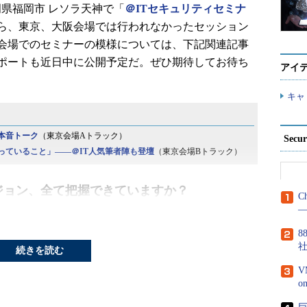
福岡県福岡市 レソラ天神で「
＠ITセキュリティセミナ
ら、東京、大阪会場では行われなかったセッション
会場でのセミナーの模様については、下記関連記事
ポートも近日中に公開予定だ。ぜひ期待してお待ち
アイ
キャ
本音トーク
（東京会場Aトラック）
Secu
っていること」――＠IT人気筆者陣も登壇
（東京会場Bトラック）
ジョン、全て把握できていますか？
C
―
弱性にどう対処すべきか」
8
本部グローバルプロダクト
続きを読む
利用が当たり前となった
V
SS）」を安全に使う上で、
た。