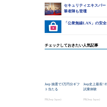
オージス総研はこの「OSS管理」
セキュリティエキスパー
から利用しているOSSを特定し、バー
筆者陣も登壇
さを強みとしている静的コード分析ツール「C
対象のファイルから、利用している
「公衆無線LAN」の安
特徴。一方のCoverity Scan
氏は「この2つは補完関係にあるた
だ」と述べた。
チェックしておきたい人気記事
Jeep 抽選で3万円分ギフ
Jeep史上最長! 
ト当たる
試乗体験
PR(Jeep Japan)
PR(Jeep Japan)