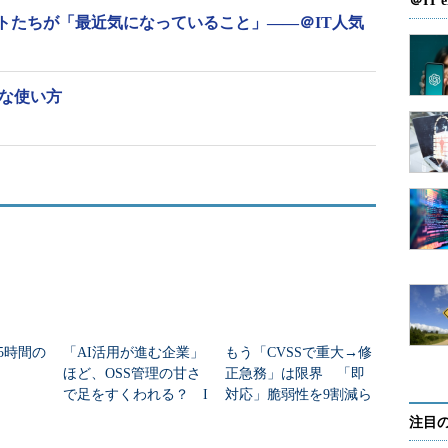
＠IT e
のソリューションとして、ソースコードやバイナリ
トたちが「最近気になっていること」――＠IT人気
ジョンまで検出する「Palamida」と、誤検知率の低
overity Scan」を紹介した。Palamidaは検査
OSSの種類、バージョンを特定、管理できることが
全な使い方
は、静的コード分析を用いてOSSの利用状況を把握する。吉井
め、脆弱性検出において組み合わせて使うと効果的
85時間の
「AI活用が進む企業」
もう「CVSSで重大→修
ほど、OSS管理の甘さ
正急務」は限界 「即
で足をすくわれる？ I
対応」脆弱性を9割減ら
PAが「オープンソース
すGitHub推奨の優先順
注目
推進レポート」公開
位付け基準