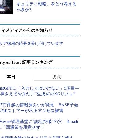
キュリティ戦略」をどう考える
べきか?
ティメディアからのお知らせ
リア採用の応募を受け付けています
rity & Trust 記事ランキング
月間
本日
hatGPTに「入力してはいけない」5項目―
押さえておきたい“生成AIのNGリスト”
85万件超の情報漏えいが発覚 BASE子会
社のEストアーが不正アクセス被害
Mware管理基盤に“認証突破”の穴 Broadc
om「回避策を用意せず」