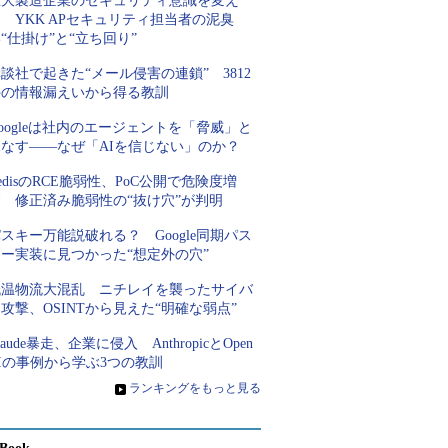
巨大製造企業のセキュリティ意識を変え
 YKK APセキュリティ担当者の泥臭
“仕掛け”と“立ち回り”
談社で起きた“メール侵害の連鎖” 3812
件の情報漏えいから得る教訓
oogleは社内のエージェントを「脅威」と
見なす――なぜ「AIを信じない」のか？
edisのRCE脆弱性、PoC公開で危険度増
す 修正済み脆弱性の“抜け穴”が判明
スキー万能説破れる？ Google同期パス
キー実装に見つかった“想定外の穴”
低温物流大混乱 ニチレイを襲ったサイバ
攻撃、OSINTから見えた“明確な弱点”
laude暴走、企業に侵入 AnthropicとOpen
Iの事例から学ぶ3つの教訓
»
ランキングをもっと見る