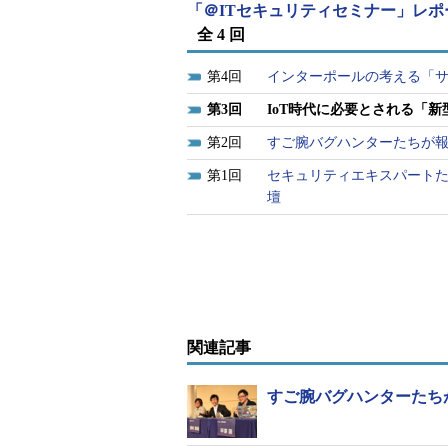
「＠ITセキュリティセミナー」レポー
ご存じのように、OSSはソースコ
全 4 回
用条件さえ守れば誰でも無償で利用
4
インターポールの考える「
かし、2014年に発覚したOpenSS
「Heartbleed」をはじめ、GNU Bash
3
IoT時代に必要とされる「
ど、OSSに重大な脆弱性が発見さ
2
すご腕バグハンターたちが
記憶している方も多いだろう。
1
セキュリティエキスパートた
壇
関連記事
HeartbleedにStrutsにIE……脆弱性に振り回
ShellShockに管理者はショック！ パスワ
こうした脆弱性を含むバージョンの
ップデートが必要になる。ところが
関連記事
るOSSの数やバージョンを把握で
は、「49個のOSSを利用している
すご腕バグハンターたち
ところ、実際には「91個ものOSS