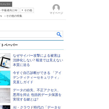
ペーパー
・中級者向けAI
その他
マイページ
ws
その他の特集
イトペーパー
なぜサイバー攻撃による被害は
沈静化しない? 報道では見えない
本質に迫る
今すぐ自己診断ができる 「アイ
k
デンティティーセキュリティ」
見直しガイド
データの紛失、不正アクセス、
悪用を抑止 包括的データ保護を
実現する鍵とは?
AI・クラウド時代の「データセ