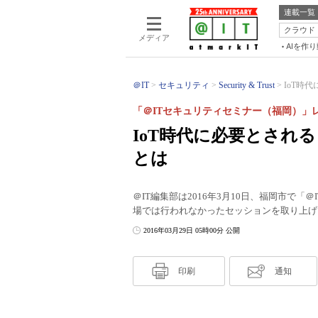
連載一覧
クラウド
メディア
AIを作
＠IT
セキュリティ
Security & Trust
IoT時
「＠ITセキュリティセミナー（福岡）」レ
IoT時代に必要とされ
とは
＠IT編集部は2016年3月10日、福岡市で
場では行われなかったセッションを取り上げ
2016年03月29日 05時00分 公開
印刷
通知