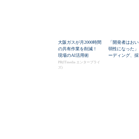
大阪ガスが月2000時間
「開発者はおい
の共有作業を削減！
弱性になった」
現場のAI活用術
ーディング、採
S、CI/CD“4つ
PR(ITmedia エンタープライ
ズ)
網”と生存戦略
近い将来、必ず必要になる“新型”