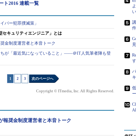
ト2016 連載一覧
よ
ードが公開されており、利
い
可能なソフトウェアだ。し
講
サイバー犯罪撲滅策」
Lの脆弱（ぜいじゃく）性
の脆弱性「ShellShock」な
新型セキュリティエンジニア」とは
オージス総研 サービス事業本部
G
れ大きな問題になったことを
報奨金制度運営者と本音トーク
グローバルプロダクト部 リーダ
ー 吉井雅人氏
ちが「最近気になっていること」――＠IT人気筆者陣も登
R
パ
された1カ月
1
|
2
|
3
次のページへ
ード定期変更の議論どころではない？
Copyright © ITmedia, Inc. All Rights Reserved.
ー
OSSをシステム内で使用していた場合、早急なア
、「ほとんどの場合、システム担当者は利用してい
C
A
きていない」と吉井氏は述べる。実際にある顧客で
」と認識していたが、ツールによるスキャンを行った
が報奨金制度運営者と本音トーク
が組み込まれていた」ケースがあったという。