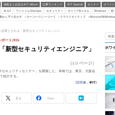
連載まとめ読み＠IT eBook
記事ランキング
＠IT Special
セミナー
ホワイト
AI IoT
アジャイル/DevOps
セキュリティ
キャリア&スキル
Windows
初
り動かし守り生かす
ローコード/ノーコード
クラウドネイティブ
Microsoft&Windo
Server & Storage
HTML5 + UX
代に必要とされる「新型セキュリティエンジニ...
Smart & Social
ポート2016
Coding Edge
る「新型セキュリティエンジニア」
ホワ
Java Agile
Database Expert
（1/3 ページ）
Linux ＆ OSS
「＠ITセキュリティセミナー」を開催した。本稿では、東京、大阪会
て紹介する。
Master of IP Networ
[
宮田健
，
＠IT
]
Security & Trust
Test & Tools
見る
Share
Insider.NET
ブログ