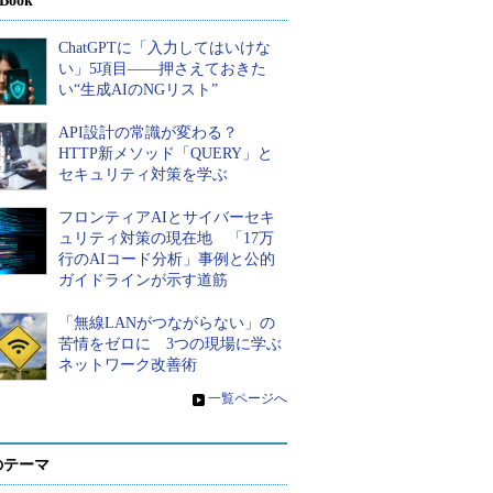
Book
ChatGPTに「入力してはいけな
い」5項目――押さえておきた
い“生成AIのNGリスト”
API設計の常識が変わる？
HTTP新メソッド「QUERY」と
セキュリティ対策を学ぶ
フロンティアAIとサイバーセキ
ュリティ対策の現在地 「17万
行のAIコード分析」事例と公的
ガイドラインが示す道筋
「無線LANがつながらない」の
苦情をゼロに 3つの現場に学ぶ
ネットワーク改善術
»
一覧ページへ
のテーマ