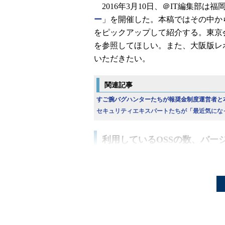
2016年3月10日、＠IT編集部は
ー
」を開催した。本稿ではその中か
をピックアップして紹介する。東京
を参照してほしい。また、大阪版レ
いただきたい。
関連記事
すご腕バグハンターたちが報奨金制度運営者と
セキュリティエキスパートたちが「最近気にな
利用しているOSSの数、バー
セッション「オープンソースの脆
では、オージス総研 サービス事業
部 リーダー 吉井雅人氏が、今では
「オープンソースソフトウェア（O
見落とされがちなポイントを解説し