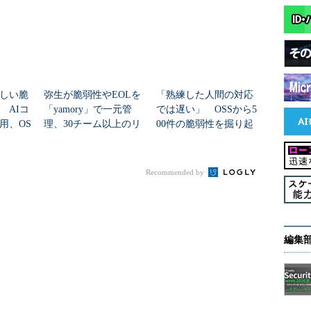
しい脆
弥生が脆弱性やEOLを
「熟練した人間の対応
 AIコ
「yamory」で一元管
では遅い」 OSSから5
用、OS
理、30チーム以上のリ
00件の脆弱性を掘り起
の包囲
スクを可視化
こした「Claude Code Se
curity」
Recommended by
セキュリティ人材とは
編集