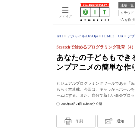
連載一覧
クラウド
メディア
AIを作
＠IT
アジャイル/DevOps
HTML5 + UX
デザ
Scratchで始めるプログラミング教育（4
あなたの子どももでき
ンプアニメの簡単な作
ビジュアルプログラミングツールである「Sc
もらう本連載。今回は、キャラからボールを
ームにする。また、自分で新しい命令ブロッ
2016年03月24日 15時30分 公開
印刷
通知