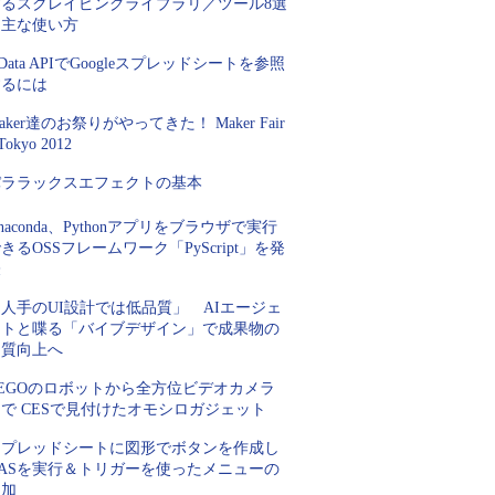
するスクレイピングライブラリ／ツール8選
＆主な使い方
Data APIでGoogleスプレッドシートを参照
するには
aker達のお祭りがやってきた！ Maker Fair
Tokyo 2012
パララックスエフェクトの基本
naconda、Pythonアプリをブラウザで実行
きるOSSフレームワーク「PyScript」を発
表
人手のUI設計では低品質」 AIエージェ
ントと喋る「バイブデザイン」で成果物の
品質向上へ
LEGOのロボットから全方位ビデオカメラ
で CESで見付けたオモシロガジェット
スプレッドシートに図形でボタンを作成し
GASを実行＆トリガーを使ったメニューの
追加