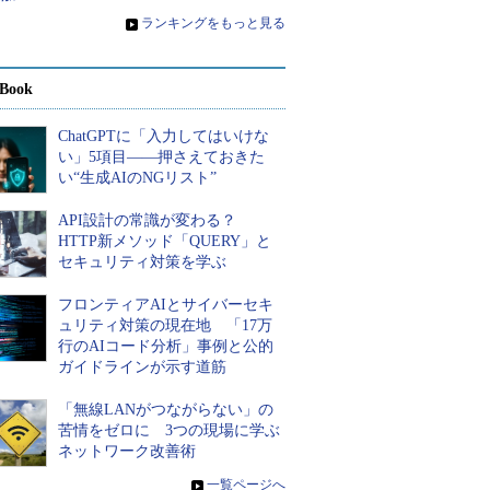
»
ランキングをもっと見る
Book
ChatGPTに「入力してはいけな
い」5項目――押さえておきた
い“生成AIのNGリスト”
API設計の常識が変わる？
HTTP新メソッド「QUERY」と
セキュリティ対策を学ぶ
フロンティアAIとサイバーセキ
ュリティ対策の現在地 「17万
行のAIコード分析」事例と公的
ガイドラインが示す道筋
「無線LANがつながらない」の
苦情をゼロに 3つの現場に学ぶ
ネットワーク改善術
»
一覧ページへ