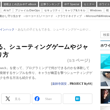
連載まとめ読み＠IT eBook
記事ランキング
＠IT Special
セミナー
ホワイト
AI IoT
アジャイル/DevOps
セキュリティ
キャリア&スキル
Windows
初
り動かし守り生かす
ローコード/ノーコード
クラウドネイティブ
Microsoft&Windo
Server & Storage
HTML5 + UX
インハック
あなたの子どももできる、シューティングゲームやジ...
Smart & Social
）
Coding Edge
る、シューティングゲームやジャ
ホワ
Java Agile
り方
Database Expert
（1/3 ページ）
Linux ＆ OSS
ratch」を使って、プログラミングで何ができるのかを体験して
発射するサンプルを作り、キャラが幽霊を撃つシューティングゲ
Master of IP Networ
クを作る方法も紹介する。
Security & Trust
[
薬師寺国安
，
PROJECT KySS
]
Test & Tools
Insider.NET
見る
Share
ブログ