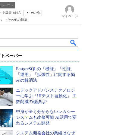
ペーパー
・中級者向けAI
その他
マイページ
ws
その他の特集
イトペーパー
PostgreSQLの「機能」「性能」
「運用」「拡張性」に関する悩
みの解消法
ニデックアドバンステクノロジ
k
ーに学ぶ「UIテスト自動化」 工
数削減の秘訣は?
中身が全く分からないレガシー
システムも改修可能 AI活用で変
わるシステム開発
システム開発会社の業績はなぜ