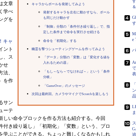
は文章
キャラからボールを発射してみよう
く学べ
発射するキャラを左右に動かすなら、ボール
G
も同じだけ動かす
ングを
「制御」分類の「条件付き繰り返し」で、指
定した条件まで命令を実行させ続ける
M
e 
単！キャ
命令を「初期化」する
イント
幽霊を撃つシューティングゲームを作ってみよう
し、ス
「データ」分類の「変数」は「変化する値を
A
入れるための器」
かせ
で
「もし～なら～でなければ～」という「条件
方法、
分岐」
）を作
「
「GameOver」のメッセージ
次回は最終回。カメラやマイクでScratchを楽しもう
るサン
ューテ
ま
新しい命令ブロックを作る方法も紹介する。今回
件付き繰り返し」「初期化」「変数」という、プロ
を学ぶことができる。ちょっと難しくなるかもしれ