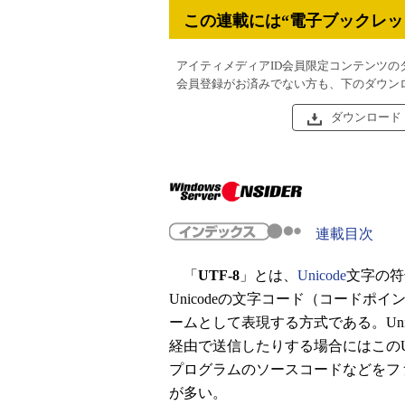
この連載には“電子ブックレッ
アイティメディアID会員限定コンテンツの
会員登録がお済みでない方も、下のダウン
ダウンロード
連載目次
「
UTF-8
」とは、
Unicode
文字の符
Unicodeの文字コード（コードポイ
ームとして表現する方式である。Un
経由で送信したりする場合にはこのU
プログラムのソースコードなどをファ
が多い。