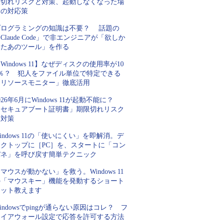
限切れリスクと対策、起動しなくなった場
合の対応策
プログラミングの知識は不要？ 話題の
Claude Code」で非エンジニアが「欲しか
ったあのツール」を作る
Windows 11】なぜディスクの使用率が10
0％？ 犯人をファイル単位で特定できる
「リソースモニター」徹底活用
026年6月にWindows 11が起動不能に？
「セキュアブート証明書」期限切れリスク
と対策
indows 11の「使いにくい」を即解消。デ
スクトップに［PC］を、スタートに「コン
パネ」を呼び戻す簡単テクニック
マウスが動かない」を救う。Windows 11
の「マウスキー」機能を発動するショート
カット教えます
indowsでpingが通らない原因はコレ？ フ
ァイアウォール設定で応答を許可する方法