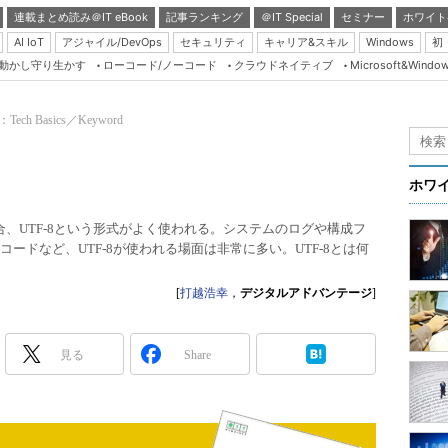
連載まとめ読み＠IT eBook
記事ランキング
＠IT Special
セミナー
ホワイト
AI IoT
アジャイル/DevOps
セキュリティ
キャリア&スキル
Windows
初
り動かし守り生かす
ローコード/ノーコード
クラウドネイティブ
Microsoft&Windo
Server & Storage
HTML5 + UX
：Tech Basics／Keyword
Smart & Social
Coding Edge
ホワ
Java Agile
場合、UTF-8という形式がよく使われる。システムのログや構成フ
Database Expert
コードなど、UTF-8が使われる場面は非常に多い。UTF-8とは何
Linux ＆ OSS
[
打越浩幸
，
デジタルアドバンテージ
]
Master of IP Networ
Security & Trust
見る
Share
Test & Tools
Insider.NET
ブログ