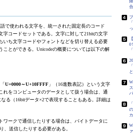
「
な言語で使われる文字を、統一された固定長のコード
字コードセットである。文字に対して21bitの文字
【
ちいち文字コードやフォントなどを切り替える必要
ことができる。Unicodeの概要については以下の解
2
W
は「
U+0000～U+10FFFF
」（16進数表記）という文字
これをコンピュータのデータとして扱う場合は、通
必要になる（16bitデータ×2で表現することもある。詳細は
「
トワークで通信したりする場合は、バイトデータに
W
んだり、送信したりする必要がある。