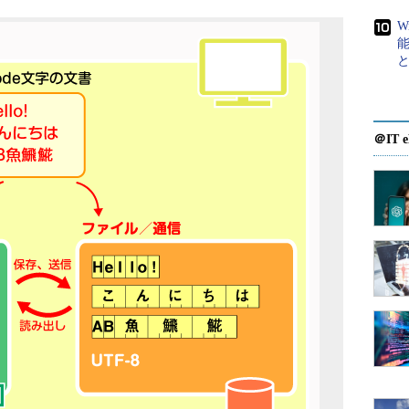
W
＠IT e