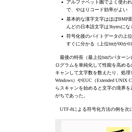
アルファベット圏でよく使われる文字
で、やはりコード効率がよい
基本的な漢字文字はほぼBMP面（
んどの日本語文字は3bytesにな
符号化後のバイトデータの上位bi
すぐに分かる（上位bitが00か
最後の特長（最上位bitのパターンに
ログラムを単純化して性能を高めるの
キャンして文字数を数えたり、処理した
Windows）やEUC（Extended 
らスキャンを始めると文字の境界を
がちであった。
UTF-8による符号化方法の例を次