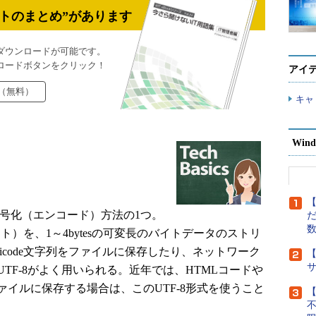
トのまとめ”があります
ダウンロードが可能です。
ロードボタンをクリック！
アイ
（無料）
キャ
Wind
【
号化（エンコード）方法の1つ。
だ
ント）を、1～4bytesの可変長のバイトデータのストリ
icode文字列をファイルに保存したり、ネットワーク
【
TF-8がよく用いられる。近年では、HTMLコードや
イルに保存する場合は、このUTF-8形式を使うこと
【