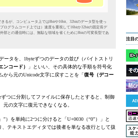
できるが、コンピュータ上では8bitや16bit、32bitのデータ型を使っ
グラムコード上では）速度を重視して16bitか32bitの固定長デ
部との通信時には、無駄な領域を省くために8bitの可変長型であ
注目
esのデータを、1byteずつのデータの並び（バイトストリ
エンコード）
」といい、その具体的な手順を符号化
ら元のUnicode文字に戻すことを「
復号（デコー
byteずつに分割してファイルに保存したとすると、制御
、元の文字に復元できなくなる。
”）を単純に2つに分けると「U+0030（“0”）」と
になり、テキストエディタでは後者を単なる改行として扱