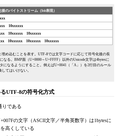
化後のバイトストリーム（bit表現）
xxx
xxxx 10xxxxxx
xxxx 10xxxxxx 10xxxxxx
0xxx 10xxxxxx 10xxxxxx 10xxxxxx
ま埋め込むことを表す。UTF-8では文字コードに応じて符号化後の長
MP面（U+0000～U+FFFF）以外のUnicode文字は4bytesに
になるようにすること。例えばU+0041（「A」）を2行目のルール
」に変換してはいけない。
UTF-8の符号化方式
通りである
007Fの文字（ASCII文字／半角英数字）は1bytesに
率を高くしている