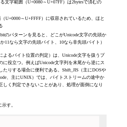
範囲（U+0080～U+07FF）は2bytesで済むの
U+0000～U+FFFF）に収容されているため、ほと
る
tのパターンを見ると、どこがUnicode文字の先頭か
01か11なら文字の先頭バイト、10なら非先頭バイト）
よるバイト位置の判定）は、Unicode文字を扱うプ
に役立つ。例えばUnicode文字列を末尾から逆にス
りする場合に便利である。Shift_JIS（主にDOSや
UNIX Code、主にUNIX）では、バイトストリームの途中か
正しく判定できないことがあり、処理が面倒になり
に示す。