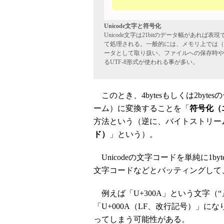
Unicode文字と符号化
Unicode文字は21bitのデータ幅があれば表現
て処理される。一般的には、メモリ上では（プロ
ータとして取り扱い、ファイルへの保存時や外
るUTF-8形式が使われる事が多い。
このとき、4bytesもしくは2byt
ーム）に変換することを「
符号化（
方法という（逆に、バイトストリームか
ド）
」という）。
Unicodeの文字コードを単純に1
文字コードなどとバッティングして
例えば「U+300A」という文字（“』
「U+000A（LF、改行記号）」
ってしまう可能性がある。