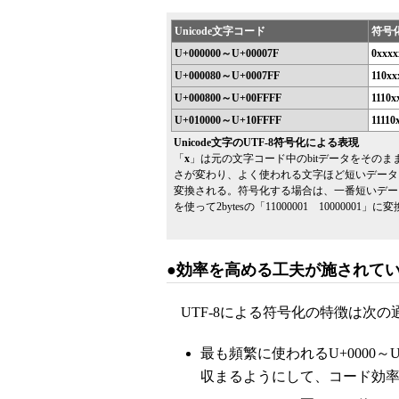
Unicode文字コード
符号
U+000000～U+00007F
0xxxx
U+000080～U+0007FF
110x
U+000800～U+00FFFF
1110
U+010000～U+10FFFF
1111
Unicode文字のUTF-8符号化による表現
「
x
」は元の文字コード中のbitデータをそのま
さが変わり、よく使われる文字ほど短いデータになる。B
変換される。符号化する場合は、一番短いデータ
を使って2bytesの「11000001 10000001
●効率を高める工夫が施されている
UTF-8による符号化の特徴は次の
最も頻繁に使われるU+0000～U+
収まるようにして、コード効