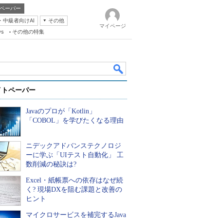
ペーパー
・中級者向けAI
その他
マイページ
ws
その他の特集
イトペーパー
Javaのプロが「Kotlin」
「COBOL」を学びたくなる理由
ニデックアドバンステクノロジ
k
ーに学ぶ「UIテスト自動化」 工
数削減の秘訣は?
Excel・紙帳票への依存はなぜ続
く? 現場DXを阻む課題と改善の
ヒント
マイクロサービスを補完するJava