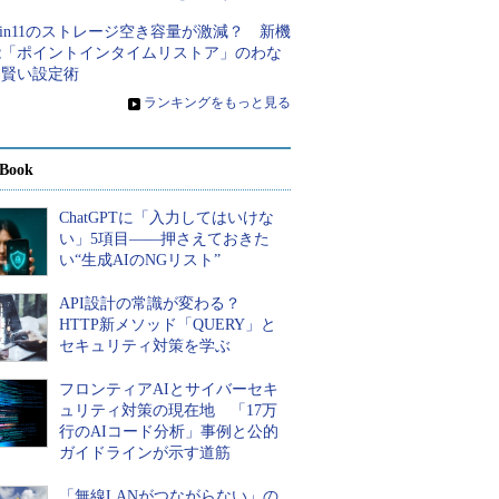
in11のストレージ空き容量が激減？ 新機
能「ポイントインタイムリストア」のわな
と賢い設定術
»
ランキングをもっと見る
Book
ChatGPTに「入力してはいけな
い」5項目――押さえておきた
い“生成AIのNGリスト”
API設計の常識が変わる？
HTTP新メソッド「QUERY」と
セキュリティ対策を学ぶ
フロンティアAIとサイバーセキ
ュリティ対策の現在地 「17万
行のAIコード分析」事例と公的
ガイドラインが示す道筋
「無線LANがつながらない」の