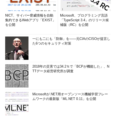
NICT、サイバー脅威情報を自動
Microsoft、プログラミング言語
集約できるWebアプリ「EXIST」
「TypeScript 3.4」のリリース候
を公開
補版（RC）を公開
一にも二にも「防御」を――元CIAのCISOが提言し
た6つのセキュリティ対策
2018年の災害では34.2％で「BCPが機能した」、N
TTデータ経営研究所が調査
Microsoftが.NET用オープンソース機械学習フレー
ムワークの最新版「ML.NET 0.11」を公開