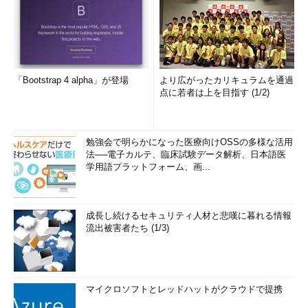
「Bootstrap 4 alpha」が登場
より広がったカリキュラムを通過
点に若者は上を目指す (1/2)
勉強会で明らかになった医療向けOSSの多様な活用
法──電子カルテ、臨床試験データ解析、日本語医
学用語プラットフォーム、画...
成長し続けるセキュリティ人材と悲嘆に暮れる情報
流出被害者たち (1/3)
マイクロソフトとレッドハットがクラウドで提携