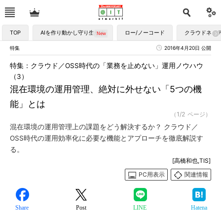
TOP
AIを作り動かし守り生かす
ロー/ノーコード
クラウドネイ
特集
2016年4月20日 公開
特集：クラウド／OSS時代の「業務を止めない」運用ノウハウ
（3）
混在環境の運用管理、絶対に外せない「5つの機
能」とは
（1/2 ページ）
混在環境の運用管理上の課題をどう解決するか？ クラウド／
OSS時代の運用効率化に必要な機能とアプローチを徹底解説す
る。
[高橋和也,TIS]
PC用表示
関連情報
Share
Post
LINE
Hatena