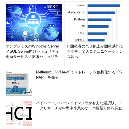
オンプレミスのWindows Server
IT開発者の75％以上が開発以外に
／SQL Server向けセキュリティ
も従事、楽天コミュニケーション
更新サービス「拡張セキュリティ
ズ調べ
更新プログ...
Mellanox、NVMe-oFでストレージを仮想化する「S
NAP」を発表
ハイパーコンバージドインフラが有力な選択肢、ノ
ークリサーチが中堅中小業のサーバ更新方針を調査