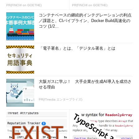
PR(FINCHI on GOETHE)
PR(FINCHI on GOETHE)
コンテナベースの継続的インテグレーションの利点
／課題と、CIパイプライン、Docker Build高速化の
コツ (1/2...
「電子署名」とは、「デジタル署名」とは
大阪ガスに学ぶ！ 大手企業が生成AI導入を成功さ
せる理由
PR(ITmedia エンタープライズ)