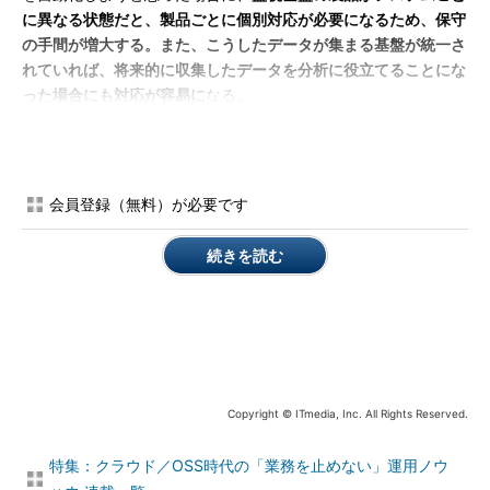
に異なる状態だと、製品ごとに個別対応が必要になるため、保守
の手間が増大する。また、こうしたデータが集まる基盤が統一さ
れていれば、将来的に収集したデータを分析に役立てることにな
った場合にも対応が容易に
なる。
たいていの監視製品では、サーバやその上で動作するソフトウ
ェアについては、エージェントを導入することで環境を問わず同
様に監視できることが多いため、基本的には運用部門が習熟して
会員登録（無料）が必要です
いる製品を選んでも大きな問題はないと思われる。一方で、監視
製品によっては、さまざまなクラウド基盤や仮想基盤と連携して
続きを読む
リソースの変動に自動的に追従して監視を開始するなど、混在環
境の管理をより楽にする機能を備えているものもある。
例えばOSSの監視製品である「Zabbix」では、「VMware
vCenter」と連携してハイパーバイザ上の仮想マシンを自動的に
監視登録する機能を備えている。またZabbixの機能を一部拡張
し、「Amazon EC2」上の仮想マシンも自動的に監視登録するこ
Copyright © ITmedia, Inc. All Rights Reserved.
とができる「HyClops for Zabbix」というツールもOSSとして公
特集：クラウド／OSS時代の「業務を止めない」運用ノウ
開されている。同じくOSSの監視製品である「Hinemos」では、