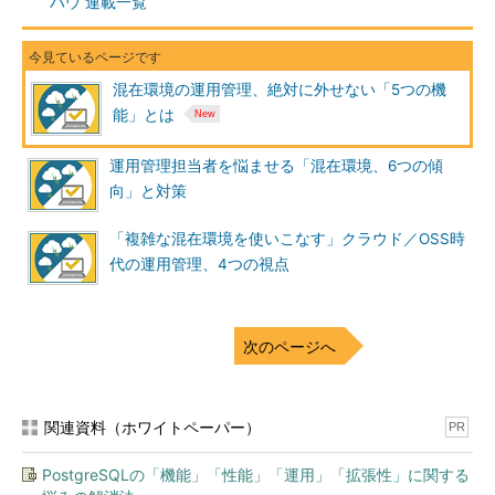
「AWS（Amazon Web Services）」「Microsoft Azure」、
ハウ 連載一覧
VMwareなどの環境を、監視だけではなく運用まで含めて一元管
理するためのクラウド仮想化オプションが別途提供されている。
混在環境の運用管理、絶対に外せない「5つの機
参考リンク：
初めての運用管理者が知っておきたい監視・ジョブ
能」とは
管理向けOSS構成例4つの比較まとめ
（＠IT）
運用管理担当者を悩ませる「混在環境、6つの傾
こうした機能をうまく活用できれば運用負荷の軽減にもつなが
向」と対策
る。混在するさまざまな環境における構成変更への対応を負担に
感じているのであれば、さまざまなクラウドや仮想基盤への連携
「複雑な混在環境を使いこなす」クラウド／OSS時
機能を持つ製品も候補の1つとして考えてみるとよいだろう。
代の運用管理、4つの視点
分散した環境では、ログの集中管理と分析がキモに
従来もログの集約やバックアップといった運用は行われてきた
次のページへ
が、システムの規模や数が拡大している現在、全てのログを人が
定期的に確認するのは困難である。そのため普段は重要な項目だ
けログ監視をしておき、実際のログは障害などが起こった際にの
関連資料（ホワイトペーパー）
PR
み目を通すことが多い。しかし
普段からログの傾向を把握してい
ないと、障害発生時に迅速にログから原因を読み取ることは難し
PostgreSQLの「機能」「性能」「運用」「拡張性」に関する
い。またログの中には障害対応以外にも有用な情報が埋もれてい