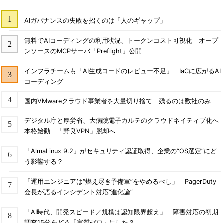
AIガバナンスの失敗を招くのは「人のギャップ」
無料でAIコーディングの利用状況、トークンコスト可視化 オープ
ンソースのMCPサーバ「Preflight」公開
インフラチームも「AI生成コードのレビュー不足」 IaCに広がるAI
コーディング
国内VMwareクラウド事業者を大量切り捨て 残るのは数社のみ
デジタル庁と厚労省、大病院電子カルテのクラウドネイティブ化へ
本格始動 「野良VPN」脱却へ
「AlmaLinux 9.2」がセキュリティ認証取得、企業の“OS選定”にど
う影響する？
「運用エンジニアは“燃え尽き予備軍”をやめるべし」 PagerDuty
会長が語るインシデント対応“進化論”
「AI時代、開発スピード／規模は認知限界超え」 障害対応の初期
調査15分をどう「実質ゼロ」にした？