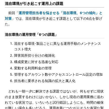
混在環境が引き起こす運用上の課題
前回「
運用管理担当者を悩ませる「混在環境、6つの傾向」と
対策
」では、混在環境が引き起こす課題として以下の6点を挙げ
た。
混在環境の運用管理「6つの課題」
混在する環境･製品ごとに異なる運用手順のメンテナンス
コスト増大
障害箇所切り分けの複雑化
構成変更に対する迅速な対応
変動する利用料金の管理
管理するアカウント数やアクセスコントロール設定の増加
担当者に要求される知識の拡大と属人化
どれも一朝一夕に解決できる課題ではないが、何もせずに現状
のまま放置するわけにはいかない。しかし現在の運用業務に追わ
れている状況では、いろいろと試行錯誤しようにも、時間の確保
が難しい場合も多いだろう。運用改善につながりそうな有望な製