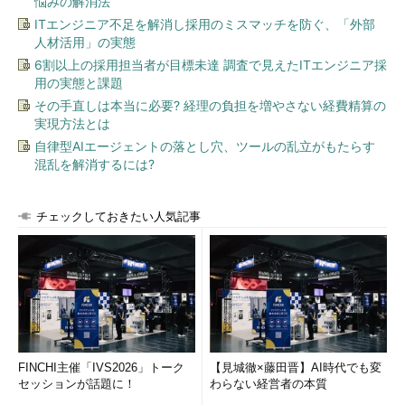
悩みの解消法
ることも
ある。
ITエンジニア不足を解消し採用のミスマッチを防ぐ、「外部
人材活用」の実態
そうしたログやその他各種データを可視化・分析するための基
6割以上の採用担当者が目標未達 調査で見えたITエンジニア採
盤として、「Splunk」や「Elastic Stack」といった、検索エンジ
用の実態と課題
ンを母体とする製品が注目されている。これらの製品ではログな
その手直しは本当に必要? 経理の負担を増やさない経費精算の
どのデータを集約して必要な情報を素早く検索できるようにする
実現方法とは
だけではなく、集約したデータに対してユーザが自由に集計や可
自律型AIエージェントの落とし穴、ツールの乱立がもたらす
視化を行うことができる。クラウドサービスとしての提供も行わ
混乱を解消するには?
れているため、小さく始めることも可能である。
チェックしておきたい人気記事
ログの集約だけであれば古くから使われているsyslogを用いて
も可能だが、
混在した環境において迅速な異常検知、原因追求を
行うためには、集約したログの分析・可視化も含めた機能が必要
だ。「これまでログは障害や問題発生時にしか目を通していなか
った」という場合も、こうした製品を使ってデータを収集し、普
段からその傾向を可視化しておくことができれば、迅速な障害切
り分けや改善点の発見などに役立つだろう。
FINCHI主催「IVS2026」トーク
【見城徹×藤田晋】AI時代でも変
セッションが話題に！
わらない経営者の本質
構成変更を検知し運用系も自動的に追従