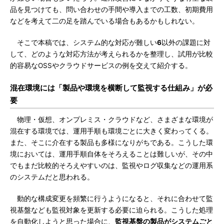
品を見つけても、問い合わせの手間や導入までの工数、初期費用
などを考えて二の足を踏んでいる場合もあるかもしれない。
そこで本稿では、システム的な対応が難しい
6
以外の課題に対
して、どのような対応方法が考えられるかを整理し、試用が比較
的容易なOSSやクラウドサービスの例を交えて紹介する。
混在環境には「製品や環境を横断して監視する仕組み」が必
要
物理・仮想、オンプレミス・クラウドなど、さまざまな環境が
混在する環境では、運用手順も環境ごとに大きく変わってくる。
また、そこに介在する製品も多様になりがちである。こうした環
境においては、運用手順自体をそろえることは難しいが、その中
でもまだ比較的そろえやすいのは、監視やログ収集などの運用系
のシステムだと思われる。
動的な構成変更を頻繁に行うようになると、それに合わせて監
視基盤なども監視対象を更新する必要に迫られる。こうした処理
を自動化しようと思った場合に、
監視基盤の製品がシステムごと