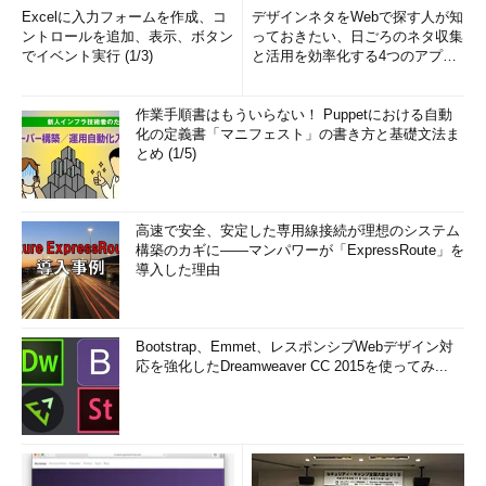
Excelに入力フォームを作成、コ
デザインネタをWebで探す人が知
ントロールを追加、表示、ボタン
っておきたい、日ごろのネタ収集
でイベント実行 (1/3)
と活用を効率化する4つのアプリ
(1/3)
作業手順書はもういらない！ Puppetにおける自動
化の定義書「マニフェスト」の書き方と基礎文法ま
とめ (1/5)
高速で安全、安定した専用線接続が理想のシステム
構築のカギに――マンパワーが「ExpressRoute」を
導入した理由
Bootstrap、Emmet、レスポンシブWebデザイン対
応を強化したDreamweaver CC 2015を使ってみ...