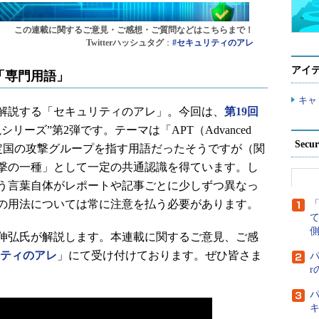
この連載に関するご意見・ご感想・ご質問などはこちらまで！
Twitterハッシュタグ
：
#セキュリティのアレ
アイ
「専門用語」
キャ
解説する「セキュリティのアレ」。今回は、
第19回
ーズ”第2弾です。テーマは「APT（Advanced
Secu
もともとは特定国の攻撃グループを指す用語だったそうですが（関
撃の一種」として一定の共通認識を得ています。し
う言葉自体がレポートや記事ごとに少しずつ異なっ
の用法については常に注意を払う必要があります。
側
伸弘氏が解説します。本連載に関するご意見、ご感
リティのアレ
」にて受け付けております。ぜひ皆さま
パ
パ