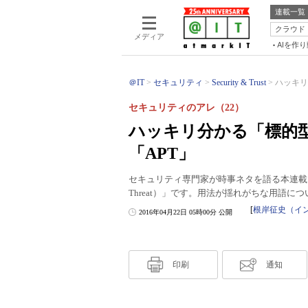
連載一覧
クラウド
メディア
AIを作
＠IT
セキュリティ
Security & Trust
ハッキリ
セキュリティのアレ（22）
ハッキリ分かる「標的
「APT」
セキュリティ専門家が時事ネタを語る本連載。第22回
Threat）」です。用法が揺れがちな用語
[
根岸征史（イ
2016年04月22日 05時00分 公開
印刷
通知