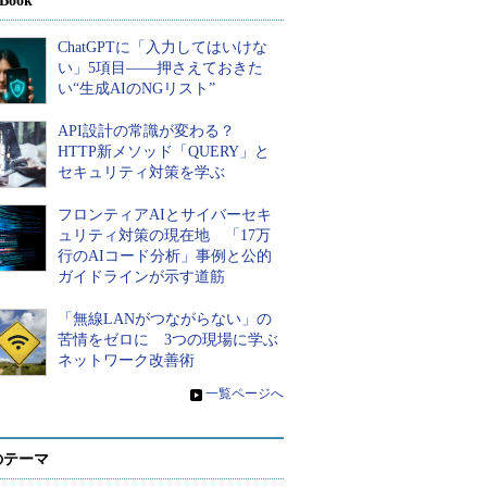
Book
ChatGPTに「入力してはいけな
い」5項目――押さえておきた
い“生成AIのNGリスト”
API設計の常識が変わる？
HTTP新メソッド「QUERY」と
セキュリティ対策を学ぶ
フロンティアAIとサイバーセキ
ュリティ対策の現在地 「17万
行のAIコード分析」事例と公的
ガイドラインが示す道筋
「無線LANがつながらない」の
苦情をゼロに 3つの現場に学ぶ
ネットワーク改善術
»
一覧ページへ
のテーマ