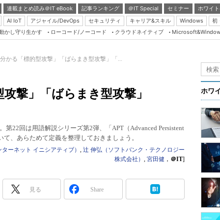
連載まとめ読み＠IT eBook
記事ランキング
＠IT Special
セミナー
ホワイト
AI IoT
アジャイル/DevOps
セキュリティ
キャリア&スキル
Windows
初
り動かし守り生かす
ローコード/ノーコード
クラウドネイティブ
Microsoft&Windo
Server & Storage
HTML5 + UX
分かる「標的型攻撃」「ばらまき型攻撃」「...
Smart & Social
Coding Edge
型攻撃」「ばらまき型攻撃」
ホワ
Java Agile
Database Expert
は用語解説シリーズ第2弾、「APT（Advanced Persistent
Linux ＆ OSS
について、あらためて定義を整理しておきましょう。
Master of IP Networ
ンターネット イニシアティブ）
,
辻 伸弘（ソフトバンク・テクノロジー
株式会社）
,
宮田健
，
＠IT
]
Security & Trust
Test & Tools
見る
Share
Insider.NET
ブログ