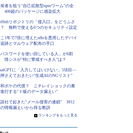
発者を狙う“自己拡散型npmワーム”の全
 400超のパッケージに感染拡大
itHubリポジトリの「侵入口」をどうふさ
ぐ？ 無料で使える6つのセキュリティ設定
こ1年で7倍に増えたn8nを悪用したデバイ
ス追跡とマルウェア配布の手口
「パスワードを使い回している人」が6割
超 情シスが“特に警戒すべき人”は？
hatGPTに「入力してはいけない」5項目―
押さえておきたい“生成AIのNGリスト”
平和ボケの代償？ ニチレイショックの裏
進行する“ド級のデータ漏えい”
談社で起きた“メール侵害の連鎖” 3812
件の情報漏えいから得る教訓
»
ランキングをもっと見る