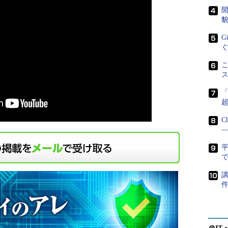
開
貌
G
こ
C
―
で
講