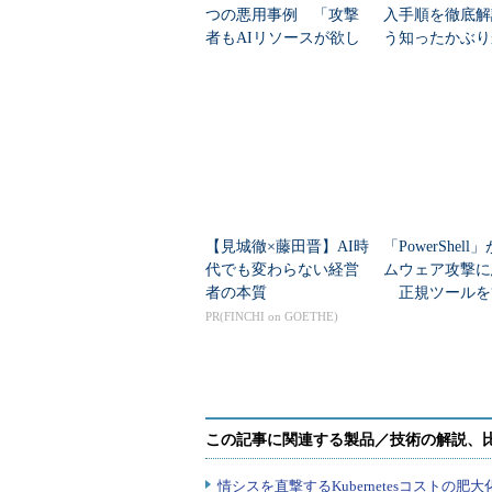
つの悪用事例 「攻撃
入手順を徹底解
者もAIリソースが欲し
う知ったかぶり
い」
卒業しよう
【見城徹×藤田晋】AI時
「PowerShel
代でも変わらない経営
ムウェア攻撃に
者の本質
正規ツールを
器”にする手口
PR(FINCHI on GOETHE)