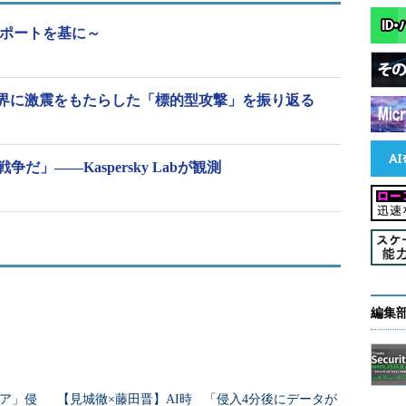
tレポートを基に～
ィ業界に激震をもたらした「標的型攻撃」を振り返る
だ」――Kaspersky Labが観測
編集
ア」侵
【見城徹×藤田晋】AI時
「侵入4分後にデータが