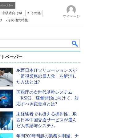
ペーパー
・中級者向けAI
その他
マイページ
ws
その他の特集
イトペーパー
JR西日本ITソリューションズが
「監視業務の属人化」を解消し
た方法とは?
国税庁の次世代基幹システム
k
「KSK2」稼働開始に向けて、対
応すべき変更点とは?
未経験者でも扱える操作性、JR
西日本中国交通サービスが選ん
だ人事給与システム
年間200時間超の業務を削減、ナ