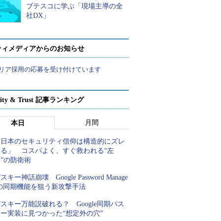
ブテスコに学ぶ「現場主導の全
社DX」
ティメディアからのお知らせ
リア採用の応募を受け付けています
rity & Trust 記事ランキング
月間
本日
「日本のセキュリティ信仰は構造的にズレ
てる」 コスパよく、すぐ救われる“左
”の防衛術
スキー神話崩壊 Google Password Manage
rの同期機能を狙う新攻撃手法
スキー万能説破れる？ Google同期パス
キー実装に見つかった“想定外の穴”