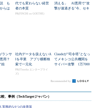
説 も
代でも変わらない経営
消える」 AI悪用で“攻
からは
者の本質
撃が速過ぎる”今、セキ
ュリティチームが勝つ
PR(FINCHI on GOETHE)
には
l」がランサ
社内データを扱えないA
Claudeが“司令塔”となっ
悪用？
Iを卒業 アプリ横断検
てメキシコ公共機関を
“凶
索で一元化
サイバー攻撃 1万7000
と対策
行のツールで攻撃の全
PR(ITmedia エンタープライ
ズ)
プロセスを自動化
Recommended by