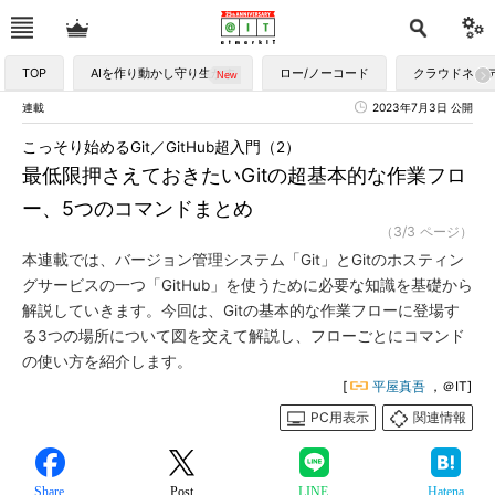
TOP
AIを作り動かし守り生かす
ロー/ノーコード
クラウドネイ
連載
2023年7月3日 公開
こっそり始めるGit／GitHub超入門（2）
最低限押さえておきたいGitの超基本的な作業フロ
ー、5つのコマンドまとめ
（3/3 ページ）
本連載では、バージョン管理システム「Git」とGitのホスティン
グサービスの一つ「GitHub」を使うために必要な知識を基礎から
解説していきます。今回は、Gitの基本的な作業フローに登場す
る3つの場所について図を交えて解説し、フローごとにコマンド
の使い方を紹介します。
[
平屋真吾
，＠IT]
PC用表示
関連情報
Share
Post
LINE
Hatena