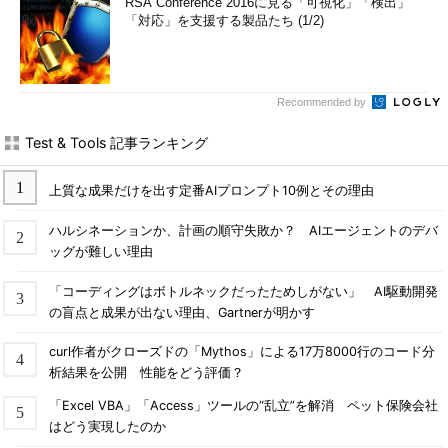
RSA Conference 2016に見る「可視化」「検出」
「対応」を支援する製品たち (1/2)
Recommended by
Test & Tools 記事ランキング
上質な成果だけを出す定番AIプロンプト10例とその理由
ハルシネーションか、計画の順守失敗か？ AIエージェントのデバ
ッグが難しい理由
「コーディングはボトルネックだったためしがない」 AI駆動開発
の盲点と成果が出ない理由、Gartnerが明かす
curl作者がクローズドの「Mythos」による17万8000行のコード分
析結果を公開 性能をどう評価？
「Excel VBA」「Access」ツールの“乱立”を解消 ペット保険会社
はどう実現したのか