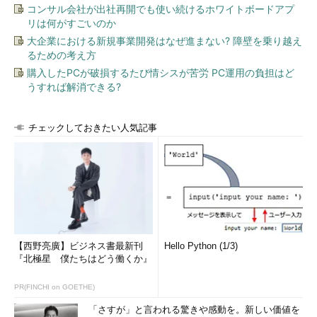
コンサル会社が出社再開でも使い続けるホワイトボードアプ
リは何がすごいのか
大企業における新規事業開発はなぜ進まない? 障壁を乗り越え
るための考え方
購入したPCが破損するたび情シスが苦労 PC運用の負担はど
うすれば解消できる?
チェックしておきたい人気記事
【西野亮廣】ビジネス書最新刊
Hello Python (1/3)
『北極星 僕たちはどう働くか』
PR(FINCHI on GOETHE)
「さすが」と言われる驚きや感動を。新しい価値を