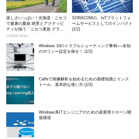
楽しさいっぱい！北海道・ニセコ
SORACOMの、IoTプラットフォ
で避暑の夏旅 絶景とアクティビ
ームサービスとしてのインパクト
ティが揃う「ニセコ東急 グラ
(1/2)
ン・ヒラフ」～東急不動産
PR(東急不動産)
Windows 10のトラブルシューティング事例──未知
のポリシー設定を探せ！ (1/2)
Caffeで画像解析を始めるための基礎知識とインス
トール、基本的な使い方 (1/2)
Windows系ITエンジニアのための産業用ドローン開
発環境