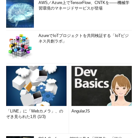
AWS／Azure上でTensorFlow、CNTKを――機械学
習環境のマネージドサービスが登場
AzureでIoTプロジェクトを共同検証する「IoTビジ
ネス共創ラボ」
「LINE」に「Webカメラ」、の
AngularJS
ぞき見られた1月 (1/3)