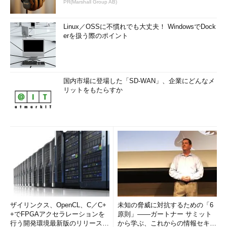
PR(Marshall Group AB)
Linux／OSSに不慣れでも大丈夫！ WindowsでDock
erを扱う際のポイント
国内市場に登場した「SD-WAN」、企業にどんなメ
リットをもたらすか
ザイリンクス、OpenCL、C／C+
未知の脅威に対抗するための「6
+でFPGAアクセラレーションを
原則」――ガートナー サミット
行う開発環境最新版のリリースを
から学ぶ、これからの情報セキュ