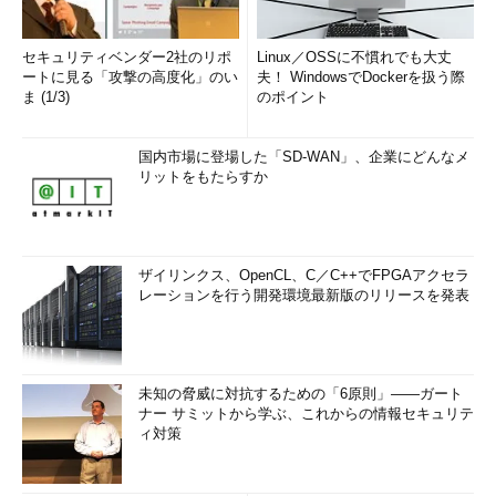
セキュリティベンダー2社のリポ
Linux／OSSに不慣れでも大丈
ートに見る「攻撃の高度化」のい
夫！ WindowsでDockerを扱う際
ま (1/3)
のポイント
国内市場に登場した「SD-WAN」、企業にどんなメ
リットをもたらすか
ザイリンクス、OpenCL、C／C++でFPGAアクセラ
レーションを行う開発環境最新版のリリースを発表
未知の脅威に対抗するための「6原則」――ガート
ナー サミットから学ぶ、これからの情報セキュリテ
ィ対策