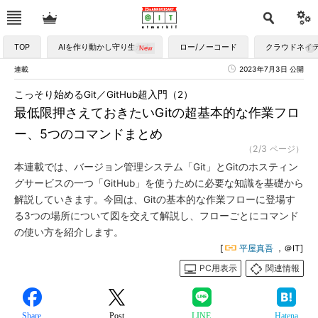
TOP
AIを作り動かし守り生かす
ロー/ノーコード
クラウドネイ
連載
2023年7月3日 公開
こっそり始めるGit／GitHub超入門（2）
最低限押さえておきたいGitの超基本的な作業フロ
ー、5つのコマンドまとめ
（2/3 ページ）
本連載では、バージョン管理システム「Git」とGitのホスティン
グサービスの一つ「GitHub」を使うために必要な知識を基礎から
解説していきます。今回は、Gitの基本的な作業フローに登場す
る3つの場所について図を交えて解説し、フローごとにコマンド
の使い方を紹介します。
[
平屋真吾
，＠IT]
PC用表示
関連情報
Share
Post
LINE
Hatena