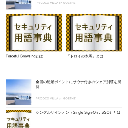
PR(COCO VILLA on GOETHE)
Forceful Browsingとは
「トロイの木馬」とは
全国の絶景ポイントにサウナ付きのシェア別荘を展
開
PR(COCO VILLA on GOETHE)
シングルサインオン（Single Sign-On：SSO）とは