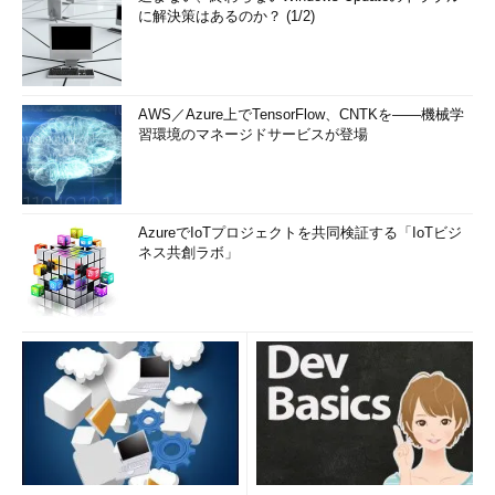
に解決策はあるのか？ (1/2)
AWS／Azure上でTensorFlow、CNTKを――機械学
習環境のマネージドサービスが登場
AzureでIoTプロジェクトを共同検証する「IoTビジ
ネス共創ラボ」