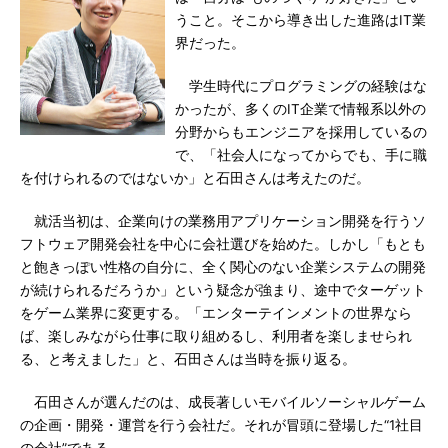
うこと。そこから導き出した進路はIT業
界だった。
学生時代にプログラミングの経験はな
かったが、多くのIT企業で情報系以外の
分野からもエンジニアを採用しているの
で、「社会人になってからでも、手に職
を付けられるのではないか」と石田さんは考えたのだ。
就活当初は、企業向けの業務用アプリケーション開発を行うソ
フトウェア開発会社を中心に会社選びを始めた。しかし「もとも
と飽きっぽい性格の自分に、全く関心のない企業システムの開発
が続けられるだろうか」という疑念が強まり、途中でターゲット
をゲーム業界に変更する。「エンターテインメントの世界なら
ば、楽しみながら仕事に取り組めるし、利用者を楽しませられ
る、と考えました」と、石田さんは当時を振り返る。
石田さんが選んだのは、成長著しいモバイルソーシャルゲーム
の企画・開発・運営を行う会社だ。それが冒頭に登場した“1社目