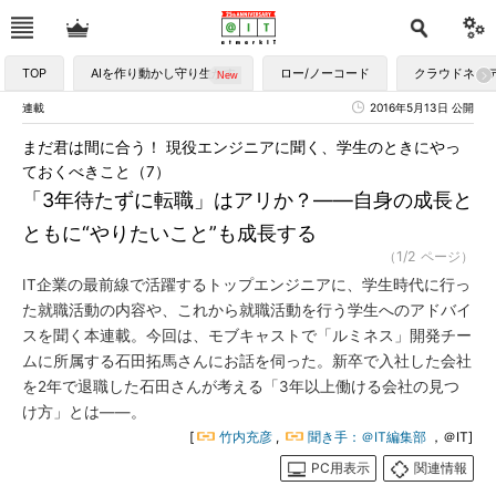
TOP
AIを作り動かし守り生かす
ロー/ノーコード
クラウドネイ
連載
2016年5月13日 公開
まだ君は間に合う！ 現役エンジニアに聞く、学生のときにやっ
ておくべきこと（7）
「3年待たずに転職」はアリか？――自身の成長と
ともに“やりたいこと”も成長する
（1/2 ページ）
IT企業の最前線で活躍するトップエンジニアに、学生時代に行っ
た就職活動の内容や、これから就職活動を行う学生へのアドバイ
スを聞く本連載。今回は、モブキャストで「ルミネス」開発チー
ムに所属する石田拓馬さんにお話を伺った。新卒で入社した会社
を2年で退職した石田さんが考える「3年以上働ける会社の見つ
け方」とは――。
[
竹内充彦
,
聞き手：＠IT編集部
，＠IT]
PC用表示
関連情報