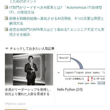
くためのポイント
IT部門がリードすべきAI変革とは? 「Autonomous IT(自律型
IT)」の実現方法
財務を戦略的組織へ進化させるAI活用術、4つの主要な障壁と
解消方法
経営企画部門のRPA導入はどう進める? エンジニア不足でも実
現させる秘訣
チェックしておきたい人気記事
全員がリーダーシップを発揮し、
Hello Python (1/3)
自分より優れた人財を育成する
PR(dentsu Japan)