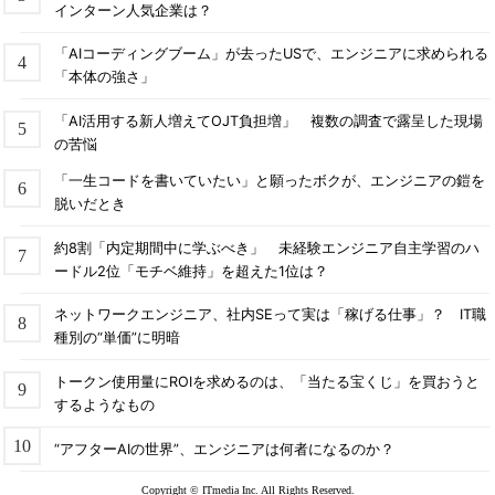
インターン人気企業は？
「AIコーディングブーム」が去ったUSで、エンジニアに求められる
「本体の強さ」
「AI活用する新人増えてOJT負担増」 複数の調査で露呈した現場
の苦悩
「一生コードを書いていたい」と願ったボクが、エンジニアの鎧を
脱いだとき
約8割「内定期間中に学ぶべき」 未経験エンジニア自主学習のハ
ードル2位「モチベ維持」を超えた1位は？
ネットワークエンジニア、社内SEって実は「稼げる仕事」？ IT職
種別の“単価”に明暗
トークン使用量にROIを求めるのは、「当たる宝くじ」を買おうと
するようなもの
“アフターAIの世界”、エンジニアは何者になるのか？
Copyright © ITmedia Inc. All Rights Reserved.