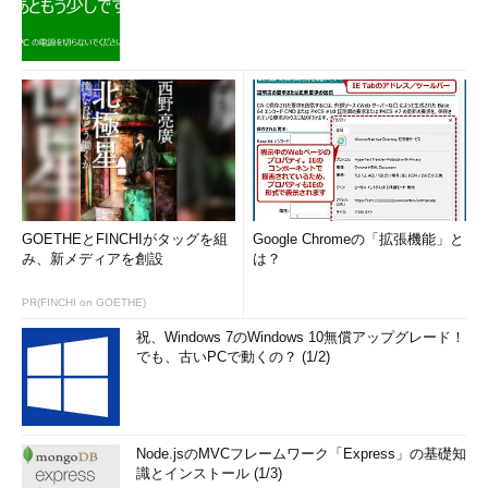
GOETHEとFINCHIがタッグを組
Google Chromeの「拡張機能」と
み、新メディアを創設
は？
PR(FINCHI on GOETHE)
祝、Windows 7のWindows 10無償アップグレード！
でも、古いPCで動くの？ (1/2)
Node.jsのMVCフレームワーク「Express」の基礎知
識とインストール (1/3)