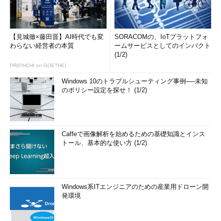
【見城徹×藤田晋】AI時代でも変
SORACOMの、IoTプラットフォ
わらない経営者の本質
ームサービスとしてのインパクト
(1/2)
PR(FINCHI on GOETHE)
Windows 10のトラブルシューティング事例──未知
のポリシー設定を探せ！ (1/2)
Caffeで画像解析を始めるための基礎知識とインス
トール、基本的な使い方 (1/2)
Windows系ITエンジニアのための産業用ドローン開
発環境