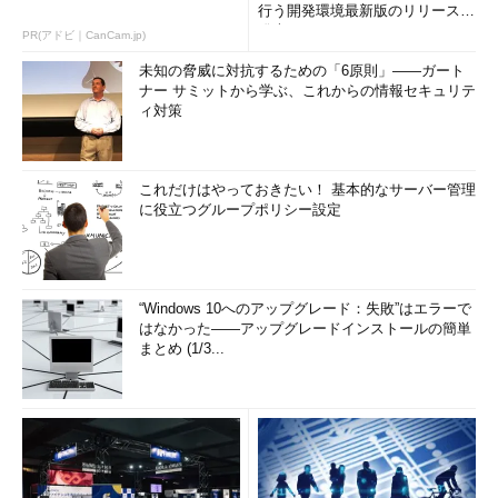
行う開発環境最新版のリリースを
発表
PR(アドビ｜CanCam.jp)
未知の脅威に対抗するための「6原則」――ガート
ナー サミットから学ぶ、これからの情報セキュリテ
ィ対策
これだけはやっておきたい！ 基本的なサーバー管理
に役立つグループポリシー設定
“Windows 10へのアップグレード：失敗”はエラーで
はなかった――アップグレードインストールの簡単
まとめ (1/3...