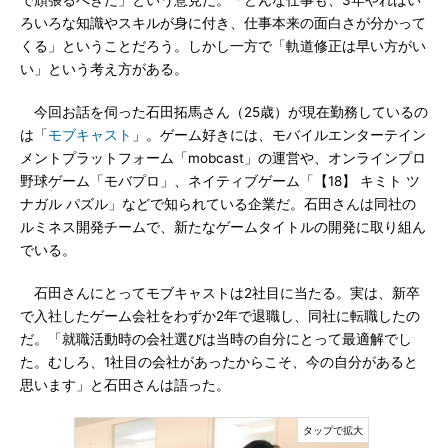
で頑張るべきだ」という意見だ。「どんな仕事も、3年やればい
ろいろな知識やスキルが身に付き、仕事本来の面白さが分かって
くる」ということだろう。しかし一方で「軌道修正は早い方がい
い」という考え方がある。
今回お話を伺った石田拓馬さん（25歳）が現在勤務しているの
は「
モブキャスト
」。ゲーム好きには、モバイルエンターテイン
メントプラットフォーム「mobcast」の運営や、オンラインプロ
野球ゲーム「モバプロ」、ネイティブゲーム「【18】 キミト ツ
ナガル パズル」などで知られている企業だ。石田さんは同社の
ルミネス開発チームで、新たなゲームタイトルの開発に取り組ん
でいる。
石田さんにとってモブキャストは2社目に当たる。実は、新卒
で入社したゲーム会社をわずか2年で退職し、同社に転職したの
だ。「就職活動時の会社選びは当時の自分にとって最適解でし
た。むしろ、1社目の会社があったからこそ、今の自分があると
思います」と石田さんは語った。