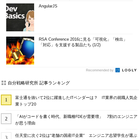
AngularJS
RSA Conference 2016に見る「可視化」「検出」
「対応」を支援する製品たち (1/2)
Recommended by
自分戦略研究所 記事ランキング
富士通を抜いて2位に躍進したITベンダーは？ IT業界の就職人気企
業トップ20
「AIがコードを書く時代、新職種FDEが需要増」 7割のエンジニア
が思う理由
任天堂に次ぐ2位は“老舗の国産IT企業” エンジニア志望学生が選ぶ