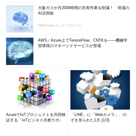
大阪ガスが月2000時間の共有作業を削減！ 現場の
AI活用術
PR(ITmedia エンタープライズ)
AWS／Azure上でTensorFlow、CNTKを――機械学
習環境のマネージドサービスが登場
AzureでIoTプロジェクトを共同検
「LINE」に「Webカメラ」、の
証する「IoTビジネス共創ラボ」
ぞき見られた1月 (1/3)