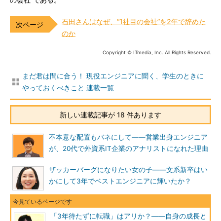
の会社”である。
石田さんはなぜ、“1社目の会社”を2年で辞めた
のか
Copyright © ITmedia, Inc. All Rights Reserved.
まだ君は間に合う！ 現役エンジニアに聞く、学生のときに
やっておくべきこと 連載一覧
新しい連載記事が 18 件あります
不本意な配置もバネにして――営業出身エンジニア
が、20代で外資系IT企業のアナリストになれた理由
ザッカーバーグになりたい女の子――文系新卒はい
かにして3年でベストエンジニアに輝いたか？
「3年待たずに転職」はアリか？――自身の成長と