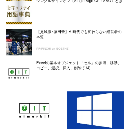
シングルサインオン（Single Sign-On：SSO）とは
【見城徹×藤田晋】AI時代でも変わらない経営者の
本質
PR(FINCHI on GOETHE)
Excelの基本オブジェクト「セル」の参照、移動、
コピー、選択、挿入、削除 (1/4)