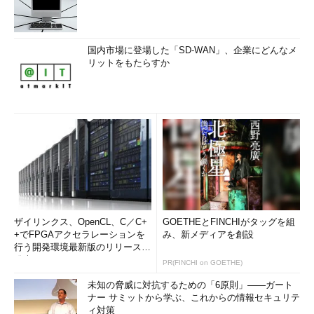
国内市場に登場した「SD-WAN」、企業にどんなメ
リットをもたらすか
ザイリンクス、OpenCL、C／C+
GOETHEとFINCHIがタッグを組
+でFPGAアクセラレーションを
み、新メディアを創設
行う開発環境最新版のリリースを
発表
PR(FINCHI on GOETHE)
未知の脅威に対抗するための「6原則」――ガート
ナー サミットから学ぶ、これからの情報セキュリテ
ィ対策