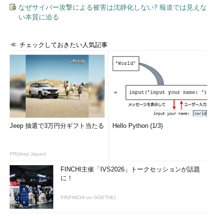
なぜサイバー攻撃による被害は沈静化しない? 報道では見えな
い本質に迫る
チェックしておきたい人気記事
Jeep 抽選で3万円分ギフト当たる
Hello Python (1/3)
PR(Jeep Japan)
FINCHI主催「IVS2026」トークセッションが話題
に！
PR(FINCHI on GOETHE)