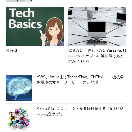
NoSQL
進まない、終わらないWindows U
pdateのトラブルに解決策はある
のか？ (1/2)
AWS／Azure上でTensorFlow、CNTKを――機械学
習環境のマネージドサービスが登場
AzureでIoTプロジェクトを共同検証する「IoTビジ
ネス共創ラボ」