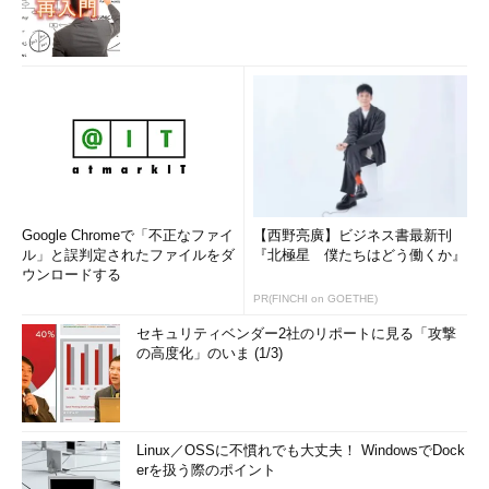
Google Chromeで「不正なファイ
【西野亮廣】ビジネス書最新刊
ル」と誤判定されたファイルをダ
『北極星 僕たちはどう働くか』
ウンロードする
PR(FINCHI on GOETHE)
セキュリティベンダー2社のリポートに見る「攻撃
の高度化」のいま (1/3)
Linux／OSSに不慣れでも大丈夫！ WindowsでDock
erを扱う際のポイント