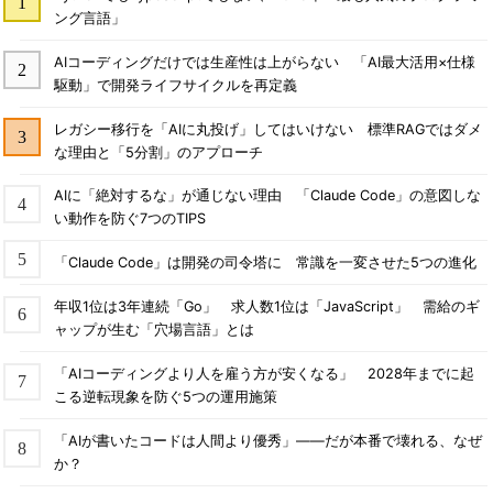
ング言語」
AIコーディングだけでは生産性は上がらない 「AI最大活用×仕様
駆動」で開発ライフサイクルを再定義
レガシー移行を「AIに丸投げ」してはいけない 標準RAGではダメ
な理由と「5分割」のアプローチ
AIに「絶対するな」が通じない理由 「Claude Code」の意図しな
い動作を防ぐ7つのTIPS
「Claude Code」は開発の司令塔に 常識を一変させた5つの進化
年収1位は3年連続「Go」 求人数1位は「JavaScript」 需給のギ
ャップが生む「穴場言語」とは
「AIコーディングより人を雇う方が安くなる」 2028年までに起
こる逆転現象を防ぐ5つの運用施策
「AIが書いたコードは人間より優秀」――だが本番で壊れる、なぜ
か？