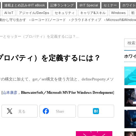
連載まとめ読み＠IT eBook
記事ランキング
＠IT Special
セミナー
ホワイト
AI IoT
アジャイル/DevOps
セキュリティ
キャリア&スキル
Windows
初
り動かし守り生かす
ローコード/ノーコード
クラウドネイティブ
Microsoft&Windo
Server & Storage
HTML5 + UX
ーとセッター（プロパティ）を定義するには？...
Smart & Social
Coding Edge
プロパティ）を定義するには？
ホワ
Java Agile
Database Expert
構文に加えて、get／set構文を使う方法と、definePropertyメソ
Linux ＆ OSS
Master of IP Networ
[
山本康彦
，
BluewaterSoft／Microsoft MVP for Windows Development
]
Security & Trust
見る
Share
Test & Tools
Insider.NET
ブログ