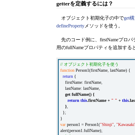
getterを定義するには？
オブジェクト初期化子の中で
get
defineProperty
メソッドを使う。
先のコード例に、firstNameプロ
用のfullNameプロパティを追加
// オブジェクト初期化子を使う
function
Person1(firstName, lastName) {
return
{
firstName: firstName,
lastName: lastName,
get
fullName
()
{
return
this
.
firstName
+
" "
+
this
.
la
}
,
};
}
var
person1 = Person1(
"Shinji"
,
"Kawasaki
alert(person1.fullName);