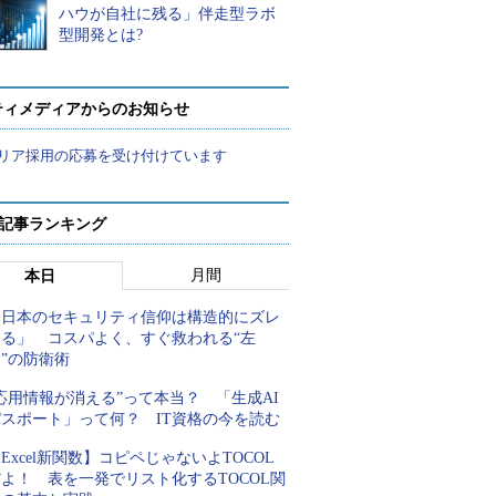
ハウが自社に残る」伴走型ラボ
型開発とは?
ティメディアからのお知らせ
リア採用の応募を受け付けています
 記事ランキング
月間
本日
「日本のセキュリティ信仰は構造的にズレ
てる」 コスパよく、すぐ救われる“左
”の防衛術
応用情報が消える”って本当？ 「生成AI
パスポート」って何？ IT資格の今を読む
Excel新関数】コピペじゃないよTOCOL
よ！ 表を一発でリスト化するTOCOL関