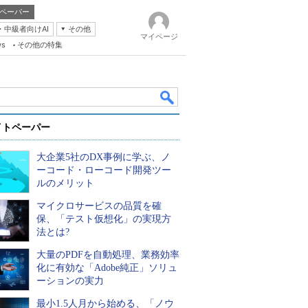
ペーパー
・中級者向けAI
その他
マイページ
ws
その他の特集
イトペーパー
大企業5社のDX事例に学ぶ、ノ
ーコード・ローコード開発ツー
ルのメリット
マイクロサービスの品質を確
k
保、「テスト仮想化」の実現方
法とは?
大量のPDFを自動処理、業務効率
化に有効な「Adobe純正」ソリュ
ーションの実力
最小1.5人月から始める、「ノウ