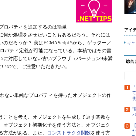
単純なプロパティを追加するのは簡単
アイ
に何か処理をさせたいこともあるだろう。それには
ろうか？ 実はECMAScript 5から、ゲッター／
キャ
を使ったプロパティ定義が可能になっている。本稿ではその書
ipt 5に対応していない古いブラウザ（バージョン9未満
総合
では動作しないので、ご注意いただきたい。
それを使わない単純なプロパティを持ったオブジェクトの作
側
“
うことを考え、オブジェクトを生成して返す関数を
、オブジェクト初期化子を使う方法と、オブジェク
【
だ
る方法がある。また、
コンストラクタ関数
を使う方