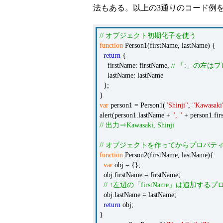
法もある。以上の3通りのコード例
// オブジェクト初期化子を使う
function
Person1(firstName, lastName) {
return
{
firstName: firstName,
// 「:」の左
lastName: lastName
};
}
var
person1 = Person1(
"Shinji"
,
"Kawasaki
alert(person1.lastName +
", "
+ person1.fir
// 出力⇒Kawasaki, Shinji
// オブジェクトを作ってからプロパテ
function
Person2(firstName, lastName){
var
obj = {};
obj.firstName = firstName;
// ↑左辺の「firstName」は追加
obj.lastName = lastName;
return
obj;
}