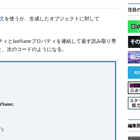
注目
構文
を使うか、生成したオブジェクトに対して
パティとlastNameプロパティを連結して返す読み取り専
すると、次のコードのようになる。
stName
;
編集
"
);