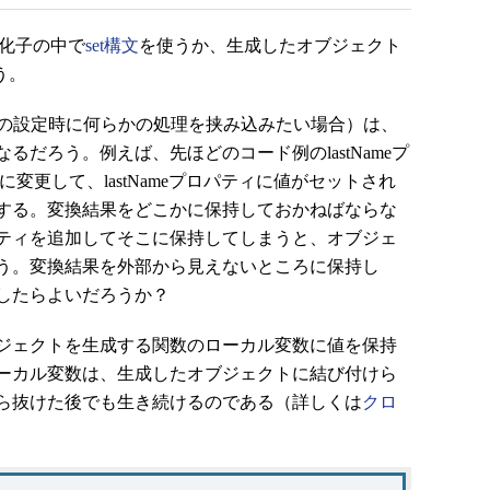
期化子の中で
set構文
を使うか、生成したオブジェクト
う。
ティの設定時に何らかの処理を挟み込みたい場合）は、
だろう。例えば、先ほどのコード例のlastNameプ
た実装に変更して、lastNameプロパティに値がセットされ
する。変換結果をどこかに保持しておかねばならな
ティを追加してそこに保持してしまうと、オブジェ
う。変換結果を外部から見えないところに保持し
したらよいだろうか？
ジェクトを生成する関数のローカル変数に値を保持
ーカル変数は、生成したオブジェクトに結び付けら
ら抜けた後でも生き続けるのである（詳しくは
クロ