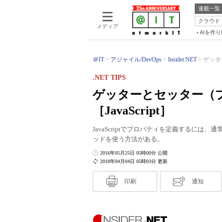
連載一覧
クラウド
メディア
AIを作
＠IT
アジャイル/DevOps
Insider.NET
ゲッタ
.NET TIPS
ゲッターとセッター（
［JavaScript］
JavaScriptでプロパティを定義するには、通常の
ッドを使う方法がある。
2016年05月25日 05時00分 公開
2018年04月04日 05時03分 更新
印刷
通知