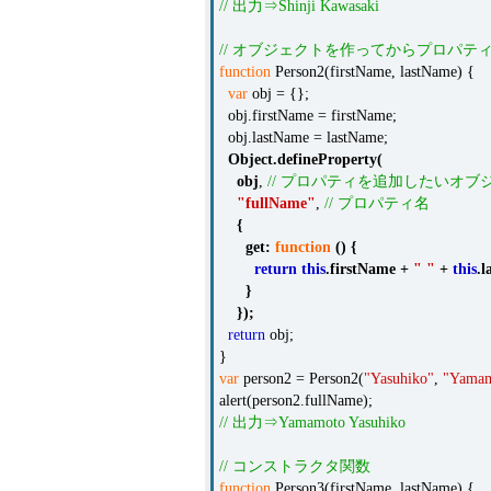
// 出力⇒Shinji Kawasaki
// オブジェクトを作ってからプロパテ
function
Person2(firstName, lastName) {
var
obj = {};
obj.firstName = firstName;
obj.lastName = lastName;
Object
.
defineProperty
(
obj
,
// プロパティを追加したいオブ
"fullName"
,
// プロパティ名
{
get
:
function
()
{
return
this
.
firstName
+
" "
+
this
.
l
}
});
return
obj;
}
var
person2 = Person2(
"Yasuhiko"
,
"Yamam
alert(person2.fullName);
// 出力⇒Yamamoto Yasuhiko
// コンストラクタ関数
function
Person3(firstName, lastName) {