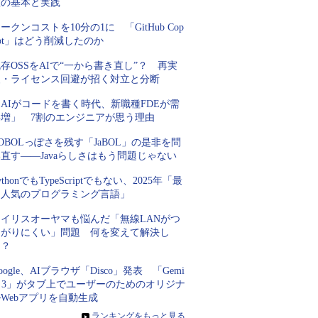
数の基本と実践
ークンコストを10分の1に 「GitHub Cop
lot」はどう削減したのか
存OSSをAIで“一から書き直し”？ 再実
装・ライセンス回避が招く対立と分断
AIがコードを書く時代、新職種FDEが需
要増」 7割のエンジニアが思う理由
OBOLっぽさを残す「JaBOL」の是非を問
直す――Javaらしさはもう問題じゃない
ythonでもTypeScriptでもない、2025年「最
も人気のプログラミング言語」
アイリスオーヤマも悩んだ「無線LANがつ
ながりにくい」問題 何を変えて解決し
た？
oogle、AIブラウザ「Disco」発表 「Gemi
i 3」がタブ上でユーザーのためのオリジナ
Webアプリを自動生成
»
ランキングをもっと見る