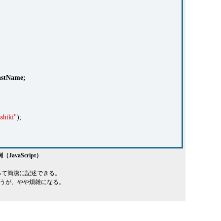
astName
;
sshiki"
);
avaScript）
。
って簡潔に記述できる。
ドを使うが、やや煩雑になる。