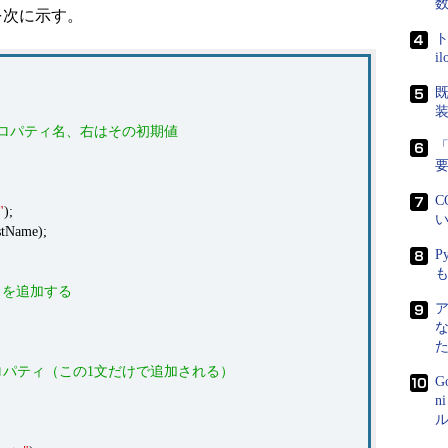
を次に示す。
ト
i
既
はプロパティ名、右はその初期値
「
C
"
);
い
stName);
P
ィを追加する
するプロパティ（この1文だけで追加される）
G
n
ル