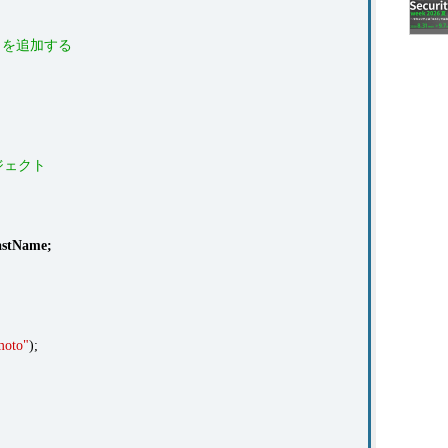
ィを追加する
ジェクト
astName
;
oto"
);