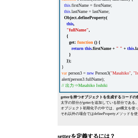
this
.firstName = firstName;
this
.lastName = lastName;
Object
.
defineProperty
(
this
,
"fullName"
,
{
get
:
function
()
{
return
this
.
firstName
+
" "
+
this
.
l
}
});
}
var
person3 =
new
Person3(
"Masahiko"
,
"I
alert(person3.fullName);
// 出力⇒Masahiko Isshiki
getterを持つオブジェクトを生成するコードの例（J
太字の部分がgetterを追加している部分である
オブジェクト初期化子の中では、get構文を使
それ以外の場合ではdefinePropertyメソッ
setterを定義するには？