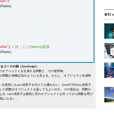
oto"
);
stName);
＠IT e
sshiki"
);
// 注：ここのnewは必須
stName);
ドの例（JavaScript）
パティを持つオブジェクトを生成する関数と、その使用例。
son2関数の省略記法のようにも見える。ただし、オブジェクト生成時
している箇所にもnew演算子を付けても構わない。JavaやC#のnew演算子
では呼び出した関数がオブジェクトを返してもよいのだ。その場合は、関数か
なる（new演算子は最初に空のオブジェクトを作ってから関数を呼び
無駄になる）。