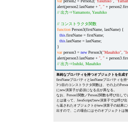
var
person2 = Person2(
"Yasuhiko"
,
"Yamam
alert(person2.lastName +
", "
+ person2.fir
// 出力⇒Yamamoto, Yasuhiko
// コンストラクタ関数
function
Person3(firstName, lastName) {
this
.firstName = firstName;
this
.lastName = lastName;
}
var
person3 =
new
Person3(
"Masahiko"
,
"I
alert(person3.lastName +
", "
+ person3.fir
// 出力⇒Isshiki, Masahiko
単純なプロパティを持つオブジェクトを生成するコー
firstNameプロパティとlastNameプロ
3つ目のコンストラクタ関数は、その上のPer
にnew演算子が必須になる点が異なる。
なお、Person1関数／Person2関数を呼び出
とは違って、JavaScriptのnew演算子
ら返されたオブジェクトがnew演算子の結果に
出すので、この場合にはそのオブジェクトは