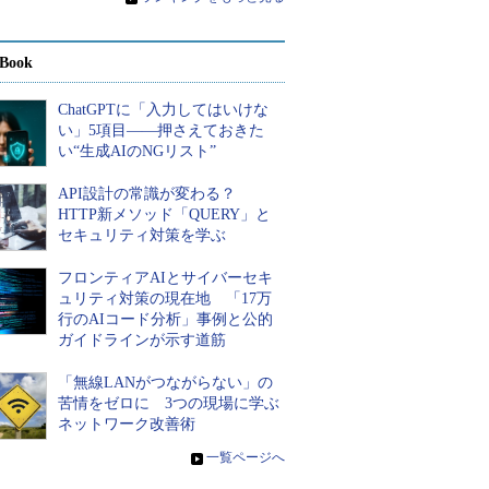
Book
ChatGPTに「入力してはいけな
い」5項目――押さえておきた
い“生成AIのNGリスト”
API設計の常識が変わる？
HTTP新メソッド「QUERY」と
セキュリティ対策を学ぶ
フロンティアAIとサイバーセキ
ュリティ対策の現在地 「17万
行のAIコード分析」事例と公的
ガイドラインが示す道筋
「無線LANがつながらない」の
苦情をゼロに 3つの現場に学ぶ
ネットワーク改善術
»
一覧ページへ