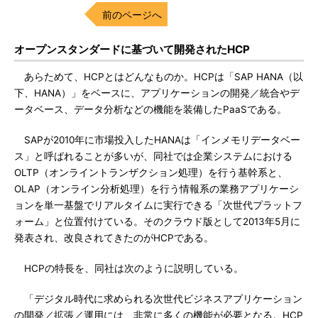
前のページへ
オープンスタンダードに基づいて開発されたHCP
あらためて、HCPとはどんなものか。HCPは「SAP HANA（以
下、HANA）」をベースに、アプリケーションの開発／統合やデ
ータベース、データ分析などの機能を装備したPaaSである。
SAPが2010年に市場投入したHANAは「インメモリデータベー
ス」と呼ばれることが多いが、同社では企業システムにおける
OLTP（オンライントランザクション処理）を行う基幹系と、
OLAP（オンライン分析処理）を行う情報系の業務アプリケーシ
ョンを単一基盤でリアルタイムに実行できる「次世代プラットフ
ォーム」と位置付けている。そのクラウド版として2013年5月に
発表され、改良されてきたのがHCPである。
HCPの特長を、同社は次のように説明している。
「デジタル時代に求められる次世代ビジネスアプリケーション
の開発／拡張／運用には、非常に多くの機能が必要となる。HCP