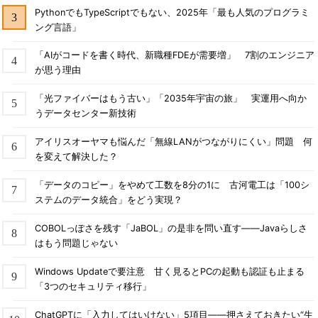
PythonでもTypeScriptでもない、2025年「最も人気のプログラミ
ング言語」
「AIがコードを書く時代、新職種FDEが需要増」 7割のエンジニア
が思う理由
「光ファイバーはもう古い」「2035年宇宙の旅」 実運用へ向か
うデータセンター新技術
アイリスオーヤマも悩んだ「無線LANがつながりにくい」問題 何
を変えて解決した？
「データのコピー」をやめて工数を8分の1に 古河電工は「100シ
ステムのデータ統合」をどう実現？
COBOLっぽさを残す「JaBOL」の是非を問い直す――Javaらしさ
はもう問題じゃない
Windows Updateで要注意 甘く見るとPCの起動も認証も止まる
「3つのセキュリティ移行」
ChatGPTに「入力してはいけない」5項目――押さえておきたい“生