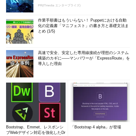
PR(ITmedia エンタープライズ)
作業手順書はもういらない！ Puppetにおける自動
化の定義書「マニフェスト」の書き方と基礎文法ま
とめ (1/5)
高速で安全、安定した専用線接続が理想のシステム
構築のカギに――マンパワーが「ExpressRoute」を
導入した理由
Bootstrap、Emmet、レスポンシ
「Bootstrap 4 alpha」が登場
ブWebデザイン対応を強化したDr