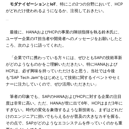
モダナイゼーション
と
IoT
、特にこの2つの分野において、HCP
がどれだけ使われるようになるか、注視しておきたい。
最後に、HANAおよびHCPの事業の陣頭指揮を執る鈴木氏に、
ユーザー企業のIT担当者や開発者へのメッセージをお願いしたと
ころ、次のように語ってくれた。
「企業でITに携わっている方々には、ぜひともSAPの技術革新
がどのようなものかをご理解いただきたい。特にHANAおよび
HCPは、必ず興味を持っていただけると思う。当社では今後
も“SAP Tech Jam”をはじめとして技術に関するイベントやセミ
ナーに注力していくので、ぜひ活用いただきたい」
筆者の印象でも、SAPのHANAおよびHCPに対する企業の注目
度は非常に高い。ただ、HANAが世に出て6年、HCPはまだ3年に
すぎない。時代の変化を象徴するような新技術も、まずはどれだ
けのエンジニアに担いでもらえるかが普及の大きなカギを握る。
その点で、SAPがどのようなエコシステムを作っていくのかも重