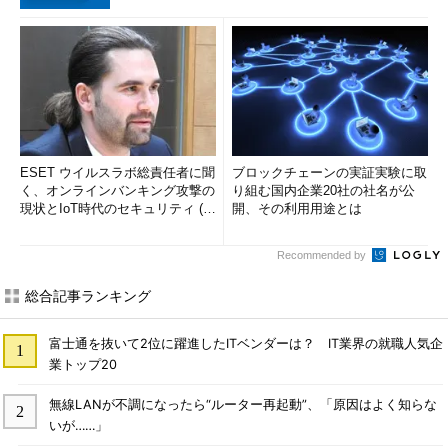
ESET ウイルスラボ総責任者に聞
ブロックチェーンの実証実験に取
く、オンラインバンキング攻撃の
り組む国内企業20社の社名が公
現状とIoT時代のセキュリティ (1/
開、その利用用途とは
2)
Recommended by
総合記事ランキング
富士通を抜いて2位に躍進したITベンダーは？ IT業界の就職人気企
業トップ20
無線LANが不調になったら“ルーター再起動”、「原因はよく知らな
いが……」