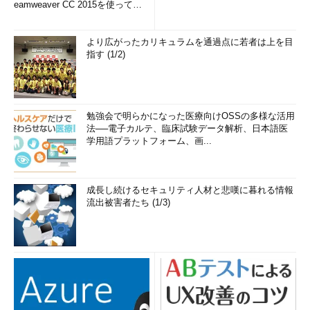
eamweaver CC 2015を使って
み...
より広がったカリキュラムを通過点に若者は上を目
指す (1/2)
勉強会で明らかになった医療向けOSSの多様な活用
法──電子カルテ、臨床試験データ解析、日本語医
学用語プラットフォーム、画...
成長し続けるセキュリティ人材と悲嘆に暮れる情報
流出被害者たち (1/3)