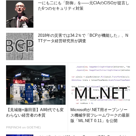
一にも二にも「防御」を――元CIAのCISOが提言し
た6つのセキュリティ対策
2018年の災害では34.2％で「BCPが機能した」、N
TTデータ経営研究所が調査
【見城徹×藤田晋】AI時代でも変
Microsoftが.NET用オープンソー
わらない経営者の本質
ス機械学習フレームワークの最新
版「ML.NET 0.11」を公開
PR(FINCHI on GOETHE)