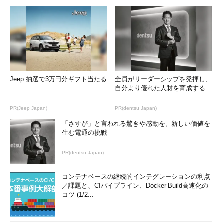
Jeep 抽選で3万円分ギフト当たる
全員がリーダーシップを発揮し、
自分より優れた人財を育成する
PR(Jeep Japan)
PR(dentsu Japan)
「さすが」と言われる驚きや感動を。新しい価値を
生む電通の挑戦
PR(dentsu Japan)
コンテナベースの継続的インテグレーションの利点
／課題と、CIパイプライン、Docker Build高速化の
コツ (1/2...