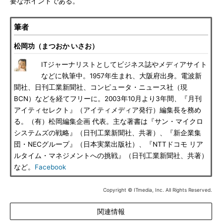
要なポイントである。
筆者
松岡功（まつおか いさお）
ITジャーナリストとしてビジネス誌やメディアサイト
などに執筆中。1957年生まれ、大阪府出身。電波新
聞社、日刊工業新聞社、コンピュータ・ニュース社（現
BCN）などを経てフリーに。2003年10月より3年間、『月刊
アイティセレクト』（アイティメディア発行）編集長を務め
る。（有）松岡編集企画 代表。主な著書は『サン・マイクロ
システムズの戦略』（日刊工業新聞社、共著）、『新企業集
団・NECグループ』（日本実業出版社）、『NTTドコモ リア
ルタイム・マネジメントへの挑戦』（日刊工業新聞社、共著）
など。
Facebook
Copyright © ITmedia, Inc. All Rights Reserved.
関連情報