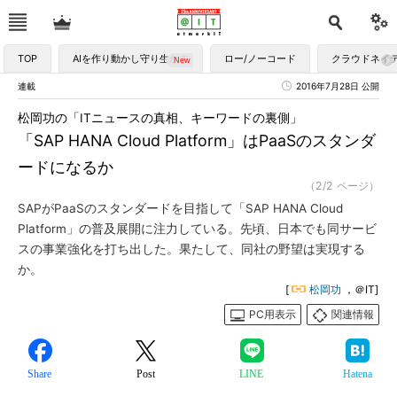
TOP
AIを作り動かし守り生かす
ロー/ノーコード
クラウドネイ
連載
2016年7月28日 公開
松岡功の「ITニュースの真相、キーワードの裏側」
「SAP HANA Cloud Platform」はPaaSのスタンダ
ードになるか
（2/2 ページ）
SAPがPaaSのスタンダードを目指して「SAP HANA Cloud
Platform」の普及展開に注力している。先頃、日本でも同サービ
スの事業強化を打ち出した。果たして、同社の野望は実現する
か。
[
松岡功
，＠IT]
PC用表示
関連情報
Share
Post
LINE
Hatena