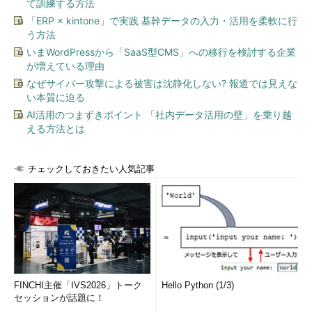
て訓練する方法
この他、Windowsによるマルチプラットフォーム開発の促進に
向けて、以下の3つの技術をはじめとする取り組みを進めてい
「ERP × kintone」で実践 基幹データの入力・活用を柔軟に行
う方法
る。
いまWordPressから「SaaS型CMS」への移行を検討する企業
Desktop Bridge（Project Centennial）
が増えている理由
なぜサイバー攻撃による被害は沈静化しない? 報道では見えな
Win32や.NETを使用する多数のデスクトップアプリケーション
い本質に迫る
開発者が、UWPやWindowsストアのメリットを利用できるよう
AI活用のつまずきポイント 「社内データ活用の壁」を乗り越
にする。UWPのモダンなデプロイ技術を使い、デスクトップア
える方法とは
プリケーションのインストール、アンインストール、更新の手順
をスムーズにする他、これらのアプリケーションがUWP API（ラ
チェックしておきたい人気記事
イブタイルやローミングストレージ、プッシュ通知などの機能を
提供）にフルアクセスできるようになる。
Bash Shell on Windows
Bashシェルを、Windowsストアから直接ダウンロードできる
ようにする。また、ネイティブなBashおよびGNU／Linuxコマン
ドラインツールを、新しい「Windows Subsystem for Linux」上
FINCHI主催「IVS2026」トーク
Hello Python (1/3)
で直接実行できるようにする。
セッションが話題に！