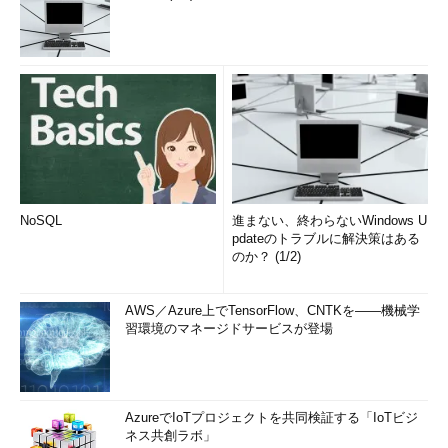
NoSQL
進まない、終わらないWindows U
pdateのトラブルに解決策はある
のか？ (1/2)
AWS／Azure上でTensorFlow、CNTKを――機械学
習環境のマネージドサービスが登場
AzureでIoTプロジェクトを共同検証する「IoTビジ
ネス共創ラボ」