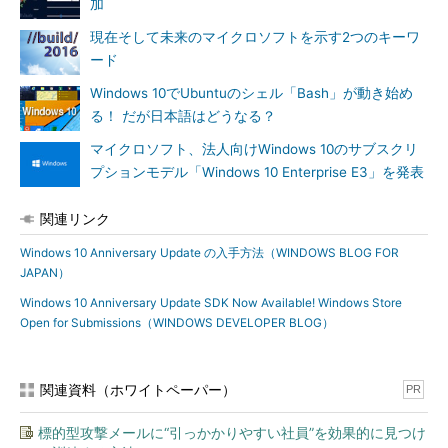
加
現在そして未来のマイクロソフトを示す2つのキーワ
ード
Windows 10でUbuntuのシェル「Bash」が動き始め
る！ だが日本語はどうなる？
マイクロソフト、法人向けWindows 10のサブスクリ
プションモデル「Windows 10 Enterprise E3」を発表
作成するアプリケーションへWindows Ink機能を追加できる
関連リンク
Cortana API
Windows 10 Anniversary Update の入手方法（WINDOWS BLOG FOR
アプリケーションにCortanaによる音声コントロール機能を追
JAPAN）
加できる。一連の動作を記録したマクロをユーザーの音声で実行
Windows 10 Anniversary Update SDK Now Available! Windows Store
するといった制御もできるようになる。
Open for Submissions（WINDOWS DEVELOPER BLOG）
Windows Hello
Microsoft Edgeで、Webサイトの認証に「虹彩認証」をサポー
関連資料（ホワイトペーパー）
PR
トする。
標的型攻撃メールに“引っかかりやすい社員”を効果的に見つけ