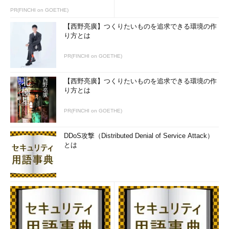
iOS／Androidアプリ開発者向けの改良されたツールやブリッジ
PR(FINCHI on GOETHE)
Visual Studioに「Xamarinツール」がビルトインされ、
【西野亮廣】つくりたいものを追求できる環境の作
り方とは
Windows以外に、iOS／Androidアプリケーションの作成を可能
にする。また、マイクロソフトのオープンソースツールである
PR(FINCHI on GOETHE)
「Windows Bridge for iOS」により、iOSアプリ開発者は
Objective-CコードをVisual Studioに取り込み、UWPアプリケー
【西野亮廣】つくりたいものを追求できる環境の作
ションとしてコンパイルできるようになる。
り方とは
PR(FINCHI on GOETHE)
DDoS攻撃（Distributed Denial of Service Attack）
とは