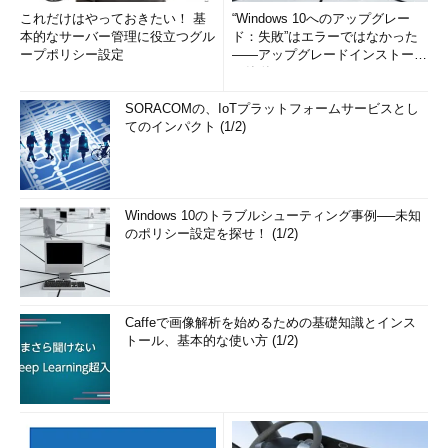
これだけはやっておきたい！ 基
“Windows 10へのアップグレー
本的なサーバー管理に役立つグル
ド：失敗”はエラーではなかった
ープポリシー設定
――アップグレードインストール
の簡単まとめ (1/3...
SORACOMの、IoTプラットフォームサービスとし
てのインパクト (1/2)
Windows 10のトラブルシューティング事例──未知
のポリシー設定を探せ！ (1/2)
Caffeで画像解析を始めるための基礎知識とインス
トール、基本的な使い方 (1/2)