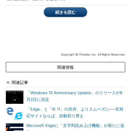
Update画面の「詳細情報」のクリックでアクセス
できるサイトからたどれる
続きを読む
Anniversary Updateの新機能を取り入れたアプリケーショ
ンを作成するSDKも配布
この他、「Windows 10 Anniversary Update SDK ビルド
14393」が「Visual Studio 2015 Update 3」とともにリリースさ
れた。Anniversary Update SDKには、Universal Windows
Copyright © ITmedia, Inc. All Rights Reserved.
Platform（UWP）に加えられた2700以上の改良が盛り込まれて
いる。更新されたAPIにより、顔、指紋、虹彩による生体認証
関連情報
「Windows Hello」や、「Windows Ink」機能を使ったアプリケ
ーションを容易に統合できる。新SDKでは以下の新機能が提供さ
関連記事
れる。
「Windows 10 Anniversary Update」のリリースが8
Windows Ink
月2日に決定
「Edge」と「IE 11」の共存、よりスムーズに──非対
新しい「InkCanvas」と「InkToolbarコントロール」により、2
応サイトならば、自動切り替え
行のコードを追加するだけでアプリケーションへWindows Ink機
能を追加できる。
Microsoft Edgeに「文字列読み上げ機能」が新たに追