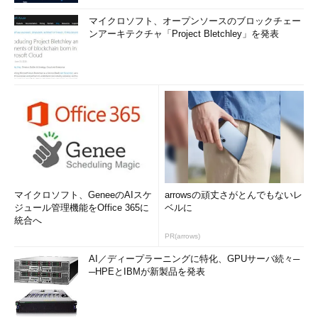
マイクロソフト、オープンソースのブロックチェー
ンアーキテクチャ「Project Bletchley」を発表
マイクロソフト、GeneeのAIスケ
arrowsの頑丈さがとんでもないレ
ジュール管理機能をOffice 365に
ベルに
統合へ
PR(arrows)
AI／ディープラーニングに特化、GPUサーバ続々─
─HPEとIBMが新製品を発表