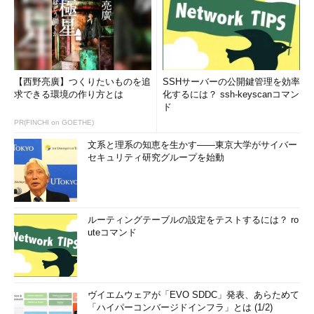
【西野亮廣】つくりたいものを追
SSHサーバーの公開鍵管理を効率
求できる環境の作り方とは
化するには？ ssh-keyscanコマン
ド
PR(FINCHI on GOETHE)
文系と理系の知恵を生かす――東京大学がサイバー
セキュリティ研究グループを始動
ルーティングテーブルの設定をテストするには？ ro
uteコマンド
ヴイエムウェアが「EVO SDDC」発表、あらためて
「ハイパーコンバージドインフラ」とは (1/2)