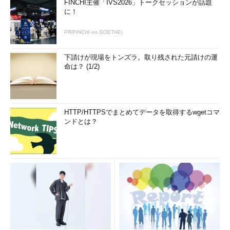
FINCHI主催「IVS2026」トークセッションが話題
イアンスを確保できる機能
に！
開発者による複数クラウドにまたがった利用を可能にし、
IT部門が複数クラウドにまたがるアプリケーションで、セ
PR(FINCHI on GOETHE)
キュリティとコンプライアンスを維持できるようにする機
能
下請けが現場をトンズラ。取り残された元請けの運
命は？ (1/2)
Cross-Cloud ServicesはSaaSとして提供されるという。テッ
クプレビュー段階であり、商用サービスとしての提供時期は明ら
かになっていない。
HTTP/HTTPSでまとめてデータを取得するwgetコマ
ンドとは？
[取材協力：ヴイエムウェア]