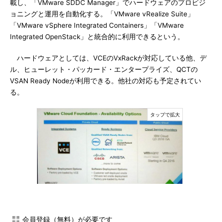
載し、「VMware SDDC Manager」でハードウェアのプロビジ
ョニングと運用を自動化する。「VMware vRealize Suite」
「VMware vSphere Integrated Containers」「VMware
Integrated OpenStack」と統合的に利用できるという。
ハードウェアとしては、VCEのVxRackが対応している他、デ
ル、ヒューレット・パッカード・エンタープライズ、QCTの
VSAN Ready Nodeが利用できる。他社の対応も予定されてい
る。
EVO SDDCは進化し、ハイパーコンバージドインフラを社
内、クラウドサービスの両形態で活用できるようになる
会員登録（無料）が必要です
Cloud Foundationは、プライベートクラウドのためのソリュー