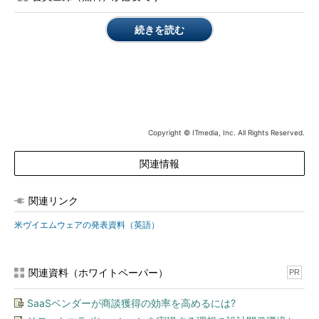
ションというだけでなく、vCloud AirおよびvCloud Air Network
続きを読む
パートナーから、サービスとしても提供されることになるとい
う。最初に対応するのはIBM。2016年第3四半期に、サービスの
提供開始を予定している。
Cross-Cloud Servicesは開発者に自由を与える
一方、Cross-Cloud Servicesは、ラグラム氏が＠ITのインタビ
Copyright © ITmedia, Inc. All Rights Reserved.
ューで語っていた下記の考えを具現化する製品だ。プライベート
クラウド、複数のパブリッククラウドにまたがり、開発者は自由
関連情報
にこれらを利用、一方で情報システム部門はセキュリティやコン
プライアンスを確保するなどができる。
関連リンク
「（社内の）開発者は、それぞれの理由でクラウドを選択し、
米ヴイエムウェアの発表資料（英語）
そのAPIを使う。AWSのAPIが使いやすいから、AWSを使うとい
う人は多い。開発者はクラウドAPIを直接使うことを望んでい
る。これを隠してしまっては意味がない。顧客企業が求めている
関連資料（ホワイトペーパー）
PR
のは、アプリケーションのデプロイメントを開発者に任せる一
方、アプリケーションやポリシーを企業として管理できるような
SaaSベンダーが商談獲得の効率を高めるには?
仕組みだ。顧客企業は私たちに開発者をコントロールすることを