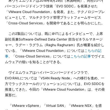
米ヴイエムウェアは2016年8月29日（米国時間）、同社のハイ
パーコンバージドインフラ技術「EVO SDDC」を発展させた
「VMware Cloud Foundation」を発表。また、テクノロジープレ
ビューとして、マルチクラウド管理プラットフォームサービス
「Cross-Cloud Services」を開発中であることを明らかにした。
この2製品については、既に＠ITによるインタビューで、上席
副社長兼Software-Defined Data Center 担当ゼネラルマネージ
ャー、ラグー・ラグラム（Raghu Raghuram）氏が概要を紹介し
ている、「VMware Cloud Foundation」については
こちらの記
事
、「Cross-Cloud Services」については
こちらの記事
でヴイエ
ムウェアの狙いを知ることができる。
ヴイエムウェアはハイパーコンバージドインフラで、
EVO:RAILについては「VSAN Ready Node」への移行を進め、一
方でラックスケールのソリューションについては、EVO SDDCを
推進してきた。今回の「VMware Cloud Foundation」は、その発
展形だ。
「VMware vSphere」「Virtual SAN」「VMware NSX」を搭