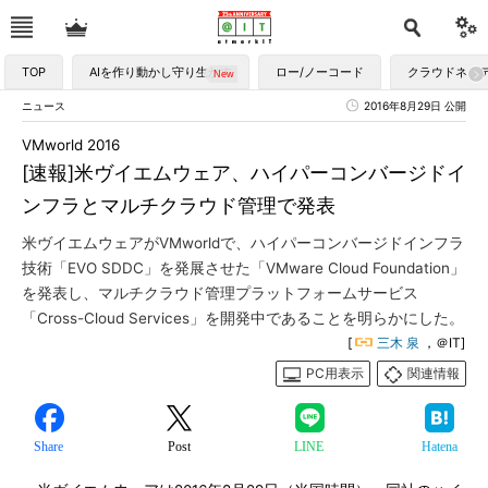
TOP
AIを作り動かし守り生かす
ロー/ノーコード
クラウドネイ
ニュース
2016年8月29日 公開
VMworld 2016
[速報]米ヴイエムウェア、ハイパーコンバージドイ
ンフラとマルチクラウド管理で発表
米ヴイエムウェアがVMworldで、ハイパーコンバージドインフラ
技術「EVO SDDC」を発展させた「VMware Cloud Foundation」
を発表し、マルチクラウド管理プラットフォームサービス
「Cross-Cloud Services」を開発中であることを明らかにした。
[
三木 泉
，＠IT]
PC用表示
関連情報
Share
Post
LINE
Hatena