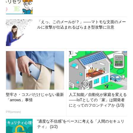
「えっ、このメールが？」――マトモな文面のメー
ルに攻撃が仕込まれるばらまき型攻撃に注意
堅牢さ・コスパだけじゃない最新
人工知能／自動化が家庭を変える
「arrows」事情
――IoTとしての「家」は開発者
にとってのフロンティアか (1/3)
PR(arrows)
“適度な不信感”をベースに考える「人間のセキュリ
ティ」 (1/2)