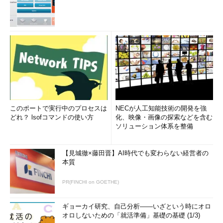
このポートで実行中のプロセスは
NECが人工知能技術の開発を強
どれ？ lsofコマンドの使い方
化、映像・画像の探索などを含む
ソリューション体系を整備
【見城徹×藤田晋】AI時代でも変わらない経営者の
本質
PR(FINCHI on GOETHE)
ギョーカイ研究、自己分析――いざという時にオロ
オロしないための「就活準備」基礎の基礎 (1/3)