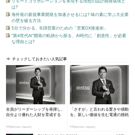
リモートコラボレーションを実現する理想の設計開発環境と
望んでいない」（ラグラム氏）
は?
海外発の新規事業開発を加速させるには? 味の素に学ぶ大企業
の壁を破る方法
5分で分かる、B2B営業のための「営業DX推進術」
“第4世代AI”開発の軌跡から探る、AI時代に「創造性」が必要
な理由とは?
チェックしておきたい人気記事
プライベート、パブリッククラウドにまたがって、開発者とI
T部門がそれぞれの役割を果たすことを支援するものだとい
う
Cross-Cloud Servicesは、現時点で次の機能を実現していると
いう。
全員がリーダーシップを発揮し、
「さすが」と言われる驚きや感動
パブリッククラウド上のアプリケーションを認識し、投入
自分より優れた人財を育成する
を。新しい価値を生む電通の挑戦
を助け、ガバナンスを確保できる機能
マイクロセグメンテーションとモニタリングを通じ、各種
PR(dentsu Japan)
PR(dentsu Japan)
クラウド上のアプリケーションのセキュリティとコンプラ