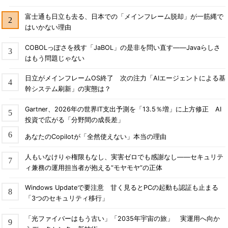
富士通も日立も去る、日本での「メインフレーム脱却」が一筋縄で
はいかない理由
COBOLっぽさを残す「JaBOL」の是非を問い直す――Javaらしさ
はもう問題じゃない
日立がメインフレームOS終了 次の注力「AIエージェントによる基
幹システム刷新」の実態は？
Gartner、2026年の世界IT支出予測を「13.5％増」に上方修正 AI
投資で広がる「分野間の成長差」
あなたのCopilotが「全然使えない」本当の理由
人もいなけりゃ権限もなし、実害ゼロでも感謝なし――セキュリテ
ィ兼務の運用担当者が抱える“モヤモヤ”の正体
Windows Updateで要注意 甘く見るとPCの起動も認証も止まる
「3つのセキュリティ移行」
「光ファイバーはもう古い」「2035年宇宙の旅」 実運用へ向か