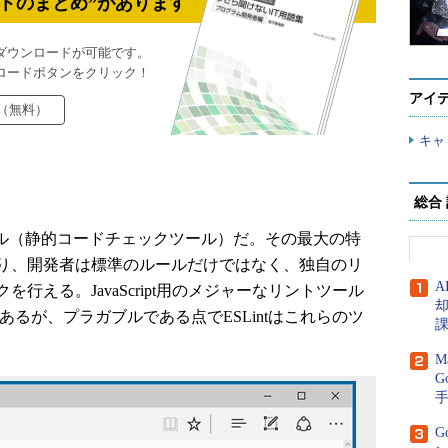
トのまとめ”があります
ダウンロードが可能です。
ロードボタンをクリック！
アイ
（無料）
キャ
総合
ントツール（静的コードチェックツール）だ。その最大の特
り、開発者は標準のルールだけではなく、独自のリ
A
行える。JavaScript用のメジャーなリントツール
あるが、プラガブルである点でESLintはこれらのツ
M
G
G