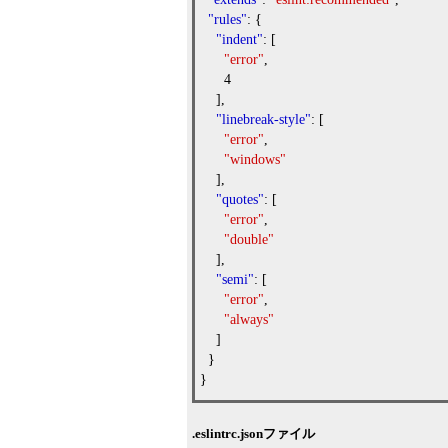
"rules"
: {
"indent"
: [
"error"
,
4
],
"linebreak-style"
: [
"error"
,
"windows"
],
"quotes"
: [
"error"
,
"double"
],
"semi"
: [
"error"
,
"always"
]
}
}
.eslintrc.jsonファイル