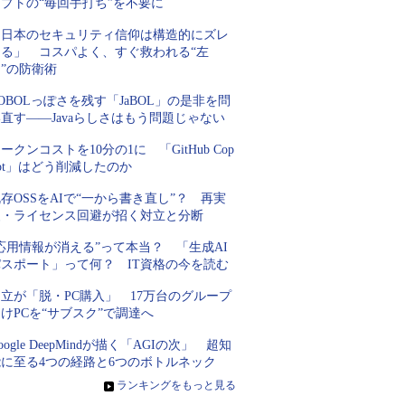
プトの“毎回手打ち”を不要に
「日本のセキュリティ信仰は構造的にズレ
てる」 コスパよく、すぐ救われる“左
”の防衛術
OBOLっぽさを残す「JaBOL」の是非を問
直す――Javaらしさはもう問題じゃない
ークンコストを10分の1に 「GitHub Cop
lot」はどう削減したのか
存OSSをAIで“一から書き直し”？ 再実
装・ライセンス回避が招く対立と分断
応用情報が消える”って本当？ 「生成AI
パスポート」って何？ IT資格の今を読む
立が「脱・PC購入」 17万台のグループ
けPCを“サブスク”で調達へ
oogle DeepMindが描く「AGIの次」 超知
能に至る4つの経路と6つのボトルネック
»
ランキングをもっと見る