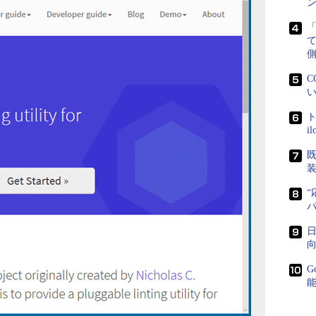
ン
側
C
い
ト
i
既
“
日
向
G