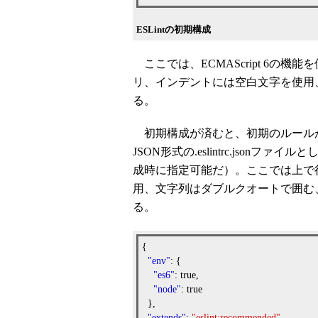
ESLintの初期構成
ここでは、ECMAScript 6の機能
リ、インデントには空白文字を使用
る。
初期構成が済むと、初期のルール
JSON形式の.eslintrc.jso
成時に指定可能だ）。ここでは上で行った
用、文字列はダブルクオートで囲む、
る。
{
"env"
: {
"es6"
: true,
"node"
: true
},
"extends"
:
"eslint:recommended"
,