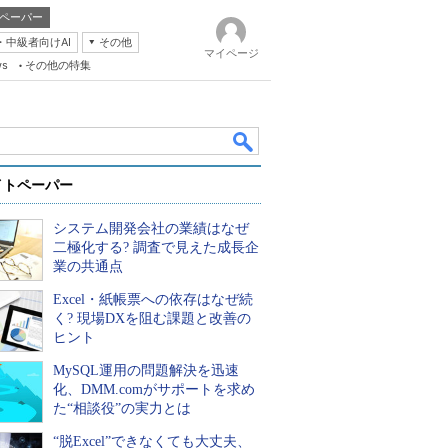
ペーパー
・中級者向けAI
その他
マイページ
ws
その他の特集
イトペーパー
システム開発会社の業績はなぜ
二極化する? 調査で見えた成長企
業の共通点
Excel・紙帳票への依存はなぜ続
k
く? 現場DXを阻む課題と改善の
ヒント
MySQL運用の問題解決を迅速
化、DMM.comがサポートを求め
た“相談役”の実力とは
“脱Excel”できなくても大丈夫、