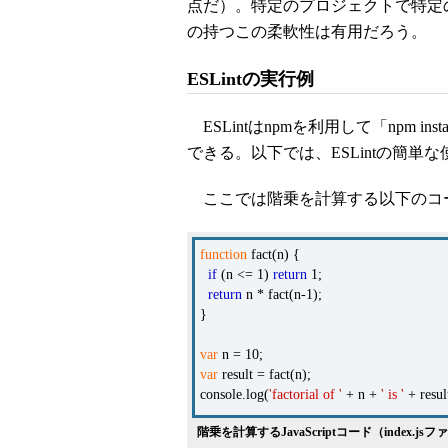
点だ）。特定のプロジェクトで特定の
の持つこの柔軟性は有用だろう。
ESLintの実行例
ESLintはnpmを利用して「npm ins
できる。以下では、ESLintの簡単
ここでは階乗を計算する以下のコ
function
fact(n) {
if
(n <= 1)
return
1;
return
n * fact(n-1);
}
var
n = 10;
var
result = fact(n);
console.log(
'factorial of '
+ n +
' is '
+ resul
階乗を計算するJavaScriptコード（index.js