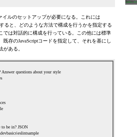
ファイルのセットアップが必要になる。これには
を実行する。すると、どのような方法で構成を行うかを指定する
こでは対話的に構成を行っている。この他には標準
存のJavaScriptコードを指定して、それを基にし
法がある。
 Answer questions about your style
es
aces
le
e to be in? JSON
:\devbasics\eslintsample