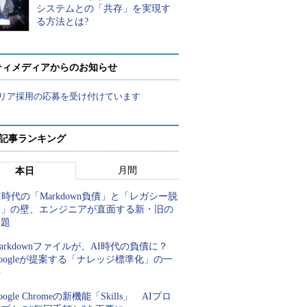
システムとの「共存」を実現す
る方法とは?
ティメディアからのお知らせ
リア採用の応募を受け付けています
 記事ランキング
月間
本日
I時代の「Markdown負債」と「レガシー脱
却」の壁、エンジニアが直面する新・旧の
課題
arkdownファイルが、AI時代の負債に？
oogleが提案する「ナレッジ標準化」の一
手
oogle Chromeの新機能「Skills」 AIプロ