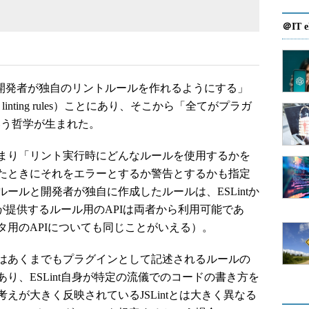
＠IT e
「開発者が独自のリントルールを作れるようにする」
 their own linting rules）ことにあり、そこから「全てがプラガ
le）という哲学が生まれた。
まり「リント実行時にどんなルールを使用するかを
たときにそれをエラーとするか警告とするかも指定
ールと開発者が独自に作成したルールは、ESLintか
tが提供するルール用のAPIは両者から利用可能であ
タ用のAPIについても同じことがいえる）。
はあくまでもプラグインとして記述されるルールの
り、ESLint自身が特定の流儀でのコードの書き方を
えが大きく反映されているJSLintとは大きく異なる