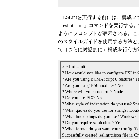
ESLintを実行する前には、構成
「eslint --init」コマンド
ようにプロンプトが表示される。こ
のスタイルガイドを使用する方法と、既
て（さらに対話的に）構成を行う方
> eslint --init
? How would you like to configure ESLint?
? Are you using ECMAScript 6 features? Y
? Are you using ES6 modules? No
? Where will your code run? Node
? Do you use JSX? No
? What style of indentation do you use? Sp
? What quotes do you use for strings? Doub
? What line endings do you use? Windows
? Do you require semicolons? Yes
? What format do you want your config fil
Successfully created .eslintrc.json file in C