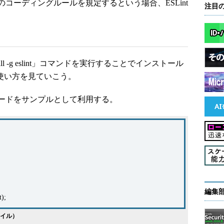
コーディングルールを規定するという場合、ESLint
注目
tall -g eslint」コマンドを実行することでインストール
な使い方を見ていこう。
ードをサンプルとして利用する。
編集
t);
ファイル）