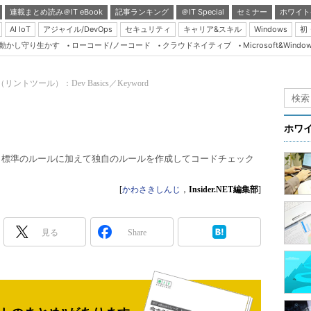
連載まとめ読み＠IT eBook
記事ランキング
＠IT Special
セミナー
ホワイト
AI IoT
アジャイル/DevOps
セキュリティ
キャリア&スキル
Windows
初
り動かし守り生かす
ローコード/ノーコード
クラウドネイティブ
Microsoft&Windo
Server & Storage
HTML5 + UX
nt（リントツール）：Dev Basics／Keyword
Smart & Social
Coding Edge
）
ホワ
Java Agile
ールであり、標準のルールに加えて独自のルールを作成してコードチェック
Database Expert
Linux ＆ OSS
[
かわさきしんじ
，
Insider.NET編集部
]
Master of IP Networ
Security & Trust
見る
Share
Test & Tools
Insider.NET
ブログ