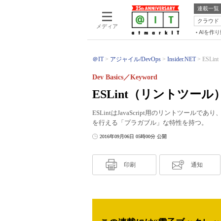
連載一覧
クラウド
メディア
AIを作
＠IT
アジャイル/DevOps
Insider.NET
ESLi
Dev Basics／Keyword
ESLint（リントツール
ESLintはJavaScript用のリントツ
を行える「プラガブル」な特性を持つ。
2016年09月06日 05時00分 公開
印刷
通知