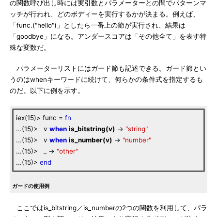
の関数呼び出し時には実引数とパラメーターとの間でパターンマ
ッチが行われ、どのボディーを実行するかが決まる。例えば、
「func.("hello")」としたら一番上の節が実行され、結果は
「goodbye」になる。アンダースコアは「その他全て」を表す特
殊な変数だ。
パラメーターリストにはガード節も記述できる。ガード節とい
うのはwhenキーワードに続けて、何らかの条件式を指定するも
のだ。以下に例を示す。
iex(15)> func =
fn
...(15)> v
when
is_bitstring
(
v
)
->
"string"
...(15)> v
when
is_number
(
v
)
->
"number"
...(15)> _ ->
"other"
...(15)>
end
ガードの使用例
ここではis_bitstring／is_numberの2つの関数を利用して、パラ