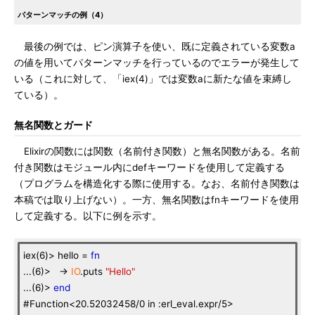
パターンマッチの例（4）
最後の例では、ピン演算子を使い、既に定義されている変数a
の値を用いてパターンマッチを行っているのでエラーが発生して
いる（これに対して、「iex(4)」では変数aに新たな値を束縛し
ている）。
無名関数とガード
Elixirの関数には関数（名前付き関数）と無名関数がある。名前
付き関数はモジュール内にdefキーワードを使用して定義する
（プログラムを構造化する際に使用する。なお、名前付き関数は
本稿では取り上げない）。一方、無名関数はfnキーワードを使用
して定義する。以下に例を示す。
iex(6)> hello =
fn
...(6)> ->
IO
.puts
"Hello"
...(6)>
end
#Function<20.52032458/0 in :erl_eval.expr/5>