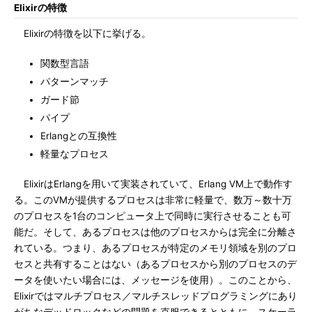
Elixirの特徴
Elixirの特徴を以下に挙げる。
関数型言語
パターンマッチ
ガード節
パイプ
Erlangとの互換性
軽量なプロセス
ElixirはErlangを用いて実装されていて、Erlang VM上で動作す
る。このVMが提供するプロセスは非常に軽量で、数万～数十万
のプロセスを1台のコンピュータ上で同時に実行させることも可
能だ。そして、あるプロセスは他のプロセスからは完全に分離さ
れている。つまり、あるプロセスが特定のメモリ領域を別のプロ
セスと共有することはない（あるプロセスから別のプロセスのデ
ータを使いたい場合には、メッセージを使用）。このことから、
Elixirではマルチプロセス／マルチスレッドプログラミングにあり