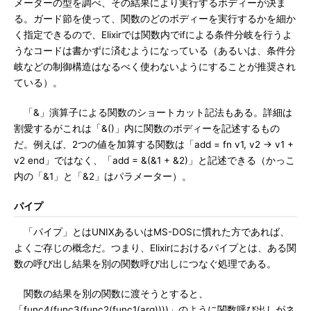
メーターの型を調べ、その結果により実行するボディーが決ま
る。ガード節を使って、関数のどのボディーを実行するかを細か
く指定できるので、Elixirでは関数内でifによる条件分岐を行うよ
うなコードは書かずに済むようになっている（あるいは、条件分
岐などの制御構造はなるべく使わないようにすることが推奨され
ている）。
「&」演算子による関数のショートカット記法もある。詳細は
割愛するがこれは「&()」内に関数のボディーを記述するもの
だ。例えば、2つの値を加算する関数は「add = fn v1, v2 -> v1 +
v2 end」ではなく、「add = &(&1 + &2)」と記述できる（かっこ
内の「&1」と「&2」はパラメーター）。
パイプ
「パイプ」とはUNIXあるいはMS-DOSに慣れた方であれば、
よくご存じの概念だ。つまり、Elixirにおけるパイプとは、ある関
数の呼び出し結果を別の関数呼び出しにつなぐ処理である。
関数の結果を別の関数に渡そうとすると、
「func4(func3(func2(func1(arg))))」のように関数呼び出しがネ