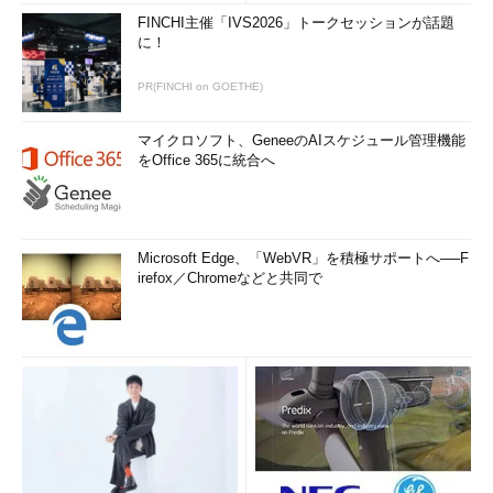
FINCHI主催「IVS2026」トークセッションが話題
に！
PR(FINCHI on GOETHE)
マイクロソフト、GeneeのAIスケジュール管理機能
をOffice 365に統合へ
Microsoft Edge、「WebVR」を積極サポートへ──F
irefox／Chromeなどと共同で