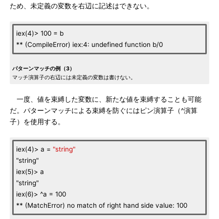
ため、未定義の変数を右辺に記述はできない。
iex(4)> 100 = b
** (CompileError) iex:4: undefined function b/0
パターンマッチの例（3）
マッチ演算子の右辺には未定義の変数は書けない。
一度、値を束縛した変数に、新たな値を束縛することも可能
だ。パターンマッチによる束縛を防ぐにはピン演算子（^演算
子）を使用する。
iex(4)> a =
"string"
"string"
iex(5)> a
"string"
iex(6)> ^a = 100
** (MatchError) no match of right hand side value: 100