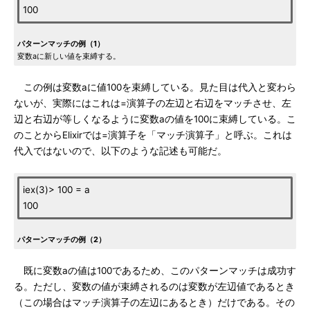
100
パターンマッチの例（1）
変数aに新しい値を束縛する。
この例は変数aに値100を束縛している。見た目は代入と変わら
ないが、実際にはこれは=演算子の左辺と右辺をマッチさせ、左
辺と右辺が等しくなるように変数aの値を100に束縛している。こ
のことからElixirでは=演算子を「マッチ演算子」と呼ぶ。これは
代入ではないので、以下のような記述も可能だ。
iex(3)> 100 = a
100
パターンマッチの例（2）
既に変数aの値は100であるため、このパターンマッチは成功す
る。ただし、変数の値が束縛されるのは変数が左辺値であるとき
（この場合はマッチ演算子の左辺にあるとき）だけである。その