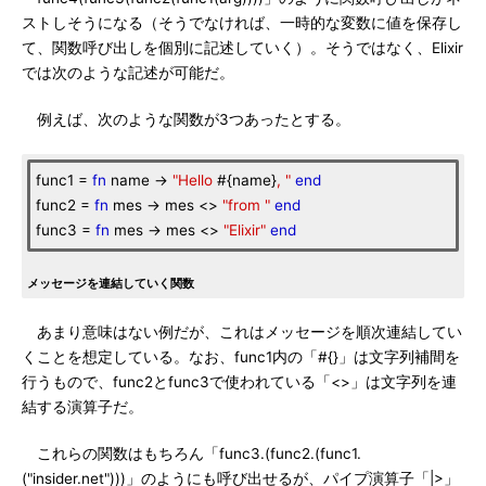
ストしそうになる（そうでなければ、一時的な変数に値を保存し
て、関数呼び出しを個別に記述していく）。そうではなく、Elixir
では次のような記述が可能だ。
例えば、次のような関数が3つあったとする。
func1 =
fn
name ->
"Hello
#{name}
, "
end
func2 =
fn
mes -> mes <>
"from "
end
func3 =
fn
mes -> mes <>
"Elixir"
end
メッセージを連結していく関数
あまり意味はない例だが、これはメッセージを順次連結してい
くことを想定している。なお、func1内の「#{}」は文字列補間を
行うもので、func2とfunc3で使われている「<>」は文字列を連
結する演算子だ。
これらの関数はもちろん「func3.(func2.(func1.
("insider.net")))」のようにも呼び出せるが、パイプ演算子「|>」