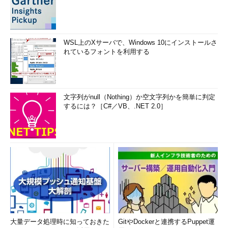
WSL上のXサーバで、Windows 10にインストールさ
れているフォントを利用する
文字列がnull（Nothing）か空文字列かを簡単に判定
するには？［C#／VB、.NET 2.0］
大量データ処理時に知っておきた
GitやDockerと連携するPuppet運