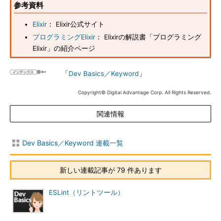
参考資料
Elixir
： Elixir公式サイト
プログラミングElixir
： Elixirの解説書「プログラミング
Elixir」の紹介ページ
「
Dev Basics／Keyword
」
Copyright© Digital Advantage Corp. All Rights Reserved.
関連情報
Dev Basics／Keyword 連載一覧
新しい連載記事が 79 件あります
ESLint（リントツール）