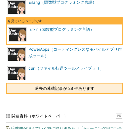
Erlang（関数型プログラミング言語）
Elixir（関数型プログラミング言語）
PowerApps（コーディングレスなモバイルアプリ作
成ツール）
curl（ファイル転送ツール／ライブラリ）
過去の連載記事が 28 件あります
関連資料（ホワイトペーパー）
PR
暗黙知が消えていく前に取り組みたい「eラーニング用コンテ