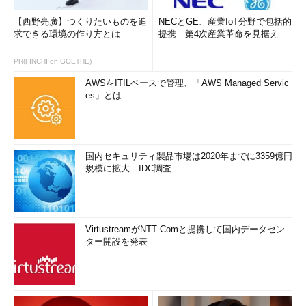
【西野亮廣】つくりたいものを追
NECとGE、産業IoT分野で包括的
求できる環境の作り方とは
提携 第4次産業革命を見据え
PR(FINCHI on GOETHE)
AWSをITILベースで管理、「AWS Managed Servic
es」とは
国内セキュリティ製品市場は2020年までに3359億円
規模に拡大 IDC調査
VirtustreamがNTT Comと提携して国内データセン
ター開設を発表