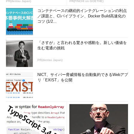
PR(dentsu Japan)
PR(FINCHI on GOETHE)
画面2
「スタート画面の制御」で構成されたWindows 10
コンテナベースの継続的インテグレーションの利点
のスタートメニュー。制御対象は赤枠で囲んだところであ
／課題と、CIパイプライン、Docker Build高速化の
り、ユーザーによるカスタマイズはできない
コツ (1/2...
「スタート画面の制御」の使い方は、Windows 8.1と基本的に
同じです。「Export-StartLayout」コマンドレットでカスタマイ
「さすが」と言われる驚きや感動を。新しい価値を
ズしたスタート画面のレイアウトをXMLファイルにエクスポート
生む電通の挑戦
し、グループポリシーで「管理用テンプレート\タスクバーと
［スタート］メニュー\スタート画面のレイアウト」ポリシーを
PR(dentsu Japan)
構成します。
NICT、サイバー脅威情報を自動集約できるWebアプ
ただし、Export-StartLayoutコマンドレットでファイル形式を
リ「EXIST」を公開
指定する「-as」パラメーターは、Windows 10のExport-
StartLayoutコマンドレットからは削除されています。詳しく
は、以下のドキュメントで確認してください。
Customize and export Start layout
［英語］（Microsoft
Windows IT Center）
Windows 10には「ビジネス向けWindowsスト