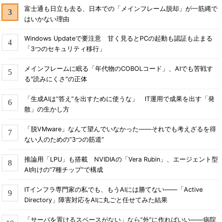
富士通も日立も去る、日本での「メインフレーム脱却」が一筋縄で
はいかない理由
Windows Updateで要注意 甘く見るとPCの起動も認証も止まる
「3つのセキュリティ移行」
メインフレームに眠る「年代物のCOBOLコード」、AIでも苦戦す
る"読みにくさ"の正体
「生成AIは“答え”を出すために使うな」 IT運用で成果を出す「発
散」の生かし方
「脱VMware」なんて望んでいなかった――それでも考えざるを得
ない人のための“3つの筋道”
推論用「LPU」も搭載 NVIDIAの「Vera Rubin」、エージェント型
AI向けの“7種チップ”で構成
ITインフラ専門家の私でも、もうAIには勝てない――「Active
Directory」障害対応をAIに丸ごと任せてみた結果
「サーバを置けるスペースがない」なら“外”に作ればいい――病院