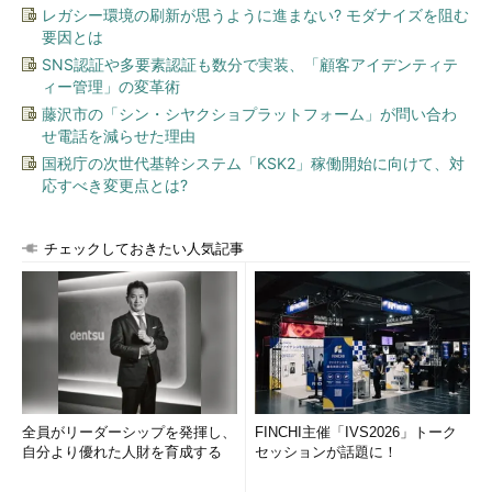
Windows 8.1 Enterprise限定の機能の1つに「
スタート画面の制
レガシー環境の刷新が思うように進まない? モダナイズを阻む
御（Start Screen Control）
要因とは
」というものがありました。
Windows 10でスタートメニューが復活し、UIや操作性が大きく
SNS認証や多要素認証も数分で実装、「顧客アイデンティテ
ィー管理」の変革術
変更されましたが、「スタート画面の制御」の機能については、
引き続きWindows 10 Enterprise（およびEducation）限定の機能
藤沢市の「シン・シヤクショプラットフォーム」が問い合わ
せ電話を減らせた理由
として利用可能です。
国税庁の次世代基幹システム「KSK2」稼働開始に向けて、対
Windows 10における「スタート画面の制御」の対象は、スタ
応すべき変更点とは?
ートメニューの横の「スタート画面」のエリアです（
画面2
）。
Windows 10で「タブレットモード」にすると、この部分が
チェックしておきたい人気記事
Windows 8.1のスタート画面と同じように表示されます。
全員がリーダーシップを発揮し、
FINCHI主催「IVS2026」トーク
自分より優れた人財を育成する
セッションが話題に！