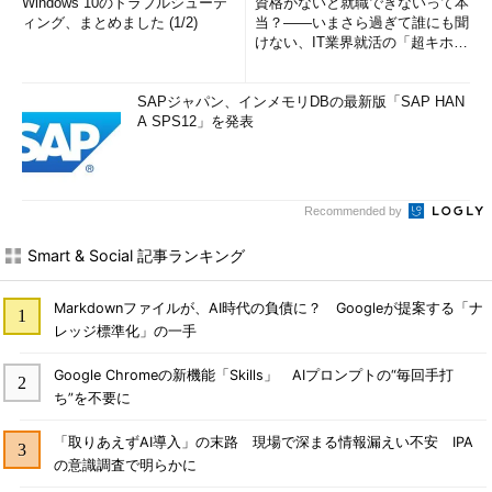
Windows 10のトラブルシューテ
資格がないと就職できないって本
ィング、まとめました (1/2)
当？――いまさら過ぎて誰にも聞
けない、IT業界就活の「超キホ
ン」 (1/3)
SAPジャパン、インメモリDBの最新版「SAP HAN
A SPS12」を発表
Recommended by
Smart & Social 記事ランキング
Markdownファイルが、AI時代の負債に？ Googleが提案する「ナ
レッジ標準化」の一手
Google Chromeの新機能「Skills」 AIプロンプトの“毎回手打
ち”を不要に
「取りあえずAI導入」の末路 現場で深まる情報漏えい不安 IPA
の意識調査で明らかに