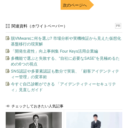
次のページへ
デモの舞台はドラッグストア。まず、アシ
スタントの女性がいくつかの商品を入れたカ
ート（買い物かご）を押して、孫氏とPepper
関連資料（ホワイトペーパー）
PR
が待つステージ上に出て来ました。Pepperが
ドラッグストアの店員、孫氏はドラッグスト
脱VMwareに何を選ぶ? 市場分析や実機検証から見えた仮想化
アに来たお客さん役です。孫氏はカートの中
基盤移行の現実解
から商品をひとつ取り出して、Pepperの顔の
「開発生産性」向上事例集 Four Keys活用企業編
前に差し出して見せます。
多機能で選ぶと失敗する、“自社に必要なSASE”を見極めるた
めの6つの視点
SNS認証や多要素認証も数分で実装、「顧客アイデンティテ
ィー管理」の変革術
今すぐ自己診断ができる 「アイデンティティーセキュリテ
ィ」見直しガイド
チェックしておきたい人気記事