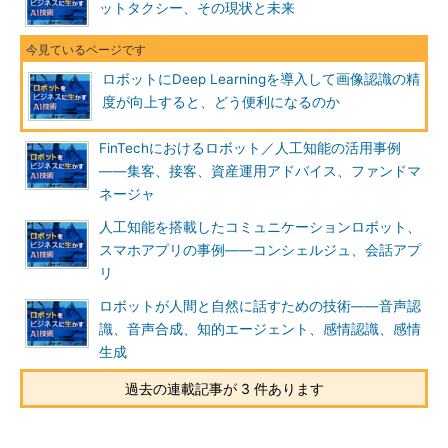
割り出す、と言います。ここでは、この技術をロボットに活用し
ットタクシー、その現状と未来
た例を紹介します。
ディープラーニングとロボット
ロボットにDeep Learningを導入して画像認識の精
度が向上すると、どう便利になるのか
ディープラーニング
は、特に画像の認識や解析で成果を上げは
じめています。そのため、ロボット分野でも開発や導入が急速に
FinTechにおけるロボット／人工知能の活用事例
進められています。
――集客、接客、資産運用アドバイス、ファンドマ
ネージャ
ディープラーニングをうまく導入することによって、画像認識
の精度が格段に向上します。また、画像を認識するための登録作
人工知能を搭載したコミュニケーションロボット、
業も簡単になります。実際にロボットに導入されていたり、もし
スマホアプリの事例――コンシェルジュ、会話アプ
くは今後導入されたりする事例を紹介します。
リ
ロボットが人間と自然に話すための技術――音声認
ソフトバンクが2015年7月に開催した「SoftBank World
識、音声合成、知的エージェント、感情認識、感情
2015」、ここでの基調講演で孫氏はPepperに開発中のディープ
生成
ラーニングを組み込んだ例として、実例デモを披露しました。そ
の時点ではまだ開発中のために演出が加味されていますが、それ
過去の連載記事が 3 件あります
でも活用事例をイメージするのには良い機会でした。
デモの内容