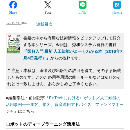
Share
Post
LINE
Hatena
連載目次
書籍の中から有用な技術情報をピックアップして紹介
する本シリーズ。今回は、秀和システム発行の書籍
『図解入門 最新 人工知能がよーくわかる本（2016年7
月4日発行）』
からの抜粋です。
ご注意：本稿は、著者及び出版社の許可を得て、そのまま転載
したものです。このため用字用語の統一ルールなどは＠ITのそ
れとは一致しません。あらかじめご了承ください。
※編集部注：前回記事「
FinTechにおけるロボット／人工知能の
活用事例――集客、接客、資産運用アドバイス、ファンドマネー
ジャ
」はこちら
ロボットのディープラーニング活用法