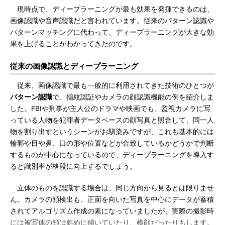
現時点で、ディープラーニングが最も効果を発揮できるのは、
画像認識や音声認識だと言われています。従来のパターン認識や
パターンマッチングに代わって、ディープラーニングが大きな効
果を上げることがわかってきたのです。
従来の画像認識とディープラーニング
従来、画像認識で最も一般的に利用されてきた技術のひとつが
パターン認識
で、指紋認証やカメラの顔認識機能の例を紹介しま
した。FBIや刑事が主人公のドラマや映画でも、監視カメラに写
っている人物を犯罪者データベースの顔写真と照合して、同一人
物を割り出すというシーンがお馴染みですが、これも基本的には
輪郭や目や鼻、口の形や位置などが合致しているかどうかで判断
するものが中心になっているので、ディープラーニングを導入す
ると識別率が格段に向上するでしょう。
立体のものを認識する場合は、同じ方向から見るとは限りませ
ん。カメラの顔検出も、正面を向いた写真を中心にデータが蓄積
されてアルゴリズム作成の素になっていましたが、実際の撮影時
には被写体の顔は斜めに傾いていたり、横顔だったりもします。