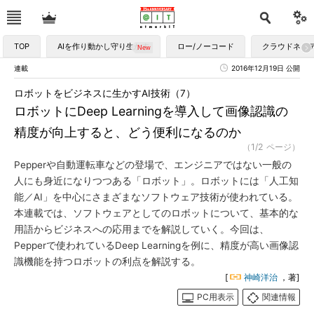
TOP
AIを作り動かし守り生かす
ロー/ノーコード
クラウドネイ
連載
2016年12月19日 公開
ロボットをビジネスに生かすAI技術（7）
ロボットにDeep Learningを導入して画像認識の
精度が向上すると、どう便利になるのか
（1/2 ページ）
Pepperや自動運転車などの登場で、エンジニアではない一般の
人にも身近になりつつある「ロボット」。ロボットには「人工知
能／AI」を中心にさまざまなソフトウェア技術が使われている。
本連載では、ソフトウェアとしてのロボットについて、基本的な
用語からビジネスへの応用までを解説していく。今回は、
Pepperで使われているDeep Learningを例に、精度が高い画像認
識機能を持つロボットの利点を解説する。
[
神崎洋治
，著]
PC用表示
関連情報