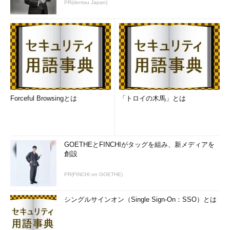
PR(dentsu Japan)
ものです。ここにまずディープラーニングの
解析能力の高さがあります。
続いて、孫氏が三つ目の商品であるハミガ
キ剤をPepperの顔の前に差し出します。
しかしPepperは「すいません♪、それは覚
えていません、教えてもらえますか？」と回
Forceful Browsingとは
「トロイの木馬」とは
答します。Pepperが記憶している商品リス
ト、いわゆるデータベースに載っていない商
品だったようです。
GOETHEとFINCHIがタッグを組み、新メディアを
そこで孫氏が「そうか、じゃあ教えよう」
創設
と言って、再度ハミガキ剤をPepperの顔の前
に差し出し、「これはね○×クリーンEXだ
PR(FINCHI on GOETHE)
よ」とパッケージから読んでPepperに教えま
す。
シングルサインオン（Single Sign-On：SSO）とは
するとPepperは「ディープラーニングぅぅ
♪」と両手を上げて叫び、「はい、覚えまし