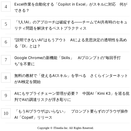
Excel作業を自動化する「Copilot in Excel」がスキルに対応 何が
できる？
「1人1AI」のアプローチは破綻する――チームでAI共有時のセキュ
リティ問題を解決するベストプラクティス
“説明できないAI”はもうアウト AIによる意思決定の透明性を高め
る「DI」とは？
Google Chromeの新機能「Skills」 AIプロンプトの“毎回手打
ち”を不要に
無料の教材で「使えるAIスキル」を学べる さくらインターネット
がAI検定を開始
AIにもサプライチェーン管理が必要？ 中国AI「Kimi K3」を巡る批
判でAIの調達リスクが浮き彫りに
「もうAIブラウザはいらない」 プロンプト要らずのブラウザ操作
AI「Copelf」リリース
Copyright © ITmedia Inc. All Rights Reserved.