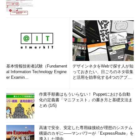
基本情報技術者試験（Fundament
デザインネタをWebで探す人が知
al Information Technology Engine
っておきたい、日ごろのネタ収集
er Examin...
と活用を効率化する4つのアプリ
(1/3)
作業手順書はもういらない！ Puppetにおける自動
化の定義書「マニフェスト」の書き方と基礎文法ま
とめ (1/5)
高速で安全、安定した専用線接続が理想のシステム
構築のカギに――マンパワーが「ExpressRoute」を
導入した理由