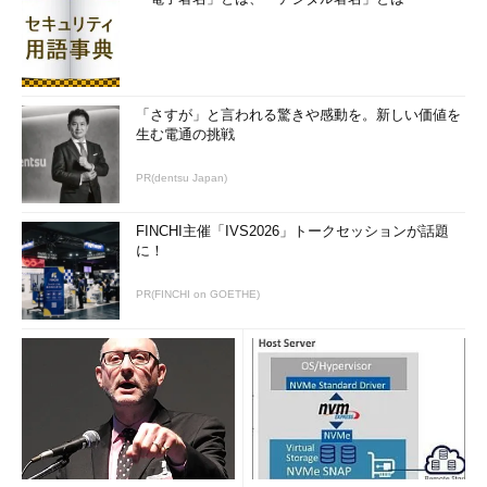
受信側は常にケーブル上の信号をモニタしており、宛先アドレ
スが自分宛になっているパケットが流れてきたら、それを取り込
んで上位プロトコルへ渡す、という動作をする。
「さすが」と言われる驚きや感動を。新しい価値を
生む電通の挑戦
このように非常にシンプルな仕組みであるが、利用率が低い間
（例えば平均パケット長が64bytesなら、おおむね3割以下）な
PR(dentsu Japan)
らば衝突の発生頻度も少なく、効率的に利用できるとされてい
る。
FINCHI主催「IVS2026」トークセッションが話題
に！
同軸ケーブル上に信号を送信できるのはただ1台だけであり、
同時に2台が送信と受信を行う、といったことはできない。送受
PR(FINCHI on GOETHE)
信したい場合は、必ず時間差で分けて利用する必要がある。この
ような通信方式を
半二重
方式という。
これに対して、現在のハブ（スイッチ）とツイストペアケーブ
ル／光ファイバーを使った通信では、スイッチとコンピュータ間
はポイント・ツー・ポイントの
全二重
通信となっている。
コリジョンドメイン