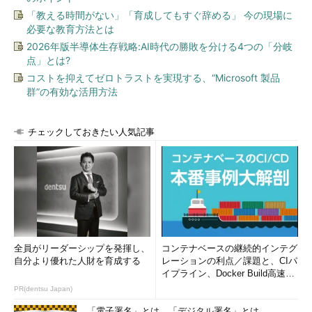
とデータの送信などを行っている。
「教える時間がない」「育成してもすぐ辞める」 今の現場に
必要な教育方法とは
これは、ケーブルが空いているかどうかを見て、空いていれば
2026年版半導体生存戦略:AI時代の勝敗を分ける4つの「分岐
送信を始めるが、途中で衝突が起こったらしばらく待ってから再
点」とは?
送信する、という方法である。詳細は次の通り。
コストを抑えてゼロトラストを実現する、“Microsoft 製品
群”の有効な活用方法
バスが使用中かどうかをまず確認する（Carrier Sense、バ
スに電気信号が流れているかどうかで判断する）
空いていれば各コンピュータがそれぞれ自由に送信を始め
チェックしておきたい人気記事
る（Multiple Access）
送信中のケーブル上の電気信号を監視しつつ、送信する。
送信中に他のコンピュータが送信を始めると電気信号が衝
突し、ケーブル上の信号が乱れる。これを検出する
送信途中で衝突を検出したら（Collision Detection）、し
ばらく待ってから再送信する（最大16回試行する）
全員がリーダーシップを発揮し、
コンテナベースの継続的インテグ
自分より優れた人財を育成する
レーションの利点／課題と、CIパ
信号の伝わる速度は有限なので（同軸ケーブルなら光速の約6
イプライン、Docker Build高速化
割）、2台のコンピュータがケーブルの空きを検出してから送信
のコツ (1/2...
PR(dentsu Japan)
を始めたとしても、途中で必ず信号が衝突することになる。その
場合はお互いにランダムな時間待ってから再送信する。
「電子署名」とは、「デジタル署名」とは