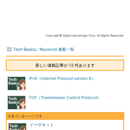
ス制御方式を使ってデータを送信する。
だが
同軸ケーブル
を用いる方式は設置や取り扱いが容易ではな
かったため、広く普及するには至らなかった。その後
ツイストペ
アケーブル
や光ファイバーケーブルと「
ハブ
」「
スイッチ
」を使
うスター型のネットワーク方式が開発され、急速に普及が進ん
Copyright© Digital Advantage Corp. All Rights Reserved.
だ。
Tech Basics／Keyword 連載一覧
イーサネットのフレーム構造
イーサネットでは、各ノードが送信するパケットの構造は次の
新しい連載記事が 12 件あります
ようになっている。
IPv6（Internet Protocol version 6）
TCP（Transmission Control Protocol）
イーサネットのフレーム構造
イーサネットでは1パケットで46～1500bytesのデータを送
イーサネット
信できる（送信するデータが46bytes未満の場合は、何らか