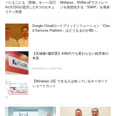
一にも二にも「防御」を――元CI
Mellanox、NVMe-oFでストレー
AのCISOが提言した6つのセキュ
ジを仮想化する「SNAP」を発表
CSMA/CD方式が有効に機能するためには、衝突の発生を確実
リティ対策
に検出する必要がある。そのために決められているのが、伝送速
度とケーブルの最大長、パケットの最小サイズの関係である。
Google Cloudのハイブリッドソリューション「Clou
10BASE5のケーブル長は最大2.5kmであり、その一端から送信し
d Services Platform」はどうなるのか聞い...
た信号が反対側まで行ってから衝突して戻ってくるまでの時間と
電子回路での遅延などを合わせると、50μ秒程度かかる（1μ秒＝
100万分の1秒）。ここから最小パケットサイズとして
64bytes（512bit）が決められた。これより小さいと、位置関係
【見城徹×藤田晋】AI時代でも変わらない経営者の
によっては衝突する前に相手に届いてしまうことになり、衝突を
本質
検出できなくなる。ケーブル上のどこかで衝突が発生した場合、
必ず全ノードにまで伝わるように、最小サイズが決められてい
PR(FINCHI on GOETHE)
る。
【Windows 10】できる人は知っているキーボード
この衝突が伝わる範囲を「
コリジョンドメイン
」という。
ショートカット