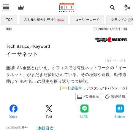
TOP
AIを作り動かし守り生かす
ロー/ノーコード
クラウドネイ
連載
2016年11月16日 公開
Tech Basics／Keyword
イーサネット
（1/2 ページ）
無線LAN全盛とはいえ、オフィスでは有線ネットワークの「イー
サネット」がまだまだ多用されている。その種類や速度、動作原
理は？ 40年以上の歴史を振り返りつつ解説。
[
打越浩幸
，デジタルアドバンテージ]
PC用表示
関連情報
Share
Post
LINE
Hatena
連載目次