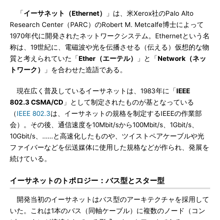
「
イーサネット（Ethernet）
」は、米Xerox社のPalo Alto
Research Center（PARC）のRobert M. Metcalfe博士によって
1970年代に開発されたネットワークシステム。Ethernetという名
称は、19世紀に、電磁波や光を伝播させる（伝える）仮想的な物
質と考えられていた「
Ether（エーテル）
」と「
Network（ネッ
トワーク）
」を合わせた造語である。
現在広く普及しているイーサネットは、1983年に「
IEEE
802.3 CSMA/CD
」として制定されたものが基となっている
（
IEEE 802.3
は、イーサネットの規格を制定するIEEEの作業部
会）。その後、通信速度を10Mbit/sから100Mbit/s、1Gbit/s、
10Gbit/s、……と高速化したものや、ツイストペアケーブルや光
ファイバーなどを伝送媒体に使用した規格などが作られ、発展を
続けている。
イーサネットのトポロジー：バス型とスター型
開発当初のイーサネットはバス型のアーキテクチャを採用して
いた。これは1本のバス（同軸ケーブル）に複数のノード（コン