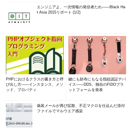
エンジニアよ、一次情報の発信者たれ――Black Ha
t Asia 2015リポート (1/2)
PHPにおけるクラスの書き方と呼
鍵にも財布にもなる指紋認証デバ
び出し方――インスタンス、メソ
イス――DDS、独自のFIDOプラ
ッド、プロパティ
ットフォームを発表
偽装メールが再び拡散、不正マクロを仕込んだ添付
ファイルでマルウエア感染