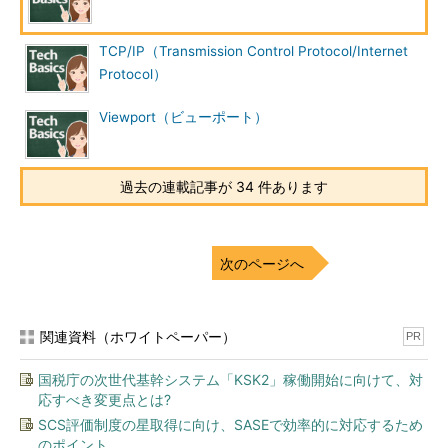
のダミーデータを埋めて送信する）。
・宛先アドレス：送信先を表す6bytesの
MACアドレス
・送信元アドレス：送信元コンピュータのMACアドレス
TCP/IP（Transmission Control Protocol/Internet
・タイプ：プロトコルのタイプ、もしくはデータ長
Protocol）
・VLANタグ：VLAN（仮想ネットワーク）のタグを表す値
・FCS：エラーチェック用の
CRC
コード
・キャリアエクステンション：ギガビットイーサネット（10
Viewport（ビューポート）
00BASE-x）において、最小フレームサイズを512bytesに拡
大するためのダミーデータ
過去の連載記事が 34 件あります
一度に送信できるデータは最小46bytes、最大1500bytesであ
る。なぜ最小サイズが1byteではなく46bytesかというと、
CSMA/CD方式における衝突検出を確実に行うためだ。
次のページへ
イーサネットのアクセス制御方式：CSMA/CD
関連資料（ホワイトペーパー）
PR
当初のイーサネットでは、1本の同軸ケーブルに多数のコンピ
ュータが接続されているが、それらを中央集権的に管理する機能
国税庁の次世代基幹システム「KSK2」稼働開始に向けて、対
は用意されていない。代わりに各コンピュータは
応すべき変更点とは?
「
CSMA/CD（Carrier Sense Multiple Access with Collision
SCS評価制度の星取得に向け、SASEで効率的に対応するため
Detection）
」というアクセス制御方式を使って、送信権の確保
のポイント