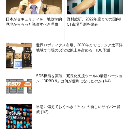
日本がセキュリティを、地政学的
野村総研、2022年度までの国内I
見地からもっと議論すべき理由
CT市場予測を発表
世界ロボティクス市場、2020年までにアジア太平洋
地域で市場の3分の2以上を占める IDC予測
SDS機能を実装 冗長化支援ツールの最新バージョ
ン「DRBD 9」は何が便利になったのか (1/4)
早急に備えておくべき「7つ」の新しいサイバー脅
威 (1/2)