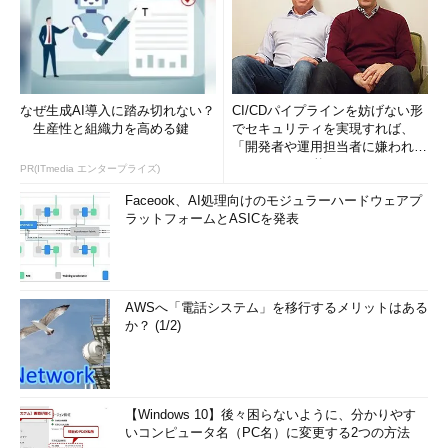
送信パケットの衝突とコリジョンドメイン
なぜ生成AI導入に踏み切れない？
CI/CDパイプラインを妨げない形
ケーブルが未使用であることを確認してから送信を開始して
生産性と組織力を高める鍵
でセキュリティを実現すれば、
も（
（1）
）、同時に送信を始めるとどこかで信号が衝突
「開発者や運用担当者に嫌われな
（
（2）
）する。送信元のノードは送信した信号を監視して
いWAF」は可能か
おり、衝突によって壊れた信号を受け取ると（
（3）
）、ラ
PR(ITmedia エンタープライズ)
ンダムな時間待ってから再送する。
Faceook、AI処理向けのモジュラーハードウェアプ
衝突の伝わる範囲をコリジョンドメインという。コリジョン
ラットフォームとASICを発表
はリピーターを越えることはできるが、ブリッジやスイッ
チ、ルータなどを越えることはできない。
コリジョンドメインは
L2スイッチ
（や
ブリッジ
）で分割でき
AWSへ「電話システム」を移行するメリットはある
る。L2スイッチはパケットをいったん受け取ってから中継するネ
か？ (1/2)
ットワーク機器であり、これを超えて衝突が伝播することはない
からだ。
【Windows 10】後々困らないように、分かりやす
2．イーサネットの高速化
いコンピュータ名（PC名）に変更する2つの方法