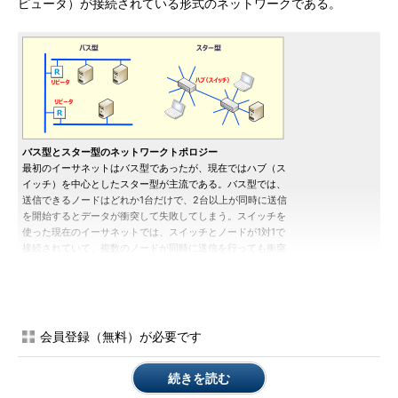
ピュータ）が接続されている形式のネットワークである。
バス型とスター型のネットワークトポロジー
最初のイーサネットはバス型であったが、現在ではハブ（ス
イッチ）を中心としたスター型が主流である。バス型では、
送信できるノードはどれか1台だけで、2台以上が同時に送信
を開始するとデータが衝突して失敗してしまう。スイッチを
使った現在のイーサネットでは、スイッチとノードが1対1で
接続されていて、複数のノードが同時に送信を行っても衝突
することはない。
当初制定された10BASE5という規格では、最長500mの同軸ケ
会員登録（無料）が必要です
ーブルを5本まで
リピーター（中継器）
で連結して、最大長
2.5kmまでのネットワークを構築することができた。ネットワー
続きを読む
クに接続されたコンピュータは、後述のCSMA/CDというアクセ