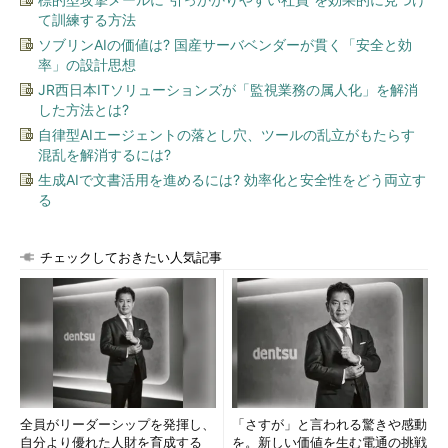
て訓練する方法
ソブリンAIの価値は? 国産サーバベンダーが貫く「安全と効
率」の設計思想
JR西日本ITソリューションズが「監視業務の属人化」を解消
した方法とは?
自律型AIエージェントの落とし穴、ツールの乱立がもたらす
混乱を解消するには?
生成AIで文書活用を進めるには? 効率化と安全性をどう両立す
る
チェックしておきたい人気記事
全員がリーダーシップを発揮し、
「さすが」と言われる驚きや感動
自分より優れた人財を育成する
を。新しい価値を生む電通の挑戦