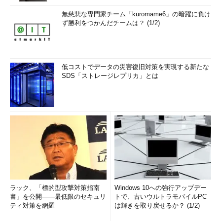
無慈悲な専門家チーム「kuromame6」の暗躍に負け
ず勝利をつかんだチームは？ (1/2)
低コストでデータの災害復旧対策を実現する新たな
SDS「ストレージレプリカ」とは
ラック、「標的型攻撃対策指南
Windows 10への強行アップデー
書」を公開――最低限のセキュリ
トで、古いウルトラモバイルPC
ティ対策を網羅
は輝きを取り戻せるか？ (1/2)