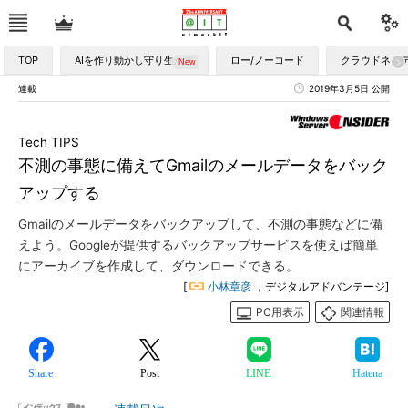
TOP
AIを作り動かし守り生かす
ロー/ノーコード
クラウドネイ
連載
2019年3月5日 公開
Tech TIPS
不測の事態に備えてGmailのメールデータをバック
アップする
Gmailのメールデータをバックアップして、不測の事態などに備
えよう。Googleが提供するバックアップサービスを使えば簡単
にアーカイブを作成して、ダウンロードできる。
[
小林章彦
，デジタルアドバンテージ]
PC用表示
関連情報
Share
Post
LINE
Hatena