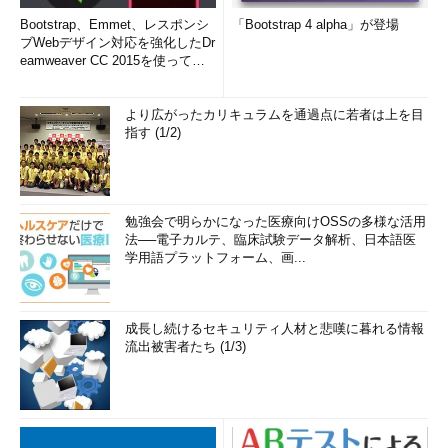
Bootstrap、Emmet、レスポンシ
「Bootstrap 4 alpha」が登場
ブWebデザイン対応を強化したDr
eamweaver CC 2015を使って
み...
より広がったカリキュラムを通過点に若者は上を目
指す (1/2)
勉強会で明らかになった医療向けOSSの多様な活用
法──電子カルテ、臨床試験データ解析、日本語医
学用語プラットフォーム、画...
成長し続けるセキュリティ人材と悲嘆に暮れる情報
流出被害者たち (1/3)