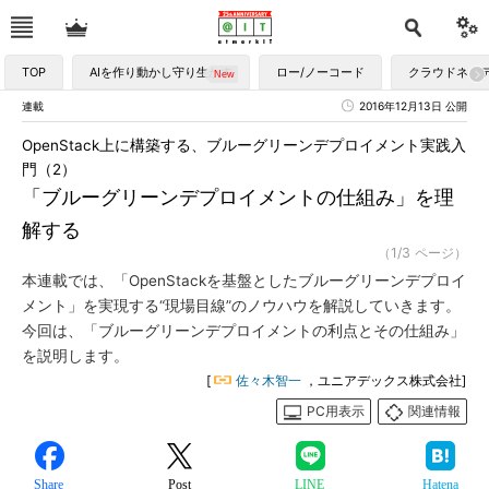
TOP
AIを作り動かし守り生かす
ロー/ノーコード
クラウドネイ
連載
2016年12月13日 公開
OpenStack上に構築する、ブルーグリーンデプロイメント実践入
門（2）
「ブルーグリーンデプロイメントの仕組み」を理
解する
（1/3 ページ）
本連載では、「OpenStackを基盤としたブルーグリーンデプロイ
メント」を実現する“現場目線”のノウハウを解説していきます。
今回は、「ブルーグリーンデプロイメントの利点とその仕組み」
を説明します。
[
佐々木智一
，ユニアデックス株式会社]
PC用表示
関連情報
Share
Post
LINE
Hatena