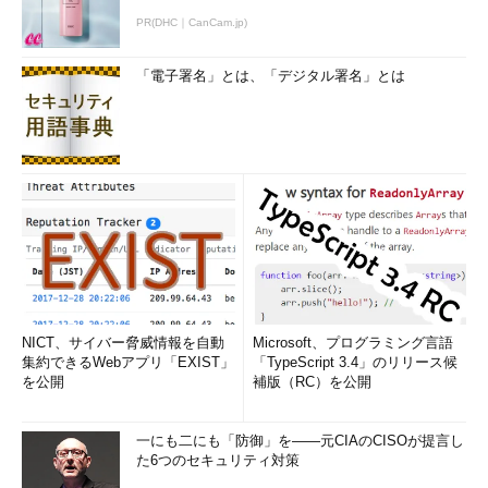
PR(DHC｜CanCam.jp)
「電子署名」とは、「デジタル署名」とは
NICT、サイバー脅威情報を自動
Microsoft、プログラミング言語
集約できるWebアプリ「EXIST」
「TypeScript 3.4」のリリース候
を公開
補版（RC）を公開
一にも二にも「防御」を――元CIAのCISOが提言し
た6つのセキュリティ対策