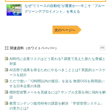
なぜ“リリースの自動化”が重要か──今こそ「ブルー
グリーンデプロイメント」を考える
次のページへ
関連資料（ホワイトペーパー）
PR
AI時代に企業リスクはどう変わる? 調査で見えた新たな脅威と
対策
AI活用で成果を得るためにやるべきこととは? 実践的ユースケ
ースを紹介
ただで使い「12時間以内の復旧」を迫る 無償OSSを商用扱い
する日本企業の末路
標的型攻撃メールを見破るには? サンプル文面を例に傾向を解
説
教育コンテンツ販売特有の課題を解決 「学習管理システム」
の実力とは?