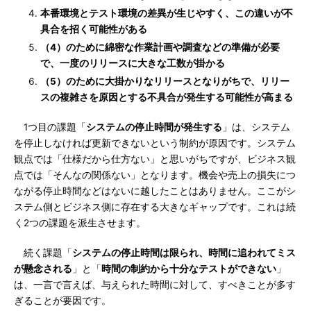
本番環境とテスト環境の差異が生じやすく、この違いが不
具合を招く可能性がある
（4）のために綿密な作業計画や調査などの準備が必要
で、一度のリリースに大きな工数が掛かる
（5）のために大掛かりなリリースとなりがちで、リリー
スの複雑さを原因とする不具合が発生する可能性が高まる
1つ目の課題「
システムの停止時間が発生する
」は、システム
を停止しなければ更新できないという制約が原因です。システム
観点では「仕様だから仕方ない」と思いがちですが、ビジネス観
点では「そんなの関係ない」となります。機会や売上の損失につ
ながる停止時間などはないに越したことはありません。ここがシ
ステム側とビジネス側に存在する大きなギャップです。これは続
く2つの課題を派生させます。
続く課題「
システムの停止時間は限られ、時間に追われてミス
が懸念される
」と「
時間の制約から十分なテストができない
」
は、一言で言えば、与えられた時間に対して、すべきことが多す
ぎることが要因です。