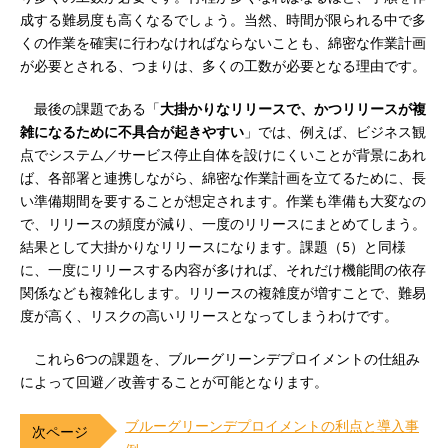
成する難易度も高くなるでしょう。当然、時間が限られる中で多
くの作業を確実に行わなければならないことも、綿密な作業計画
が必要とされる、つまりは、多くの工数が必要となる理由です。
最後の課題である「
大掛かりなリリースで、かつリリースが複
雑になるために不具合が起きやすい
」では、例えば、ビジネス観
点でシステム／サービス停止自体を設けにくいことが背景にあれ
ば、各部署と連携しながら、綿密な作業計画を立てるために、長
い準備期間を要することが想定されます。作業も準備も大変なの
で、リリースの頻度が減り、一度のリリースにまとめてしまう。
結果として大掛かりなリリースになります。課題（5）と同様
に、一度にリリースする内容が多ければ、それだけ機能間の依存
関係なども複雑化します。リリースの複雑度が増すことで、難易
度が高く、リスクの高いリリースとなってしまうわけです。
これら6つの課題を、ブルーグリーンデプロイメントの仕組み
によって回避／改善することが可能となります。
ブルーグリーンデプロイメントの利点と導入事