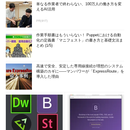
単なる作業者で終わらない、100万人の働き方を変
えるAI活用
PR(＠IT)
作業手順書はもういらない！ Puppetにおける自動
化の定義書「マニフェスト」の書き方と基礎文法ま
とめ (1/5)
高速で安全、安定した専用線接続が理想のシステム
構築のカギに――マンパワーが「ExpressRoute」を
導入した理由