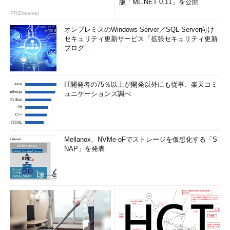
版「ML.NET 0.11」を公開
PR(Dreame)
オンプレミスのWindows Server／SQL Server向け
セキュリティ更新サービス「拡張セキュリティ更新
プログ...
IT開発者の75％以上が開発以外にも従事、楽天コミ
ュニケーションズ調べ
Mellanox、NVMe-oFでストレージを仮想化する「S
NAP」を発表