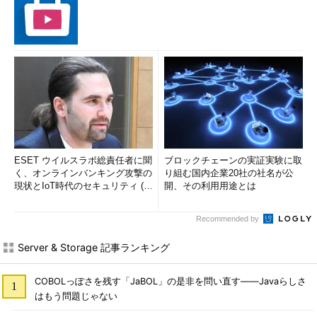
ESET ウイルスラボ総責任者に聞
ブロックチェーンの実証実験に取
く、オンラインバンキング攻撃の
り組む国内企業20社の社名が公
現状とIoT時代のセキュリティ (1/
開、その利用用途とは
2)
Recommended by
Server & Storage 記事ランキング
COBOLっぽさを残す「JaBOL」の是非を問い直す――Javaらしさ
はもう問題じゃない