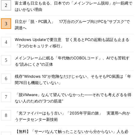
富士通も日立も去る、日本での「メインフレーム脱却」が一筋縄で
はいかない理由
日立が「脱・PC購入」 17万台のグループ向けPCを“サブスク”で
調達へ
Windows Updateで要注意 甘く見るとPCの起動も認証も止まる
「3つのセキュリティ移行」
メインフレームに眠る「年代物のCOBOLコード」、AIでも苦戦す
る"読みにくさ"の正体
残存“Windows 10”が危険なだけじゃない、そもそもPC保護は「年
間76日も機能していない」
「脱VMware」なんて望んでいなかった――それでも考えざるを得
ない人のための“3つの筋道”
「光ファイバーはもう古い」「2035年宇宙の旅」 実運用へ向か
うデータセンター新技術
【無料】「サーバなんて触ったことないから分からない」人も必