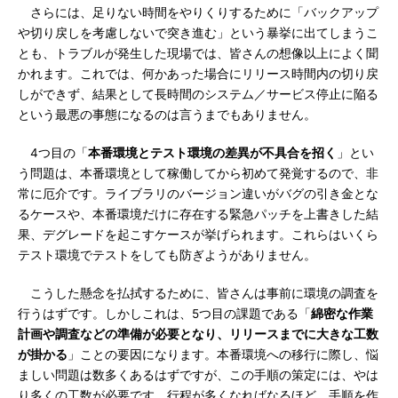
さらには、足りない時間をやりくりするために「バックアップ
や切り戻しを考慮しないで突き進む」という暴挙に出てしまうこ
とも、トラブルが発生した現場では、皆さんの想像以上によく聞
かれます。これでは、何かあった場合にリリース時間内の切り戻
しができず、結果として長時間のシステム／サービス停止に陥る
という最悪の事態になるのは言うまでもありません。
4つ目の「
本番環境とテスト環境の差異が不具合を招く
」とい
う問題は、本番環境として稼働してから初めて発覚するので、非
常に厄介です。ライブラリのバージョン違いがバグの引き金とな
るケースや、本番環境だけに存在する緊急パッチを上書きした結
果、デグレードを起こすケースが挙げられます。これらはいくら
テスト環境でテストをしても防ぎようがありません。
こうした懸念を払拭するために、皆さんは事前に環境の調査を
行うはずです。しかしこれは、5つ目の課題である「
綿密な作業
計画や調査などの準備が必要となり、リリースまでに大きな工数
が掛かる
」ことの要因になります。本番環境への移行に際し、悩
ましい問題は数多くあるはずですが、この手順の策定には、やは
り多くの工数が必要です。行程が多くなればなるほど、手順を作