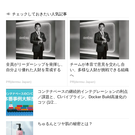
チェックしておきたい人気記事
全員がリーダーシップを発揮し、
チームが本音で意見を交わし合
自分より優れた人財を育成する
い、多様な人財が挑戦できる組織
へ
PR(dentsu Japan)
PR(dentsu Japan)
コンテナベースの継続的インテグレーションの利点
／課題と、CIパイプライン、Docker Build高速化の
コツ (1/2...
ちゅるんとツヤ肌の秘密とは？