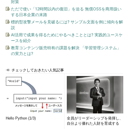
対策
SPF レコードについて
（Google G Suite管理者ヘルプ）
ただで使い「12時間以内の復旧」を迫る 無償OSSを商用扱い
DKIM について
（Google G Suite管理者ヘルプ）
する日本企業の末路
DMARC について
（Google G Suite管理者ヘルプ）
標的型攻撃メールを見破るには? サンプル文面を例に傾向を解
説
「
Tech TIPS
」
AI活用で成果を得るためにやるべきこととは? 実践的ユースケ
ースを紹介
教育コンテンツ販売特有の課題を解決 「学習管理システム」
の実力とは?
チェックしておきたい人気記事
Hello Python (1/3)
全員がリーダーシップを発揮し、
自分より優れた人財を育成する