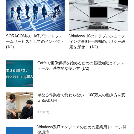
SORACOMの、IoTプラットフォ
Windows 10のトラブルシューテ
ームサービスとしてのインパクト
ィング事例──未知のポリシー設
(1/2)
定を探せ！ (1/2)
Caffeで画像解析を始めるための基礎知識とインス
トール、基本的な使い方 (1/2)
単なる作業者で終わらない、100万人の働き方を変
えるAI活用
PR(＠IT)
Windows系ITエンジニアのための産業用ドローン開
発環境