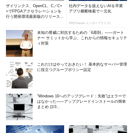
ザイリンクス、OpenCL、C／C+
社内データを扱えないAIを卒業
+でFPGAアクセラレーションを
アプリ横断検索で一元化
行う開発環境最新版のリリースを
発表
PR(ITmedia エンタープライズ)
未知の脅威に対抗するための「6原則」――ガート
ナー サミットから学ぶ、これからの情報セキュリテ
ィ対策
これだけはやっておきたい！ 基本的なサーバー管理
に役立つグループポリシー設定
“Windows 10へのアップグレード：失敗”はエラーで
はなかった――アップグレードインストールの簡単
まとめ (1/3...