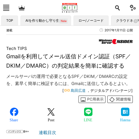
TOP
AIを作り動かし守り生かす
ロー/ノーコード
クラウドネイ
連載
2017年1月11日 公開
Tech TIPS
Gmailを利用してメール送信ドメイン認証（SPF／
DKIM／DMARC）の判定結果を簡単に確認する
メールサーバの運用で必要となるSPF／DKIM／DMARCの設定
を、素早く簡単に検証するには、Gmailに送信してみるとよい。
[
島田広道
，デジタルアドバンテージ]
PC用表示
関連情報
Share
Post
LINE
Hatena
連載目次