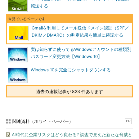
アドレス。「詳細」リンクをクリックすると、SPFに関する
転送する
説明ページが表示される（DKIMやDMARCも同様）。
（5）
DKIMの判定結果。カッコ内は、検出された送信元
ドメイン名。DKIMの設定が不足していると、この項目は省
略される。
Gmailを利用してメール送信ドメイン認証（SPF／
（6）
DMARCの判定結果。DMARCの設定が不足している
と、この項目は省略される。
DKIM／DMARC）の判定結果を簡単に確認する
（7）
受信した「素」のメールテキストが表示される。メ
ールヘッダも細かく調べられる。
実は知らずに使ってるWindowsアカウントの種類別
パスワード変更方法【Windows 10】
あくまでもGmailでの（Googleによる）判定結果
Windows 10を完全にシャットダウンする
注意すべきは、Gmail以外のサービスやメールサーバに送信し
たとき、上記のGmailとは判定結果が異なる可能性もある、とい
過去の連載記事が 823 件あります
うことだ。
それでも参考にはなる。まずはユーザー数の多いGmail相手に
上記の方法で確認し、狙い通りの判定結果が得られるようになっ
たら、他の送信先も調べてみると効率よく検証できるだろう。
関連資料（ホワイトペーパー）
PR
AI時代に企業リスクはどう変わる? 調査で見えた新たな脅威と
■関連リンク