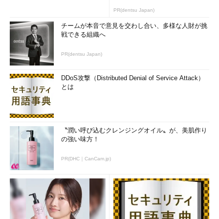
PR(dentsu Japan)
チームが本音で意見を交わし合い、多様な人財が挑
戦できる組織へ
PR(dentsu Japan)
DDoS攻撃（Distributed Denial of Service Attack）
とは
〝潤い呼び込むクレンジングオイル〟が、美肌作り
の強い味方！
PR(DHC｜CanCam.jp)