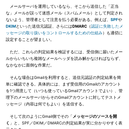
メールサーバを運用しているなら、そこから送信した「正当
な」メールが誤って迷惑メール（スパムメール）として判定され
ないよう、管理者として注意を払う必要がある。例えば、
SPF
や
DKIM
といった送信元認証、さらには
DMARC
（
認証に失敗したメ
ッセージの取り扱いをコントロールするための仕組み
）も適切に
設定することが望ましい。
ただ、これらの判定結果を検証するには、受信側に届いたメー
ルからいちいち複雑なメールヘッダを読み解かなければならず、
なかなかに面倒な作業だ。
そんな場合はGmailを利用すると、送信元認証の判定結果を簡
単に確認できる。具体的には、まず受信用のGmailのアカウント
を1つ用意して（いつも使っているGmailアカウントでよい）、管
理下のメールサーバからそのGmailアカウントに対してテストメ
ッセージ（内容は何でもよい）を送信する。
そして次のようにGmail側でその「
メッセージのソースを開
く
」と、SPF／DKIM／DMARCの判定結果が実に分かりやすく表