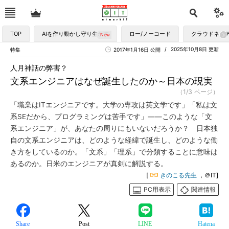
TOP
AIを作り動かし守り生かす
ロー/ノーコード
クラウドネイ
2025年10月8日 更新
特集
2017年1月16日 公開
人月神話の弊害？
文系エンジニアはなぜ誕生したのか～日本の現実
（1/3 ページ）
「職業はITエンジニアです。大学の専攻は英文学です」「私は文
系SEだから、プログラミングは苦手です」――このような「文
系エンジニア」が、あなたの周りにもいないだろうか？ 日本独
自の文系エンジニアは、どのような経緯で誕生し、どのような働
き方をしているのか。「文系」「理系」で分類することに意味は
あるのか。日米のエンジニアが真剣に解説する。
[
きのこる先生
，＠IT]
PC用表示
関連情報
Share
Post
LINE
Hatena