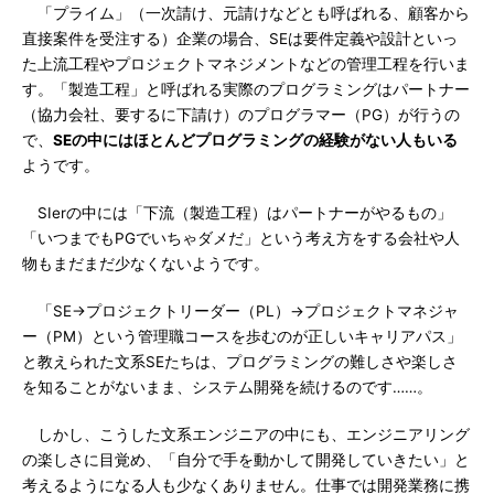
「プライム」（一次請け、元請けなどとも呼ばれる、顧客から
直接案件を受注する）企業の場合、SEは要件定義や設計といっ
た上流工程やプロジェクトマネジメントなどの管理工程を行いま
す。「製造工程」と呼ばれる実際のプログラミングはパートナー
（協力会社、要するに下請け）のプログラマー（PG）が行うの
で、
SEの中にはほとんどプログラミングの経験がない人もいる
ようです。
SIerの中には「下流（製造工程）はパートナーがやるもの」
「いつまでもPGでいちゃダメだ」という考え方をする会社や人
物もまだまだ少なくないようです。
「SE→プロジェクトリーダー（PL）→プロジェクトマネジャ
ー（PM）という管理職コースを歩むのが正しいキャリアパス」
と教えられた文系SEたちは、プログラミングの難しさや楽しさ
を知ることがないまま、システム開発を続けるのです……。
しかし、こうした文系エンジニアの中にも、エンジニアリング
の楽しさに目覚め、「自分で手を動かして開発していきたい」と
考えるようになる人も少なくありません。仕事では開発業務に携