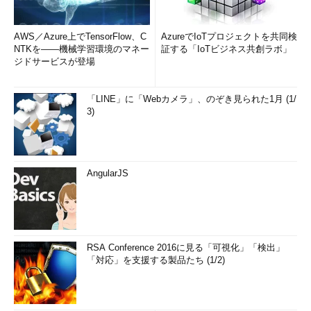
AWS／Azure上でTensorFlow、C
AzureでIoTプロジェクトを共同検
NTKを――機械学習環境のマネー
証する「IoTビジネス共創ラボ」
ジドサービスが登場
「LINE」に「Webカメラ」、のぞき見られた1月 (1/
3)
AngularJS
RSA Conference 2016に見る「可視化」「検出」
「対応」を支援する製品たち (1/2)