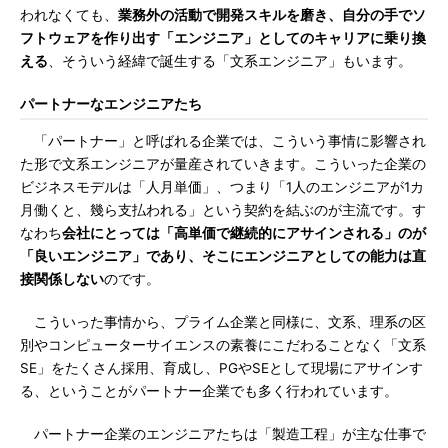
われなくても、
業務外の活動で開発スキルを磨き、自分の手でソ
フトウェアを作り出す「エンジニア」としてのキャリアに乗り換
える
、そういう経緯で誕生する「文系エンジニア」もいます。
パートナーなエンジニアたち
「パートナー」と呼ばれる企業では、こういう事情に影響され
た形で文系エンジニアが量産されていきます。こういった企業の
ビジネスモデルは「人月単価」、つまり「1人のエンジニアが1カ
月働くと、幾ら支払われる」という契約を結ぶのが主流です。す
なわち
会社にとっては「高単価で継続的にアサインされる」のが
「良いエンジニア」であり、そこにエンジニアとしての能力は直
接関係しない
のです。
こういった事情から、プライム企業と同様に、文系、理系の区
別やコンピューターサイエンスの素養にこだわることなく「文系
SE」をたくさん採用、育成し、PGやSEとして現場にアサインす
る、ということがパートナー企業でも多く行われています。
パートナー企業のエンジニアたちは「製造工程」が主な仕事で