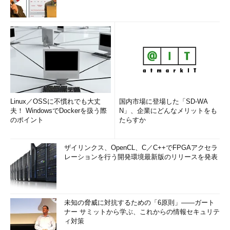
Linux／OSSに不慣れでも大丈
国内市場に登場した「SD-WA
夫！ WindowsでDockerを扱う際
N」、企業にどんなメリットをも
のポイント
たらすか
ザイリンクス、OpenCL、C／C++でFPGAアクセラ
レーションを行う開発環境最新版のリリースを発表
未知の脅威に対抗するための「6原則」――ガート
ナー サミットから学ぶ、これからの情報セキュリテ
ィ対策