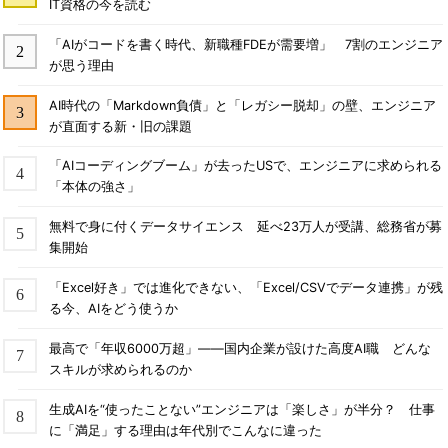
IT資格の今を読む
「AIがコードを書く時代、新職種FDEが需要増」 7割のエンジニア
が思う理由
AI時代の「Markdown負債」と「レガシー脱却」の壁、エンジニア
が直面する新・旧の課題
「AIコーディングブーム」が去ったUSで、エンジニアに求められる
「本体の強さ」
無料で身に付くデータサイエンス 延べ23万人が受講、総務省が募
集開始
「Excel好き」では進化できない、「Excel/CSVでデータ連携」が残
る今、AIをどう使うか
最高で「年収6000万超」――国内企業が設けた高度AI職 どんな
スキルが求められるのか
生成AIを“使ったことない”エンジニアは「楽しさ」が半分？ 仕事
に「満足」する理由は年代別でこんなに違った