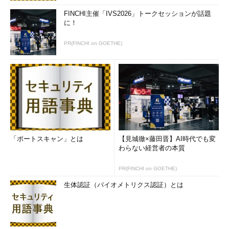
FINCHI主催「IVS2026」トークセッションが話題
に！
PR(FINCHI on GOETHE)
「ポートスキャン」とは
【見城徹×藤田晋】AI時代でも変
わらない経営者の本質
PR(FINCHI on GOETHE)
生体認証（バイオメトリクス認証）とは