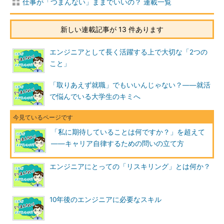
仕事が「つまんない」ままでいいの？ 連載一覧
しよう」のように、ポジティブに捉えていました。
新しい連載記事が 13 件あります
ボクは、こうした「自律を促すキャリア支援」を前向きに捉え
ています。なぜなら、いままで企業が行ってきた人材、キャリア
エンジニアとして長く活躍する上で大切な「2つの
教育は、年齢や役職による階層別教育が一般的です。若手従業員
こと」
には手厚いものの、中堅、ベテランになるとマネジメントや組織
づくりに関するものばかりで、キャリアに対しては「個人任せ」
「取りあえず就職」でもいいんじゃない？――就活
だったからです。
で悩んでいる大学生のキミへ
また、これまで特に大企業で行われてきたのは、キャリア支援
とうたいながら、「多めに退職金を支払って早期退職させる」、
「私に期待していることは何ですか？」を超えて
転職支援といいながら「転職できない名ばかり支援」など、その
――キャリア自律するための問いの立て方
実態は「体のいい人員整理」であるケースも多くありました。
本当の意味で、長く生き、働くためには、いままでとは違った
エンジニアにとっての「リスキリング」とは何か？
キャリア形成が必要です。中堅世代から、いや、何なら若いとき
から将来のキャリアについて考え、準備をし、長く活躍できるよ
10年後のエンジニアに必要なスキル
うにするプログラムは、とても良い取り組みだと思っています。
キャリアの自律のために、最初にやるべきこと