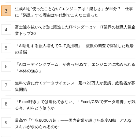
生成AIを“使ったことない”エンジニアは「楽しさ」が半分？ 仕事
に「満足」する理由は年代別でこんなに違った
富士通を抜いて2位に躍進したITベンダーは？ IT業界の就職人気企
業トップ20
「AI活用する新人増えてOJT負担増」 複数の調査で露呈した現場
の苦悩
「AIコーディングブーム」が去ったUSで、エンジニアに求められる
「本体の強さ」
無料で身に付くデータサイエンス 延べ23万人が受講、総務省が募
集開始
「Excel好き」では進化できない、「Excel/CSVでデータ連携」が残
る今、AIをどう使うか
最高で「年収6000万超」――国内企業が設けた高度AI職 どんな
スキルが求められるのか