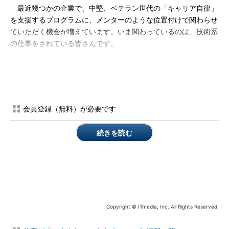
最近幾つかの企業で、中堅、ベテラン世代の「キャリア自律」
を支援するプログラムに、メンターのような位置付けで関わらせ
ていただく機会が増えています。いま関わっているのは、技術系
の仕事をされている皆さんです。
ここでいうキャリア自律とは、「いままでキャリア形成は会社
が支援していたけれども、これからは自分で考え、築いていって
くださいね」という取り組みです。
会員登録（無料）が必要です
一見すると「え？ ひょっとしてオレ（ワタシ）は、会社にと
って不要ってこと？」のように、ネガティブに聞こえるかもしれ
続きを読む
ませんが、実際は「ビジネスパーソンとしていかに自律する
か？」という取り組みです。会社としても、依存的な人が集まっ
ている集団よりも、自ら考え、行動できる自律的な人が集まって
いる集団の方が、圧倒的に強いですよね。
実際、これまでにご縁があった皆さんは、「いままで会社で培
ってきた経験を社外にも生かせればいいな」「できれば、副業や
Copyright © ITmedia, Inc. All Rights Reserved.
兼業につながればいいな」「将来のために、いまのうちから準備
をしておこう」「改めて自分の強みやできることは何かを棚卸し