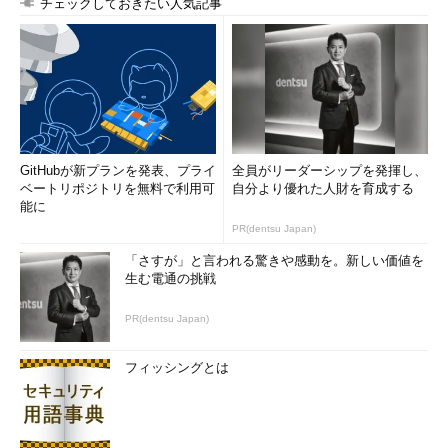
チェックしておきたい人気記事
GitHubが新プランを発表、プライ
全員がリーダーシップを発揮し、
ベートリポジトリを無料で利用可
自分より優れた人財を育成する
能に
PR(dentsu Japan)
「さすが」と言われる驚きや感動を。新しい価値を
生む電通の挑戦
PR(dentsu Japan)
フィッシングとは