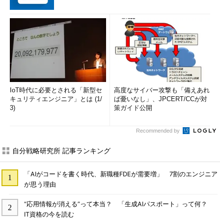
IoT時代に必要とされる「新型セ
高度なサイバー攻撃も「備えあれ
キュリティエンジニア」とは (1/
ば憂いなし」、JPCERT/CCが対
3)
策ガイド公開
Recommended by
自分戦略研究所 記事ランキング
「AIがコードを書く時代、新職種FDEが需要増」 7割のエンジニア
が思う理由
“応用情報が消える”って本当？ 「生成AIパスポート」って何？
IT資格の今を読む