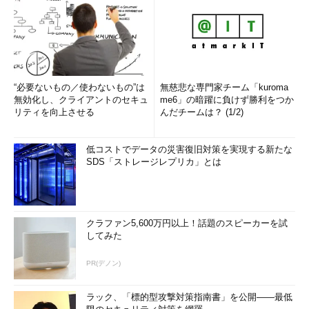
“必要ないもの／使わないもの”は
無慈悲な専門家チーム「kuroma
無効化し、クライアントのセキュ
me6」の暗躍に負けず勝利をつか
リティを向上させる
んだチームは？ (1/2)
低コストでデータの災害復旧対策を実現する新たな
SDS「ストレージレプリカ」とは
クラファン5,600万円以上！話題のスピーカーを試
してみた
PR(デノン)
ラック、「標的型攻撃対策指南書」を公開――最低