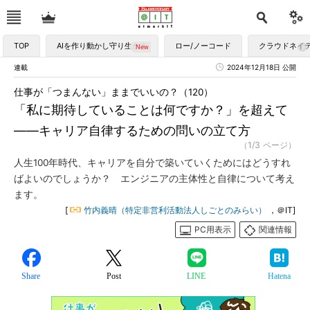
TOP
AIを作り動かし守り生かす
ロー/ノーコード
クラウドネイ
連載
2024年12月18日 公開
仕事が「つまんない」ままでいいの？（120）
「私に期待していることは何ですか？」を超えて
――キャリア自律するための問いの立て方
（1/3 ページ）
人生100年時代、キャリアを自分で築いていくためにはどうすれ
ばよいのでしょうか？ エンジニアの主体性と自律について考え
ます。
[
竹内義晴（特定非営利活動法人しごとのみらい）
，＠IT]
PC用表示
関連情報
Share
Post
LINE
Hatena