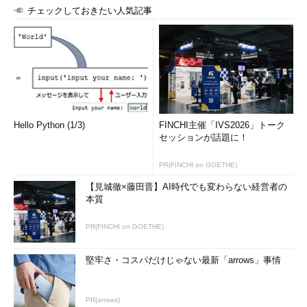
チェックしておきたい人気記事
Hello Python (1/3)
FINCHI主催「IVS2026」トーク
セッションが話題に！
PR(FINCHI on GOETHE)
【見城徹×藤田晋】AI時代でも変わらない経営者の
本質
PR(FINCHI on GOETHE)
堅牢さ・コスパだけじゃない最新「arrows」事情
PR(arrows)