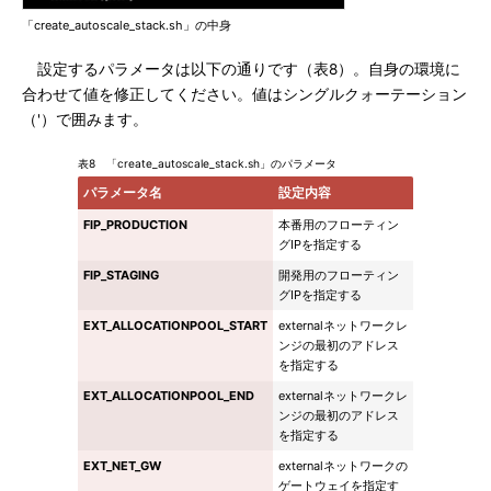
「create_autoscale_stack.sh」の中身
設定するパラメータは以下の通りです（表8）。自身の環境に
合わせて値を修正してください。値はシングルクォーテーション
（'）で囲みます。
表8 「create_autoscale_stack.sh」のパラメータ
パラメータ名
設定内容
FIP_PRODUCTION
本番用のフローティン
グIPを指定する
FIP_STAGING
開発用のフローティン
グIPを指定する
EXT_ALLOCATIONPOOL_START
externalネットワークレ
ンジの最初のアドレス
を指定する
EXT_ALLOCATIONPOOL_END
externalネットワークレ
ンジの最初のアドレス
を指定する
EXT_NET_GW
externalネットワークの
ゲートウェイを指定す