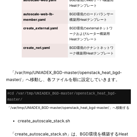
autoscale-web.yaml
BGD環境のWebサーバ構築用
Heatテンプレート
autoscale-web-lb-
BGD環境のロードバランサー
member.yaml
構築用Heatテンプレート
create_external.yaml
BGD環境のexternalネットワ
ークおよびルーター構築用
Heatテンプレート
create_net.yaml
BGD環境のテナントネットワ
ーク構築用Heatテンプレート
「/var/tmp/UNIADEX_BGD-master/openstack_heat_bgd-
master/」へ移動し、各ファイルを順に設定していきます。
#cd /var/tmp/UNIADEX_BGD-master/openstack_heat_bgd-
master/
「/var/tmp/UNIADEX_BGD-master/openstack_heat_bgd-master/」へ移動する
create_autoscale_stack.sh
「create_autoscale_stack.sh」は、BGD環境を構築するHeat