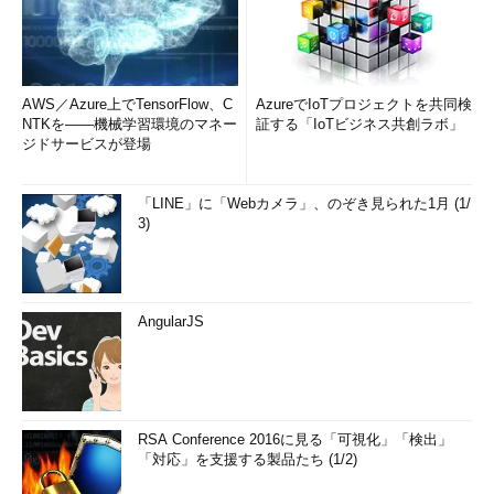
AWS／Azure上でTensorFlow、C
AzureでIoTプロジェクトを共同検
NTKを――機械学習環境のマネー
証する「IoTビジネス共創ラボ」
ジドサービスが登場
「LINE」に「Webカメラ」、のぞき見られた1月 (1/
3)
AngularJS
RSA Conference 2016に見る「可視化」「検出」
「対応」を支援する製品たち (1/2)