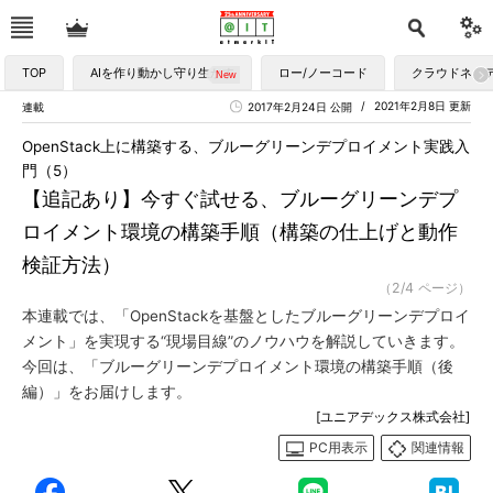
TOP
AIを作り動かし守り生かす
ロー/ノーコード
クラウドネイ
2021年2月8日 更新
連載
2017年2月24日 公開
OpenStack上に構築する、ブルーグリーンデプロイメント実践入
門（5）
【追記あり】今すぐ試せる、ブルーグリーンデプ
ロイメント環境の構築手順（構築の仕上げと動作
検証方法）
（2/4 ページ）
本連載では、「OpenStackを基盤としたブルーグリーンデプロイ
メント」を実現する“現場目線”のノウハウを解説していきます。
今回は、「ブルーグリーンデプロイメント環境の構築手順（後
編）」をお届けします。
[ユニアデックス株式会社]
PC用表示
関連情報