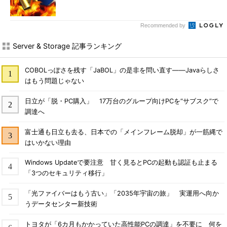
Recommended by
Server & Storage 記事ランキング
COBOLっぽさを残す「JaBOL」の是非を問い直す――Javaらしさ
はもう問題じゃない
日立が「脱・PC購入」 17万台のグループ向けPCを“サブスク”で
調達へ
富士通も日立も去る、日本での「メインフレーム脱却」が一筋縄で
はいかない理由
Windows Updateで要注意 甘く見るとPCの起動も認証も止まる
「3つのセキュリティ移行」
「光ファイバーはもう古い」「2035年宇宙の旅」 実運用へ向か
うデータセンター新技術
トヨタが「6カ月もかかっていた高性能PCの調達」を不要に 何を