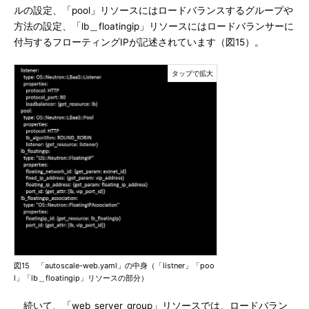
ルの設定、「pool」リソースにはロードバランスするグループや
方法の設定、「lb＿floatingip」リソースにはロードバランサーに
付与するフローティングIPが記述されています（図15）。
図15 「autoscale-web.yaml」の中身（「listner」「poo
l」「lb＿floatingip」リソースの部分）
続いて、「web_server_group」リソースでは、ロードバラン