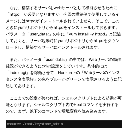
なお、構築するサーバをwebサーバとして機能させるために
「httpd」が必要となりますが、今回の構築例で使用しているイ
メージにはhttpdがインストールされていません。そこで、この
ときにyumリポジトリからhttpdをインストールしておきます。
パラメータ「user_data:」の中に「yum install –y httpd」と記述
しておくと、サーバ起動時にyumリポジトリからhttpdをダウン
ロードし、構築するサーバにインストールされます。
また、パラメータ「user_data:」の中では、Webサーバの動作
確認ができるようにcgiの設定をしています。具体的には、
「index.cgi」を稼働させて、Horizon上の「Webサーバのインス
タンス名表示枠」の色をブルーかグリーンで表示させるように記
述してあります。
ここまでの設定が終われば、シェルスクリプトによる起動が可
能となります。シェルスクリプト内でHeatコマンドを実行する
ので、まず、以下のコマンドで環境変数を読み込みます。
#source /root/keystone_admin