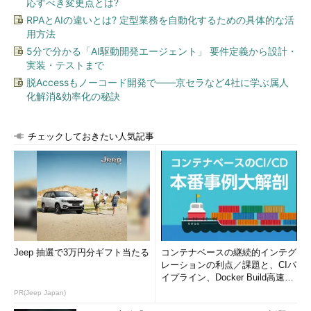
応すべき変更点とは?
RPAとAIの違いとは? 定型業務を自動化するための具体的な活
用方法
5分で分かる「AI駆動開発エージェント」 要件定義から設計・
実装・テストまで
脱Accessもノーコード開発で――京セラなど4社に学ぶ属人
化解消&効率化の秘訣
チェックしておきたい人気記事
Jeep 抽選で3万円分ギフト当たる
コンテナベースの継続的インテグ
レーションの利点／課題と、CIパ
イプライン、Docker Build高速化
のコツ (1/2...
PR(Jeep Japan)