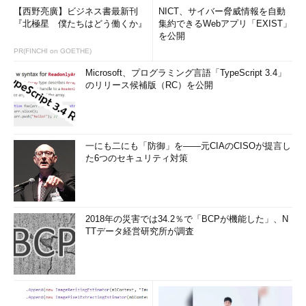
【西野亮廣】ビジネス書最新刊
NICT、サイバー脅威情報を自動
『北極星 僕たちはどう働くか』
集約できるWebアプリ「EXIST」
を公開
PR(FINCHI on GOETHE)
Microsoft、プログラミング言語「TypeScript 3.4」
のリリース候補版（RC）を公開
一にも二にも「防御」を――元CIAのCISOが提言し
た6つのセキュリティ対策
2018年の災害では34.2％で「BCPが機能した」、N
TTデータ経営研究所が調査