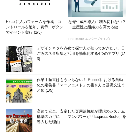
Excelに入力フォームを作成、コ
なぜ生成AI導入に踏み切れない？
ントロールを追加、表示、ボタン
生産性と組織力を高める鍵
でイベント実行 (1/3)
PR(ITmedia エンタープライズ)
デザインネタをWebで探す人が知っておきたい、日
ごろのネタ収集と活用を効率化する4つのアプリ (1/
3)
作業手順書はもういらない！ Puppetにおける自動
化の定義書「マニフェスト」の書き方と基礎文法ま
とめ (1/5)
高速で安全、安定した専用線接続が理想のシステム
構築のカギに――マンパワーが「ExpressRoute」を
導入した理由