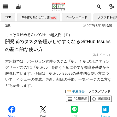
TOP
AIを作り動かし守り生かす
ロー/ノーコード
クラウドネイ
連載
2017年3月29日 公開
こっそり始めるGit／GitHub超入門（11）
開発者のタスク管理がしやすくなるGitHub Issues
の基本的な使い方
（3/4 ページ）
本連載では、バージョン管理システム「Git」とGitのホスティン
グサービスの1つ「GitHub」を使うために必要な知識を基礎から
解説しています。今回は、GitHub Issuesの基本的な使い方につ
いて、イシューの作成、更新、削除の手順、一覧ページの見方な
どを紹介します。
[
平屋真吾
，クラスメソッド]
PC用表示
関連情報
Share
Post
LINE
Hatena