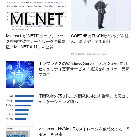
Microsoftが.NET用オープンソー
GOETHEとFINCHIがタッグを組
ス機械学習フレームワークの最新
み、新メディアを創設
版「ML.NET 0.11」を公開
PR(FINCHI on GOETHE)
オンプレミスのWindows Server／SQL Server向け
セキュリティ更新サービス「拡張セキュリティ更新
プログ...
IT開発者の75％以上が開発以外にも従事、楽天コミ
ュニケーションズ調べ
Mellanox、NVMe-oFでストレージを仮想化する「S
NAP」を発表