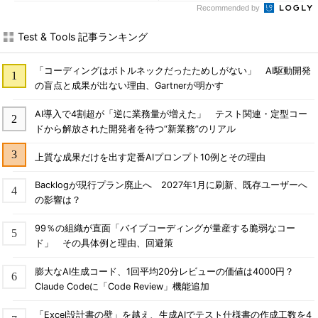
Recommended by
Test & Tools 記事ランキング
「コーディングはボトルネックだったためしがない」 AI駆動開発
の盲点と成果が出ない理由、Gartnerが明かす
AI導入で4割超が「逆に業務量が増えた」 テスト関連・定型コー
ドから解放された開発者を待つ“新業務”のリアル
上質な成果だけを出す定番AIプロンプト10例とその理由
Backlogが現行プラン廃止へ 2027年1月に刷新、既存ユーザーへ
の影響は？
99％の組織が直面「バイブコーディングが量産する脆弱なコー
ド」 その具体例と理由、回避策
膨大なAI生成コード、1回平均20分レビューの価値は4000円？
Claude Codeに「Code Review」機能追加
「Excel設計書の壁」を越え、生成AIでテスト仕様書の作成工数を4