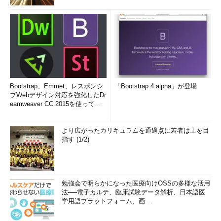
Bootstrap、Emmet、レスポンシ
「Bootstrap 4 alpha」が登場
ブWebデザイン対応を強化したDr
eamweaver CC 2015を使って
み...
より広がったカリキュラムを通過点に若者は上を目
指す (1/2)
勉強会で明らかになった医療向けOSSの多様な活用
法──電子カルテ、臨床試験データ解析、日本語医
学用語プラットフォーム、画...