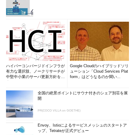
ハイパーコンバージドインフラが
Google Cloudのハイブリッドソリ
有力な選択肢、ノークリサーチが
ューション「Cloud Services Plat
中堅中小業のサーバ更新方針を調
form」はどうなるのか聞い...
査
全国の絶景ポイントにサウナ付きのシェア別荘を展
開
PR(COCO VILLA on GOETHE)
Envoy、Istioによるサービスメッシュのスタートア
ップ、Tetrateが正式デビュー