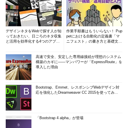
デザインネタをWebで探す人が知
作業手順書はもういらない！ Pup
っておきたい、日ごろのネタ収集
petにおける自動化の定義書「マ
と活用を効率化する4つのアプリ
ニフェスト」の書き方と基礎文法
(1/3)
まとめ (1/5)
高速で安全、安定した専用線接続が理想のシステム
構築のカギに――マンパワーが「ExpressRoute」を
導入した理由
Bootstrap、Emmet、レスポンシブWebデザイン対
応を強化したDreamweaver CC 2015を使ってみ...
「Bootstrap 4 alpha」が登場