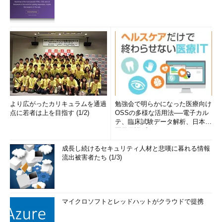
より広がったカリキュラムを通過
勉強会で明らかになった医療向け
点に若者は上を目指す (1/2)
OSSの多様な活用法──電子カル
テ、臨床試験データ解析、日本語
医学用語プラットフォーム、画...
成長し続けるセキュリティ人材と悲嘆に暮れる情報
流出被害者たち (1/3)
マイクロソフトとレッドハットがクラウドで提携