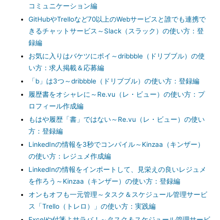
コミュニケーション編
GitHubやTrelloなど70以上のWebサービスと誰でも連携で
きるチャットサービス～Slack（スラック）の使い方：登
録編
お気に入りはバケツにポイ～dribbble（ドリブブル）の使
い方：求人掲載＆応募編
「b」は3つ～dribbble（ドリブブル）の使い方：登録編
履歴書をオシャレに～Re.vu（レ・ビュー）の使い方：プ
ロフィール作成編
もはや履歴「書」ではない～Re.vu（レ・ビュー）の使い
方：登録編
LinkedInの情報を3秒でコンパイル～Kinzaa（キンザー）
の使い方：レジュメ作成編
LinkedInの情報をインポートして、見栄えの良いレジュメ
を作ろう～Kinzaa（キンザー）の使い方：登録編
オンもオフも一元管理～タスク＆スケジュール管理サービ
ス「Trello（トレロ）」の使い方：実践編
Excelや付箋よサラバ！～タスク＆スケジュール管理サービ