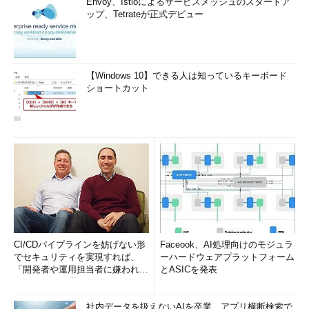
Envoy、Istioによるサービスメッシュのスタートア
ップ、Tetrateが正式デビュー
【Windows 10】できる人は知っているキーボード
ショートカット
CI/CDパイプラインを妨げない形
Faceook、AI処理向けのモジュラ
でセキュリティを実現すれば、
ーハードウェアプラットフォーム
「開発者や運用担当者に嫌われな
とASICを発表
いWAF」は可能か
社内データを扱えないAIを卒業 アプリ横断検索で