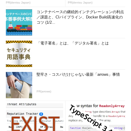
PR(dentsu Japan)
PR(dentsu Japan)
コンテナベースの継続的インテグレーションの利点
／課題と、CIパイプライン、Docker Build高速化の
コツ (1/2...
「電子署名」とは、「デジタル署名」とは
堅牢さ・コスパだけじゃない最新「arrows」事情
PR(arrows)