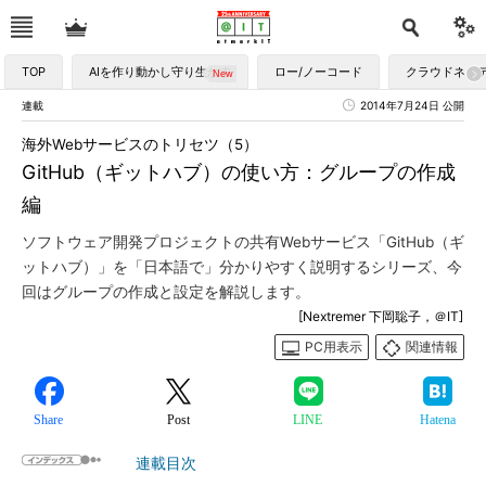
TOP
AIを作り動かし守り生かす
ロー/ノーコード
クラウドネイ
連載
2014年7月24日 公開
海外Webサービスのトリセツ（5）
GitHub（ギットハブ）の使い方：グループの作成
編
ソフトウェア開発プロジェクトの共有Webサービス「GitHub（ギ
ットハブ）」を「日本語で」分かりやすく説明するシリーズ、今
回はグループの作成と設定を解説します。
[Nextremer 下岡聡子，＠IT]
PC用表示
関連情報
Share
Post
LINE
Hatena
連載目次