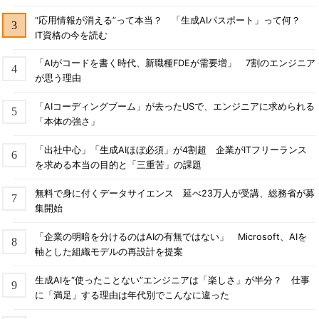
“応用情報が消える”って本当？ 「生成AIパスポート」って何？
IT資格の今を読む
「AIがコードを書く時代、新職種FDEが需要増」 7割のエンジニア
が思う理由
「AIコーディングブーム」が去ったUSで、エンジニアに求められる
「本体の強さ」
「出社中心」「生成AIほぼ必須」が4割超 企業がITフリーランス
を求める本当の目的と「三重苦」の課題
無料で身に付くデータサイエンス 延べ23万人が受講、総務省が募
集開始
「企業の明暗を分けるのはAIの有無ではない」 Microsoft、AIを
軸とした組織モデルの再設計を提案
生成AIを“使ったことない”エンジニアは「楽しさ」が半分？ 仕事
に「満足」する理由は年代別でこんなに違った