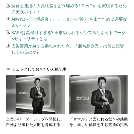
開発と運用の人員格差をどう埋める? DevOpsを実現するため
の実践ポイント
AI時代の「市場調査」、データから“答え”を出すために必要な
3ステップ
SASEは高機能すぎる? 今求められるシンプルなネットワーク
&セキュリティとは
広告運用がAIで自動化された今、「勝ち組企業」は何に投資
しているのか?
チェックしておきたい人気記事
全員がリーダーシップを発揮し、
「さすが」と言われる驚きや感動
自分より優れた人財を育成する
を。新しい価値を生む電通の挑戦