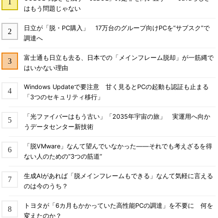
はもう問題じゃない
日立が「脱・PC購入」 17万台のグループ向けPCを“サブスク”で
調達へ
富士通も日立も去る、日本での「メインフレーム脱却」が一筋縄で
はいかない理由
Windows Updateで要注意 甘く見るとPCの起動も認証も止まる
「3つのセキュリティ移行」
「光ファイバーはもう古い」「2035年宇宙の旅」 実運用へ向か
うデータセンター新技術
「脱VMware」なんて望んでいなかった――それでも考えざるを得
ない人のための“3つの筋道”
生成AIがあれば「脱メインフレームもできる」なんて気軽に言える
のは今のうち？
トヨタが「6カ月もかかっていた高性能PCの調達」を不要に 何を
変えたのか？