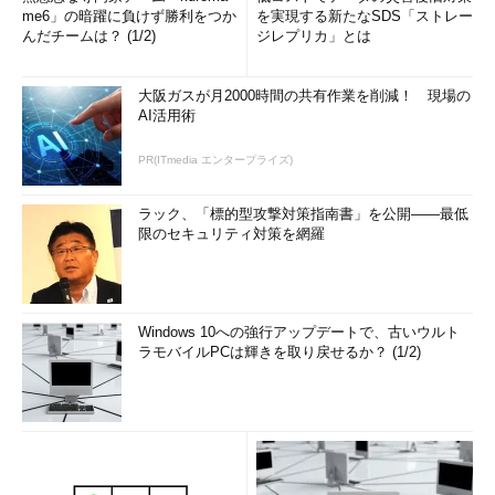
me6」の暗躍に負けず勝利をつか
を実現する新たなSDS「ストレー
んだチームは？ (1/2)
ジレプリカ」とは
大阪ガスが月2000時間の共有作業を削減！ 現場の
AI活用術
PR(ITmedia エンタープライズ)
ラック、「標的型攻撃対策指南書」を公開――最低
限のセキュリティ対策を網羅
Windows 10への強行アップデートで、古いウルト
ラモバイルPCは輝きを取り戻せるか？ (1/2)