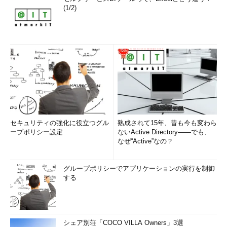
(1/2)
セキュリティの強化に役立つグル
熟成されて15年、昔も今も変わら
ープポリシー設定
ないActive Directory――でも、
なぜ“Active”なの？
グループポリシーでアプリケーションの実行を制御
する
シェア別荘「COCO VILLA Owners」3選