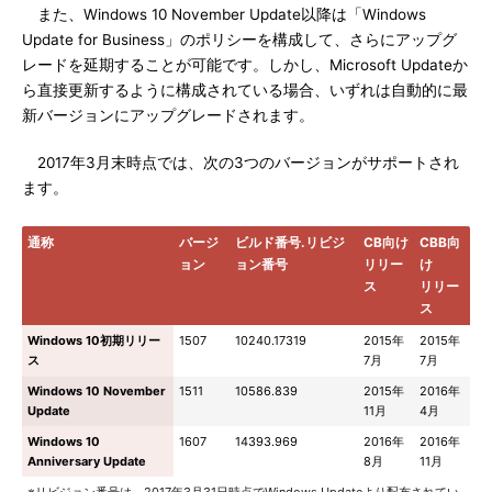
また、Windows 10 November Update以降は「Windows
Update for Business」のポリシーを構成して、さらにアップグ
レードを延期することが可能です。しかし、Microsoft Updateか
ら直接更新するように構成されている場合、いずれは自動的に最
新バージョンにアップグレードされます。
2017年3月末時点では、次の3つのバージョンがサポートされ
ます。
通称
バージ
ビルド番号.リビジ
CB向け
CBB向
ョン
ョン番号
リリー
け
ス
リリー
ス
Windows 10初期リリー
1507
10240.17319
2015年
2015年
ス
7月
7月
Windows 10 November
1511
10586.839
2015年
2016年
Update
11月
4月
Windows 10
1607
14393.969
2016年
2016年
Anniversary Update
8月
11月