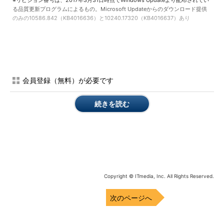
※リビジョン番号は、2017年3月31日時点でWindows Updateより配布されてい
る品質更新プログラムによるもの。Microsoft Updateからのダウンロード提供
のみの10586.842（KB4016636）と10240.17320（KB4016637）あり
［参考］
Windows 10 release information
［英語］
（Windows IT Center）
［参考］
Windows 10 and Windows Server 2016 Update
history
［英語］（Windows Help）
会員登録（無料）が必要です
間もなく「
Windows 10 Creators Update
（バージョン
続きを読む
1703）」がCBに対してリリースされます。
Windows 10 Creators Update coming April 11, Surface
expands to more markets
［英語］（Windows
Experience Blog）
Windows 10の「Creators Update」は4月11日配信スター
Copyright © ITmedia, Inc. All Rights Reserved.
ト
（ITmedia NEWS）
次のページへ
一方、Windows 10初期リリース（バージョン1507）のサポー
トが「2017年5月」までに終了する予定です。Windows 10初期リ
リース（バージョン1507）のサポートは当初「2017年3月」に終