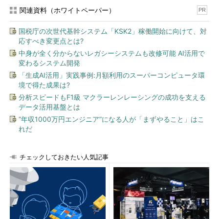
関連資料（ホワイトペーパー）
了する予定でしたが、2017年2月初めに5月まで延長されること
PR
が発表されました。
国税庁の次世代基幹システム「KSK2」稼働開始に向けて、対
応すべき変更点とは?
Windows 10 v1607 media now available
［英語］
中身が全く分からないレガシーシステムも改修可能 AI活用で
（Microsoft TechNet、Windows for IT Pros）
変わるシステム開発
Windows 10 Anniversary Update（バージョン1607）のCBB向
「生成AI活用」実践事例:月額利用のスーパーコンピュータ環
境で得た成果は?
けリリースから既に数カ月が経過しているため、2017年3月時点
分析スピードもF1級 マクラーレンレーシングの成功を支える
でWindows 10初期リリース（バージョン1507）やWindows 10
データ活用基盤とは
November Update（バージョン1511）を新規インストールまた
“年収1000万円エンジニア”になる人が「まずやること」はこ
はアップグレードインストールすると、初回（または早い段階）
れだ
のWindows UpdateでWindows 10 Anniversary Update（バージ
ョン1607）が検出され、アップグレードが始まってしまうでしょ
う（
画面1
）。
チェックしておきたい人気記事