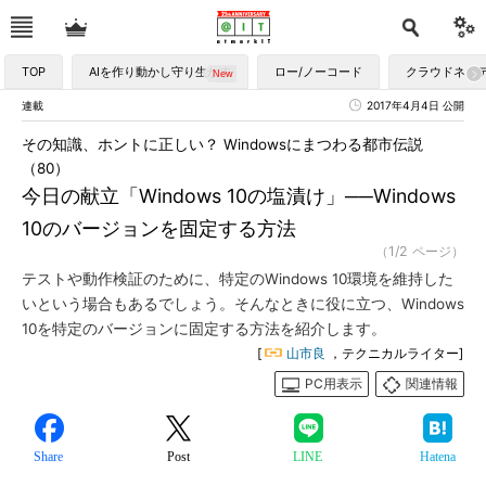
TOP
AIを作り動かし守り生かす
ロー/ノーコード
クラウドネイ
連載
2017年4月4日 公開
その知識、ホントに正しい？ Windowsにまつわる都市伝説
（80）
今日の献立「Windows 10の塩漬け」──Windows
10のバージョンを固定する方法
（1/2 ページ）
テストや動作検証のために、特定のWindows 10環境を維持した
いという場合もあるでしょう。そんなときに役に立つ、Windows
10を特定のバージョンに固定する方法を紹介します。
[
山市良
，テクニカルライター]
PC用表示
関連情報
Share
Post
LINE
Hatena