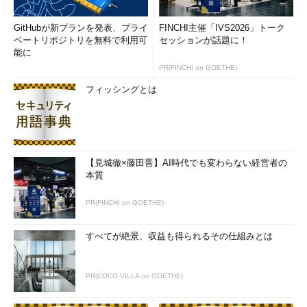
GitHubが新プランを発表、プライ
FINCHI主催「IVS2026」トーク
ベートリポジトリを無料で利用可
セッションが話題に！
画面1
2017年3月に新規インストールしたWindows 10初期
能に
リリースの初回のWindows Update。Anniversary Update
PR(FINCHI on GOETHE)
（バージョン1607）の機能更新プログラムがインストール対
象として検出された
フィッシングとは
Windows 10 HomeはCBのみで提供されます。Windows 10
Pro、Enterprise、Educationは、既定はCBですが、CBBに変更可
能です。この他、ボリュームライセンスを通じて、新機能が追加
提供されない固定化バージョンである「Long Term Services
【見城徹×藤田晋】AI時代でも変わらない経営者の
本質
Branch（LTSB）」があります。こちらは、これまで年に1回のペ
ースで「Windows 10 Enterprise 2015 LTSB（ビルド10240
PR(FINCHI on GOETHE)
版）」と「Windows 10 Enterprise 2016 LTSB（ビルド1607
版）」がリリースされており、最低10年の長期にわたって品質更
すべてが絶景、収益も得られるその仕組みとは
新プログラムのサポートが提供されます（2015 LTSBは2025年10
月14日まで、2016 LTSBは2026年10月13日まで）。
PR(COCO VILLA on GOETHE)
テスト、検証のためにWindows 10のバージョ
ンを固定したい