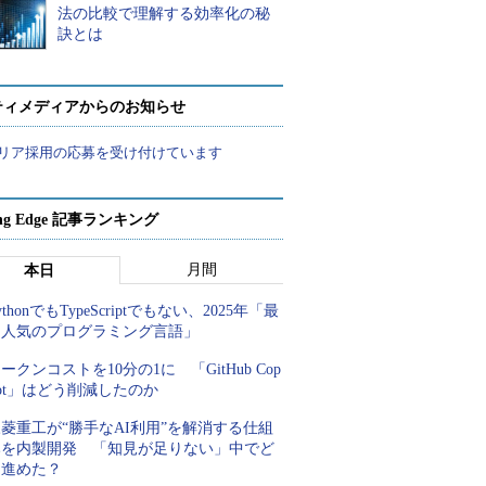
法の比較で理解する効率化の秘
訣とは
ティメディアからのお知らせ
リア採用の応募を受け付けています
ing Edge 記事ランキング
月間
本日
ythonでもTypeScriptでもない、2025年「最
も人気のプログラミング言語」
ークンコストを10分の1に 「GitHub Cop
lot」はどう削減したのか
菱重工が“勝手なAI利用”を解消する仕組
みを内製開発 「知見が足りない」中でど
う進めた？