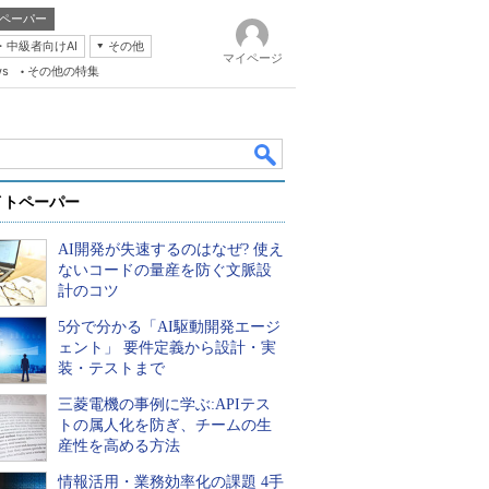
ペーパー
・中級者向けAI
その他
マイページ
ws
その他の特集
イトペーパー
AI開発が失速するのはなぜ? 使え
ないコードの量産を防ぐ文脈設
計のコツ
5分で分かる「AI駆動開発エージ
k
ェント」 要件定義から設計・実
装・テストまで
三菱電機の事例に学ぶ:APIテス
トの属人化を防ぎ、チームの生
産性を高める方法
情報活用・業務効率化の課題 4手