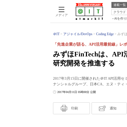
連載一覧
クラウド
メディア
AIを作
＠IT
アジャイル/DevOps
Coding Edge
みずほ
「先進企業が語る、API活用最前線」レ
みずほFinTechは、A
研究開発を推進する
2017年3月15日に開催された＠IT API
ナンシャルグループ、日本CA、エヌ・ティ
2017年04月11日 05時00分 公開
印刷
通知