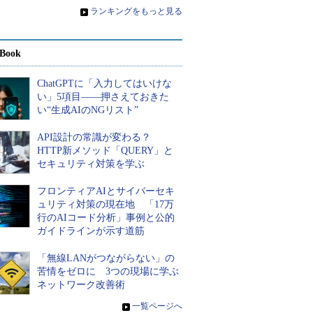
»
ランキングをもっと見る
Book
ChatGPTに「入力してはいけな
い」5項目――押さえておきた
い“生成AIのNGリスト”
API設計の常識が変わる？
HTTP新メソッド「QUERY」と
セキュリティ対策を学ぶ
フロンティアAIとサイバーセキ
ュリティ対策の現在地 「17万
行のAIコード分析」事例と公的
ガイドラインが示す道筋
「無線LANがつながらない」の
苦情をゼロに 3つの現場に学ぶ
ネットワーク改善術
»
一覧ページへ