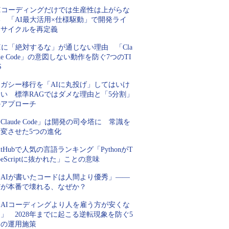
AIコーディングだけでは生産性は上がらな
い 「AI最大活用×仕様駆動」で開発ライ
フサイクルを再定義
Iに「絶対するな」が通じない理由 「Cla
de Code」の意図しない動作を防ぐ7つのTI
S
レガシー移行を「AIに丸投げ」してはいけ
ない 標準RAGではダメな理由と「5分割」
のアプローチ
Claude Code」は開発の司令塔に 常識を
一変させた5つの進化
itHubで人気の言語ランキング「PythonがT
peScriptに抜かれた」ことの意味
「AIが書いたコードは人間より優秀」――
だが本番で壊れる、なぜか？
「AIコーディングより人を雇う方が安くな
」 2028年までに起こる逆転現象を防ぐ5
つの運用施策