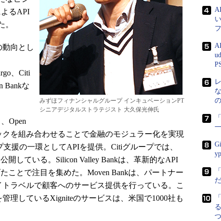
よるAPI
た。
A
の動向とし
u
P
go、Citi
n Bankな
みずほフィナンシャルグループ インキュベーションPT
シニアデジタルストラテジスト 大久保光伸氏
「
、Open
ロックを組み合わせることで金融のモジュラー化を実現
G
アップ支援の一環としてAPIを提供。Citiグループでは、
y
情報を公開している。Silicon Valley Bankは、革新的なAPI
げたことで注目を集めた。Moven Bankは、パートナー
ワイトラベルで顧客へのサービス提供を行っている。こ
理しているXigniteのサービスは、米国で1000社も
る