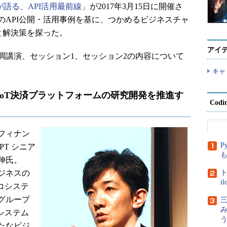
業が語る、API活用最前線」
が2017年3月15日に開催さ
のAPI公開・活用事例を基に、つかめるビジネスチャ
と解決策を探った。
アイ
講演、セッション1、セッション2の内容について
キャ
用でIoT決済プラットフォームの研究開発を推進す
Cod
フィナン
P
T シニア
伸氏。
ジネスの
ト
i
エコシステ
グループ
三
コシステム
たなビジ