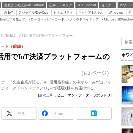
連載まとめ読み＠IT eBook
記事ランキング
＠IT Special
セミナー
ホワイト
AI IoT
アジャイル/DevOps
セキュリティ
キャリア&スキル
Windows
初
り動かし守り生かす
ローコード/ノーコード
クラウドネイティブ
Microsoft&Windo
Server & Storage
HTML5 + UX
FinTechは、API活用でIoT決済プラットフォー...
Smart & Social
ポート（前編）
Coding Edge
PI活用でIoT決済プラットフォームの
ホワ
Java Agile
Database Expert
（1/2 ページ）
Linux ＆ OSS
活用セミナー「先進企業が語る、API活用最前線」の中から、みずほフィ
・ティ・アドバンステクノロジの講演模様をお届けする。
Master of IP Networ
[
唐沢正和
，
ヒューマン・データ・ラボラトリ
]
Security & Trust
Test & Tools
見る
Share
Insider.NET
ブログ