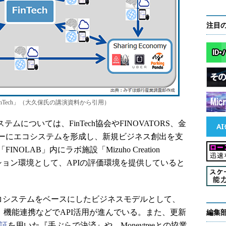
注目
Tech」（大久保氏の講演資料から引用）
テムについては、FinTech協会やFINOVATORS、金
ーにエコシステムを形成し、新規ビジネス創出を支
LAB」内にラボ施設「Mizuho Creation
ーション環境として、APIの評価環境を提供していると
コシステムをベースにしたビジネスモデルとして、
携、機能連携などでAPI活用が進んでいる。また、更新
編集
認証
を用いた『手ぶらで決済』や、Moneytreeとの協業