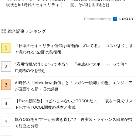
現状とIoT時代のセキュリティ (1/
開、その利用用途とは
2)
Recommended by
総合記事ランキング
「日本のセキュリティ信仰は構造的にズレてる」 コスパよく、す
ぐ救われる“左側”の防衛術
“応用情報が消える”って本当？ 「生成AIパスポート」って何？
IT資格の今を読む
AI時代の「Markdown負債」と「レガシー脱却」の壁、エンジニア
が直面する新・旧の課題
【Excel新関数】コピペじゃないよTOCOLだよ！ 表を一発でリス
ト化するTOCOL関数の基本と実践
既存OSSをAIで“一から書き直し”？ 再実装・ライセンス回避が招
く対立と分断