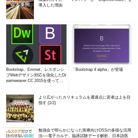
導入した理由
Bootstrap、Emmet、レスポンシ
「Bootstrap 4 alpha」が登場
ブWebデザイン対応を強化したDr
eamweaver CC 2015を使って
み...
より広がったカリキュラムを通過点に若者は上を目
指す (1/2)
勉強会で明らかになった医療向けOSSの多様な活用
法──電子カルテ、臨床試験データ解析、日本語医