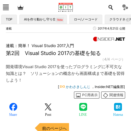
TOP
AIを作り動かし守り生かす
ロー/ノーコード
クラウドネイ
連載
2017年4月21日 公開
連載：簡単！ Visual Studio 2017入門
第2回 Visual Studio 2017の基礎を知る
（4/4 ページ）
開発環境Visual Studio 2017を使ったプログラミングに不可欠な
知識とは？ ソリューションの概念から画面構成まで基礎を習得
しよう！
[
かわさきしんじ
，Insider.NET編集部]
PC用表示
関連情報
Share
Post
LINE
Hatena
前のページへ