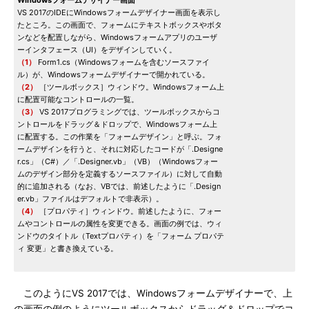
Windowsフォームデザイナー画面
VS 2017のIDEにWindowsフォームデザイナー画面を表示し
たところ。この画面で、フォームにテキストボックスやボタ
ンなどを配置しながら、Windowsフォームアプリのユーザ
ーインタフェース（UI）をデザインしていく。
（1）
Form1.cs（Windowsフォームを含むソースファイ
ル）が、Windowsフォームデザイナーで開かれている。
（2）
［ツールボックス］ウィンドウ。Windowsフォーム上
に配置可能なコントロールの一覧。
（3）
VS 2017プログラミングでは、ツールボックスからコ
ントロールをドラッグ＆ドロップで、Windowsフォーム上
に配置する。この作業を「フォームデザイン」と呼ぶ。フォ
ームデザインを行うと、それに対応したコードが「.Designe
r.cs」（C#）／「.Designer.vb」（VB）（Windowsフォー
ムのデザイン部分を定義するソースファイル）に対して自動
的に追加される（なお、VBでは、前述したように「.Design
er.vb」ファイルはデフォルトで非表示）。
（4）
［プロパティ］ウィンドウ。前述したように、フォー
ムやコントロールの属性を変更できる。画面の例では、ウィ
ンドウのタイトル（Textプロパティ）を「フォーム プロパテ
ィ 変更」と書き換えている。
このようにVS 2017では、Windowsフォームデザイナーで、上