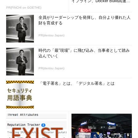
イプライン、Docker Build高速化
のコツ (1/2...
PR(FINCHI on GOETHE)
全員がリーダーシップを発揮し、自分より優れた人
財を育成する
PR(dentsu Japan)
時代の「最"現場"」に飛び込み、当事者として踏み
込んでいく
PR(dentsu Japan)
「電子署名」とは、「デジタル署名」とは