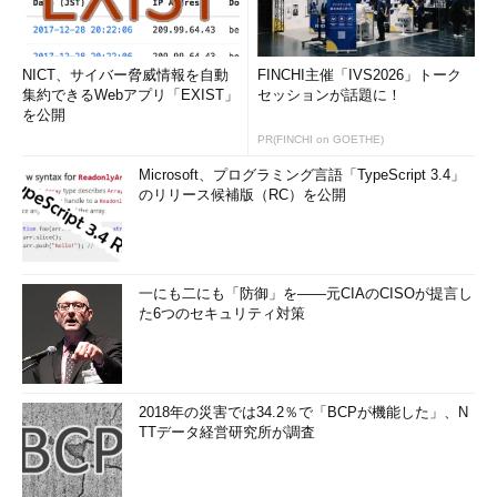
NICT、サイバー脅威情報を自動
FINCHI主催「IVS2026」トーク
集約できるWebアプリ「EXIST」
セッションが話題に！
を公開
PR(FINCHI on GOETHE)
Microsoft、プログラミング言語「TypeScript 3.4」
のリリース候補版（RC）を公開
一にも二にも「防御」を――元CIAのCISOが提言し
た6つのセキュリティ対策
2018年の災害では34.2％で「BCPが機能した」、N
TTデータ経営研究所が調査