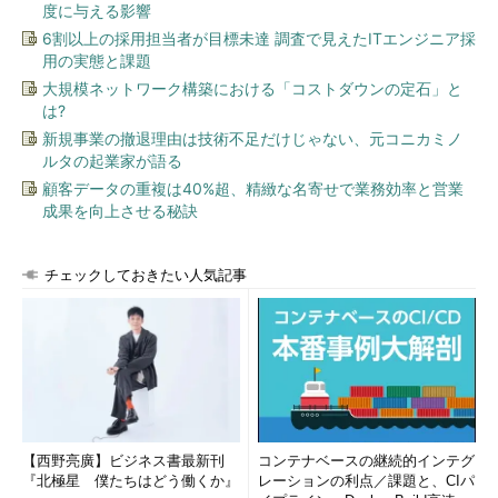
度に与える影響
6割以上の採用担当者が目標未達 調査で見えたITエンジニア採
用の実態と課題
大規模ネットワーク構築における「コストダウンの定石」と
は?
新規事業の撤退理由は技術不足だけじゃない、元コニカミノ
ルタの起業家が語る
顧客データの重複は40%超、精緻な名寄せで業務効率と営業
成果を向上させる秘訣
チェックしておきたい人気記事
【西野亮廣】ビジネス書最新刊
コンテナベースの継続的インテグ
『北極星 僕たちはどう働くか』
レーションの利点／課題と、CIパ