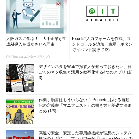
大阪ガスに学ぶ！ 大手企業が生
Excelに入力フォームを作成、コ
成AI導入を成功させる理由
ントロールを追加、表示、ボタン
でイベント実行 (1/3)
PR(ITmedia エンタープライズ)
デザインネタをWebで探す人が知っておきたい、日
ごろのネタ収集と活用を効率化する4つのアプリ (1/
3)
作業手順書はもういらない！ Puppetにおける自動
化の定義書「マニフェスト」の書き方と基礎文法ま
とめ (1/5)
高速で安全、安定した専用線接続が理想のシステム
構築のカギに――マンパワーが「ExpressRoute」を