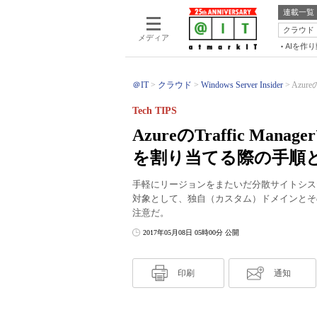
連載一覧
クラウド
メディア
AIを作
＠IT
クラウド
Windows Server Insider
Azur
Tech TIPS
AzureのTraffic M
を割り当てる際の手順
手軽にリージョンをまたいだ分散サイトシステムを構築できる
対象として、独自（カスタム）ドメインとそ
注意だ。
2017年05月08日 05時00分 公開
印刷
通知