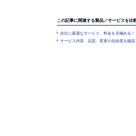
この記事に関連する製品／サービスを比
自社に最適なサービス、料金を見極める！『I
サービス内容、品質、変更の自由度を確認
Traffic ManagerプロファイルのDNS名を確
Azureポータルで対象のプロファイルを開い
（1）
サービス一覧から［Traffic Man
（2）
［概要］を選ぶ。
（3）
［DNS名］は「
＜プロファイル名＞
ところで、既に公開中でユーザーにサ
スタムドメインのDNSレコードは「
スに名前解決されるように設定済み
いきなりこれをTraffic Mana