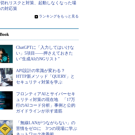
限切れリスクと対策、起動しなくなった場
合の対応策
»
ランキングをもっと見る
Book
ChatGPTに「入力してはいけな
い」5項目――押さえておきた
い“生成AIのNGリスト”
API設計の常識が変わる？
HTTP新メソッド「QUERY」と
セキュリティ対策を学ぶ
フロンティアAIとサイバーセキ
ュリティ対策の現在地 「17万
行のAIコード分析」事例と公的
ガイドラインが示す道筋
「無線LANがつながらない」の
苦情をゼロに 3つの現場に学ぶ
ネットワーク改善術