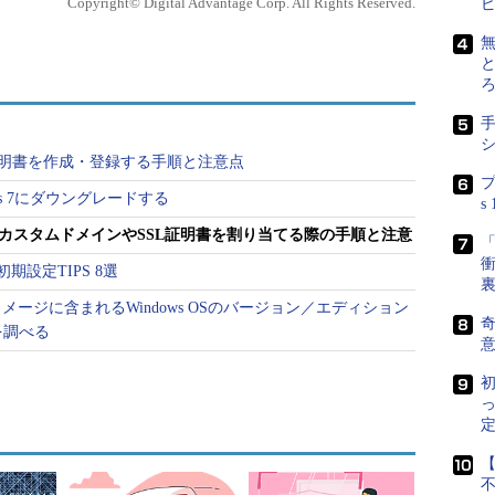
Copyright© Digital Advantage Corp. All Rights Reserved.
いない）。
無
構築する
と
Webサイトを監視するためのヘルスチェックファイルを設置する
イルを作成・設定する
にSSL証明書を作成・登録する手順と注意点
erに登録する
プ
dows 7にダウングレードする
ンとSSL証明書を割り当てる
s
anagerでカスタムドメインやSSL証明書を割り当てる際の手順と注意
ードを切り替える
「
衝
期設定TIPS 8選
ドメインとSSL証明書の割り当てに焦点を当て、具
イメージに含まれるWindows OSのバージョン／エディション
．までの手順は既に完了しているものとする。また
奇
を調べる
eb Apps」を前提としている。
初
ロファイルのDNSレコードで下準備
定
ドメイン（例：www.example.jp）を割り当てるに
【
イト名＞
.azurewebsites.net）あるいはIPアドレスとの