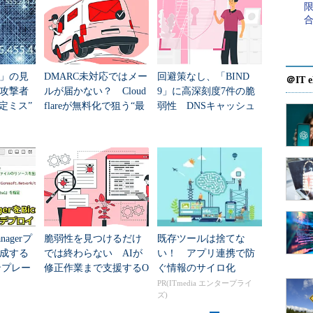
必要がある。
eb Appsサイトについては、Traffic Managerプロファ
.trafficmanager.net）と対象のカスタムドメインをひも
S」の見
DMARC未対応ではメー
回避策なし、「BIND
＠IT e
ードについてはサイトごとに1つずつ作成する手間は不
攻撃者
ルが届かない？ Cloud
9」に高深刻度7件の脆
定ミス”
flareが無料化で狙う“最
弱性 DNSキャッシュ
後の障壁”
汚染やDoSの恐れ
ァイルのDNS名を確認する。
anagerプ
脆弱性を見つけるだけ
既存ツールは捨てな
成する
では終わらない AIが
い！ アプリ連携で防
ンプレー
修正作業まで支援するO
ぐ情報のサイロ化
SSセキュリティ基盤と
PR(ITmedia エンタープライ
ズ)
は？