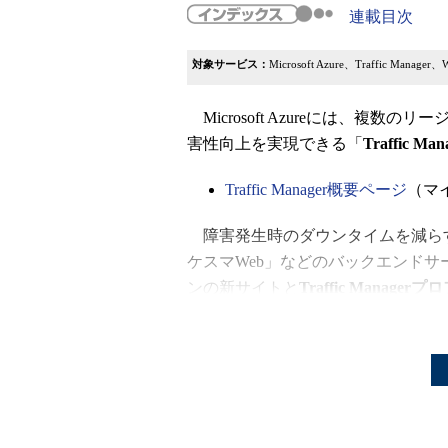
連載目次
対象サービス：
Microsoft Azure、Traffic Manager、
Microsoft Azureには、複
害性向上を実現できる「
Traffic Man
Traffic Manager概要ページ
（マ
障害発生時のダウンタイムを減ら
ケスマWeb」などのバックエンド
ンの新サイトと
Traffic Manager
りつまづいたりした点を説明していきたい
メントなどを参照していただきたい
Traffic Managerのドキュメント
さて、Traffic Managerに