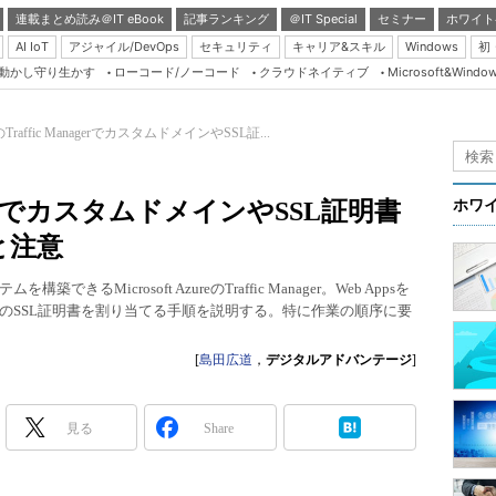
連載まとめ読み＠IT eBook
記事ランキング
＠IT Special
セミナー
ホワイト
AI IoT
アジャイル/DevOps
セキュリティ
キャリア&スキル
Windows
初
り動かし守り生かす
ローコード/ノーコード
クラウドネイティブ
Microsoft&Windo
Server & Storage
HTML5 + UX
eのTraffic ManagerでカスタムドメインやSSL証...
Smart & Social
Coding Edge
anagerでカスタムドメインやSSL証明書
ホワ
Java Agile
と注意
Database Expert
Microsoft AzureのTraffic Manager。Web Appsを
Linux ＆ OSS
のSSL証明書を割り当てる手順を説明する。特に作業の順序に要
Master of IP Networ
[
島田広道
，
デジタルアドバンテージ
]
Security & Trust
Test & Tools
見る
Share
Insider.NET
ブログ