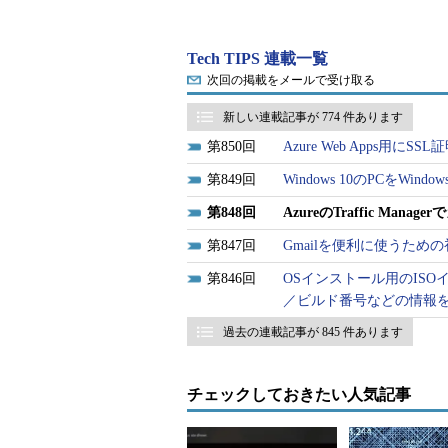
次のようになる（動作確認は含めて
各リージョンにWebサイトを
Tech TIPS 連載一覧
次回の掲載をメールで受け取る
Traffic Managerが各
新しい連載記事が 774 件あります
Traffic Managerプロファ
850
Azure Web Apps用
各WebサイトをTraffic Manag
849
Windows 10のPCをWin
各Webサイトにカスタムドメイ
848
AzureのTraffic M
カスタムドメインのDNSレコ
847
Gmailを便利に使うための初
本稿ではこのうち、5．のカスタム
846
OSインストール用のISO
体的な手順と注意点を説明する。4
／ビルド番号などの情報
個々のWebサイトは同じAzureの「W
過去の連載記事が 845 件あります
まずTraffic Managerプ
チェックしておきたい人気記事
通常、Web Appsのサイトにカスタム
は、そのデフォルトのDNS名（
＜サ