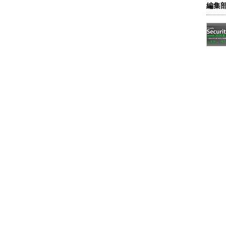
してユーザーの目に触れる恐れがあり、好ましくない（適切に設
編集
を振り向けられるとしても）。
ドメイン「
awverify
」のCNAMEレコードをカスタム
ME awverify.
＜プロファイル名＞
.trafficmanager.net.
c Managerプロファイルとのひも付けは可能だ。