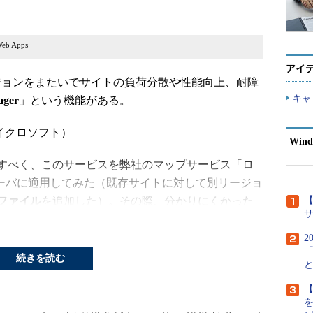
Web Apps
アイ
数のリージョンをまたいでサイトの負荷分散や性能向上、耐障
キャ
ager
」という機能がある。
イクロソフト）
Wind
すべく、このサービスを弊社のマップサービス「ロ
サーバに適用してみた（既存サイトに対して別リージョ
プロファイル
を追加した）。その際、分かりにくかった
【
。Traffic Manager自体については、次のドキュ
。
2
続きを読む
（マイクロソフト）
【
よる公開Webサイトの分散システムの構築手順は、大まかには