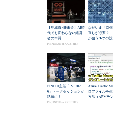
対応を表すDNSレコードを設定する
だがTraffic Managerの配下になるW
イルのDNS名（
＜プロファイル名＞
【見城徹×藤田晋】AI時
なぜいま「DN
付ければ済む。つまり、DNSレコ
代でも変わらない経営
直しが必要？ 
要だ。
者の本質
が狙う“6つの設
PR(FINCHI on GOETHE)
まずはTraffic Managerプロフ
FINCHI主催「IVS202
Azure Traffic M
6」トークセッションが
ロファイルを生
話題に！
方法（ARMテ
ト編）
PR(FINCHI on GOETHE)