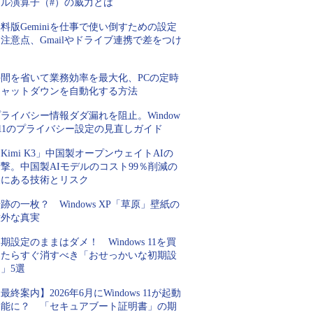
ピル演算子（#）の威力とは
料版Geminiを仕事で使い倒すための設定
注意点、Gmailやドライブ連携で差をつけ
ろ
手間を省いて業務効率を最大化、PCの定時
シャットダウンを自動化する方法
ライバシー情報ダダ漏れを阻止。Window
 11のプライバシー設定の見直しガイド
Kimi K3」中国製オープンウェイトAIの
撃。中国製AIモデルのコスト99％削減の
裏にある技術とリスク
跡の一枚？ Windows XP「草原」壁紙の
意外な真実
期設定のままはダメ！ Windows 11を買
ったらすぐ消すべき「おせっかいな初期設
」5選
最終案内】2026年6月にWindows 11が起動
不能に？ 「セキュアブート証明書」の期