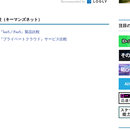
Recommended by
較（キーマンズネット）
注目
aaS／PaaS』製品比較
『プライベートクラウド』サービス比較
認する
たところ。
ager］を選択し、該当のプロファイルを選ぶ。
.trafficmanager.net」であるはずだ。これをメモしておく。
ービス提供中のWeb Appsサイトの場合、既にカ
＜サイト名＞
.azurewebsites.net」またはそのIPアドレ
のはずだ。
gerに付け替えると、この時点で準備が整っていない各サイ