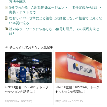
方法を解説
5分で分かる「AI駆動開発エージェント」 要件定義から設計・
それに、IoTデータというのはあくまでも業務などの副産物で
実装・テストまで
あり、IoTデータを生成して販売することを主たる目的に日々の
なぜサイバー攻撃による被害は沈静化しない? 報道では見えな
業務を行う人はいない。そのような世界に市場原理の力学がどう
い本質に迫る
いう形で働くのか、全く予測できない。もしかしたら、“素”のデ
社内ネットワークに依存しない信号灯運用、その実現方法と
ータは無価値でも人工知能により分析、解析したデータには高値
は?
がつくのかもしれないが、それは、分析、解析という付加価値に
付いた値段でありデータそのものの価値とは言い難い。そもそ
も、データの分析、解析という行為は、特定の事業領域に特化し
チェックしておきたい人気記事
たデータを生成するためのもので、それを市場に出しても必要と
する人がいるかどうかさえ不透明だ。
とまあ、ちょっと考えただけでも、IoTデータ流通の世界は、
未知の領域だけに多くの謎を孕んでおり、実際にどうなるのか予
想もつかない。ただ、政府がもくろむように、IoTが日本の成長
を下支えする新しい産業領域にとして成長しなければ、日本経済
FINCHI主催「IVS2026」トーク
FINCHI主催「IVS2026」トーク
の地盤沈下は避けられないであろう。エブリセンスがいうデータ
セッションが話題に！
セッションが話題に！
取引市場が、「データ主導社会」をけん引する付加価値の高い
IoTビジネスとして花開くことを期待している。
PR(FINCHI on GOETHE)
PR(FINCHI on GOETHE)