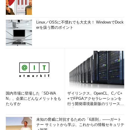
Linux／OSSに不慣れでも大丈夫！ WindowsでDock
erを扱う際のポイント
国内市場に登場した「SD-WA
ザイリンクス、OpenCL、C／C+
N」、企業にどんなメリットをも
+でFPGAアクセラレーションを
たらすか
行う開発環境最新版のリリースを
発表
未知の脅威に対抗するための「6原則」――ガート
ナー サミットから学ぶ、これからの情報セキュリテ
ィ対策