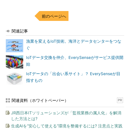
価値が市場原理で決まるデータ流通の世界を思考実験的に想像
してみよう。まず、あらゆる“モノ”がデータを吐き出すようにな
前のページへ
ると、データのビッグバン状態が訪れるのだろう。それは、相対
的にあらゆるデータの価値の下落を招くことになるのではない
関連記事
か。ありきたりなデータは、市場にあふれ返り無価値同然にな
漁業を変えるIoT技術。海洋とデータセンターをつな
る。その一方で、引き合いが多く希少なデータには高値が付く。
ぐ
市場原理というのは、そういものだと思うのだが、IoTデータ
IoTデータ交換を仲介、EverySenseがサービス提供開
の流通に現在の株式や商品取引と同じような交換価値の力学が働
始
くのかどうかは、筆者の知識では判断できない。例えば、銀嶺の
IoTデータの「出会い系サイト」？ EverySenseが目
頂に設置した各種気象センサーから得られるデータは希少かもし
指すもの
れないが、仮にそれを欲する人がいなければ価値はない。
と同時に、デジタルデータであるから簡単にコピーできるIoT
データに、価値が付くのだろうか。複製物が増殖すれば価値も下
関連資料（ホワイトペーパー）
PR
がる。そもそも、IoTデータに財産としての権利が認められるの
JR西日本ITソリューションズが「監視業務の属人化」を解消
であろうか。経産省と特許庁がビッグデータを著作権的な見地か
した方法とは?
ら検討しているようだが、IoTデータの価値は、その議論の方向
生成AIを“安心して使える”環境を整備するには? 注意点と実践
性にも左右される。