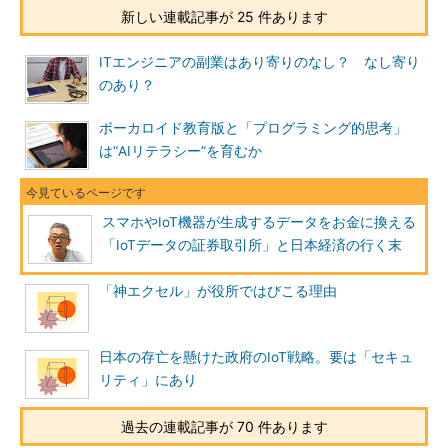
「EveryPost」は、利用者の属性に加え、加速度センサー、歩
新しい連載記事が 25 件あります
数、位置情報などのデータをアプリ利用者の同意を得た上で収集
し、企業や研究機関などからの求めに応じて提供するためのシス
ITエンジニアの副業はあり寄りのなし？ なし寄り
テムだ。提供者には、ポイント交換サイトでマイレージや電子マ
のあり？
ネーなどに交換できる独自のポイントが付与される。アプリをイ
ンストールして個人的なデータを提供しているだけでは、IoTデ
ボーカロイド教育版と「プログラミング的思考」
ータの証券取引所の全貌をすぐに理解することはできないが、デ
は“AIリテラシー”を育むか
ータを流通させるという振る舞いがどのようなものであるかは、
何となくイメージできる。
スマホやIoT機器が生成するデータをお金に換える
また、この仕組みが発展すればデータの証券取引所が成り立つ
「IoTデータの証券取引所」と日本経済の行く末
であろうこともおぼろげながら感じ取れる。というのは、
EveryPostのユーザーには「GW行動調査（最大2000ポイント相
「神エクセル」が役所ではびこる理由
当）」などという形でデータ提供の依頼が非定期で通知される。
ユーザーは、その依頼内容と報酬を“てんびん”にかけ、「データ
を提供してもよい」と判断した場合にのみ、企業などにデータが
日本の存亡を懸けた政府のIoT戦略。要は「セキュ
提供される仕組みだ。初歩的ではあるが、証券取引所的なデータ
リティ」にあり
市場の仕組みがそこに存在する。
過去の連載記事が 70 件あります
IoTデータが市場にあふれ返り無価値同然になる？