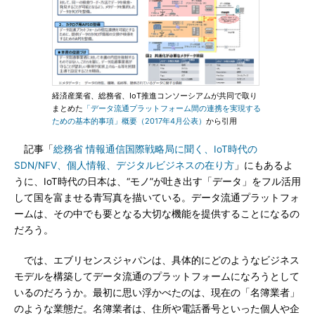
経済産業省、総務省、IoT推進コンソーシアムが共同で取り
まとめた
「データ流通プラットフォーム間の連携を実現する
ための基本的事項」概要（2017年4月公表）
から引用
記事「
総務省 情報通信国際戦略局に聞く、IoT時代の
SDN/NFV、個人情報、デジタルビジネスの在り方
」にもあるよ
うに、IoT時代の日本は、“モノ”が吐き出す「データ」をフル活用
して国を富ませる青写真を描いている。データ流通プラットフォ
ームは、その中でも要となる大切な機能を提供することになるの
だろう。
では、エブリセンスジャパンは、具体的にどのようなビジネス
モデルを構築してデータ流通のプラットフォームになろうとして
いるのだろうか。最初に思い浮かべたのは、現在の「名簿業者」
のような業態だ。名簿業者は、住所や電話番号といった個人や企