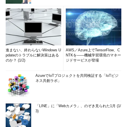
進まない、終わらないWindows U
AWS／Azure上でTensorFlow、C
pdateのトラブルに解決策はある
NTKを――機械学習環境のマネー
のか？ (1/2)
ジドサービスが登場
AzureでIoTプロジェクトを共同検証する「IoTビジ
ネス共創ラボ」
「LINE」に「Webカメラ」、のぞき見られた1月 (1/
3)