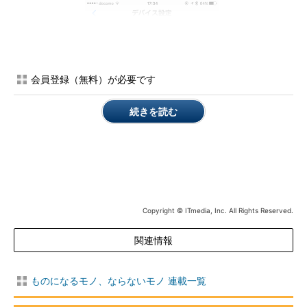
会員登録（無料）が必要です
続きを読む
Copyright © ITmedia, Inc. All Rights Reserved.
関連情報
「EveryPost」の設定画面。提供に同意
するデータの種別だけをONにしておく
ことができる。iPhoneとAndroidに対応
ものになるモノ、ならないモノ 連載一覧
している