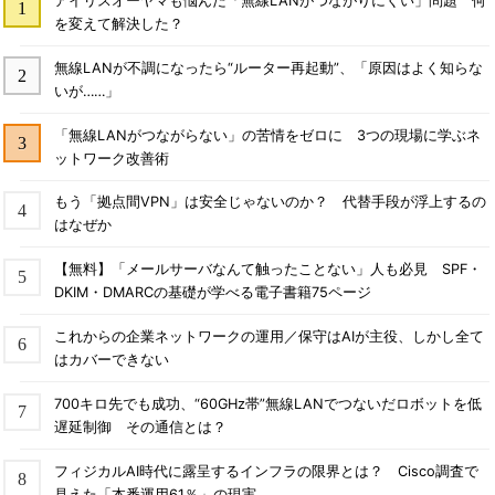
アイリスオーヤマも悩んだ「無線LANがつながりにくい」問題 何
を変えて解決した？
無線LANが不調になったら“ルーター再起動”、「原因はよく知らな
いが……」
「無線LANがつながらない」の苦情をゼロに 3つの現場に学ぶネ
ットワーク改善術
もう「拠点間VPN」は安全じゃないのか？ 代替手段が浮上するの
はなぜか
【無料】「メールサーバなんて触ったことない」人も必見 SPF・
DKIM・DMARCの基礎が学べる電子書籍75ページ
これからの企業ネットワークの運用／保守はAIが主役、しかし全て
はカバーできない
700キロ先でも成功、“60GHz帯”無線LANでつないだロボットを低
遅延制御 その通信とは？
フィジカルAI時代に露呈するインフラの限界とは？ Cisco調査で
見えた「本番運用61％」の現実