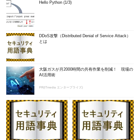
Hello Python (1/3)
著者紹介
山崎潤一郎
長く音楽制作業を営む傍ら、インターネットが一般に
DDoS攻撃（Distributed Denial of Service Attack）
普及し始めた90年代前半から現在に至るまで、IT分野
とは
のライターとして数々の媒体に執筆を続けている。取材、自己
体験、幅広い人脈などを通じて得たディープな情報を基にした
記事には定評がある。著書多数。ヴィンテージ鍵盤楽器アプリ
「Super Manetron」「Pocket Organ C3B3」「Combo Organ
大阪ガスが月2000時間の共有作業を削減！ 現場の
Model V」「Alina String Ensemble」の開発者であると同時に
AI活用術
演奏者でもあり、楽器アプリ奏者としてテレビ出演の経験もあ
る。音楽趣味はプログレ。
PR(ITmedia エンタープライズ)
TwitterID: yamasaki9999