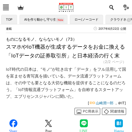
TOP
AIを作り動かし守り生かす
ロー/ノーコード
クラウドネイ
連載
2017年6月22日 公開
ものになるモノ、ならないモノ（73）
スマホやIoT機器が生成するデータをお金に換える
「IoTデータの証券取引所」と日本経済の行く末
（2/2 ページ）
IoT時代の日本は、“モノ”が吐き出す「データ」をフル活用して国
を富ませる青写真を描いている。データ流通プラットフォーム
は、その中でも要となる大切な機能を提供することになるのだろ
う。「IoT情報流通プラットフォーム」を自称するスタートアッ
プ、エブリセンスジャパンに聞いた。
[
山崎潤一郎
，＠IT]
PC用表示
関連情報
Share
Post
LINE
Hatena