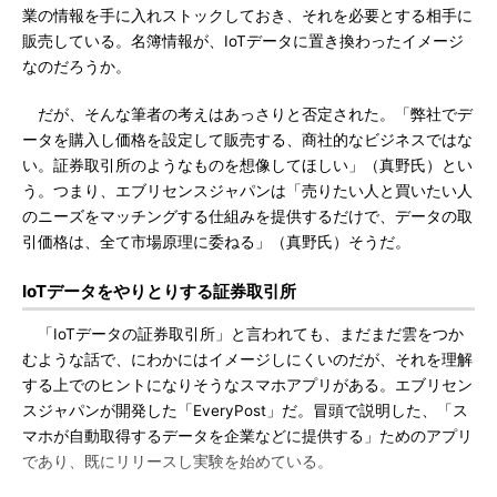
業の情報を手に入れストックしておき、それを必要とする相手に
販売している。名簿情報が、IoTデータに置き換わったイメージ
なのだろうか。
だが、そんな筆者の考えはあっさりと否定された。「弊社でデ
ータを購入し価格を設定して販売する、商社的なビジネスではな
い。証券取引所のようなものを想像してほしい」（真野氏）とい
う。つまり、エブリセンスジャパンは「売りたい人と買いたい人
のニーズをマッチングする仕組みを提供するだけで、データの取
引価格は、全て市場原理に委ねる」（真野氏）そうだ。
IoTデータをやりとりする証券取引所
「IoTデータの証券取引所」と言われても、まだまだ雲をつか
むような話で、にわかにはイメージしにくいのだが、それを理解
する上でのヒントになりそうなスマホアプリがある。エブリセン
スジャパンが開発した「EveryPost」だ。冒頭で説明した、「ス
マホが自動取得するデータを企業などに提供する」ためのアプリ
であり、既にリリースし実験を始めている。