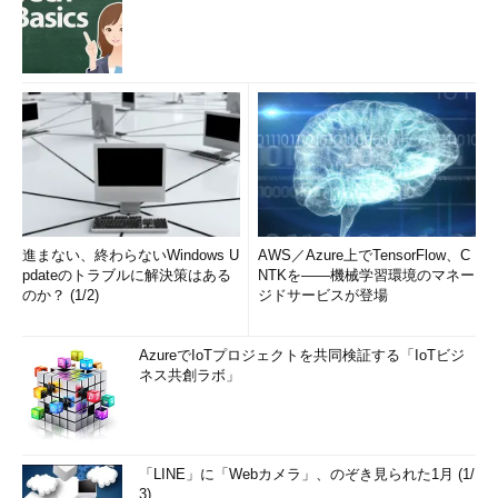
進まない、終わらないWindows U
AWS／Azure上でTensorFlow、C
pdateのトラブルに解決策はある
NTKを――機械学習環境のマネー
のか？ (1/2)
ジドサービスが登場
AzureでIoTプロジェクトを共同検証する「IoTビジ
ネス共創ラボ」
「LINE」に「Webカメラ」、のぞき見られた1月 (1/
3)