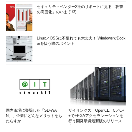
セキュリティベンダー2社のリポートに見る「攻撃
の高度化」のいま (1/3)
Linux／OSSに不慣れでも大丈夫！ WindowsでDock
erを扱う際のポイント
国内市場に登場した「SD-WA
ザイリンクス、OpenCL、C／C+
N」、企業にどんなメリットをも
+でFPGAアクセラレーションを
たらすか
行う開発環境最新版のリリースを
発表