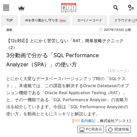
TOP
AIを作り動かし守り生かす
ロー/ノーコード
クラウドネイ
連載
2017年7月5日 公開
【12c対応】とにかく苦労しない「RAT」簡単攻略テクニック
（2）
3分動画で分かる「SQL Performance
Analyzer（SPA）」の使い方
（1/3 ページ）
とにかく大変なデータベースバージョンアップ時の「SQLテス
ト」。本連載では、この課題を解決するOracle Databaseのオプ
ション機能である「Oracle Real Application Testing（RAT）」
と、その一機能である「SQL Performance Analyzer」の攻略方
法を紹介していきます。今回は「SQL Performance Analyzerの
使い方」を動画とともにスッキリと解説します。
[
長内麻記
，株式会社アシスト]
PC用表示
関連情報