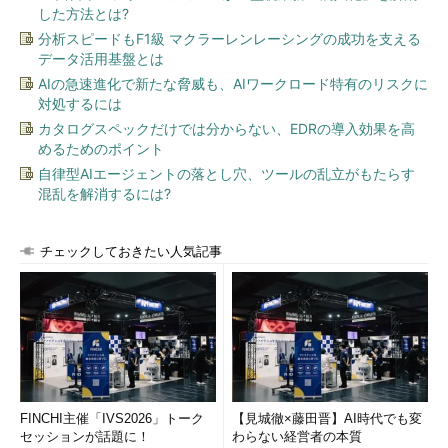
した方法とは?
分析スピードもF1級 マクラーレンレーシングの成功を支える
データ活用基盤とは
AIの急速進化で新たな脅威も、AIワークロード特有のリスクに
対処するには
カタログスペックだけでは分からない、EDRの導入効果を高
めるためのポイント
自律型AIエージェントの落とし穴、ツールの乱立がもたらす
混乱を解消するには?
チェックしておきたい人気記事
FINCHI主催「IVS2026」トーク
【見城徹×藤田晋】AI時代でも変
セッションが話題に！
わらない経営者の本質