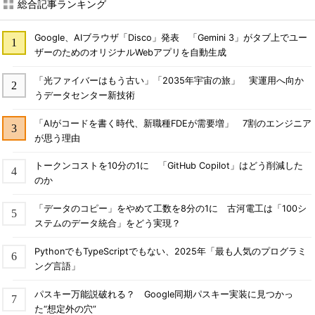
総合記事ランキング
Google、AIブラウザ「Disco」発表 「Gemini 3」がタブ上でユー
ザーのためのオリジナルWebアプリを自動生成
「光ファイバーはもう古い」「2035年宇宙の旅」 実運用へ向か
うデータセンター新技術
「AIがコードを書く時代、新職種FDEが需要増」 7割のエンジニア
が思う理由
トークンコストを10分の1に 「GitHub Copilot」はどう削減した
のか
「データのコピー」をやめて工数を8分の1に 古河電工は「100シ
ステムのデータ統合」をどう実現？
PythonでもTypeScriptでもない、2025年「最も人気のプログラミ
ング言語」
パスキー万能説破れる？ Google同期パスキー実装に見つかっ
た“想定外の穴”