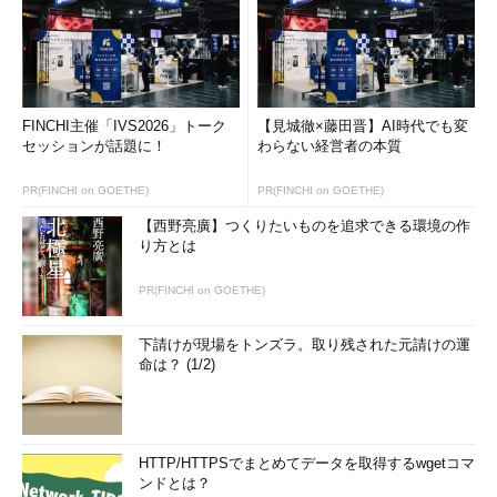
FINCHI主催「IVS2026」トーク
【見城徹×藤田晋】AI時代でも変
セッションが話題に！
わらない経営者の本質
PR(FINCHI on GOETHE)
PR(FINCHI on GOETHE)
【西野亮廣】つくりたいものを追求できる環境の作
り方とは
PR(FINCHI on GOETHE)
下請けが現場をトンズラ。取り残された元請けの運
命は？ (1/2)
HTTP/HTTPSでまとめてデータを取得するwgetコマ
ンドとは？