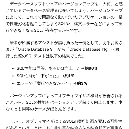
データベースソフトウェアのバージョンアップを「大変」と感
じているデータベース管理者は多いでしょう。バージョンアップ
によって、これまで問題なく動いていたアプリケーションの一部
で性能劣化を起こしてしまうSQLや、構文エラーなどによって実
行できなくなるSQLが存在するからです。
筆者が所属するアシストが請け負った一例として、あるお客さ
まが「Oracle Database 9i」から「Oracle Database 11g」へ移
行した際のSQLテストは以下の結果でした。
SQL性能は同等、あるいは向上した→
約96％
SQL性能が「下がった」→
約1％
エラーで「実行できなかった」→
約3％
バージョンアップによってオプティマイザの機能が改善される
ことから、SQLの性能もバージョンアップ前より向上します。少
なくとも同等のケースがほとんどです。
しかし、オプティマイザによるSQLの実行計画が変わる可能性
があるということは、もし非効率な結合方法や結合順序が選択さ