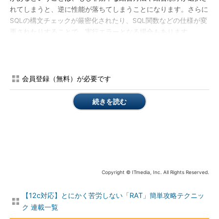
れてしまうと、逆に性能が落ちてしまうことになります。さらに
SQLの構文チェックが厳密化されたり、SQL関数などの仕様が変
更されたりすることで、実行エラーとなる場合もあります。
この例では、アプリケーションから実行されているSQLが全体
で1万本あったならば、約100本で性能が低下し、構文や関数の仕
様変更によって約300本が実行エラーで使えなくなることを示し
会員登録（無料）が必要です
ています。3％といえど、かなりの数になるわけです。
続きを読む
“これまでの方法”の3大課題
性能劣化や実行エラーとなるSQLは全体の数％かもしれませ
ん。しかし、これをどうやって見つけ出すのでしょう。「手作
業」で地道にSQLテストをしていくのです。
具体的には、新バージョンのテスト環境を準備し、アプリケー
Copyright © ITmedia, Inc. All Rights Reserved.
ションを動かしてSQLを発行させ、1つ1つレスポンスが遅くない
かどうかをチェックしていくのが一般的な方法です。遅くなった
【12c対応】とにかく苦労しない「RAT」簡単攻略テクニッ
り、実行できなくなったりしたSQLについては、オプティマイザ
ク 連載一覧
の実行計画を取得した上で、現環境との差異を確かめてその原因