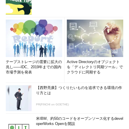
テープストレージの需要に拡大の
Active Directoryのオブジェクト
兆し――IDC、2019年までの国内
を「ディレクトリ同期ツール」で
市場予測を発表
クラウドに同期する
【西野亮廣】つくりたいものを追求できる環境の作
り方とは
PR(FINCHI on GOETHE)
米IBM、約50のコードをオープンソース化するdevel
operWorks Openを開設