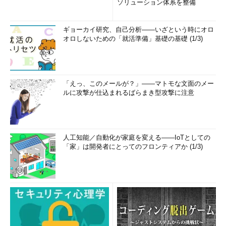
ソリューション体系を整備
ギョーカイ研究、自己分析――いざという時にオロ
オロしないための「就活準備」基礎の基礎 (1/3)
「えっ、このメールが？」――マトモな文面のメー
ルに攻撃が仕込まれるばらまき型攻撃に注意
人工知能／自動化が家庭を変える――IoTとしての
「家」は開発者にとってのフロンティアか (1/3)