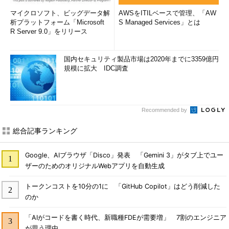
マイクロソフト、ビッグデータ解
AWSをITILベースで管理、「AW
析プラットフォーム「Microsoft
S Managed Services」とは
R Server 9.0」をリリース
国内セキュリティ製品市場は2020年までに3359億円
規模に拡大 IDC調査
Recommended by
総合記事ランキング
Google、AIブラウザ「Disco」発表 「Gemini 3」がタブ上でユー
ザーのためのオリジナルWebアプリを自動生成
トークンコストを10分の1に 「GitHub Copilot」はどう削減した
のか
「AIがコードを書く時代、新職種FDEが需要増」 7割のエンジニア
が思う理由