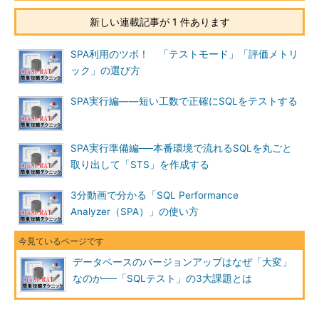
を特定し、SQLをチューニングします。
新しい連載記事が 1 件あります
この“これまでのSQLテスト方法”には3つの大きな課題が存在
SPA利用のツボ！ 「テストモード」「評価メトリ
します（図1）。
ック」の選び方
SPA実行編――短い工数で正確にSQLをテストする
SPA実行準備編──本番環境で流れるSQLを丸ごと
取り出して「STS」を作成する
図1 データベースのバージョンアップで発生する
3分動画で分かる「SQL Performance
SQLテストの課題
Analyzer（SPA）」の使い方
1つ目は「コスト」です。SQLテストは地道な手作業が主体と
なるので、膨大な量のSQL全てを確認するのに多くの人員と時間
データベースのバージョンアップはなぜ「大変」
を要してしまいます。
なのか──「SQLテスト」の3大課題とは
2つ目は「準備」です。SQLテストは、新バージョンのテスト
環境で行います。当然、そのテスト環境には稼働させるアプリケ