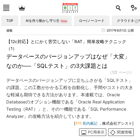
TOP
AIを作り動かし守り生かす
ロー/ノーコード
クラウドネイ
連載
2017年6月1日 公開
【12c対応】とにかく苦労しない「RAT」簡単攻略テクニック
（1）
データベースのバージョンアップはなぜ「大変」
なのか──「SQLテスト」の3大課題とは
（1/2 ページ）
データベースのバージョンアップに立ちふさがる「SQLテスト」
の課題。この工数がかかる工程を自動化し、手間やコストの大き
な軽減も期待できる方法があります。本連載では、Oracle
Databaseのオプション機能である「Oracle Real Application
Testing（RAT）」と、その一機能である「SQL Performance
Analyzer」の攻略方法を紹介していきます。
[
長内麻記
，株式会社アシスト]
PC用表示
関連情報