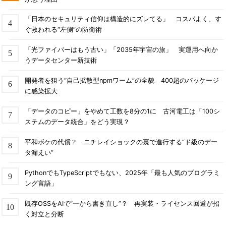
「日本のセキュリティ信仰は構造的にズレてる」 コスパよく、す
ぐ救われる“左側”の防衛術
「光ファイバーはもう古い」「2035年宇宙の旅」 実運用へ向か
うデータセンター新技術
開発者を狙う“自己拡散型npmワーム”の全貌 400超のパッケージ
に感染拡大
「データのコピー」をやめて工数を8分の1に 古河電工は「100シ
ステムのデータ統合」をどう実現？
平和ボケの代償？ ニチレイショックの裏で進行する“ド級のデー
タ漏えい”
PythonでもTypeScriptでもない、2025年「最も人気のプログラミ
ング言語」
既存OSSをAIで“一から書き直し”？ 再実装・ライセンス回避が招
く対立と分断