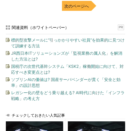
ーションの準備も必要です。アプリケーションの準備には、別途
次のページへ
アプリケーションチームとの連携も必要でしょう。同じく、多く
の手間や時間がかかります。
関連資料（ホワイトペーパー）
PR
3つ目は「正確性」です。テスト環境でなんとかSQLテストを
やり終えたとしても、SQLの網羅率やテストシナリオの再現性が
標的型攻撃メールに“引っかかりやすい社員”を効果的に見つけ
低い課題が残ります。本番リリース後に性能劣化やエラーを引き
て訓練する方法
起こしてしまうケースも多くあります。
JR西日本ITソリューションズが「監視業務の属人化」を解消
した方法とは?
この3つの課題を解決するOracle Databaseのオプション機能
国税庁の次世代基幹システム「KSK2」稼働開始に向けて、対
が「RAT」です。
応すべき変更点とは?
ソブリンAIの価値は? 国産サーバベンダーが貫く「安全と効
大変なSQLテストを自動化する「RAT」
率」の設計思想
レガシー化の壁をどう乗り越える? AI時代に向けた「インフラ
戦略」の考え方
チェックしておきたい人気記事