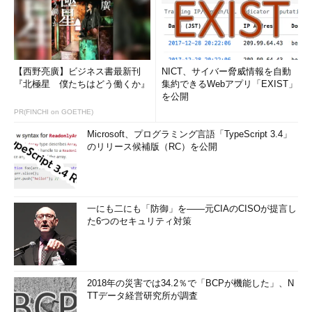
ビスを完全にHTTPSに移行するに当たって、星氏は理由の1つと
して、「どこでも盗聴される時代だからこそ、完全HTTPS化が
必要」という時代背景を挙げる。
「今や、どのような環境、ネットワークでも盗聴のリスクを秘
【西野亮廣】ビジネス書最新刊
NICT、サイバー脅威情報を自動
めているため、あらゆる通信をHTTPSで提供したい。そして、
『北極星 僕たちはどう働くか』
集約できるWebアプリ「EXIST」
を公開
よりセキュアな状態でサービスを提供することが、安全な通信を
PR(FINCHI on GOETHE)
前提とした新たな技術の利用や、現行サービスの向上につなが
る」（星氏）
Microsoft、プログラミング言語「TypeScript 3.4」
のリリース候補版（RC）を公開
HTTPSの動作検証を全社単位で
クックパッドの完全HTTPS化の特徴としては、HTTPS環境で
の動作検証や合意形成を全社で行ったことが挙げられる。
一にも二にも「防御」を――元CIAのCISOが提言し
た6つのセキュリティ対策
これは、大規模なサービスとなるとHTTPS化対応の漏れが出
てくる可能性があるので、それを極力減らせることにつながる。
加えて、SNSのシェア数のリセットなど、完全HTTPS化に伴う
弊害について、エンジニアだけではなく全社に周知する意味も込
2018年の災害では34.2％で「BCPが機能した」、N
TTデータ経営研究所が調査
めて行った施策だ。移行後の混乱を未然に防ぐことにつながった