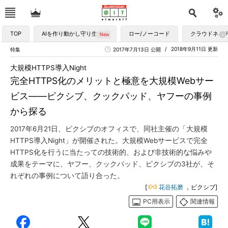
TOP
AIを作り動かし守り生かす
ロー/ノーコード
クラウドネイ
2018年9月11日 更新
特集
2017年7月13日 公開
大規模HTTPS導入Night
完全HTTPS化のメリットと極意を大規模Webサー
ビス――ピクシブ、クックパッド、ヤフーの事例
から探る
2017年6月21日、ピクシブのオフィスで、同社主催の「大規模
HTTPS導入Night」が開催された。大規模Webサービスで完全
HTTPS化を行うに当たっての技術的、および非技術的な悩みや
成果をテーマに、ヤフー、クックパッド、ピクシブの3社が、そ
れぞれの事例について語り合った。
[
花谷拓磨
，ピクシブ]
PC用表示
関連情報