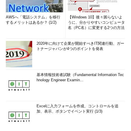
実際のサービスでも、少しずつHTTPS化を導入しながら負荷
検証を行うことが可能になることはもちろん、分かりやすい単位
で完了させていくことで、非常に大きな規模かつ地味な作業とな
AWSへ「電話システム」を移行
【Windows 10】後々困らないよ
るHTTPS化プロジェクトの進捗（しんちょく）が可視化され
するメリットはあるか？ (1/2)
うに、分かりやすいコンピュータ
名（PC名）に変更する2つの方法
る。「プロジェクトに携わるメンバーのモチベーション向上にも
つながった」（宮武氏）
2020年に向けて企業が開始すべきIT関連行動、ガー
完全HTTPS化によるメリット
トナージャパンが4つのポイントを発表
また完全HTTPS化によって、さまざまなメリットがあったと
いう。
基本情報技術者試験（Fundamental Information Tec
全てのサービスに手を入れたことによって1000以上あったサブ
hnology Engineer Examin...
ドメインは、現在では700程度まで統合することができた。ま
た、これまでは担当者ごとに発生していたプロキシサーバの運用
コストを大幅に削減できた他、煩雑になってしまっていた証明書
の運用も一元化できるという副次的なメリットも大きかった。
Excelに入力フォームを作成、コントロールを追
加、表示、ボタンでイベント実行 (1/3)
「バーチャルな連携が必要」
最後に宮武氏は、完全HTTPS化のような大きなプロジェクト