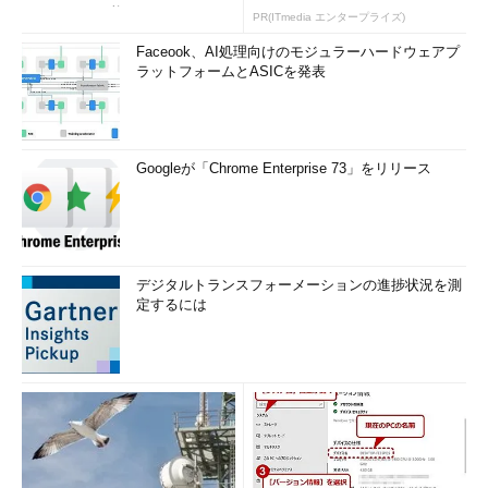
いWAF」は可能か
PR(ITmedia エンタープライズ)
Faceook、AI処理向けのモジュラーハードウェアプ
ラットフォームとASICを発表
ヤフー 宮武大地氏
膨大なアクセスを受け付けるための共通プロキシサーバの構築
Googleが「Chrome Enterprise 73」をリリース
これまでもログインページや決済、申し込みフォームなど、セ
キュアな通信であるべき箇所については、それぞれの運用方法で
管理され、HTTPS化されていたが、全体のHTTPS化をより効率
的に行うために、全社横断で利用できる共通プロキシサーバの構
築を行った。
デジタルトランスフォーメーションの進捗状況を測
定するには
ユーザーの気付きにくいところから変更を行うことによるメリッ
ト
広告サーバや画像サーバなど、一見してHTTPS化したことが
気付かないところからHTTPS化を行ったことも大きなポイント
なった。