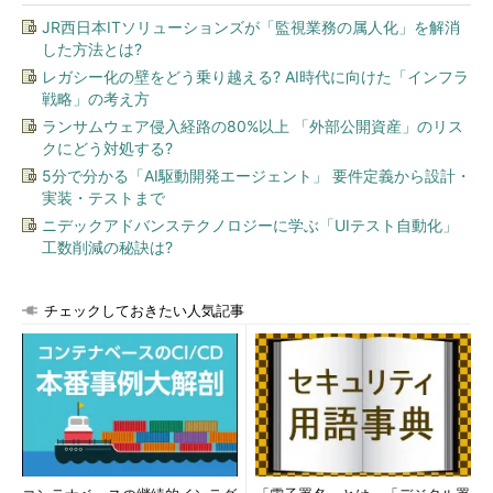
あったという。
JR西日本ITソリューションズが「監視業務の属人化」を解消
した方法とは?
HTTPS化を順次行うに当たってGETリクエストのみを全て
レガシー化の壁をどう乗り越える? AI時代に向けた「インフラ
HTTPS化する必要が発生したが、現行の個々のPHPファイルが
戦略」の考え方
独立した構成では、全てのページにおいて共通の処理を追加する
ランサムウェア侵入経路の80%以上 「外部公開資産」のリス
ことが難しかった。そのため、特別策として、「一時的にnginx
クにどう対処する?
でリクエストを制御する」形で対処したとのことだった。
5分で分かる「AI駆動開発エージェント」 要件定義から設計・
実装・テストまで
「根気強く行うと、不可能ではない」
ニデックアドバンステクノロジーに学ぶ「UIテスト自動化」
工数削減の秘訣は?
最後に、金子氏は「完全HTTPS化は必須だが、ピクシブぐら
いの大規模サービスの場合、多くの人間を巻き込む必要がある。
しかしながら、根気強く行うと不可能ではない」と、講演を締め
チェックしておきたい人気記事
くくった。
クックパッドの完全HTTPS化とその後
次のセッションは、クックパッドでSRE（Site Reliability
Engineer）を務める星北斗氏による「クックパッドの完全
HTTPS化とその後」。