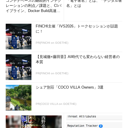
コンテナベースの継続的インテグ
「電子署名」とは、「デジタル署
レーションの利点／課題と、CIパ
名」とは
アルバイト時代からセキュリティの中核を担うエンジニアとし
イプライン、Docker Build高速化
て活動し、2015年から2年にわたり、単身で完全HTTPS化を主導
のコツ (1/2...
した星氏は、クックパッドが完全HTTPS化するまでの道のりに
FINCHI主催「IVS2026」トークセッションが話題
ついて解説した。
に！
PR(FINCHI on GOETHE)
【見城徹×藤田晋】AI時代でも変わらない経営者の
本質
PR(FINCHI on GOETHE)
シェア別荘「COCO VILLA Owners」3選
クックパッド 星北斗氏
PR(COCO VILLA on GOETHE)
「どこでも盗聴される時代だからこそ、完全HTTPS化が必要」
これまでHTTPとHTTPSの混在環境だったクックパッドのサー