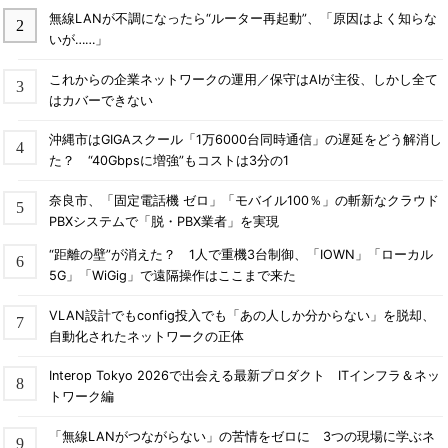
無線LANが不調になったら“ルーター再起動”、「原因はよく知らな
いが……」
これからの企業ネットワークの運用／保守はAIが主役、しかし全て
はカバーできない
沖縄市はGIGAスクール「1万6000台同時通信」の遅延をどう解消し
た？ “40Gbpsに増強”もコストは3分の1
奈良市、「固定電話機 ゼロ」「モバイル100％」の斬新なクラウド
PBXシステムで「脱・PBX業者」を実現
“距離の壁”が消えた？ 1人で重機3台制御、「IOWN」「ローカル
5G」「WiGig」で遠隔操作はここまで来た
VLAN設計でもconfig投入でも「あの人しか分からない」を脱却、
自動化されたネットワークの正体
Interop Tokyo 2026で出会える最新プロダクト ITインフラ＆ネッ
トワーク編
「無線LANがつながらない」の苦情をゼロに 3つの現場に学ぶネ