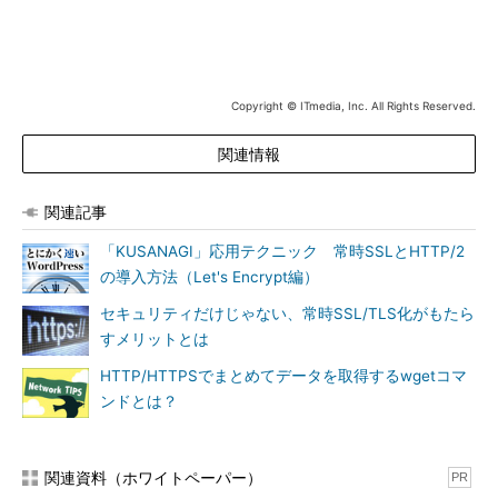
pixivの事例で特徴なのは、完全HTTPS化を行うに当たり広告
の配信サーバ含めて一新したことだ。
完全HTTPS化に向けて、広告配信サーバを新たに増設。オン
プレミス環境でCPUから選定を行い、「AES-NI」と呼ばれる暗
Copyright © ITmedia, Inc. All Rights Reserved.
号化を効率的に行う機能を備えているかを確認した上で新たな環
境へ移行したという。
関連情報
また、アプリケーションレイヤーを改修する前段階として、広
関連記事
告ロジックやデータベースの中身自体も書き換えるなど、「レイ
「KUSANAGI」応用テクニック 常時SSLとHTTP/2
ヤーをまたいだ前準備が必要だった」（金子氏）
の導入方法（Let's Encrypt編）
歴史あるサービスであるが故の障壁
セキュリティだけじゃない、常時SSL/TLS化がもたら
すメリットとは
また金子氏は、歴史あるサービスであるために生じる完全
HTTPS化への障壁についても、詳細を交えて語った。そのうち
HTTP/HTTPSでまとめてデータを取得するwgetコマ
の1つを紹介する。
ンドとは？
pixivでは、現在でも、古くからあるページごとにファイルが分
かれており、アクセスに応じてそれぞれのPHPファイルが読み込
関連資料（ホワイトペーパー）
PR
まれる構成で運用されている。ここでもHTTPS化による障害が