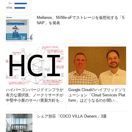
いので、『Cookieなどを利用して少しずつ提供するユーザーを増
やす』形で、少しずつでも移行していくしかない」（星氏）
Mellanox、NVMe-oFでストレージを仮想化する「S
完全HTTPS化の末に、HTTP/2にも対応
NAP」を発表
最後に星氏は、クックパッドがHTTPS対応の次に、HTTP/2に
も対応したことを紹介した。
HTTP/2はHTTPの新規格であり、最新の通信プロトコルだ。
リクエストやレスポンスを多重化することが可能となり、パフォ
ーマンスに大きく貢献するが、利用するためにはHTTPS化が前
提となっている。
現在のクックパッドの通信はHTTP/2を用いて行われている。
ハイパーコンバージドインフラが
Google Cloudのハイブリッドソリ
完全HTTPS化で、AWSのELB（Elastic Load Balancing）を
有力な選択肢、ノークリサーチが
ューション「Cloud Services Plat
ALB（Application Load Balancer）へと移行することによって
中堅中小業のサーバ更新方針を調
form」はどうなるのか聞い...
HTTP/2対応が可能となったという。
査
シェア別荘「COCO VILLA Owners」3選
「HTTP/2をはじめとして、Webを次の次元に進めるために
も、完全HTTPS化は必須です。最後は“気持ち”で、完全HTTPS
化を進めていきましょう」と星氏は講演を締めくくった。