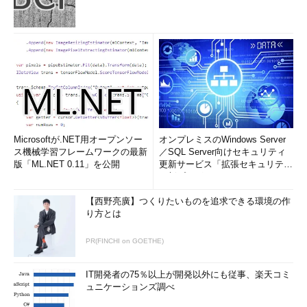
という。
「完全HTTPS化によって、意思決定も円滑になった」
加えて、「完全HTTPS化によって、改修の意思決定の速度向
上にも貢献した」と星氏は語る。
Webサービスの中には、セキュリティ上重要なページだけを
HTTPS化するというアプローチを行っているものは、まだ非常
に多く存在する。以前のクックパッドでも同様の運用だったが、
Microsoftが.NET用オープンソー
オンプレミスのWindows Server
全てのページをHTTPS化することによって、新規開発の際に
ス機械学習フレームワークの最新
／SQL Server向けセキュリティ
「HTTPSにするかどうか」議論することがなくなり、開発速度
版「ML.NET 0.11」を公開
更新サービス「拡張セキュリティ
更新プログ...
の向上にも貢献する結果となったという。
【西野亮廣】つくりたいものを追求できる環境の作
一通り完了した段階で順次リリースすることの重要さ
り方とは
HTTPS化のリリースに当たっての注意点として、星氏は検証
PR(FINCHI on GOETHE)
にこだわり過ぎず、積極的にリリースを行っていくことを挙げ
た。
IT開発者の75％以上が開発以外にも従事、楽天コミ
ュニケーションズ調べ
「そもそも全てのページを洗い出して検証するのは不可能に近