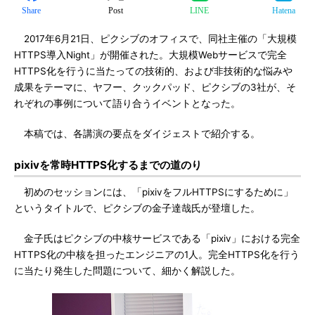
Share
Post
LINE
Hatena
2017年6月21日、ピクシブのオフィスで、同社主催の「大規模
HTTPS導入Night」が開催された。大規模Webサービスで完全
HTTPS化を行うに当たっての技術的、および非技術的な悩みや
成果をテーマに、ヤフー、クックパッド、ピクシブの3社が、そ
れぞれの事例について語り合うイベントとなった。
本稿では、各講演の要点をダイジェストで紹介する。
pixivを常時HTTPS化するまでの道のり
初めのセッションには、「pixivをフルHTTPSにするために」
というタイトルで、ピクシブの金子達哉氏が登壇した。
金子氏はピクシブの中核サービスである「pixiv」における完全
HTTPS化の中核を担ったエンジニアの1人。完全HTTPS化を行う
に当たり発生した問題について、細かく解説した。