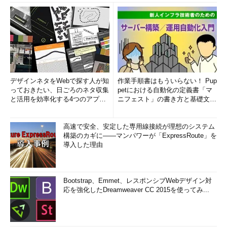
においては、可視化はもちろん、常に普段見ているレイヤーより
も1つ上のレイヤーから俯瞰し続けること、エンジニアだけでは
解決できないレイヤーがあることを前提とし、より広い視野を持
って関係者と連携していくことの重要性を説いた。
関連リンク
デザインネタをWebで探す人が知
作業手順書はもういらない！ Pup
pixivを常時HTTPS化するまでの道のり（前編）
っておきたい、日ごろのネタ収集
petにおける自動化の定義書「マ
pixivを常時HTTPS化するまでの道のり（後編）
と活用を効率化する4つのアプリ
ニフェスト」の書き方と基礎文法
(1/3)
まとめ (1/5)
Webサービスの完全 HTTPS化 - クックパッド開発者ブロ
グ
高速で安全、安定した専用線接続が理想のシステム
Yahoo! JAPANサービスは常時SSL（AOSSL）に対応しま
構築のカギに――マンパワーが「ExpressRoute」を
導入した理由
す - Yahoo! JAPAN
Bootstrap、Emmet、レスポンシブWebデザイン対
応を強化したDreamweaver CC 2015を使ってみ...