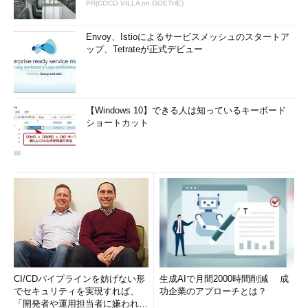
PR(COCO VILLA on GOETHE)
Yahoo! JAPAN HTTPS化への道のり
Envoy、Istioによるサービスメッシュのスタートア
ップ、Tetrateが正式デビュー
最後のセッションはヤフーのCTO室に所属する宮武大地氏によ
る、「Yahoo! JAPAN HTTPS化への道のり」。
100以上のサービス、1000以上のドメインに対してのHTTPSの
【Windows 10】できる人は知っているキーボード
適用
ショートカット
完全HTTPS化の開始当初、ヤフーが運営するサービスは100以
上、FQDN（Fully Qualified Domain Name）単位で1000以上あっ
たものの、それらにアクセスするユーザーが関わる部分全てを
HTTPS化することに決定。大規模プロジェクトを全社横断チー
ムを結成して対応したという。
CI/CDパイプラインを妨げない形
生成AIで月間2000時間削減 成
でセキュリティを実現すれば、
功企業のアプローチとは？
「開発者や運用担当者に嫌われな