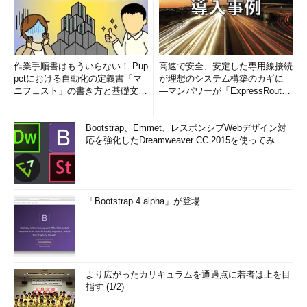
作業手順書はもういらない！ Pup
高速で安全、安定した専用線接続
petにおける自動化の定義書「マ
が理想のシステム構築のカギに―
ニフェスト」の書き方と基礎文法
―マンパワーが「ExpressRout
まとめ (1/5)
e」を導入した理由
Bootstrap、Emmet、レスポンシブWebデザイン対
応を強化したDreamweaver CC 2015を使ってみ...
「Bootstrap 4 alpha」が登場
より広がったカリキュラムを通過点に若者は上を目
指す (1/2)