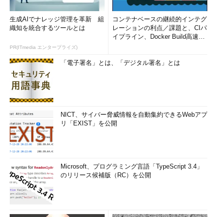
生成AIでナレッジ管理を革新 組
コンテナベースの継続的インテグ
織知を統合するツールとは
レーションの利点／課題と、CIパ
イプライン、Docker Build高速化
のコツ (1/2...
PR(ITmedia エンタープライズ)
「電子署名」とは、「デジタル署名」とは
NICT、サイバー脅威情報を自動集約できるWebアプ
リ「EXIST」を公開
Microsoft、プログラミング言語「TypeScript 3.4」
のリリース候補版（RC）を公開