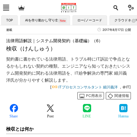
TOP
AIを作り動かし守り生かす
ロー/ノーコード
クラウドネイ
連載
2017年8月17日 公開
法律用語解説｜システム開発契約（基礎編）（6）
検収（けんしゅう）
契約書に書かれている法律用語、トラブル時にIT訴訟で争点とな
るかもしれない契約の種類。エンジニアなら知っておきたいシス
テム開発契約に関わる法律用語を、IT紛争解決の専門家 細川義
洋氏が分かりやすく解説します。
[
ITプロセスコンサルタント 細川義洋
，＠IT]
PC用表示
関連情報
Share
Post
LINE
Hatena
検収とは何か