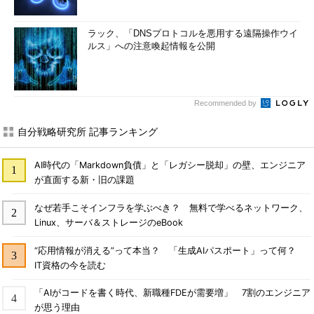
ラック、「DNSプロトコルを悪用する遠隔操作ウイ
ルス」への注意喚起情報を公開
Recommended by
自分戦略研究所 記事ランキング
AI時代の「Markdown負債」と「レガシー脱却」の壁、エンジニア
が直面する新・旧の課題
なぜ若手こそインフラを学ぶべき？ 無料で学べるネットワーク、
Linux、サーバ＆ストレージのeBook
“応用情報が消える”って本当？ 「生成AIパスポート」って何？
IT資格の今を読む
「AIがコードを書く時代、新職種FDEが需要増」 7割のエンジニア
が思う理由