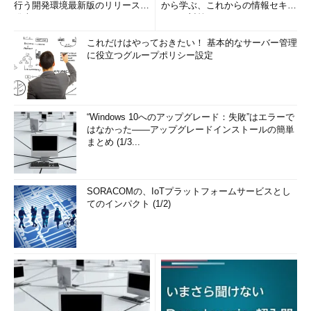
行う開発環境最新版のリリースを
から学ぶ、これからの情報セキュ
発表
リティ対策
これだけはやっておきたい！ 基本的なサーバー管理
に役立つグループポリシー設定
“Windows 10へのアップグレード：失敗”はエラーで
はなかった――アップグレードインストールの簡単
まとめ (1/3...
SORACOMの、IoTプラットフォームサービスとし
てのインパクト (1/2)