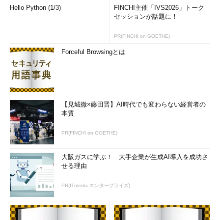
Hello Python (1/3)
FINCHI主催「IVS2026」トーク
セッションが話題に！
PR(FINCHI on GOETHE)
Forceful Browsingとは
【見城徹×藤田晋】AI時代でも変わらない経営者の
本質
PR(FINCHI on GOETHE)
大阪ガスに学ぶ！ 大手企業が生成AI導入を成功さ
せる理由
PR(ITmedia エンタープライズ)