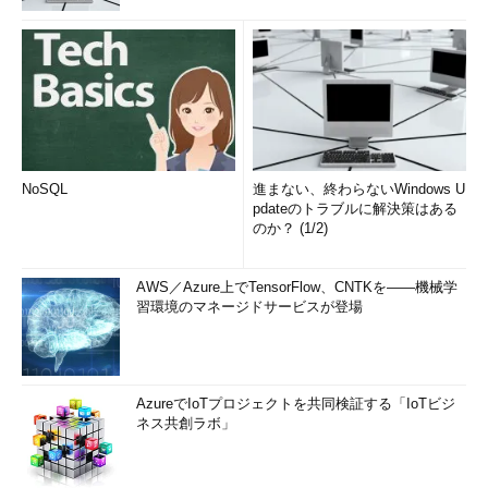
NoSQL
進まない、終わらないWindows U
pdateのトラブルに解決策はある
のか？ (1/2)
AWS／Azure上でTensorFlow、CNTKを――機械学
習環境のマネージドサービスが登場
AzureでIoTプロジェクトを共同検証する「IoTビジ
ネス共創ラボ」