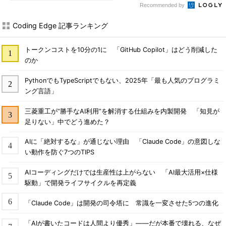
Recommended by
Coding Edge 記事ランキング
トークンコストを10分の1に 「GitHub Copilot」はどう削減した
のか
PythonでもTypeScriptでもない、2025年「最も人気のプログラミ
ング言語」
三菱重工が“勝手なAI利用”を解消する仕組みを内製開発 「知見が
足りない」中でどう進めた？
AIに「絶対するな」が通じない理由 「Claude Code」の意図しな
い動作を防ぐ7つのTIPS
AIコーディングだけでは生産性は上がらない 「AI最大活用×仕様
駆動」で開発ライフサイクルを再定義
「Claude Code」は開発の司令塔に 常識を一変させた5つの進化
「AIが書いたコードは人間より優秀」――だが本番で壊れる、なぜ