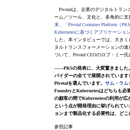
Pivotalは、企業のデジタルト
ーム／ツール、文化と、多角的に支
末、「Pivotal Container Pl
Kubernetesに基づくアプリケー
した。本インタビューでは、大きく
タルトランスフォーメーションの進
ついて、Pivotal CEOのロブ・
――PKSの発表に、大変驚きました。Piv
バイダーの全てで展開されていますし、Google 
Pivotalを選んでいます。
サム・ラム
FoundryとKubernetesはどち
の顧客の間でKubernetesの利
という点が開発理由に挙げられていまし
ョンまで製品化する必要性は、どこ
参照記事