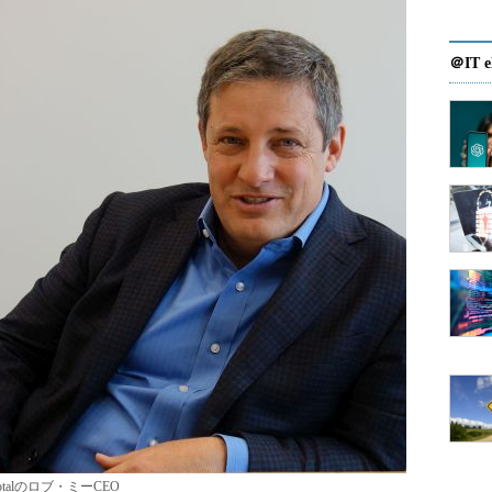
＠IT e
votalのロブ・ミーCEO