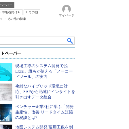
ペーパー
・中級者向けAI
その他
マイページ
ws
その他の特集
イトペーパー
現場主導のシステム開発で脱
Excel、誰もが使える「ノーコー
ドツール」の実力
複雑なハイブリッド環境に対
k
応、SAPから迅速にインサイトを
引き出すデータ統合
ベンチャー企業3社に学ぶ「開発
生産性」改善 リードタイム短縮
の秘訣とは?
地図システム開発/運用工数を削