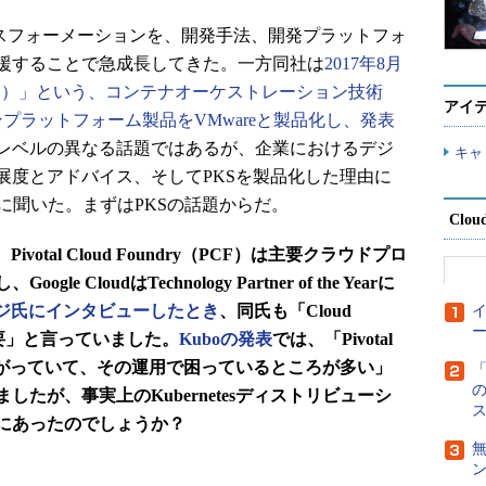
ランスフォーメーションを、開発手法、開発プラットフォ
援することで急成長してきた。一方同社は
2017年8月
atform（PKS）」という、コンテナオーケストレーション技術
アイ
ションプラットフォーム製品をVMwareと製品化し、発表
レベルの異なる話題ではあるが、企業におけるデジ
キャ
展度とアドバイス、そしてPKSを製品化した理由に
ミー氏に聞いた。まずはPKSの話題からだ。
Clou
otal Cloud Foundry（PCF）は主要クラウドプロ
CloudはTechnology Partner of the Yearに
ジ氏にインタビューしたとき
、同氏も「Cloud
ー
らも必要」と言っていました。
Kuboの発表
では、「Pivotal
用が広がっていて、その運用で困っているところが多い」
の
たが、事実上のKubernetesディストリビューシ
にあったのでしょうか？