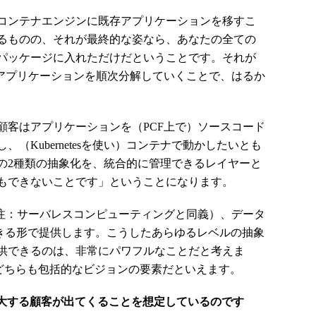
コンテナエンジンに既存アプリケーションを移すこ
るものの、それが最終的な姿なら、あなたの全ての
パッケージに入れただけだということです。それが
、アプリケーションを順次分解していくことで、はるか
客はアプリケーションを（PCF上で）ソースコード
（Kubernetesを使い）コンテナで動かしたいとも
の2種類の抽象化を、統合的に管理できるレイヤーと
もできないことです」ということになります。
ervice（注：サーバレスコンピューティングと同義）、データ
できる形で提供します。こうしたあらゆるレベルの抽象
供できるのは、非常にパワフルなことだと考えま
、どちらも包括的なビジョンの要素だといえます。
拡大する顧客が出てくることを想定しているのです