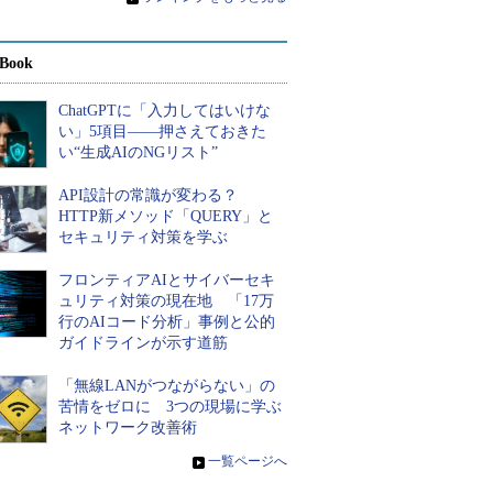
Book
ChatGPTに「入力してはいけな
い」5項目――押さえておきた
い“生成AIのNGリスト”
API設計の常識が変わる？
HTTP新メソッド「QUERY」と
セキュリティ対策を学ぶ
フロンティアAIとサイバーセキ
ュリティ対策の現在地 「17万
行のAIコード分析」事例と公的
ガイドラインが示す道筋
「無線LANがつながらない」の
苦情をゼロに 3つの現場に学ぶ
ネットワーク改善術
»
一覧ページへ