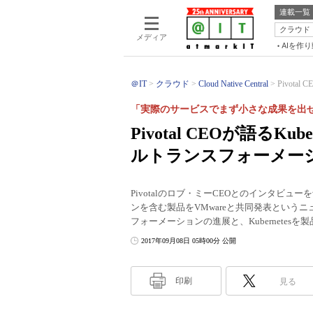
連載一覧
クラウド
メディア
AIを作
＠IT
クラウド
Cloud Native Central
Pivota
「実際のサービスでまず小さな成果を出
Pivotal CEOが語るK
ルトランスフォーメー
Pivotalのロブ・ミーCEOとのインタビュー
ンを含む製品をVMwareと共同発表という
フォーメーションの進展と、Kubernete
2017年09月08日 05時00分 公開
印刷
見る