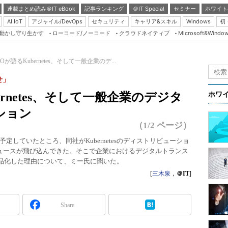
連載まとめ読み＠IT eBook
記事ランキング
＠IT Special
セミナー
ホワイト
AI IoT
アジャイル/DevOps
セキュリティ
キャリア&スキル
Windows
初
り動かし守り生かす
ローコード/ノーコード
クラウドネイティブ
Microsoft&Windo
Server & Storage
HTML5 + UX
l CEOが語るKubernetes、そして一般企業のデ...
Smart & Social
せ」
Coding Edge
ubernetes、そして一般企業のデジタ
ホワ
Java Agile
ション
Database Expert
（1/2 ページ）
Linux ＆ OSS
を予定していたところ、同社がKubernetesのディストリビューショ
ニュースが飛び込んできた。そこで企業におけるデジタルトランス
Master of IP Networ
sを製品化した理由について、ミー氏に聞いた。
Security & Trust
[
三木泉
，
＠IT
]
Test & Tools
Insider.NET
Share
ブログ