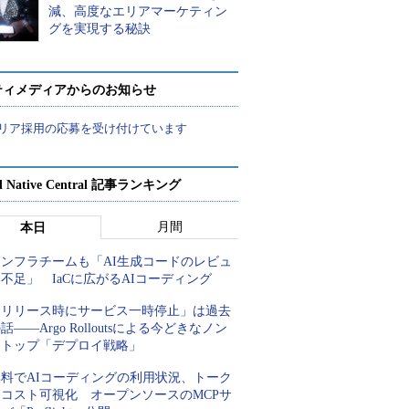
減、高度なエリアマーケティン
グを実現する秘訣
ティメディアからのお知らせ
リア採用の応募を受け付けています
d Native Central 記事ランキング
月間
本日
インフラチームも「AI生成コードのレビュ
不足」 IaCに広がるAIコーディング
「リリース時にサービス一時停止」は過去
話――Argo Rolloutsによる今どきなノン
ストップ「デプロイ戦略」
無料でAIコーディングの利用状況、トーク
ンコスト可視化 オープンソースのMCPサ