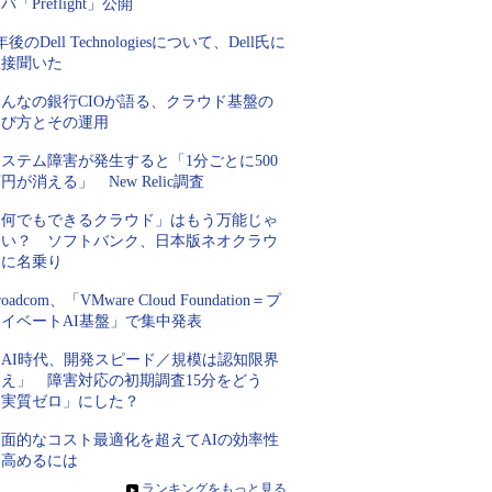
バ「Preflight」公開
年後のDell Technologiesについて、Dell氏に
直接聞いた
みんなの銀行CIOが語る、クラウド基盤の
選び方とその運用
ステム障害が発生すると「1分ごとに500
円が消える」 New Relic調査
「何でもできるクラウド」はもう万能じゃ
ない？ ソフトバンク、日本版ネオクラウ
ドに名乗り
roadcom、「VMware Cloud Foundation＝プ
ライベートAI基盤」で集中発表
「AI時代、開発スピード／規模は認知限界
超え」 障害対応の初期調査15分をどう
「実質ゼロ」にした？
表面的なコスト最適化を超えてAIの効率性
を高めるには
»
ランキングをもっと見る