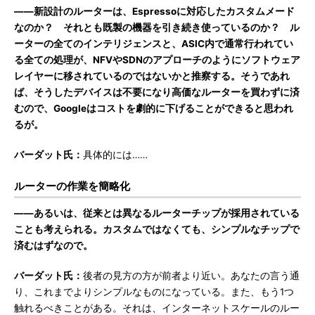
――新設計のルーターは、Espressoに対応したカスタムメード
なのか？ それとも既製の機器を引き続き使っているのか？ ル
ーターの全てのインテリジェンスと、ASIC内で通常行われてい
る全ての処理が、NFVやSDNのアプローチのようにソフトウェア
レイヤーに移されているのではないかと推察する。そうであれ
ば、そうしたデバイスは不要になり高価なルーターを買わずに済
むので、Googleはコストを劇的に下げることができると思われ
るが。
バーダット氏：
具体的には……
ルーターの作業を簡略化
――あるいは、従来とは異なるルーターチップが採用されている
ことも考えられる。カスタムではなくても、シンプルなチップで
済むはずなので。
バーダット氏：
後者の見方の方が前者より近い。あなたの言う通
り、これまでよりシンプルなものになっている。また、もう1つ
触れるべきことがある。それは、インターネットスケールのルー