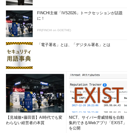
FINCHI主催「IVS2026」トークセッションが話題
に！
PR(FINCHI on GOETHE)
「電子署名」とは、「デジタル署名」とは
【見城徹×藤田晋】AI時代でも変
NICT、サイバー脅威情報を自動
わらない経営者の本質
集約できるWebアプリ「EXIST」
を公開