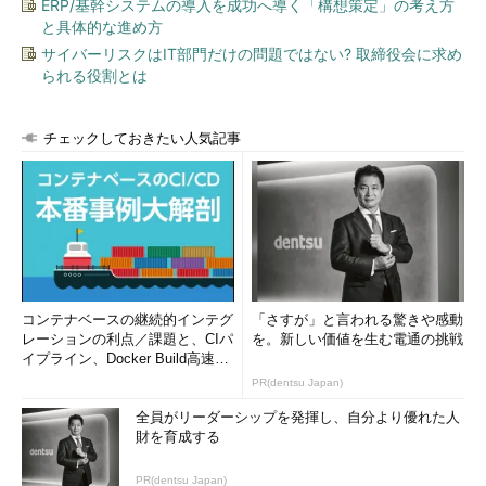
ERP/基幹システムの導入を成功へ導く「構想策定」の考え方
と具体的な進め方
サイバーリスクはIT部門だけの問題ではない? 取締役会に求め
られる役割とは
チェックしておきたい人気記事
コンテナベースの継続的インテグ
「さすが」と言われる驚きや感動
レーションの利点／課題と、CIパ
を。新しい価値を生む電通の挑戦
イプライン、Docker Build高速化
のコツ (1/2...
PR(dentsu Japan)
全員がリーダーシップを発揮し、自分より優れた人
財を育成する
PR(dentsu Japan)