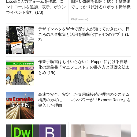
Excelに入力フォームを作成、コ
四角い部屋を四角く拭く！壁際ま
ントロールを追加、表示、ボタン
でしっかり拭けるロボット掃除機
でイベント実行 (1/3)
PR(Dreame)
デザインネタをWebで探す人が知っておきたい、日
ごろのネタ収集と活用を効率化する4つのアプリ (1/
3)
作業手順書はもういらない！ Puppetにおける自動
化の定義書「マニフェスト」の書き方と基礎文法ま
とめ (1/5)
高速で安全、安定した専用線接続が理想のシステム
構築のカギに――マンパワーが「ExpressRoute」を
導入した理由