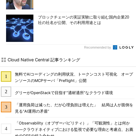
ブロックチェーンの実証実験に取り組む国内企業20
社の社名が公開、その利用用途とは
Recommended by
Cloud Native Central 記事ランキング
無料でAIコーディングの利用状況、トークンコスト可視化 オープ
ンソースのMCPサーバ「Preflight」公開
グリーがOpenStackで目指す“適材適所”なクラウド環境
「運用負荷は減った、だが心理負担は増えた」 結局は人が面倒を
見る“AI運用の矛盾”
「Observability（オブザーバビリティ）」「可観測性」とは何か
――クラウドネイティブにおける監視で必要な理由と考慮点、お薦
めのOSSの組み合わせ