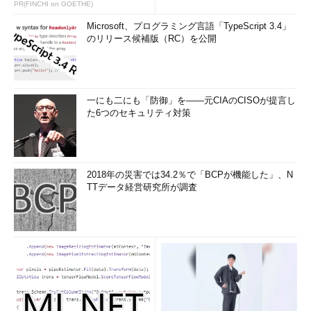
PR(FINCHI on GOETHE)
Microsoft、プログラミング言語「TypeScript 3.4」
のリリース候補版（RC）を公開
一にも二にも「防御」を――元CIAのCISOが提言し
た6つのセキュリティ対策
2018年の災害では34.2％で「BCPが機能した」、N
TTデータ経営研究所が調査