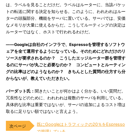
は、ラベルを見ることだけだ。ラベルはルーターに、当該パケッ
トの転送に関する決定を知らせる。このように、われわれはルー
ターの頭脳部分、機能をサーバに置いている。サーバでは、安価
なメモリが大量に使えるからだ。こうしてルーティングの決定は
ルーターではなく、ホストで行われるわけだ。
――Googleは自社のインフラで、Espressoを管理するソフトウ
ェアを全て運用するようになっている。そのためにどれだけのリ
ソースが要求されるのか？ こうしたエッジルーター群を管理す
るのにサーバが丸ごと必要なのか？ コンピュートとルーティン
グの比率はどのようなものか？ きちんとした質問の仕方すら分
からないが、教えていただきたい。
バーダット氏：
聞きたいことが何かはよく分かる。いい質問だ。
冗長性などのために、われわれは複数のサーバを利用している。
具体的な比率は重要ではないが、サーバの追加によるコスト増は
取るに足りない額ではないと言えよう。
既にGoogleはトラフィックの20％をEspresso
で管理している