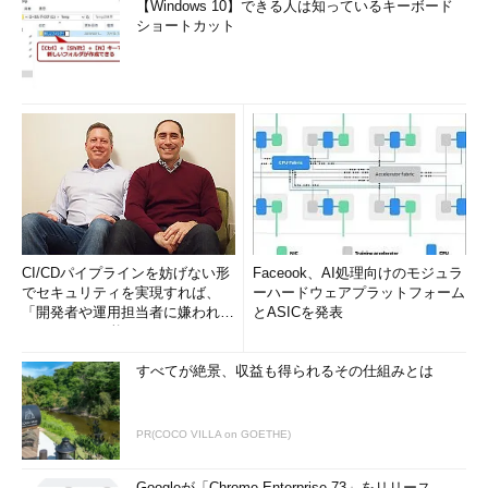
【Windows 10】できる人は知っているキーボード
ショートカット
CI/CDパイプラインを妨げない形
Faceook、AI処理向けのモジュラ
でセキュリティを実現すれば、
ーハードウェアプラットフォーム
「開発者や運用担当者に嫌われな
とASICを発表
いWAF」は可能か
すべてが絶景、収益も得られるその仕組みとは
PR(COCO VILLA on GOETHE)
Googleが「Chrome Enterprise 73」をリリース