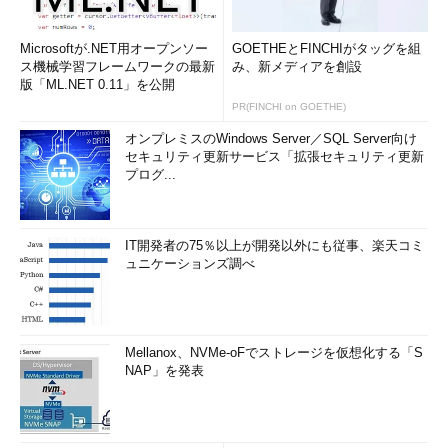
Microsoftが.NET用オープンソー
GOETHEとFINCHIがタッグを組
ス機械学習フレームワークの最新
み、新メディアを創設
版「ML.NET 0.11」を公開
PR(FINCHI on GOETHE)
オンプレミスのWindows Server／SQL Server向け
セキュリティ更新サービス「拡張セキュリティ更新
プログ...
IT開発者の75％以上が開発以外にも従事、楽天コミ
ュニケーションズ調べ
Mellanox、NVMe-oFでストレージを仮想化する「S
NAP」を発表