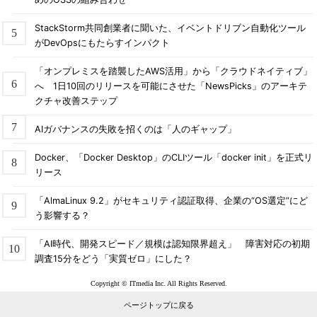
StackStorm共同創業者に聞いた、イベントドリブン自動化ツール
がDevOpsにもたらすインパクト
「オンプレミスを踏襲したAWS活用」から「クラウドネイティブ」
へ 1日10回のリリースを可能にさせた「NewsPicks」のアーキテ
クチャ改善ステップ
AIガバナンスの失敗を招くのは「人のギャップ」
Docker、「Docker Desktop」のCLIツール「docker init」を正式リ
リース
「AlmaLinux 9.2」がセキュリティ認証取得、企業の“OS選定”にど
う影響する？
「AI時代、開発スピード／規模は認知限界超え」 障害対応の初期
調査15分をどう「実質ゼロ」にした？
Copyright © ITmedia Inc. All Rights Reserved.
ページトップに戻る