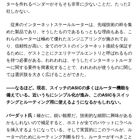
ターを作れるベンダーがそもそも非常に少ないことだ。たった2
社しかない。
従来のインターネットスケールルーターは、先端技術の粋を集
めた製品であり、そうしたものであるもっともな理由もある。こ
れらのルーターは極めて優れたエンジニアリングが施されてお
り、信頼性が高い。全てのゲストのインターネット接続を保証す
るために、ゲストごとにクエリテーブルエントリと呼ばれるもの
を持つ必要がある。われわれは、そうしたインターネットルータ
ーに関する要件を簡素化することで、われわれが使うものに関し
ては選択肢を大きく広げることができた。
――なるほど。現在、スイッチのASICの多くはルーター機能を
備えている。近いうちにシンプル化が進み、このASICをスイッ
チングとルーティング用に使えるようになるかもしれない。
バーダット氏：
確かに。鋭い観察だ。技術的な細部に興味がある
かもしれないので補足すると、ホストが全てのパケットにラベル
を挿入するようになっている。そして実質的にこのラベルが、ル
ーターのためにルーティング判断を行う。ルーターがすべきこと