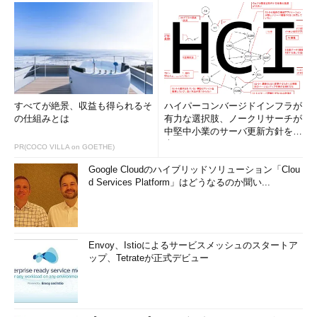
すべてが絶景、収益も得られるそ
ハイパーコンバージドインフラが
の仕組みとは
有力な選択肢、ノークリサーチが
中堅中小業のサーバ更新方針を調
査
PR(COCO VILLA on GOETHE)
Google Cloudのハイブリッドソリューション「Clou
d Services Platform」はどうなるのか聞い...
Envoy、Istioによるサービスメッシュのスタートア
ップ、Tetrateが正式デビュー