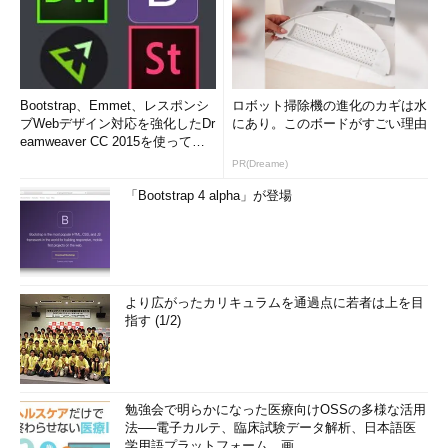
Bootstrap、Emmet、レスポンシ
ロボット掃除機の進化のカギは水
ブWebデザイン対応を強化したDr
にあり。このボードがすごい理由
eamweaver CC 2015を使って
み...
PR(Dreame)
「Bootstrap 4 alpha」が登場
より広がったカリキュラムを通過点に若者は上を目
指す (1/2)
勉強会で明らかになった医療向けOSSの多様な活用
法──電子カルテ、臨床試験データ解析、日本語医
学用語プラットフォーム、画...