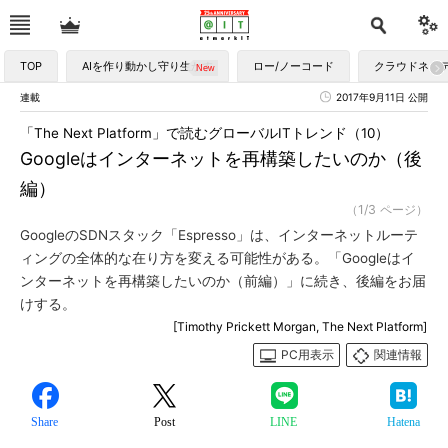
TOP
AIを作り動かし守り生かす
ロー/ノーコード
クラウドネイ
連載
2017年9月11日 公開
「The Next Platform」で読むグローバルITトレンド（10）
Googleはインターネットを再構築したいのか（後
編）
（1/3 ページ）
GoogleのSDNスタック「Espresso」は、インターネットルーテ
ィングの全体的な在り方を変える可能性がある。「Googleはイ
ンターネットを再構築したいのか（前編）」に続き、後編をお届
けする。
[Timothy Prickett Morgan, The Next Platform]
PC用表示
関連情報
Share
Post
LINE
Hatena