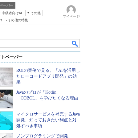
ペーパー
・中級者向けAI
その他
マイページ
ws
その他の特集
イトペーパー
ROIの実例で見る、「AIを活用し
たローコードアプリ開発」の効
果
Javaのプロが「Kotlin」
k
「COBOL」を学びたくなる理由
マイクロサービスを補完するJava
開発、知っておきたい利点と対
処すべき事項
ノンプログラミングで開発、