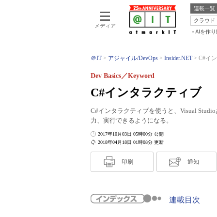
連載一覧
クラウド
メディア
AIを作
＠IT
アジャイル/DevOps
Insider.NET
C#イン
Dev Basics／Keyword
C#インタラクティブ
C#インタラクティブを使うと、Visual S
力、実行できるようになる。
2017年10月03日 05時00分 公開
2018年04月18日 01時08分 更新
印刷
通知
連載目次