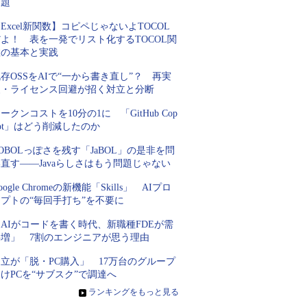
課題
Excel新関数】コピペじゃないよTOCOL
よ！ 表を一発でリスト化するTOCOL関
数の基本と実践
存OSSをAIで“一から書き直し”？ 再実
装・ライセンス回避が招く対立と分断
ークンコストを10分の1に 「GitHub Cop
lot」はどう削減したのか
OBOLっぽさを残す「JaBOL」の是非を問
直す――Javaらしさはもう問題じゃない
oogle Chromeの新機能「Skills」 AIプロ
プトの“毎回手打ち”を不要に
AIがコードを書く時代、新職種FDEが需
要増」 7割のエンジニアが思う理由
立が「脱・PC購入」 17万台のグループ
けPCを“サブスク”で調達へ
»
ランキングをもっと見る