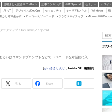
連載まとめ読み＠IT eBook
記事ランキング
＠IT Special
セミナー
ホワイト
AI IoT
アジャイル/DevOps
セキュリティ
キャリア&スキル
Windows
初
り動かし守り生かす
ローコード/ノーコード
クラウドネイティブ
Microsoft&Windo
Server & Storage
HTML5 + UX
タラクティブ：Dev Basics／Keyword
Smart & Social
Coding Edge
ホワ
Java Agile
tudioあるいはコマンドプロンプトなどで、C#コードを対話的に入
Database Expert
Linux ＆ OSS
[
かわさきしんじ
，
Insider.NET編集部
]
Master of IP Networ
Security & Trust
見る
Share
Test & Tools
Insider.NET
ブログ