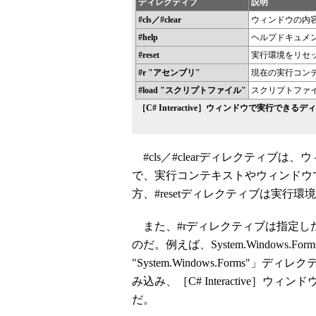
ディレクティブ
説明
#cls／#clear
ウィンドウの内
#help
ヘルプドキュメ
#reset
実行環境をリセ
#r "アセンブリ"
現在の実行コン
#load "スクリプトファイル"
スクリプトファ
［C# Interactive］ウィンドウで実行できる
#cls／#clearディレクティブ
で、実行コンテキストやウィンドウ
方、#resetディレクティブは実行
また、#rディレクティブは指定し
のだ。例えば、System.Windows.
"System.Windows.Forms
み込み、［C# Interactive］ウ
だ。