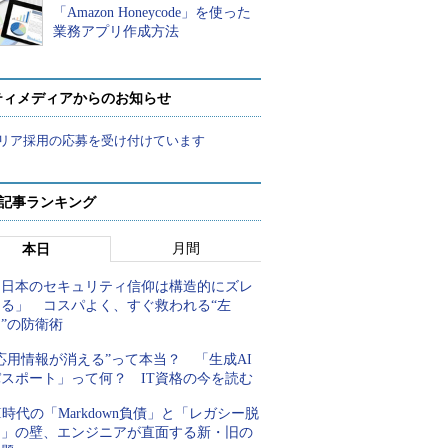
「Amazon Honeycode」を使った
業務アプリ作成方法
ティメディアからのお知らせ
リア採用の応募を受け付けています
 記事ランキング
月間
本日
「日本のセキュリティ信仰は構造的にズレ
てる」 コスパよく、すぐ救われる“左
”の防衛術
応用情報が消える”って本当？ 「生成AI
パスポート」って何？ IT資格の今を読む
I時代の「Markdown負債」と「レガシー脱
却」の壁、エンジニアが直面する新・旧の