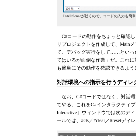
IntelliSenseが効くので、コードの入力も簡単
C#コードの動作をちょっと確認し
リプロジェクトを作成して、Main
て、デバッグ実行をして……といっ
てはいるが面倒な作業」だ。これに対して
も簡単にその動作を確認できるよう
対話環境への指示を行うディレ
なお、C#コードではなく、対話環
てやる。これをC#インタラクティブ
Interactive］ウィンドウでは
ールでは、#cls／#clear／#re