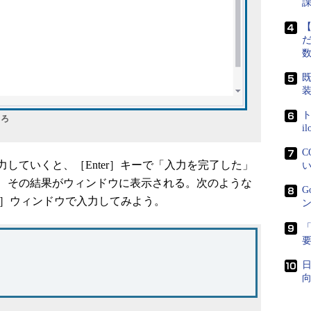
【
だ
既
ト
ころ
i
C
ていくと、［Enter］キーで「入力を完了した」
い
、その結果がウィンドウに表示される。次のような
G
ractive］ウィンドウで入力してみよう。
ン
「
日
向