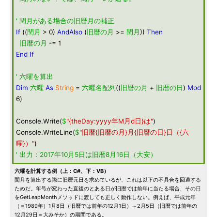
' 閏月がある場合の旧暦月の補正
If
((
閏月
> 0)
AndAlso
(
旧暦の月
>=
閏月
))
Then
旧暦の月
-= 1
End
If
' 六曜を算出
Dim
六曜
As
String
=
六曜名配列
((
旧暦の月
+
旧暦の日
)
Mod
6)
Console.Write(
$
"{theDay:yyyy年M月d日}は"
)
Console.WriteLine(
$
"旧暦{旧暦の月}月{旧暦の日}日（{六
曜}）"
)
' 出力：2017年10月5日は旧暦8月16日（大安）
六曜を計算する例（上：C#、下：VB）
閏月を算出する際に旧暦元日を求めているが、これは以下の不具合を回避する
ためだ。年号が変わった直後のとある日が旧暦では前年に当たる場合、その日
をGetLeapMonthメソッドに渡しても正しく動作しない。例えば、平成元年
（＝1989年）1月8日（旧暦では前年の12月1日）～2月5日（旧暦では前年の
12月29日＝大みそか）の期間である。