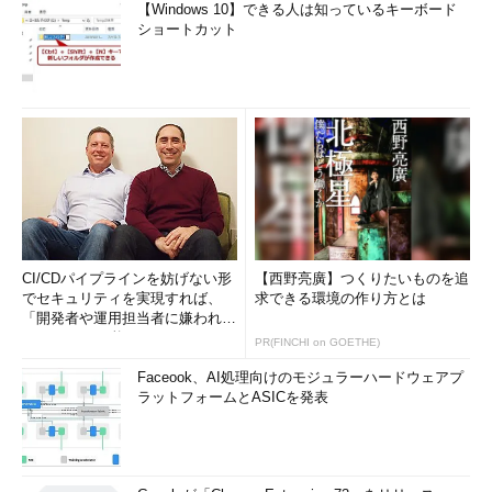
【Windows 10】できる人は知っているキーボード
ショートカット
CI/CDパイプラインを妨げない形
【西野亮廣】つくりたいものを追
でセキュリティを実現すれば、
求できる環境の作り方とは
「開発者や運用担当者に嫌われな
いWAF」は可能か
PR(FINCHI on GOETHE)
Faceook、AI処理向けのモジュラーハードウェアプ
ラットフォームとASICを発表