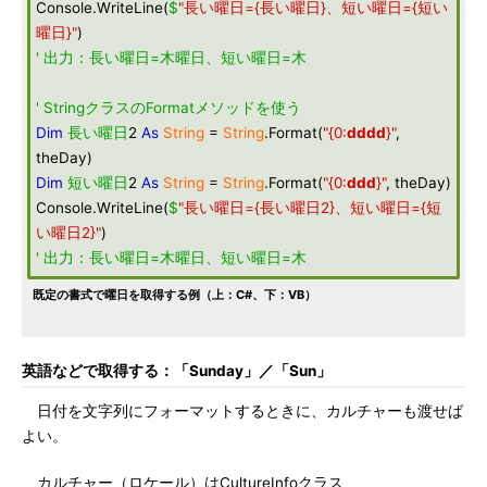
Console.WriteLine(
$
"長い曜日={長い曜日}、短い曜日={短い
曜日}"
)
' 出力：長い曜日=木曜日、短い曜日=木
' StringクラスのFormatメソッドを使う
Dim
長い曜日
2
As
String
=
String
.Format(
"{0:
dddd
}"
,
theDay)
Dim
短い曜日
2
As
String
=
String
.Format(
"{0:
ddd
}"
, theDay)
Console.WriteLine(
$
"長い曜日={長い曜日2}、短い曜日={短
い曜日2}"
)
' 出力：長い曜日=木曜日、短い曜日=木
既定の書式で曜日を取得する例（上：C#、下：VB）
英語などで取得する：「Sunday」／「Sun」
日付を文字列にフォーマットするときに、カルチャーも渡せば
よい。
カルチャー（ロケール）はCultureInfoクラス