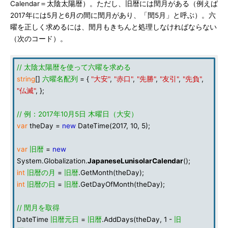
Calendar＝太陰太陽暦）。ただし、旧暦には閏月がある（例えば
2017年には5月と6月の間に閏月があり、「閏5月」と呼ぶ）。六
曜を正しく求めるには、閏月もきちんと処理しなければならない
（次のコード）。
// 太陰太陽暦を使って六曜を求める
string
[]
六曜名配列
= {
"大安"
,
"赤口"
,
"先勝"
,
"友引"
,
"先負"
,
"仏滅"
, };
// 例：2017年10月5日 木曜日（大安）
var
theDay =
new
DateTime(2017, 10, 5);
var
旧暦
=
new
System.Globalization.
JapaneseLunisolarCalendar
();
int
旧暦の月
=
旧暦
.GetMonth(theDay);
int
旧暦の日
=
旧暦
.GetDayOfMonth(theDay);
// 閏月を取得
DateTime
旧暦元日
=
旧暦
.AddDays(theDay, 1 -
旧