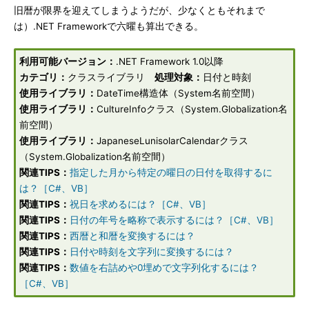
旧暦が限界を迎えてしまうようだが、少なくともそれまで
は）.NET Frameworkで六曜も算出できる。
利用可能バージョン：
.NET Framework 1.0以降
カテゴリ：
クラスライブラリ
処理対象：
日付と時刻
使用ライブラリ：
DateTime構造体（System名前空間）
使用ライブラリ：
CultureInfoクラス（System.Globalization名
前空間）
使用ライブラリ：
JapaneseLunisolarCalendarクラス
（System.Globalization名前空間）
関連TIPS：
指定した月から特定の曜日の日付を取得するに
は？［C#、VB］
関連TIPS：
祝日を求めるには？［C#、VB］
関連TIPS：
日付の年号を略称で表示するには？［C#、VB］
関連TIPS：
西暦と和暦を変換するには？
関連TIPS：
日付や時刻を文字列に変換するには？
関連TIPS：
数値を右詰めや0埋めで文字列化するには？
［C#、VB］