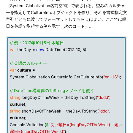
（System.Globalization名前空間）で表される。望みのカルチャ
ーを指定してCultureInfoオブジェクトを作り、それを書式指定文
字列とともに渡してフォーマットしてもらえばよい。ここでは曜
日を英語で取得する例を示す（次のコード）。
// 例：2017年10月5日 木曜日
var
theDay =
new
DateTime(2017, 10, 5);
// 英語のカルチャー
var
culture
=
System.Globalization.CultureInfo.GetCultureInfo(
"en-US"
);
// DateTime構造体のToStringメソッドを使う
string
longDayOfTheWeek = theDay.ToString(
"dddd"
,
culture
);
string
shortDayOfTheWeek = theDay.ToString(
"ddd"
,
culture
);
Console.WriteLine(
$
"長い曜日={longDayOfTheWeek}、短い
曜日={shortDayOfTheWeek}"
);