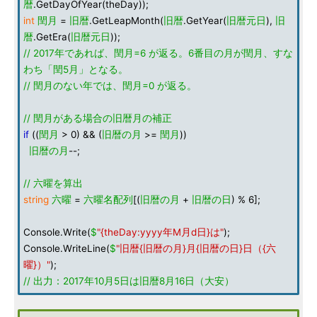
暦
.GetDayOfYear(theDay));
int
閏月
=
旧暦
.GetLeapMonth(
旧暦
.GetYear(
旧暦元日
),
旧
暦
.GetEra(
旧暦元日
));
// 2017年であれば、閏月=6 が返る。6番目の月が閏月、すな
わち「閏5月」となる。
// 閏月のない年では、閏月=0 が返る。
// 閏月がある場合の旧暦月の補正
if
((
閏月
> 0) && (
旧暦の月
>=
閏月
))
旧暦の月
--;
// 六曜を算出
string
六曜
=
六曜名配列
[(
旧暦の月
+
旧暦の日
) % 6];
Console.Write(
$
"{theDay:yyyy年M月d日}は"
);
Console.WriteLine(
$
"旧暦{旧暦の月}月{旧暦の日}日（{六
曜}）"
);
// 出力：2017年10月5日は旧暦8月16日（大安）