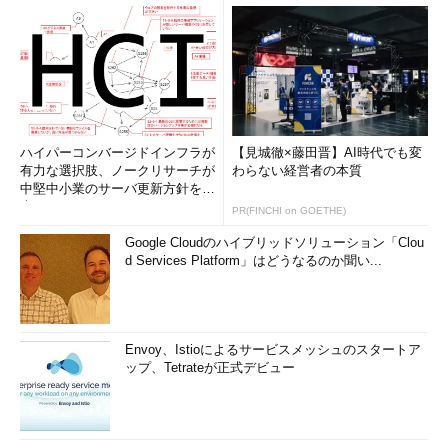
ハイパーコンバージドインフラが
【見城徹×藤田晋】AI時代でも変
有力な選択肢、ノークリサーチが
わらない経営者の本質
中堅中小業のサーバ更新方針を調
査
PR(FINCHI on GOETHE)
Google Cloudのハイブリッドソリューション「Clou
d Services Platform」はどうなるのか聞い...
Envoy、Istioによるサービスメッシュのスタートア
ップ、Tetrateが正式デビュー