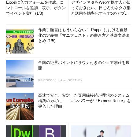
Excelに入力フォームを作成、コ
デザインネタをWebで探す人が知
ントロールを追加、表示、ボタン
っておきたい、日ごろのネタ収集
でイベント実行 (1/3)
と活用を効率化する4つのアプリ
(1/3)
作業手順書はもういらない！ Puppetにおける自動
化の定義書「マニフェスト」の書き方と基礎文法ま
とめ (1/5)
全国の絶景ポイントにサウナ付きのシェア別荘を展
開
PR(COCO VILLA on GOETHE)
高速で安全、安定した専用線接続が理想のシステム
構築のカギに――マンパワーが「ExpressRoute」を
導入した理由