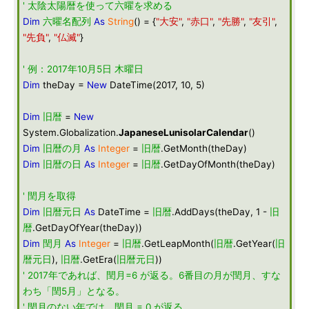
' 太陰太陽暦を使って六曜を求める
Dim
六曜名配列
As
String
() = {
"大安"
,
"赤口"
,
"先勝"
,
"友引"
,
"先負"
,
"仏滅"
}
' 例：2017年10月5日 木曜日
Dim
theDay =
New
DateTime(2017, 10, 5)
Dim
旧暦
=
New
System.Globalization.
JapaneseLunisolarCalendar
()
Dim
旧暦の月
As
Integer
=
旧暦
.GetMonth(theDay)
Dim
旧暦の日
As
Integer
=
旧暦
.GetDayOfMonth(theDay)
' 閏月を取得
Dim
旧暦元日
As
DateTime =
旧暦
.AddDays(theDay, 1 -
旧
暦
.GetDayOfYear(theDay))
Dim
閏月
As
Integer
=
旧暦
.GetLeapMonth(
旧暦
.GetYear(
旧
暦元日
),
旧暦
.GetEra(
旧暦元日
))
' 2017年であれば、閏月=6 が返る。6番目の月が閏月、すな
わち「閏5月」となる。
' 閏月のない年では、閏月 = 0 が返る。