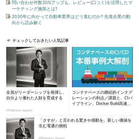
問い合わせ件数30%アップも、レビュー(口コミ)を活用したマ
ーケティング施策とは?
2030年に向かって自動車業界はどう進むのか? 先進企業の動
向から読み解く
チェックしておきたい人気記事
全員がリーダーシップを発揮し、
コンテナベースの継続的インテグ
自分より優れた人財を育成する
レーションの利点／課題と、CIパ
イプライン、Docker Build高速化
のコツ (1/2...
PR(dentsu Japan)
「さすが」と言われる驚きや感動を。新しい価値を
生む電通の挑戦
PR(dentsu Japan)