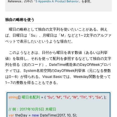
Reference」の中の「
5 Appendix A: Product Behavior
」を参照。
独自の略称を使う
曜日の略称として独自の文字列を使いたいことがある。例え
ば、日曜日は「Su」、月曜日は「M」などと1～2文字のアルファ
ベットで表示したいというような場合だ。
このようなときは、日付から曜日を表す数値（あるいは列挙
値）を取得し、それを使って配列を参照するなどして独自の文字
列を得る（次のコード）。DateTime構造体のDayOfWeekプロパ
ティでは、System名前空間のDayOfWeek列挙体（元になる整数
は0～6）が得られる。Visual Basicでは、Weekday関数を使って
1～7の整数を得ることもできる。
string
[]
曜日名配列
= {
"Su"
,
"M"
,
"Tu"
,
"W"
,
"Th"
,
"F"
,
"Sa"
, };
// 例：2017年10月5日 木曜日
var
theDay =
new
DateTime(2017, 10, 5);