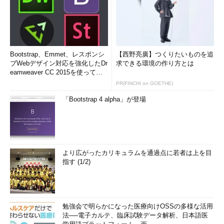
Bootstrap、Emmet、レスポンシ
【西野亮廣】つくりたいものを追
ブWebデザイン対応を強化したDr
求できる環境の作り方とは
eamweaver CC 2015を使って
み...
PR(FINCHI on GOETHE)
「Bootstrap 4 alpha」が登場
より広がったカリキュラムを通過点に若者は上を目
指す (1/2)
勉強会で明らかになった医療向けOSSの多様な活用
法──電子カルテ、臨床試験データ解析、日本語医