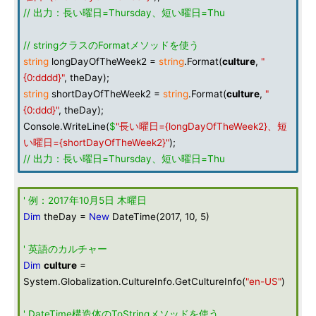
// 出力：長い曜日=Thursday、短い曜日=Thu
// stringクラスのFormatメソッドを使う
string
longDayOfTheWeek2 =
string
.Format(
culture
,
"
{0:dddd}"
, theDay);
string
shortDayOfTheWeek2 =
string
.Format(
culture
,
"
{0:ddd}"
, theDay);
Console.WriteLine(
$
"長い曜日={longDayOfTheWeek2}、短
い曜日={shortDayOfTheWeek2}"
);
// 出力：長い曜日=Thursday、短い曜日=Thu
' 例：2017年10月5日 木曜日
Dim
theDay =
New
DateTime(2017, 10, 5)
' 英語のカルチャー
Dim
culture
=
System.Globalization.CultureInfo.GetCultureInfo(
"en-US"
)
' DateTime構造体のToStringメソッドを使う