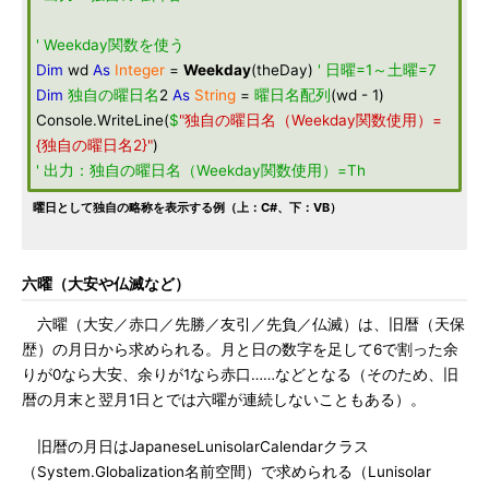
' Weekday関数を使う
Dim
wd
As
Integer
=
Weekday
(theDay)
' 日曜=1～土曜=7
Dim
独自の曜日名
2
As
String
=
曜日名配列
(wd - 1)
Console.WriteLine(
$
"独自の曜日名（Weekday関数使用）=
{独自の曜日名2}"
)
' 出力：独自の曜日名（Weekday関数使用）=Th
曜日として独自の略称を表示する例（上：C#、下：VB）
六曜（大安や仏滅など）
六曜（大安／赤口／先勝／友引／先負／仏滅）は、旧暦（天保
歴）の月日から求められる。月と日の数字を足して6で割った余
りが0なら大安、余りが1なら赤口……などとなる（そのため、旧
暦の月末と翌月1日とでは六曜が連続しないこともある）。
旧暦の月日はJapaneseLunisolarCalendarクラス
（System.Globalization名前空間）で求められる（Lunisolar