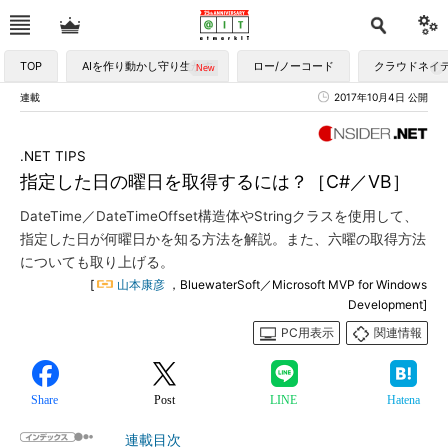
TOP
AIを作り動かし守り生かす
ロー/ノーコード
クラウドネイ
連載
2017年10月4日 公開
.NET TIPS
指定した日の曜日を取得するには？［C#／VB］
DateTime／DateTimeOffset構造体やStringクラスを使用して、
指定した日が何曜日かを知る方法を解説。また、六曜の取得方法
についても取り上げる。
[
山本康彦
，BluewaterSoft／Microsoft MVP for Windows
Development]
PC用表示
関連情報
Share
Post
LINE
Hatena
連載目次