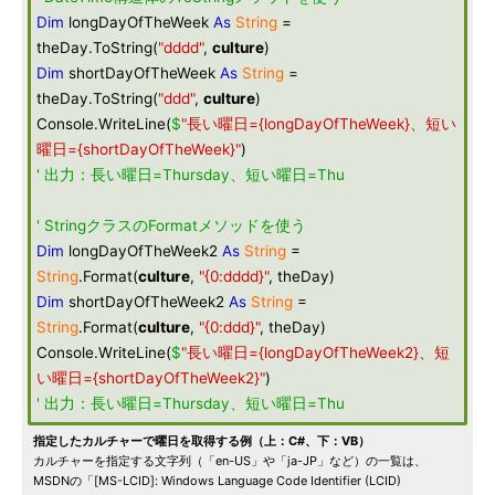
Dim
longDayOfTheWeek
As
String
=
theDay.ToString(
"dddd"
,
culture
)
Dim
shortDayOfTheWeek
As
String
=
theDay.ToString(
"ddd"
,
culture
)
Console.WriteLine(
$
"長い曜日={longDayOfTheWeek}、短い
曜日={shortDayOfTheWeek}"
)
' 出力：長い曜日=Thursday、短い曜日=Thu
' StringクラスのFormatメソッドを使う
Dim
longDayOfTheWeek2
As
String
=
String
.Format(
culture
,
"{0:dddd}"
, theDay)
Dim
shortDayOfTheWeek2
As
String
=
String
.Format(
culture
,
"{0:ddd}"
, theDay)
Console.WriteLine(
$
"長い曜日={longDayOfTheWeek2}、短
い曜日={shortDayOfTheWeek2}"
)
' 出力：長い曜日=Thursday、短い曜日=Thu
指定したカルチャーで曜日を取得する例（上：C#、下：VB）
カルチャーを指定する文字列（「en-US」や「ja-JP」など）の一覧は、
MSDNの「[MS-LCID]: Windows Language Code Identifier (LCID)