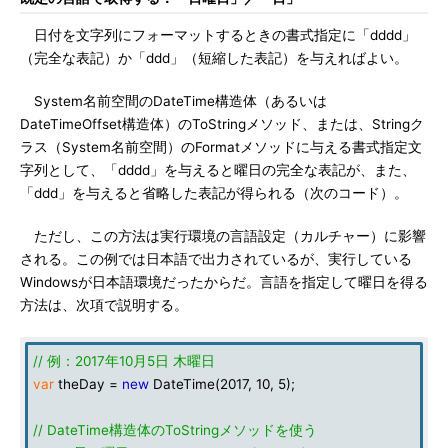
日付を文字列にフォーマットするときの書式指定に「dddd」
（完全な表記）か「ddd」（短縮した表記）を与えればよい。
System名前空間のDateTime構造体（あるいは
DateTimeOffset構造体）のToStringメソッド、または、Stringク
ラス（System名前空間）のFormatメソッドに与える書式指定文
字列として、「dddd」を与えると曜日の完全な表記が、また、
「ddd」を与えると省略した表記が得られる（次のコード）。
ただし、この方法は実行環境の言語設定（カルチャー）に影響
される。この例では日本語で出力されているが、実行している
Windowsが日本語環境だったからだ。言語を指定して曜日を得る
方法は、次項で説明する。
// 例：2017年10月5日 木曜日
var
theDay =
new
DateTime(2017, 10, 5);
// DateTime構造体のToStringメソッドを使う