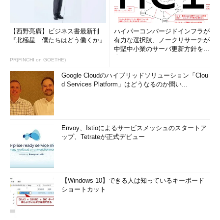
【西野亮廣】ビジネス書最新刊
ハイパーコンバージドインフラが
『北極星 僕たちはどう働くか』
有力な選択肢、ノークリサーチが
中堅中小業のサーバ更新方針を調
査
PR(FINCHI on GOETHE)
Google Cloudのハイブリッドソリューション「Clou
d Services Platform」はどうなるのか聞い...
Envoy、Istioによるサービスメッシュのスタートア
ップ、Tetrateが正式デビュー
【Windows 10】できる人は知っているキーボード
ショートカット