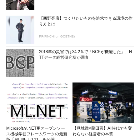
【西野亮廣】つくりたいものを追求できる環境の作
り方とは
PR(FINCHI on GOETHE)
2018年の災害では34.2％で「BCPが機能した」、N
TTデータ経営研究所が調査
Microsoftが.NET用オープンソー
【見城徹×藤田晋】AI時代でも変
ス機械学習フレームワークの最新
わらない経営者の本質
版「ML.NET 0.11」を公開