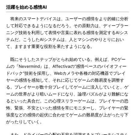
活躍を始める感情AI
将来のスマートデバイスは、ユーザーの感情をより的確に分析
して対応できるようになるだろう。その原動力は、ディープラー
ニング技術を利用して表情や言葉に表れる感情を測定するAIシス
テムだ。こうしたAIシステムは、人とマシンのやりとりにおい
て、ますます重要な役割を果たすようになる。
既にそうしたステップがとられ始めている。例えば、PCゲー
ムの『Nevermind』は、Affectivaの“感情ベースのバイオフィー
ドバック”技術を採用し、Webカメラや各種の対応機器でプレイ
ヤーの感情を感知して、それに応じてゲームの難易度を調整す
る。プレイヤーが数十分プレイしてゲームに没入していくと、ゲ
ームの世界がより暗いムードになり、論理パズルがより難解にな
るといった具合だ。この心理スリラーゲームは、プレイヤーの恐
怖、緊張、不安といった感情を常にモニターし、プレイヤーの緊
張度などの感情の起伏に合わせてゲームの難易度が上がったり下
がったりしていく。
また、ドライバーの心配や不安を認識するとブレーキシステム