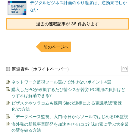
デジタルビジネス計画のやり過ぎは、逆効果でしか
ない
過去の連載記事が 36 件あります
前のページへ
関連資料（ホワイトペーパー）
PR
ネットワーク監視ツール選びで外せないポイント4選
購入したPCが破損するたび情シスが苦労 PC運用の負担はど
うすれば解消できる?
ビザスクやソラコムも採用 Slack連携による稟議承認“爆速
化”の方法
「データベース監視」入門:今日からツールではじめるDB監視
海外発の新規事業開発を加速させるには? 味の素に学ぶ大企業
の壁を破る方法