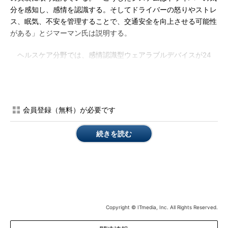
分を感知し、感情を認識する。そしてドライバーの怒りやストレ
ス、眠気、不安を管理することで、交通安全を向上させる可能性
がある」とジマーマン氏は説明する。
ヘルスケア分野では、感情認識型ウェアラブルデバイスが24
時間、週7日、患者の精神状態をモニタリングし、必要な場合に
直ちに医師や介護者にアラートを送るようになる可能性がある。
また、こうしたデバイスは、隔離された高齢者や子どもが自分の
精神状態をモニタリングするのにも役立つかもしれない。さら
会員登録（無料）が必要です
に、医師や介護者はこうしたデバイスにより、ケア対象者の精神
状態のパターンをモニタリングし、いつ、どのように彼らとコミ
続きを読む
ュニケーションを取るかを判断できる。
感情を認識して対応するための現在のプラットフォームは大部
分が非公開であり、幾つかの固有のユースケース向けにカスタマ
イズされている。また、こうしたプラットフォームはこの数年、
商品やブランドの認知度調査のために多くのグローバルブランド
企業で使われている。「ITやメディアの大手企業が、今後2年間
Copyright © ITmedia, Inc. All Rights Reserved.
にこうしたプラットフォームの機能強化に向けた協業を展開する