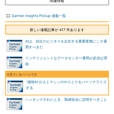
ことや、生活をより良いものに変えるツールを提供することが予
関連情報
想される」とジマーマン氏は述べている。
Gartner Insights Pickup 連載一覧
出典：
Emotion AI Will Personalize Interactions
（Smarter with
Gartner）
新しい連載記事が 417 件あります
筆者 Laurence Goasduff
AIは、自社のビジネスを左右する重要業務にこそ適
Director, Public Relations
用すべきだ
インテリジェントなデータセンター運用が必須な理
由
“感情AI”が人とマシンのやりとりをパーソナライズ
する
ハッキングされたとき、取締役会に説明すべきこと