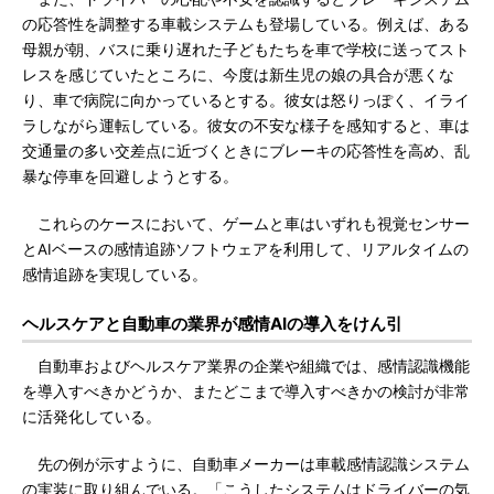
の応答性を調整する車載システムも登場している。例えば、ある
母親が朝、バスに乗り遅れた子どもたちを車で学校に送ってスト
レスを感じていたところに、今度は新生児の娘の具合が悪くな
り、車で病院に向かっているとする。彼女は怒りっぽく、イライ
ラしながら運転している。彼女の不安な様子を感知すると、車は
交通量の多い交差点に近づくときにブレーキの応答性を高め、乱
暴な停車を回避しようとする。
これらのケースにおいて、ゲームと車はいずれも視覚センサー
とAIベースの感情追跡ソフトウェアを利用して、リアルタイムの
感情追跡を実現している。
ヘルスケアと自動車の業界が感情AIの導入をけん引
自動車およびヘルスケア業界の企業や組織では、感情認識機能
を導入すべきかどうか、またどこまで導入すべきかの検討が非常
に活発化している。
先の例が示すように、自動車メーカーは車載感情認識システム
の実装に取り組んでいる。「こうしたシステムはドライバーの気