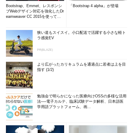
Bootstrap、Emmet、レスポンシ
「Bootstrap 4 alpha」が登場
ブWebデザイン対応を強化したDr
eamweaver CC 2015を使って
み...
狭い道もスイスイ。小口配送で活躍する小さな軽ト
ラ感覚EV
PR(BLAZE)
より広がったカリキュラムを通過点に若者は上を目
指す (1/2)
勉強会で明らかになった医療向けOSSの多様な活用
法──電子カルテ、臨床試験データ解析、日本語医
学用語プラットフォーム、画...