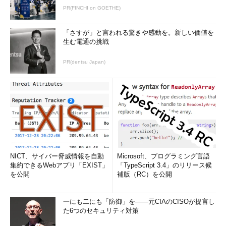
PR(FINCHI on GOETHE)
「さすが」と言われる驚きや感動を。新しい価値を
生む電通の挑戦
PR(dentsu Japan)
NICT、サイバー脅威情報を自動
Microsoft、プログラミング言語
集約できるWebアプリ「EXIST」
「TypeScript 3.4」のリリース候
を公開
補版（RC）を公開
一にも二にも「防御」を――元CIAのCISOが提言し
た6つのセキュリティ対策