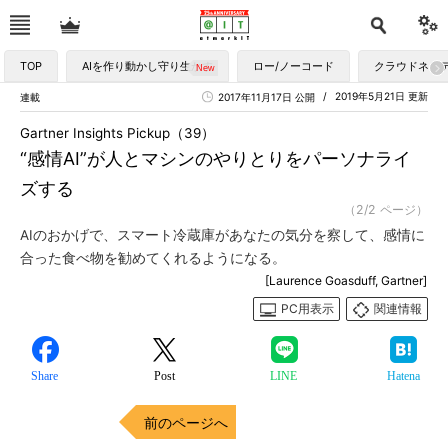
TOP
AIを作り動かし守り生かす
ロー/ノーコード
クラウドネイ
2019年5月21日 更新
連載
2017年11月17日 公開
Gartner Insights Pickup（39）
“感情AI”が人とマシンのやりとりをパーソナライ
ズする
（2/2 ページ）
AIのおかげで、スマート冷蔵庫があなたの気分を察して、感情に
合った食べ物を勧めてくれるようになる。
[Laurence Goasduff, Gartner]
PC用表示
関連情報
Share
Post
LINE
Hatena
前のページへ