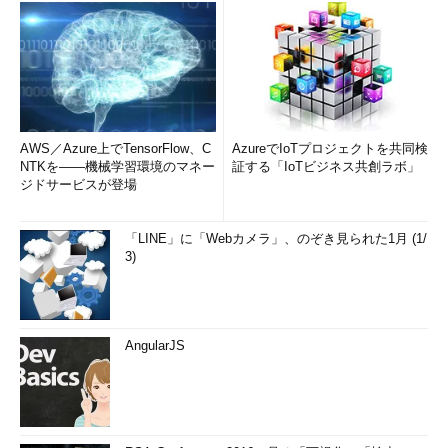
AWS／Azure上でTensorFlow、C
AzureでIoTプロジェクトを共同検
NTKを――機械学習環境のマネー
証する「IoTビジネス共創ラボ」
ジドサービスが登場
「LINE」に「Webカメラ」、のぞき見られた1月 (1/
3)
AngularJS