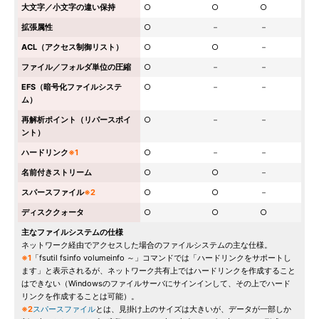
大文字／小文字の違い保持
○
○
○
拡張属性
○
－
－
ACL（アクセス制御リスト）
○
○
－
ファイル／フォルダ単位の圧縮
○
－
－
EFS（暗号化ファイルシステ
○
－
－
ム）
再解析ポイント（リパースポイ
○
－
－
ント）
ハードリンク
※1
○
－
－
名前付きストリーム
○
○
－
スパースファイル
※2
○
○
－
ディスククォータ
○
○
○
主なファイルシステムの仕様
ネットワーク経由でアクセスした場合のファイルシステムの主な仕様。
※1
「fsutil fsinfo volumeinfo ～」コマンドでは「ハードリンクをサポートし
ます」と表示されるが、ネットワーク共有上ではハードリンクを作成すること
はできない（Windowsのファイルサーバにサインインして、その上でハード
リンクを作成することは可能）。
※2
スパースファイル
とは、見掛け上のサイズは大きいが、データが一部しか