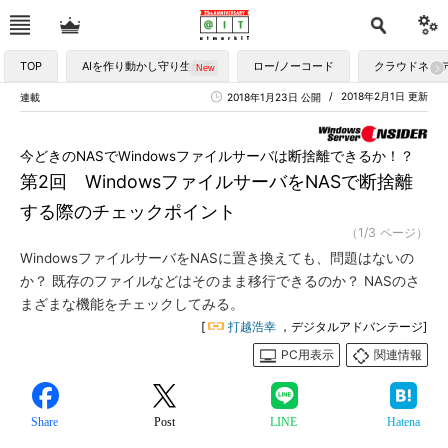
TOP
AIを作り動かし守り生かす
ロー/ノーコード
クラウドネイ
2018年2月1日 更新
連載
2018年1月23日 公開
今どきのNASでWindowsファイルサーバは断捨離できるか！？
第2回 WindowsファイルサーバをNASで断捨離
する際のチェックポイント
（1/3 ページ）
WindowsファイルサーバをNASに置き換えても、問題はないの
か？ 既存のファイルなどはそのまま移行できるのか？ NASのさ
まざまな機能をチェックしてみる。
[
打越浩幸
，デジタルアドバンテージ]
PC用表示
関連情報
Share
Post
LINE
Hatena