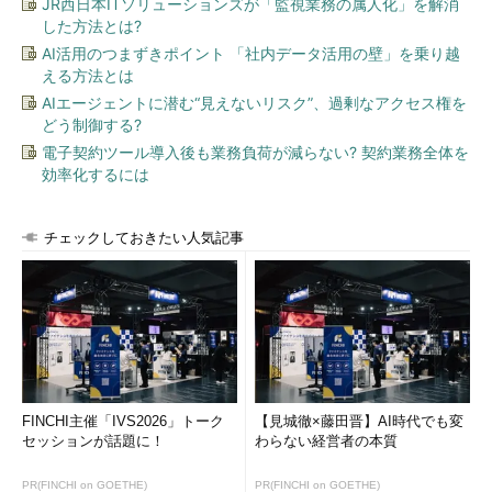
JR西日本ITソリューションズが「監視業務の属人化」を解消
した方法とは?
AI活用のつまずきポイント 「社内データ活用の壁」を乗り越
える方法とは
AIエージェントに潜む“見えないリスク”、過剰なアクセス権を
どう制御する?
電子契約ツール導入後も業務負荷が減らない? 契約業務全体を
効率化するには
チェックしておきたい人気記事
変換した表の部分を別のWord文書にコピーする（1）
PDFファイルからWord文書に変換した表をコピーして、別
のWord文書に貼り付ける。
▼
FINCHI主催「IVS2026」トーク
【見城徹×藤田晋】AI時代でも変
セッションが話題に！
わらない経営者の本質
PR(FINCHI on GOETHE)
PR(FINCHI on GOETHE)