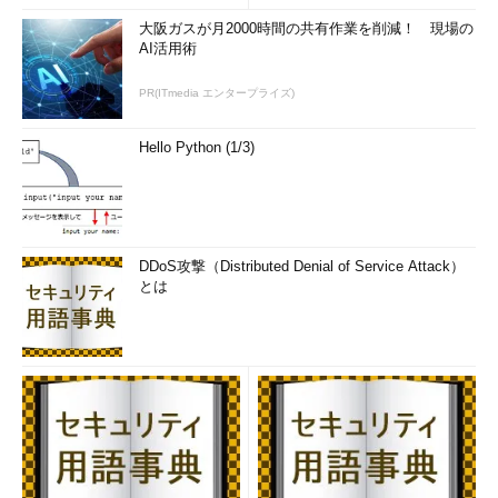
大阪ガスが月2000時間の共有作業を削減！ 現場の
AI活用術
PR(ITmedia エンタープライズ)
変換した表の部分を別のWord文書にコピーする（2）
Hello Python (1/3)
PDFファイルからWord文書に変換した表をコピーして、別
のWord文書に貼り付けたところ。その際、［元の書式を保
持］で貼り付けると、元の書式が維持される。このようにP
DFファイルから直接、Word文書に貼り付ける場合に比べ
て、書式が維持されていることが分かる。
DDoS攻撃（Distributed Denial of Service Attack）
とは
なお、PDFファイルの一部分のみを変換するといったことはで
きず、全てのページを読み込むことになる。ページ数が多いPDF
ファイルを変換するような場合には、事前にPDFファイルから必
要な部分のみを抜き出す（PDFファイルを分割する）とよい。具
体的には、Acrobat ReaderでPDFファイルを読み込み、PDFファ
イルの必要なページ範囲を再度、「Microsoft Print to PDF」で
印刷すればよい。