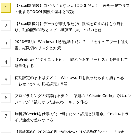
【Excel新関数】コピペじゃないよTOCOLだよ！ 表を一発でリス
ト化するTOCOL関数の基本と実践
【Excel新機能】データが増えるたびに数式を直すのはもう終わ
り。動的配列関数とスピル演算子（#）の威力とは
2026年6月にWindows 11が起動不能に？ 「セキュアブート証明
書」期限切れリスクと対策
【Windows 11ダイエット術】「隠れた不要サービス」を停止して
軽量化する
初期設定のままはダメ！ Windows 11を買ったらすぐ消すべき
「おせっかいな初期設定」5選
プログラミングの知識は不要？ 話題の「Claude Code」で非エン
ジニアが「欲しかったあのツール」を作る
無料版Geminiを仕事で使い倒すための設定と注意点、Gmailやドラ
イブ連携で差をつけろ
【最終案内】2026年6月にWindows 11が起動不能に？ 「セキュ