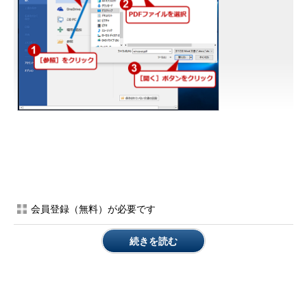
PDFファイルをWordで読み込む
通常のWord文書（DOC／DOCX）ファイルを開く場合と同
様、［開く］画面で［参照］をクリックし、［ファイルを開
く］ダイアログで開きたいPDFファイルを選択する。
「処理に時間がかかること、変換によってテキスト編集しやす
会員登録（無料）が必要です
いように最適化されるためPDFと同じ表示にならないこと」の警
告ダイアログが表示される。実際、PCの性能にもよるが、PDF
続きを読む
ファイルからWord文書への変換には時間がかかるため、Wordが
「応答なし」の状態になる場合もあるが、そのまま待機すること
（特にグラフィックスが多いPDFファイルの変換には時間がかか
るようだ）。