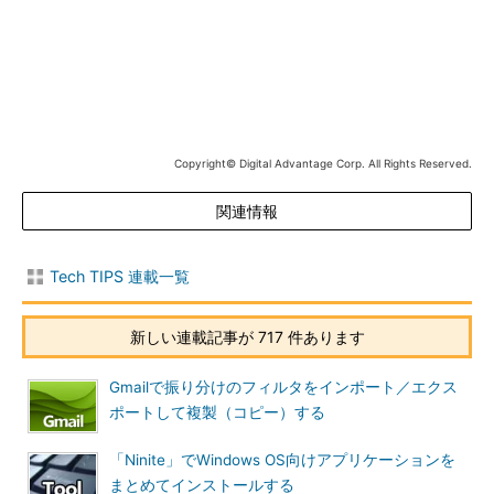
警告ダイアログの画面
Copyright© Digital Advantage Corp. All Rights Reserved.
変換に時間がかかり、元のPDFファイルとレイアウトが同じ
にならないことがある旨の警告ダイアログが表示される。
関連情報
変換が完了すると、Word文書と同様にPDFファイルが編集可
Tech TIPS 連載一覧
能な状態で読み込まれる。ただし、警告ダイアログの通り、フォ
ントの違いなどにより、レイアウトが多少崩れてしまうところも
新しい連載記事が 717 件あります
ある。だがPDFファイルをコピー＆ペーストする場合よりも書式
は維持されており、表や本文は意外とPDFファイルに近い状態で
Gmailで振り分けのフィルタをインポート／エクス
読み込むことができる。
ポートして複製（コピー）する
「Ninite」でWindows OS向けアプリケーションを
まとめてインストールする