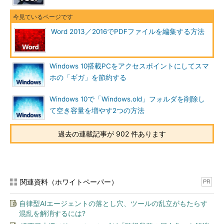
Word 2013／2016でPDFファイルを編集する方法
Windows 10搭載PCをアクセスポイントにしてスマ
ホの「ギガ」を節約する
Windows 10で「Windows.old」フォルダを削除し
Word文書に変換した表の部分
て空き容量を増やす2つの方法
レイアウトは、オリジナルのPDFファイルと同じにならな
い。画面のように表も「項目行」が二重に変換されるなど、
過去の連載記事が 902 件あります
レイアウトが崩れてしまうところがある。
あとは必要な部分をコピーして流用したり、レイアウトを直し
てPDFファイルに再出力（エクスポート）したりすればよい。も
関連資料（ホワイトペーパー）
PR
ちろん表以外の本文や図版なども、同様にレイアウトをある程度
維持した状態で新しいWord文書にコピーすることが可能だ。
自律型AIエージェントの落とし穴、ツールの乱立がもたらす
混乱を解消するには?