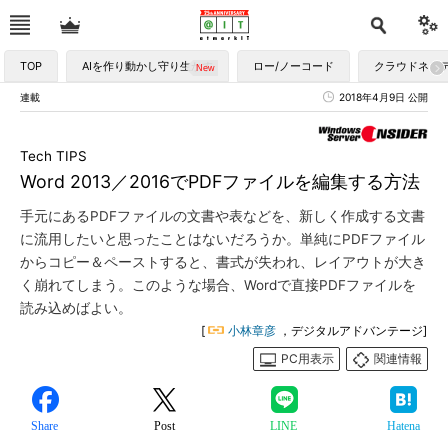
TOP
AIを作り動かし守り生かす
ロー/ノーコード
クラウドネイ
連載
2018年4月9日 公開
Tech TIPS
Word 2013／2016でPDFファイルを編集する方法
手元にあるPDFファイルの文書や表などを、新しく作成する文書
に流用したいと思ったことはないだろうか。単純にPDFファイル
からコピー＆ペーストすると、書式が失われ、レイアウトが大き
く崩れてしまう。このような場合、Wordで直接PDFファイルを
読み込めばよい。
[
小林章彦
，デジタルアドバンテージ]
PC用表示
関連情報
Share
Post
LINE
Hatena