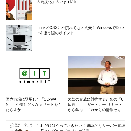
の高度化」のいま (1/3)
Linux／OSSに不慣れでも大丈夫！ WindowsでDock
erを扱う際のポイント
国内市場に登場した「SD-WA
未知の脅威に対抗するための「6
N」、企業にどんなメリットをも
原則」――ガートナー サミット
たらすか
から学ぶ、これからの情報セキュ
リティ対策
これだけはやっておきたい！ 基本的なサーバー管理
に役立つグループポリシー設定