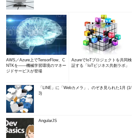
AWS／Azure上でTensorFlow、C
AzureでIoTプロジェクトを共同検
NTKを――機械学習環境のマネー
証する「IoTビジネス共創ラボ」
ジドサービスが登場
「LINE」に「Webカメラ」、のぞき見られた1月 (1/
3)
AngularJS