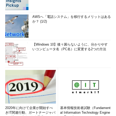
AWSへ「電話システム」を移行するメリットはある
か？ (1/2)
【Windows 10】後々困らないように、分かりやす
いコンピュータ名（PC名）に変更する2つの方法
エクスポートしたmailFilters.xmlの内容例
2020年に向けて企業が開始すべ
基本情報技術者試験（Fundament
例えば、振り分け先のラベルを変更したい場合は、該当するフ
きIT関連行動、ガートナージャパ
al Information Technology Engine