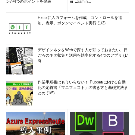
ィルタの設定内（<entry>～</entry>）で、以下のように修正す
ンが4つのポイントを発表
er Examin...
ればよい。
Excelに入力フォームを作成、コントロールを追
加、表示、ボタンでイベント実行 (1/3)
<apps:property
name=
'label'
value=
＜振り分け先ラベル名
＞
;
/>
デザインネタをWebで探す人が知っておきたい、日
残念ながら、mailFilters.xmlの記述方法に関するGoogle公式の
ごろのネタ収集と活用を効率化する4つのアプリ (1/
3)
ドキュメントは見つけられなかった。XMLで自在にフィルタを編
集・作成したければ、さまざまなパターンでフィルタを作成して
エクスポートすることで、nameやvalueの具体例から学んでいく
作業手順書はもういらない！ Puppetにおける自動
必要があるだろう。
化の定義書「マニフェスト」の書き方と基礎文法ま
とめ (1/5)
フィルタのエクスポート／インポート時の注意点
●転送先メールアドレスは別途承認しておく必要がある
フィルタにメール転送（該当するメールを別のメールアドレス
に送信すること）が含まれている場合、インポート先のGmailア
カウントで、あらかじめ転送先のメールアドレスを承認・登録し