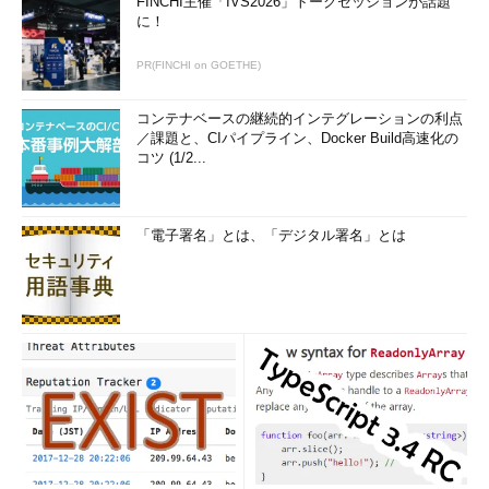
FINCHI主催「IVS2026」トークセッションが話題
クロールして［
フィルタをインポート
］リンクをクリックする
に！
と、すぐ下に「
フィルタをインポート
」という枠が現れる。
PR(FINCHI on GOETHE)
そこで［
ファイルを選択
］ボタンをクリックして、エクスポー
トしておいたmailFilters.xmlを指定し、［
ファイルを開く
］ボタ
コンテナベースの継続的インテグレーションの利点
／課題と、CIパイプライン、Docker Build高速化の
ンをクリックする（この時点では、まだmailFilters.xml内のフィ
コツ (1/2...
ルタ設定は実際には反映されない）。
「電子署名」とは、「デジタル署名」とは