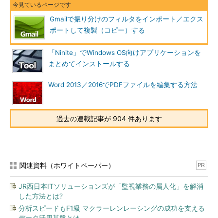
Gmailで振り分けのフィルタをインポート／エクス
ポートして複製（コピー）する
「Ninite」でWindows OS向けアプリケーションを
Gmailのフィルタ設定をファイルにエクスポートする
まとめてインストールする
Word 2013／2016でPDFファイルを編集する方法
チェックを入れ終わったら、［
エクスポート
］ボタンをクリッ
クすると、「
mailFilters.xml
」というファイルがダウンロードさ
れる。これには、選択したフィルタの設定がXML形式で記述され
過去の連載記事が 904 件あります
ている。
フィルタの設定によっては、mailFilters.xmlにはプライバシー
に関わる情報（秘密にしているメールアドレスなど）が記載され
る。mailFilters.xmlは暗号化されておらず、簡単に閲覧・編集で
関連資料（ホワイトペーパー）
PR
きるので、プライバシー情報が含まれる場合は取り扱いには注意
JR西日本ITソリューションズが「監視業務の属人化」を解消
した方がよい（mailFilters.xmlの編集方法については後述す
した方法とは?
る）。特に社内や部内でフィルタ設定を共有したいといった場合
分析スピードもF1級 マクラーレンレーシングの成功を支える
には注意が必要だ。
データ活用基盤とは