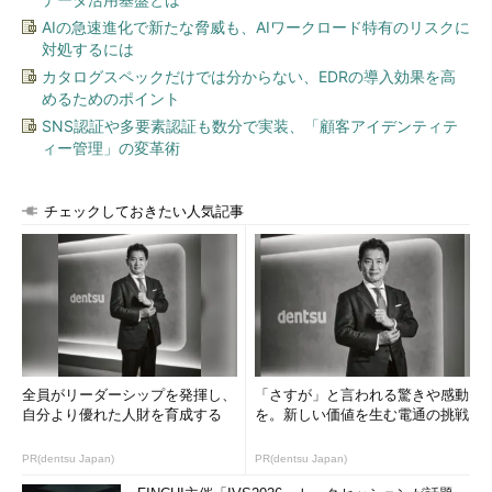
手順2――エクスポートしたXMLファイルをインポートする
AIの急速進化で新たな脅威も、AIワークロード特有のリスクに
対処するには
フィルタの設定をエクスポートしたら、複製先のGmailアカウ
カタログスペックだけでは分からない、EDRの導入効果を高
ントでログインし直してからGmailの画面を開き、エクスポート
めるためのポイント
時と同じ手順で設定画面を呼び出す。
SNS認証や多要素認証も数分で実装、「顧客アイデンティテ
ィー管理」の変革術
チェックしておきたい人気記事
全員がリーダーシップを発揮し、
「さすが」と言われる驚きや感動
自分より優れた人財を育成する
を。新しい価値を生む電通の挑戦
インポート先のGmailの設定画面を開く
PR(dentsu Japan)
PR(dentsu Japan)
［
フィルタとブロック中のアドレス
］タブを選んだら、下にス