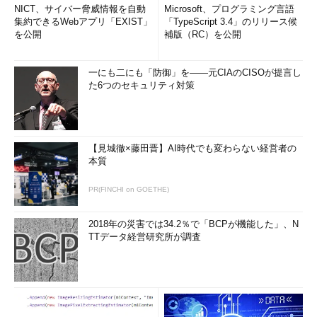
NICT、サイバー脅威情報を自動
Microsoft、プログラミング言語
Gmailにフィルタをインポートする（1/4）
集約できるWebアプリ「EXIST」
「TypeScript 3.4」のリリース候
を公開
補版（RC）を公開
正常にインポートできる場合、mailFilters.xmlに記載のフィル
一にも二にも「防御」を――元CIAのCISOが提言し
タ一覧が「
フィルタをインポート
」枠に表示されるので、必要な
た6つのセキュリティ対策
フィルタのみ左端のチェックボックスにチェックを入れること。
既存のメールを新たなフィルタのルールで振り分けたい場合
は、［
既存のメールに新しいフィルタを適用する
］チェックボッ
【見城徹×藤田晋】AI時代でも変わらない経営者の
クスをオンにする。
本質
最後に［
フィルタを作成
］ボタンをクリックすると、選択した
PR(FINCHI on GOETHE)
フィルタのインポートが始まる。
2018年の災害では34.2％で「BCPが機能した」、N
TTデータ経営研究所が調査