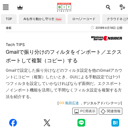
TOP
AIを作り動かし守り生かす
ロー/ノーコード
クラウドネイ
連載
2018年4月18日 公開
Tech TIPS
Gmailで振り分けのフィルタをインポート／エクス
ポートして複製（コピー）する
Gmailで設定した振り分けなどのフィルタ設定を他のGmailアカウ
ントにコピー（複製）したいとき、GUIによる手動設定では1つ1
つフィルタを設定していかなければならず面倒だ。エクスポート
／インポート機能を活用して手間なくフィルタ設定を複製する方
法を紹介する。
[
島田広道
，デジタルアドバンテージ]
PC用表示
関連情報