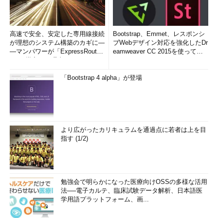
ておく必要がある（迷惑なメール転送を防ぐため、転送先のメー
ルアドレスで手動での承認作業が求められる）。この作業を済ま
せておかないと、「1つ以上のフィルタでエラーが発生したた
高速で安全、安定した専用線接続
Bootstrap、Emmet、レスポンシ
め、それらをインポートできません。～」といったエラーが生じ
が理想のシステム構築のカギに―
ブWebデザイン対応を強化したDr
―マンパワーが「ExpressRout
eamweaver CC 2015を使って
てインポートに失敗する。
e」を導入した理由
み...
メール転送の詳細については「
Gmailでメールを集約・一元管
「Bootstrap 4 alpha」が登場
理する（受信編）
」の「
転送元Gmailアカウント側から転送先メ
ールアドレスに対して承認の依頼をする
」を参照していただきた
い。
●ラベルを事前に作成しておく必要はない
より広がったカリキュラムを通過点に若者は上を目
指す (1/2)
試した限りでは、新たなフィルタの振り分け先のラベルは、振
り分けが実行された時点で自動的に生成される（インポート時に
フィルタを既存メールに対して実行したら、そのフィルタにひも
付くラベルが新たに作成された）。そのため、あらかじめインポ
勉強会で明らかになった医療向けOSSの多様な活用
ート先のGmailでこうしたラベルを新規作成しておく必要はな
法──電子カルテ、臨床試験データ解析、日本語医
学用語プラットフォーム、画...
い。