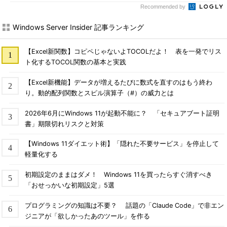
Recommended by
Windows Server Insider 記事ランキング
【Excel新関数】コピペじゃないよTOCOLだよ！ 表を一発でリス
ト化するTOCOL関数の基本と実践
【Excel新機能】データが増えるたびに数式を直すのはもう終わ
り。動的配列関数とスピル演算子（#）の威力とは
2026年6月にWindows 11が起動不能に？ 「セキュアブート証明
書」期限切れリスクと対策
【Windows 11ダイエット術】「隠れた不要サービス」を停止して
軽量化する
初期設定のままはダメ！ Windows 11を買ったらすぐ消すべき
「おせっかいな初期設定」5選
プログラミングの知識は不要？ 話題の「Claude Code」で非エン
ジニアが「欲しかったあのツール」を作る