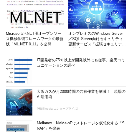
Microsoftが.NET用オープンソー
オンプレミスのWindows Server
ス機械学習フレームワークの最新
／SQL Server向けセキュリティ
版「ML.NET 0.11」を公開
更新サービス「拡張セキュリティ
更新プログ...
IT開発者の75％以上が開発以外にも従事、楽天コミ
ュニケーションズ調べ
Gmailにフィルタをインポートする（2/4）
大阪ガスが月2000時間の共有作業を削減！ 現場の
選択したフィルタが数十個以上と多い場合は、インポート完了
AI活用術
まで数分間待たされることもある。
PR(ITmedia エンタープライズ)
Mellanox、NVMe-oFでストレージを仮想化する「S
NAP」を発表