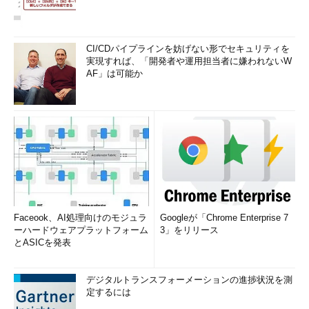
CI/CDパイプラインを妨げない形でセキュリティを
実現すれば、「開発者や運用担当者に嫌われないW
AF」は可能か
Gmailにフィルタをインポートする（4/4）
mailFilters.xmlを事前に編集してインポートする
エクスポートしたmailFilters.xmlは、その拡張子の通り、XML
形式のテキストファイルだ（符号化はUTF-8で改行コードは
LF）。そのため、XMLをサポートするテキストエディタで開
き、その内容を適宜修正してから、Gmailにインポートすること
も可能だ。
Faceook、AI処理向けのモジュラ
Googleが「Chrome Enterprise 7
ーハードウェアプラットフォーム
3」をリリース
以下は、マイクロソフト製の無償エディタ「
Visual Studio
とASICを発表
Code
」で開いたmailFilters.xmlの例だ（Visual Studio Codeは、
「
Download Visual Studio Code
」ページからダウンロード可
デジタルトランスフォーメーションの進捗状況を測
能）。Windows OS標準のメモ帳では改行が認識されず1行で表
定するには
示されるため、閲覧・編集には向かない。