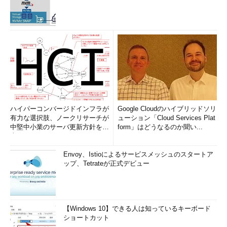
Gmailにフィルタをインポートする（3/4）
上記の画面が消えて、特にエラーメッセージもなくフィルタ一
覧が表示されれば、インポートは完了だ。インポートされたフィ
ルタは、一覧の末尾に追加されているので確認しよう。
ハイパーコンバージドインフラが
Google Cloudのハイブリッドソリ
有力な選択肢、ノークリサーチが
ューション「Cloud Services Plat
中堅中小業のサーバ更新方針を調
form」はどうなるのか聞い...
査
Envoy、Istioによるサービスメッシュのスタートア
ップ、Tetrateが正式デビュー
【Windows 10】できる人は知っているキーボード
ショートカット