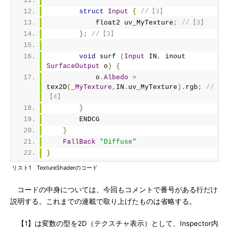
struct
Input
{
//【3】
            float2 uv_MyTexture
;
//【3】
};
//【3】
void
 surf 
(
Input
 IN
,
 inout 
SurfaceOutput
 o
)
{
            o
.
Albedo
=
tex2D
(
_MyTexture
,
IN
.
uv_MyTexture
).
rgb
;
//
【4】
}
        ENDCG
}
FallBack
"Diffuse"
}
リスト1 TextureShaderのコード
コードの中身については、今回もコメントで番号がある行だけ
説明する。これまでの連載で取り上げたものは省略する。
【1】は変数の型を2D（テクスチャ表示）として、Inspector内