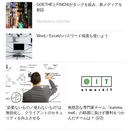
GOETHEとFINCHIがタッグを組み、新メディアを
創設
PR(FINCHI on GOETHE)
Word／Excelのパスワード保護も使いよう
“必要ないもの／使わないもの”は
無慈悲な専門家チーム「kuroma
無効化し、クライアントのセキュ
me6」の暗躍に負けず勝利をつか
リティを向上させる
んだチームは？ (1/2)