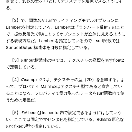
させて、変数の型を2Dとしてテクスチャを選択できるようにす
る。
【2】で、関数名がsurfでライティングモデルオプションに
Lambertを指定している。Lambertは「ランバート反射」のこと
で、拡散反射光で影によってオブジェクトが立体に見えるように
する表現方法だ。Lambertを指定しているので、surf関数では
SurfaceOutput構造体を引数に指定している。
【3】のInput構造体の中では、テクスチャの座標を表すfloat2
で定義している。
【4】のsampler2Dは、テクスチャの型（2D）を意味する。よ
って、プロパティ_MainTexはテクスチャ型であると宣言してい
ることになる。プロパティで受け取ったデータをsurf関数内で使
うための定義だ。
【5】のAlbedoはInspector内で設定できるようにはしていな
い、ここでは固定でマゼンタ色を指定している。RGBの3原色な
のでfixed3型で指定している。