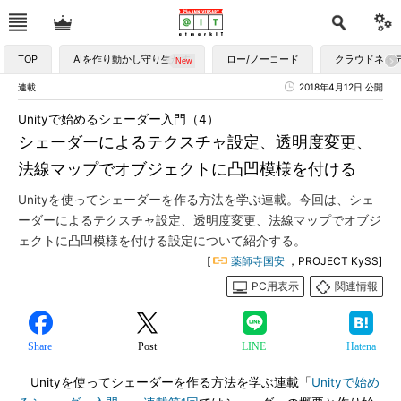
TOP
AIを作り動かし守り生かす
ロー/ノーコード
クラウドネイ
連載
2018年4月12日 公開
Unityで始めるシェーダー入門（4）
シェーダーによるテクスチャ設定、透明度変更、
法線マップでオブジェクトに凸凹模様を付ける
Unityを使ってシェーダーを作る方法を学ぶ連載。今回は、シェ
ーダーによるテクスチャ設定、透明度変更、法線マップでオブジ
ェクトに凸凹模様を付ける設定について紹介する。
[
薬師寺国安
，PROJECT KySS]
PC用表示
関連情報
Share
Post
LINE
Hatena
Unityを使ってシェーダーを作る方法を学ぶ連載「
Unityで始め