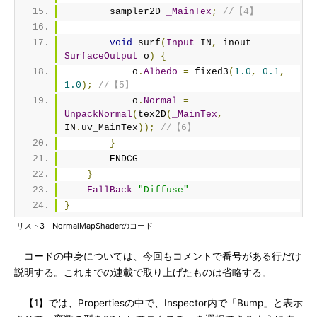
        sampler2D 
_MainTex
;
//【4】
void
 surf
(
Input
 IN
,
 inout 
SurfaceOutput
 o
)
{
            o
.
Albedo
=
 fixed3
(
1.0
,
0.1
,
1.0
);
//【5】
            o
.
Normal
=
UnpackNormal
(
tex2D
(
_MainTex
,
IN
.
uv_MainTex
));
//【6】
}
        ENDCG
}
FallBack
"Diffuse"
}
リスト3 NormalMapShaderのコード
コードの中身については、今回もコメントで番号がある行だけ
説明する。これまでの連載で取り上げたものは省略する。
【1】では、Propertiesの中で、Inspector内で「Bump」と表示