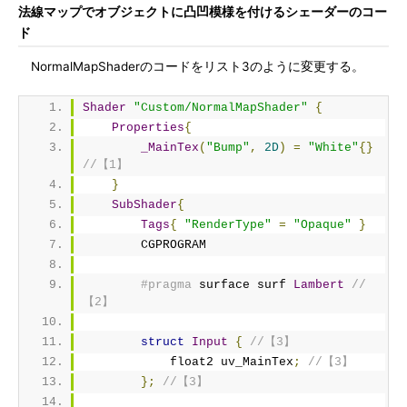
法線マップでオブジェクトに凸凹模様を付けるシェーダーのコー
ド
NormalMapShaderのコードをリスト3のように変更する。
Shader
"Custom/NormalMapShader"
{
Properties
{
_MainTex
(
"Bump"
,
2D
)
=
"White"
{}
//【1】
}
SubShader
{
Tags
{
"RenderType"
=
"Opaque"
}
        CGPROGRAM
#pragma
 surface surf 
Lambert
//
【2】
struct
Input
{
//【3】
            float2 uv_MainTex
;
//【3】
};
//【3】