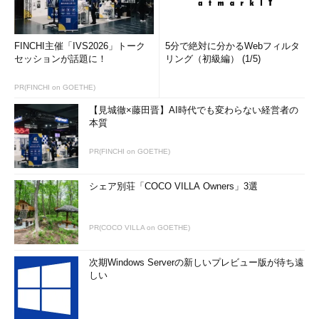
FINCHI主催「IVS2026」トーク
5分で絶対に分かるWebフィルタ
セッションが話題に！
リング（初級編） (1/5)
PR(FINCHI on GOETHE)
【見城徹×藤田晋】AI時代でも変わらない経営者の
本質
PR(FINCHI on GOETHE)
シェア別荘「COCO VILLA Owners」3選
PR(COCO VILLA on GOETHE)
次期Windows Serverの新しいプレビュー版が待ち遠
しい