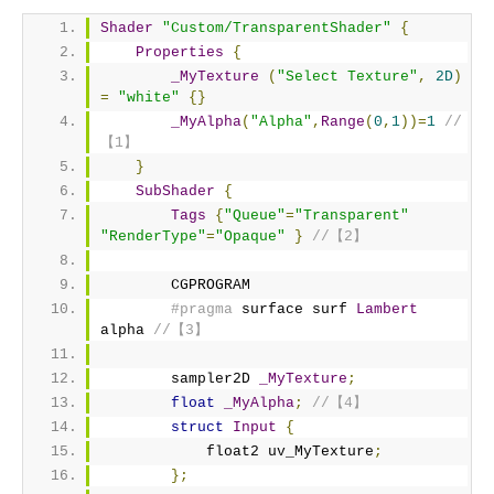
Shader
"Custom/TransparentShader"
{
Properties
{
_MyTexture
(
"Select Texture"
,
2D
)
=
"white"
{}
_MyAlpha
(
"Alpha"
,
Range
(
0
,
1
))=
1
//
【1】
}
SubShader
{
Tags
{
"Queue"
=
"Transparent"
"RenderType"
=
"Opaque"
}
//【2】
        CGPROGRAM
#pragma
 surface surf 
Lambert
alpha 
//【3】
        sampler2D 
_MyTexture
;
float
_MyAlpha
;
//【4】
struct
Input
{
            float2 uv_MyTexture
;
};