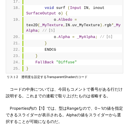
void
 surf 
(
Input
 IN
,
 inout 
SurfaceOutput
 o
)
{
            o
.
Albedo
=
tex2D
(
_MyTexture
,
IN
.
uv_MyTexture
).
rgb
*
_My
Alpha
;
//【5】
            o
.
Alpha
=
_MyAlpha
;
//【6】
}
        ENDCG
}
FallBack
"Diffuse"
}
リスト2 透明度を設定するTransparentShaderのコード
コードの中身については、今回もコメントで番号がある行だけ
説明する。これまでの連載で取り上げたものは省略する。
Properties内の【1】では、型はRangeなので、0～1の値を指定
できるスライダーが表示される。Alphaの値をスライダーから選
択することが可能になるのだ。