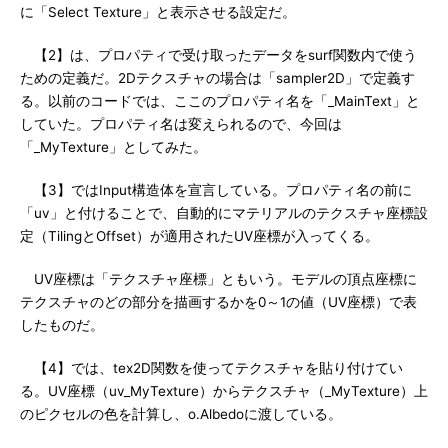
に「Select Texture」と表示させる設定だ。
【2】は、プロパティで受け取ったデータをsurf関数内で使う
ための定義だ。2Dテクスチャの場合は「sampler2D」で定義す
る。以前のコードでは、ここのプロパティ名を「_MainText」と
していた。プロパティ名は変えられるので、今回は
「_MyTexture」としてみた。
【3】ではInput構造体を宣言している。プロパティ名の前に
「uv」と付けることで、自動的にマテリアルのテクスチャ座標設
定（TilingとOffset）が適用されたUV座標が入ってくる。
UV座標は「テクスチャ座標」ともいう。モデルの頂点座標に
テクスチャのどの部分を描画するかを0～1の値（UV座標）で表
したものだ。
【4】では、tex2D関数を使ってテクスチャを貼り付けてい
る。UV座標（uv_MyTexture）からテクスチャ（_MyTexture）上
のピクセルの色を計算し、o.Albedoに渡している。