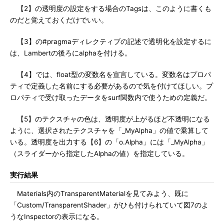
【2】の透明度の設定をする場合のTagsは、このように書くも
のだと覚えておくだけでいい。
【3】の#pragmaディレクティブの記述で透明化を設定するに
は、Lambertの後ろにalphaを付ける。
【4】では、float型の変数名を宣言している。変数名はプロパ
ティで定義した名前にする必要があるので気を付けてほしい。プ
ロパティで受け取ったデータをsurf関数内で使うための定義だ。
【5】のテクスチャの色は、透明度が上がるほど不透明になる
ように、選択されたテクスチャを「_MyAlpha」の値で乗算して
いる。透明度を出力する【6】の「o.Alpha」には「_MyAlpha」
（スライダーから指定したAlphaの値）を指定している。
実行結果
Materials内のTransparentMaterialを見てみよう、既に
「Custom/TransparentShader」がひも付けられていて図7のよ
うなInspectorの表示になる。