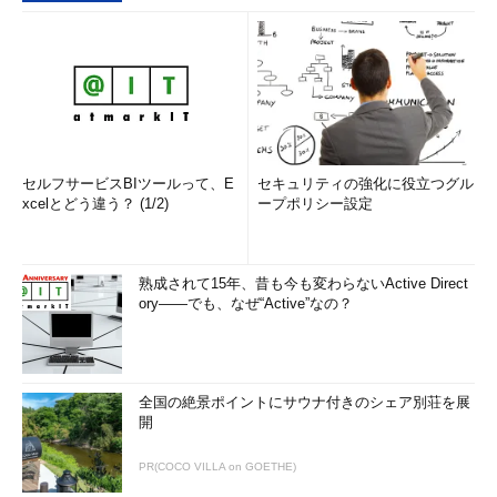
セルフサービスBIツールって、E
セキュリティの強化に役立つグル
xcelとどう違う？ (1/2)
ープポリシー設定
熟成されて15年、昔も今も変わらないActive Direct
ory――でも、なぜ“Active”なの？
全国の絶景ポイントにサウナ付きのシェア別荘を展
開
PR(COCO VILLA on GOETHE)