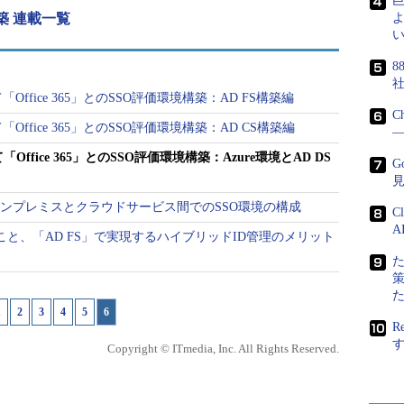
構築 連載一覧
よ
い
8
て「Office 365」とのSSO評価環境構築：AD FS構築編
C
て「Office 365」とのSSO評価環境構築：AD CS構築編
―
「Office 365」とのSSO評価環境構築：Azure環境とAD DS
G
p-vnet］－［DNS サーバー］－［カスタム］を選択、［DNS
認したIPアドレスを入力し、［保存］を選択します
016によるオンプレミスとクラウドサービス間でのSSO環境の構成
C
A
zureにサインインします。［リソース グループ］－
のこと、「AD FS」で実現するハイブリッドID管理のメリット
－［概要］－［adds001］－［概要］を選択します
［はい］を選択し、仮想マシンadds001を再起動し
1
|
2
|
3
|
4
|
5
|
6
R
zureにサインインします。［リソース グループ］－
Copyright © ITmedia, Inc. All Rights Reserved.
－［概要］－［adcs001］－［概要］を選択します
［はい］を選択し、仮想マシンadcs001を再起動し