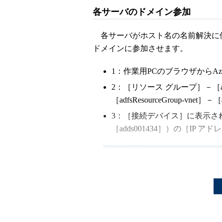
各サーバのドメイン参加
各サーバがホスト名の名前解決に使用
ドメインに参加させます。
1：作業用PCのブラウザからAz
2：［リソース グループ］－［adf
［adfsResourceGroup-vn
3：［接続デバイス］に表示され
［adds001434］）の［IP 