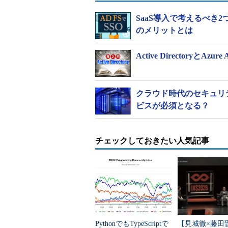
ます
SaaS導入で考えるべき2
のメリットとは
Active DirectoryとAzu
クラウド時代のセキュリティ担
ビスが必須となる？
チェックしておきたい人気記事
図表18 Azureポータルから仮想マシンを再
9：作業用PCの［リモート デス
します。仮想マシンadcs001上
PythonでもTypeScriptで
【見城徹×藤田