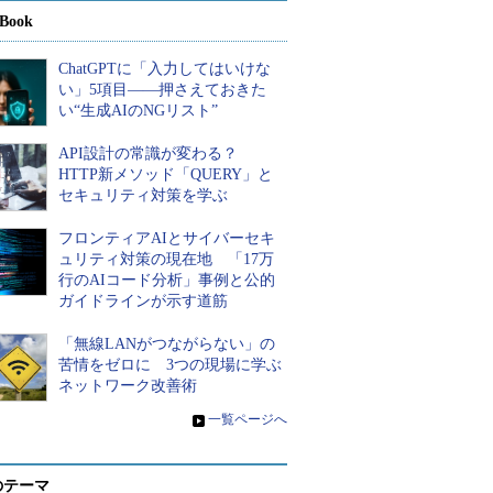
Book
ChatGPTに「入力してはいけな
い」5項目――押さえておきた
い“生成AIのNGリスト”
API設計の常識が変わる？
HTTP新メソッド「QUERY」と
セキュリティ対策を学ぶ
フロンティアAIとサイバーセキ
ュリティ対策の現在地 「17万
行のAIコード分析」事例と公的
ガイドラインが示す道筋
「無線LANがつながらない」の
苦情をゼロに 3つの現場に学ぶ
ネットワーク改善術
»
一覧ページへ
のテーマ