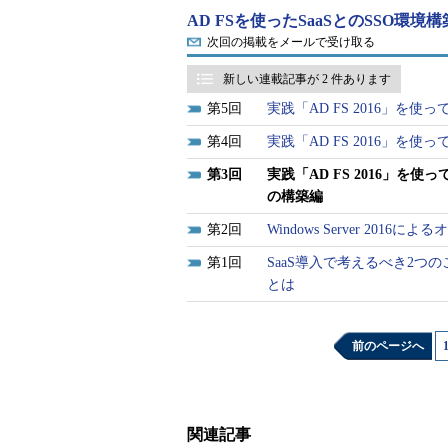
AD FSを使ったSaaSとのSSO環境
次回の掲載をメールで受け取る
新しい連載記事が 2 件あります
5
実践「AD FS 2016」を使っ
4
実践「AD FS 2016」を使っ
図表17 プライベートIPアドレス一覧
3
実践「AD FS 2016」を使って
の構築編
4：［adfsResourceGrou
サーバーの追加］に手順3で確
2
Windows Server 2
5：作業用PCのブラウザからA
1
SaaS導入で考えるべき2つ
［adfsResourceGroup］
とは
6：上部メニューの［再起動］－
ます
前のページへ
7：作業用PCのブラウザからA
［adfsResourceGroup］
8：上部メニューの［再起動］－
関連記事