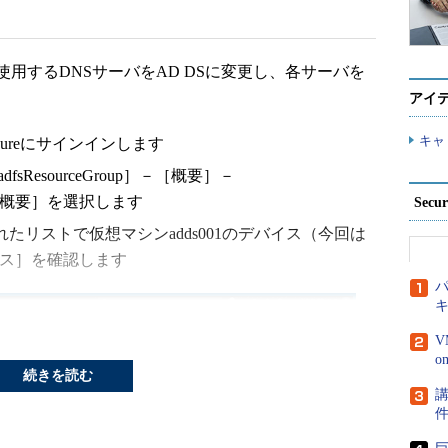
するDNSサーバをAD DSに変更し、各サーバを
アイ
キャ
ureにサインインします
sResourceGroup］－［概要］－
et］－［概要］を選択します
Secu
たリストで仮想マシンadds001のデバイス（今回は
アドレス］を確認します
パ
V
続きを読む
講