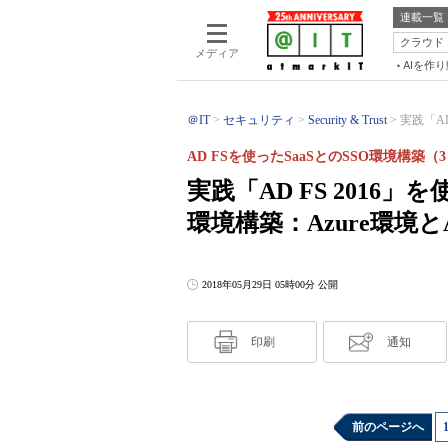
連載一覧
クラウド
メディア
AIを作
＠IT
セキュリティ
Security & Trust
実践「AD 
AD FSを使ったSaaSとのSSO環境構築（
実践「AD FS 2016」を
環境構築：Azure環境と
2018年05月29日 05時00分 公開
印刷
通知
前のページへ