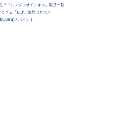
シン「adds001」に接続します
る？『シングルサインオン』製品一覧
ができる『DLP』製品はどれ？
［スタート］－［Windows 管理ツール］－［Active
製品選定のポイント
ピューター］を選択します
ry ユーザーとコンピューター］－［<オンプレミス環境のドメイ
し、「adcs001」「adfs001」「wap001」が登録されて