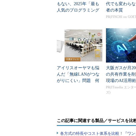
［コントロールパネル］－［
もない、2025年「最も
代でも変わらな
す
人気のプログラミング
者の本質
言語」
PR(FINCHI on GOE
10：［コンピューター名、ド
更］を選択します
11：［変更］－［所属するグ
12：テキストボックスにオン
します。今回は「masuda.wor
13：［コンピューター名/ドメ
アイリスオーヤマも悩
大阪ガスが月20
の構築の手順4：で設定したド
んだ「無線LANがつな
の共有作業を
「domainadmin」）とパ
がりにくい」問題 何
現場のAI活用術
を変えて解決した？
PR(ITmedia エン
る］を選択します
ズ)
14：再起動を求められたら、
す
15：手順5～14と同様に、仮想マ
この記事に関連する製品／サービスを比
ンに参加させます
16：全ての仮想マシンのドメ
各方式の特長やコスト体系を比較！『ワン