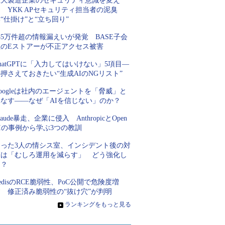
巨大製造企業のセキュリティ意識を変え
 YKK APセキュリティ担当者の泥臭
“仕掛け”と“立ち回り”
85万件超の情報漏えいが発覚 BASE子会
社のEストアーが不正アクセス被害
hatGPTに「入力してはいけない」5項目―
押さえておきたい“生成AIのNGリスト”
oogleは社内のエージェントを「脅威」と
見なす――なぜ「AIを信じない」のか？
laude暴走、企業に侵入 AnthropicとOpen
Iの事例から学ぶ3つの教訓
たった3人の情シス室、インシデント後の対
策は「むしろ運用を減らす」 どう強化し
た？
edisのRCE脆弱性、PoC公開で危険度増
す 修正済み脆弱性の“抜け穴”が判明
»
ランキングをもっと見る