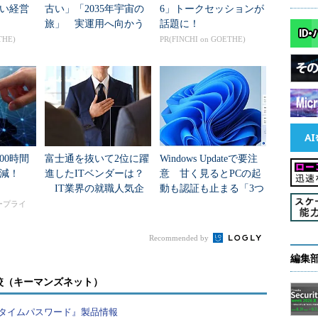
システムとセキュリティ］－［システム］を選択しま
い経営
古い」「2035年宇宙の
6」トークセッションが
旅」 実運用へ向かう
話題に！
データセンター新技術
THE)
PR(FINCHI on GOETHE)
メインおよびワークグループの設定］－［設定の変
ループ］－［ドメイン］を選択します
プレミス環境のドメイン名を入力し、［OK］を選択
k」を入力
イン名の変更］が表示されたら、ユーザー名にAD DS
00時間
富士通を抜いて2位に躍
Windows Updateで要注
メイン管理者アカウント名（今回は
削減！
進したITベンダーは？
意 甘く見るとPCの起
スワードを入力し、［OK］－［OK］－［OK］－［閉じ
IT業界の就職人気企
動も認証も止まる「3つ
業トップ20
のセキュリティ移行」
タープライ
［今すぐ再起動］を選択し、仮想マシンを再起動しま
Recommended by
編集
シン「adfs001」、仮想マシン「wap001」をドメイ
較（キーマンズネット）
イン参加が完了したら、作業用PCの［リモート デス
タイムパスワード』製品情報