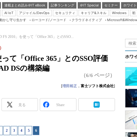
連載まとめ読み＠IT eBook
記事ランキング
＠IT Special
セミナー
ホワイト
AI IoT
アジャイル/DevOps
セキュリティ
キャリア&スキル
Windows
初
り動かし守り生かす
ローコード/ノーコード
クラウドネイティブ
Microsoft&Windo
Server & Storage
HTML5 + UX
FS 2016」を使って「Office 365」とのSSO...
Smart & Social
3）
Coding Edge
使って「Office 365」とのSSO評価
ホワ
Java Agile
AD DSの構築編
Database Expert
（6/6 ページ）
Linux ＆ OSS
[
増田裕正
，
富士ソフト株式会社
]
Master of IP Networ
Security & Trust
見る
Share
Test & Tools
Insider.NET
1
|
2
|
3
|
4
|
5
|
6
ブログ