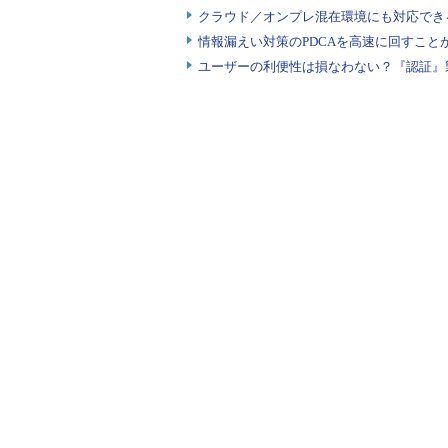
クトップ接続］を使用し、仮想マ
クラウド／オンプレ混在環境にも対応でき
情報漏えい対策のPDCAを高速に回すこと
17：仮想マシンadds001上で、
ユーザーの利便性は損なわない？『認証』
Directory ユーザーとコン
18：［Active Directo
ン名>］－［Computers］を選択
いることを確認します