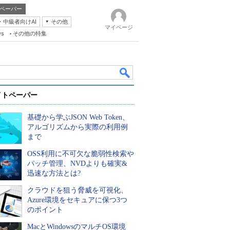
ペーパー
・中級者向けAI
その他
マイページ
ws
その他の特集
イトペーパー
基礎から学ぶJSON Web Token、
アルゴリズムから実際の利用例
まで
OSS利用に不可欠な脆弱性検索や
k
パッチ管理、NVDよりも確実&
迅速な方法とは?
クラウドを狙う脅威を可視化、
Azure環境をセキュアに保つ3つ
のポイント
MacとWindowsのマルチOS環境