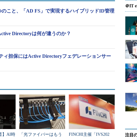
＠IT e
つのこと、「AD FS」で実現するハイブリッドID管理
re Active Directoryは何が違うのか？
保にはActive Directoryフェデレーションサー
起動
クトップ接続］を使用し、仮想マシンadcs001に接続
で［スタート］－［Windows システム ツール］－
晋】AI時
「光ファイバーはもう
FINCHI主催「IVS202
注目