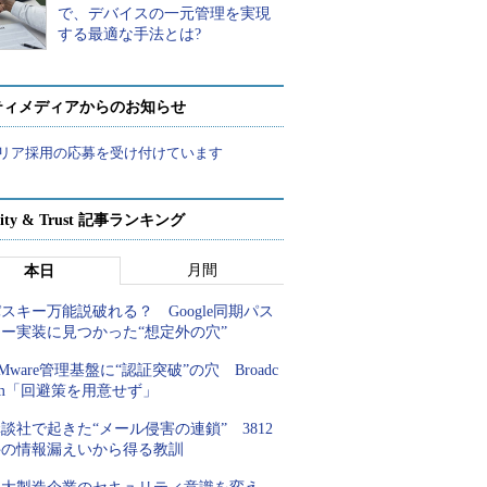
で、デバイスの一元管理を実現
する最適な手法とは?
ティメディアからのお知らせ
リア採用の応募を受け付けています
rity & Trust 記事ランキング
月間
本日
スキー万能説破れる？ Google同期パス
キー実装に見つかった“想定外の穴”
Mware管理基盤に“認証突破”の穴 Broadc
om「回避策を用意せず」
談社で起きた“メール侵害の連鎖” 3812
件の情報漏えいから得る教訓