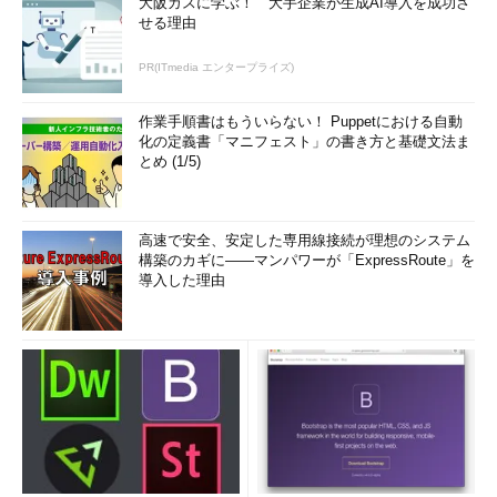
大阪ガスに学ぶ！ 大手企業が生成AI導入を成功さ
せる理由
PR(ITmedia エンタープライズ)
作業手順書はもういらない！ Puppetにおける自動
化の定義書「マニフェスト」の書き方と基礎文法ま
とめ (1/5)
高速で安全、安定した専用線接続が理想のシステム
構築のカギに――マンパワーが「ExpressRoute」を
導入した理由