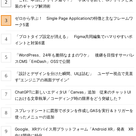
装のギャップ解消術
ゼロから学ぶ！ Single Page Applicationの特徴と主なフレームワ
ーク5選
「プロトタイプ設定が消える」 Figma共同編集でハマりやすいポ
イントと対策6選
「WordPress、24年も脆弱なままのワケ」 後継を目指すサーバレ
スCMS「EmDash」OSSで公開
「設計とデザインを分けた瞬間、UIは詰む」 ユーザー視点で見直
す“エンジニアの画面デザイン”
ChatGPTに新しいエディタUI「Canvas」追加 従来のチャットUI
における文章執筆／コーディング時の限界をどう突破した？
スプレッドシートに図形でボタンを作成しGASを実行＆トリガーを
使ったメニューの追加
Google、XRデバイス用プラットフォーム「Android XR」発表 XR
向け開発に特化