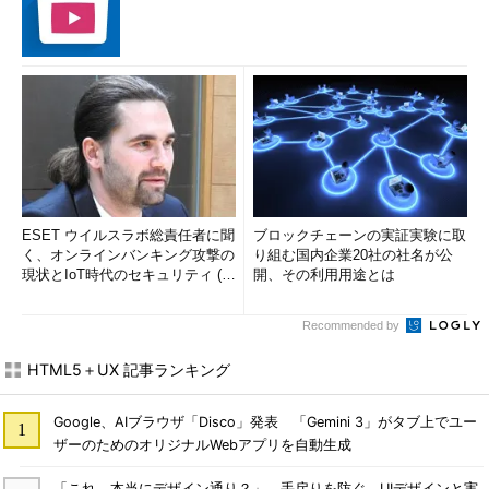
ESET ウイルスラボ総責任者に聞
ブロックチェーンの実証実験に取
く、オンラインバンキング攻撃の
り組む国内企業20社の社名が公
現状とIoT時代のセキュリティ (1/
開、その利用用途とは
2)
Recommended by
HTML5＋UX 記事ランキング
Google、AIブラウザ「Disco」発表 「Gemini 3」がタブ上でユー
ザーのためのオリジナルWebアプリを自動生成
「これ、本当にデザイン通り？」 手戻りを防ぐ、UIデザインと実