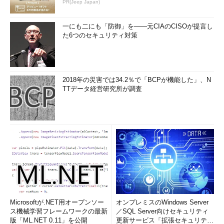
PR(Jeep Japan)
一にも二にも「防御」を――元CIAのCISOが提言し
た6つのセキュリティ対策
2018年の災害では34.2％で「BCPが機能した」、N
TTデータ経営研究所が調査
Microsoftが.NET用オープンソー
オンプレミスのWindows Server
ス機械学習フレームワークの最新
／SQL Server向けセキュリティ
版「ML.NET 0.11」を公開
更新サービス「拡張セキュリティ