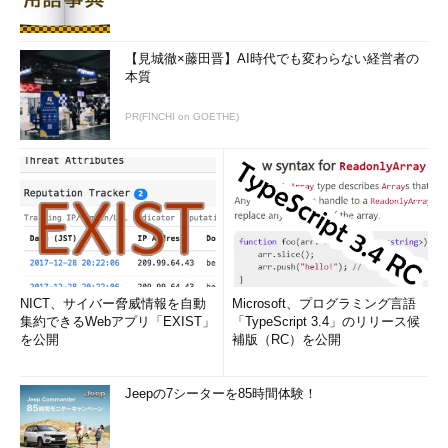
【見城徹×藤田晋】AI時代でも変わらない経営者の
本質
PR(FINCHI on GOETHE)
NICT、サイバー脅威情報を自動
Microsoft、プログラミング言語
集約できるWebアプリ「EXIST」
「TypeScript 3.4」のリリース候
を公開
補版（RC）を公開
Jeepの7シーターを85時間体験！