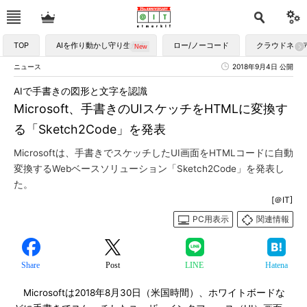
TOP
AIを作り動かし守り生かす
ロー/ノーコード
クラウドネイ
ニュース
2018年9月4日 公開
AIで手書きの図形と文字を認識
Microsoft、手書きのUIスケッチをHTMLに変換す
る「Sketch2Code」を発表
Microsoftは、手書きでスケッチしたUI画面をHTMLコードに自動
変換するWebベースソリューション「Sketch2Code」を発表し
た。
[＠IT]
PC用表示
関連情報
Share
Post
LINE
Hatena
Microsoftは2018年8月30日（米国時間）、ホワイトボードな