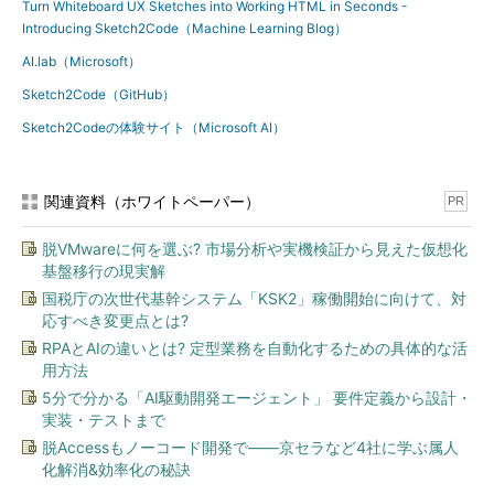
Turn Whiteboard UX Sketches into Working HTML in Seconds -
Introducing Sketch2Code（Machine Learning Blog）
AI.lab（Microsoft）
Sketch2Code（GitHub）
Sketch2Codeの体験サイト（Microsoft AI）
関連資料（ホワイトペーパー）
PR
脱VMwareに何を選ぶ? 市場分析や実機検証から見えた仮想化
基盤移行の現実解
国税庁の次世代基幹システム「KSK2」稼働開始に向けて、対
応すべき変更点とは?
RPAとAIの違いとは? 定型業務を自動化するための具体的な活
用方法
5分で分かる「AI駆動開発エージェント」 要件定義から設計・
実装・テストまで
脱Accessもノーコード開発で――京セラなど4社に学ぶ属人
化解消&効率化の秘訣