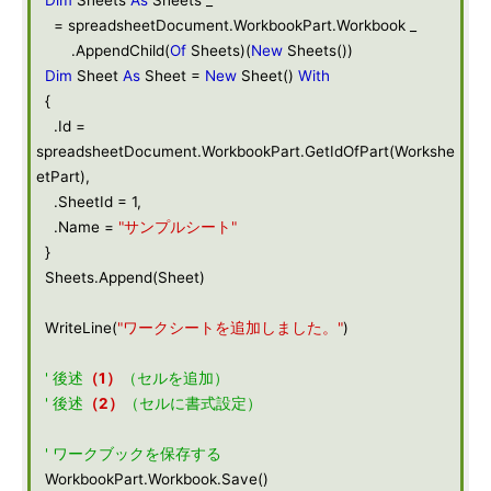
Dim
Sheets
As
Sheets _
= spreadsheetDocument.WorkbookPart.Workbook _
.AppendChild(
Of
Sheets)(
New
Sheets())
Dim
Sheet
As
Sheet =
New
Sheet()
With
{
.Id =
spreadsheetDocument.WorkbookPart.GetIdOfPart(Workshe
etPart),
.SheetId = 1,
.Name =
"サンプルシート"
}
Sheets.Append(Sheet)
WriteLine(
"ワークシートを追加しました。"
)
' 後述
（1）
（セルを追加）
' 後述
（2）
（セルに書式設定）
' ワークブックを保存する
WorkbookPart.Workbook.Save()