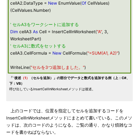
cellA2.DataType =
New
EnumValue(
Of
CellValues)
(CellValues.Number)
' セルA3をワークシートに追加する
Dim
cellA3
As
Cell = InsertCellInWorksheet(
"A"
, 3,
WorksheetPart)
' セルA3に数式をセットする
cellA3.CellFormula =
New
CellFormula(
"=SUM(A1, A2)"
)
WriteLine(
"セルを3つ追加しました。"
)
「' 後述
（1）
（セルを追加）」の部分でデータと数式を追加する例（上：C#、
下：VB）
呼び出しているInsertCellInWorksheetメソッドは後述。
上のコードでは、位置を指定してセルを追加するコードを
InsertCellInWorksheetメソッドにまとめて書いている。このメソ
ッドは、次のコードのようになる。ご覧の通り、かなり煩雑なコ
ードを書かねばならない。