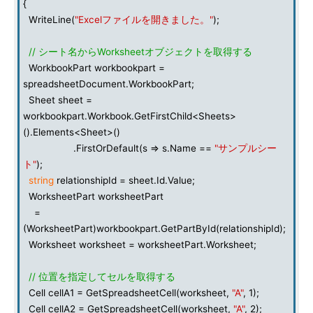
{
WriteLine(
"Excelファイルを開きました。"
);
// シート名からWorksheetオブジェクトを取得する
WorkbookPart workbookpart =
spreadsheetDocument.WorkbookPart;
Sheet sheet =
workbookpart.Workbook.GetFirstChild<Sheets>
().Elements<Sheet>()
.FirstOrDefault(s => s.Name ==
"サンプルシー
ト"
);
string
relationshipId = sheet.Id.Value;
WorksheetPart worksheetPart
=
(WorksheetPart)workbookpart.GetPartById(relationshipId);
Worksheet worksheet = worksheetPart.Worksheet;
// 位置を指定してセルを取得する
Cell cellA1 = GetSpreadsheetCell(worksheet,
"A"
, 1);
Cell cellA2 = GetSpreadsheetCell(worksheet,
"A"
, 2);