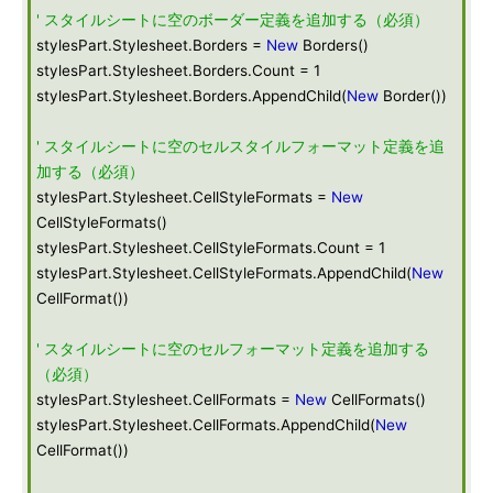
' スタイルシートに空のボーダー定義を追加する（必須）
stylesPart.Stylesheet.Borders =
New
Borders()
stylesPart.Stylesheet.Borders.Count = 1
stylesPart.Stylesheet.Borders.AppendChild(
New
Border())
' スタイルシートに空のセルスタイルフォーマット定義を追
加する（必須）
stylesPart.Stylesheet.CellStyleFormats =
New
CellStyleFormats()
stylesPart.Stylesheet.CellStyleFormats.Count = 1
stylesPart.Stylesheet.CellStyleFormats.AppendChild(
New
CellFormat())
' スタイルシートに空のセルフォーマット定義を追加する
（必須）
stylesPart.Stylesheet.CellFormats =
New
CellFormats()
stylesPart.Stylesheet.CellFormats.AppendChild(
New
CellFormat())