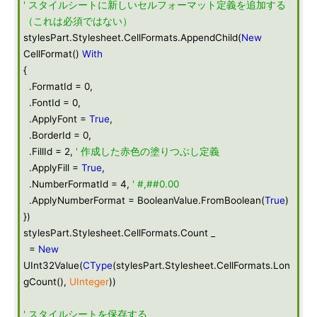
' スタイルシートに新しいセルフォーマット定義を追加する
（これは必須ではない）
stylesPart.Stylesheet.CellFormats.AppendChild(
New
CellFormat()
With
{
.FormatId = 0,
.FontId = 0,
.ApplyFont =
True
,
.BorderId = 0,
.FillId = 2,
' 作成した赤色の塗りつぶし定義
.ApplyFill =
True
,
.NumberFormatId = 4,
' #,##0.00
.ApplyNumberFormat = BooleanValue.FromBoolean(
True
)
})
stylesPart.Stylesheet.CellFormats.Count _
=
New
UInt32Value(
CType
(stylesPart.Stylesheet.CellFormats.Lon
gCount(),
UInteger
))
' スタイルシートを保存する