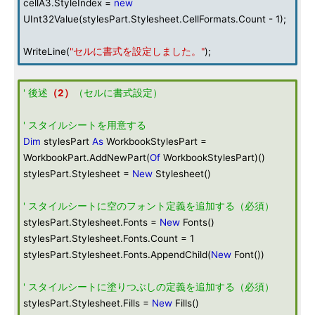
cellA3.StyleIndex =
new
UInt32Value(stylesPart.Stylesheet.CellFormats.Count - 1);
WriteLine(
"セルに書式を設定しました。"
);
' 後述
（2）
（セルに書式設定）
' スタイルシートを用意する
Dim
stylesPart
As
WorkbookStylesPart =
WorkbookPart.AddNewPart(
Of
WorkbookStylesPart)()
stylesPart.Stylesheet =
New
Stylesheet()
' スタイルシートに空のフォント定義を追加する（必須）
stylesPart.Stylesheet.Fonts =
New
Fonts()
stylesPart.Stylesheet.Fonts.Count = 1
stylesPart.Stylesheet.Fonts.AppendChild(
New
Font())
' スタイルシートに塗りつぶしの定義を追加する（必須）
stylesPart.Stylesheet.Fills =
New
Fills()