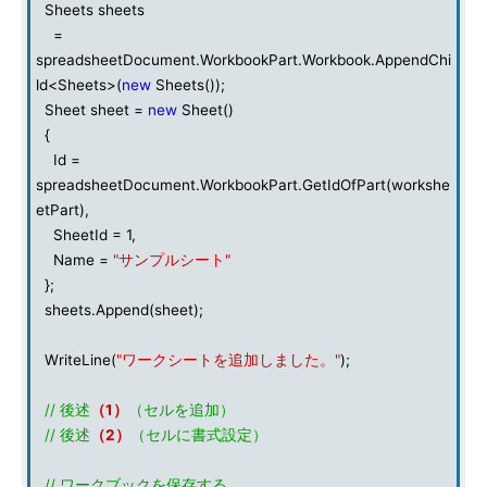
Sheets sheets
=
spreadsheetDocument.WorkbookPart.Workbook.AppendChi
ld<Sheets>(
new
Sheets());
Sheet sheet =
new
Sheet()
{
Id =
spreadsheetDocument.WorkbookPart.GetIdOfPart(workshe
etPart),
SheetId = 1,
Name =
"サンプルシート"
};
sheets.Append(sheet);
WriteLine(
"ワークシートを追加しました。"
);
// 後述
（1）
（セルを追加）
// 後述
（2）
（セルに書式設定）
// ワークブックを保存する