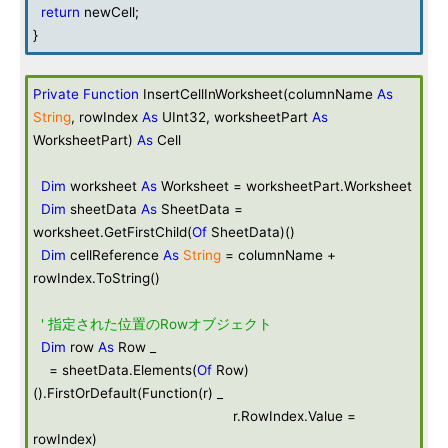
return
newCell;
}
Private
Function
InsertCellInWorksheet(columnName
As
String
, rowIndex
As
UInt32, worksheetPart
As
WorksheetPart)
As
Cell
Dim
worksheet
As
Worksheet = worksheetPart.Worksheet
Dim
sheetData
As
SheetData =
worksheet.GetFirstChild(
Of
SheetData)()
Dim
cellReference
As
String
= columnName +
rowIndex.ToString()
' 指定された位置のRowオブジェクト
Dim
row
As
Row _
= sheetData.Elements(
Of
Row)
().FirstOrDefault(Function(r) _
r.RowIndex.Value =
rowIndex)