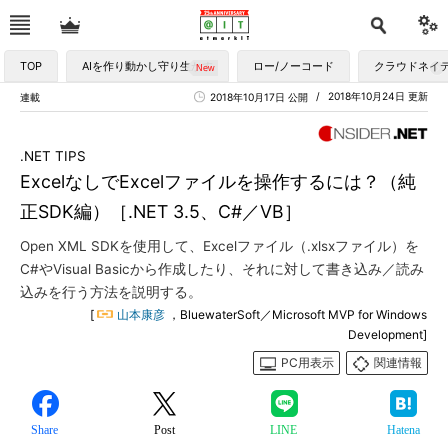
TOP
AIを作り動かし守り生かす
ロー/ノーコード
クラウドネイ
2018年10月24日 更新
連載
2018年10月17日 公開
.NET TIPS
ExcelなしでExcelファイルを操作するには？（純
正SDK編）［.NET 3.5、C#／VB］
Open XML SDKを使用して、Excelファイル（.xlsxファイル）を
C#やVisual Basicから作成したり、それに対して書き込み／読み
込みを行う方法を説明する。
[
山本康彦
，BluewaterSoft／Microsoft MVP for Windows
Development]
PC用表示
関連情報
Share
Post
LINE
Hatena