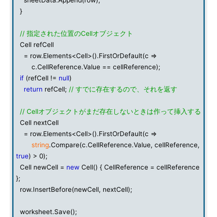
sheetData.Append(row);
}
// 指定された位置のCellオブジェクト
Cell refCell
= row.Elements<Cell>().FirstOrDefault(c =>
c.CellReference.Value == cellReference);
if
(refCell !=
null
)
return
refCell;
// すでに存在するので、それを返す
// Cellオブジェクトがまだ存在しないときは作って挿入する
Cell nextCell
= row.Elements<Cell>().FirstOrDefault(c =>
string
.Compare(c.CellReference.Value, cellReference,
true
) > 0);
Cell newCell =
new
Cell() { CellReference = cellReference
};
row.InsertBefore(newCell, nextCell);
worksheet.Save();