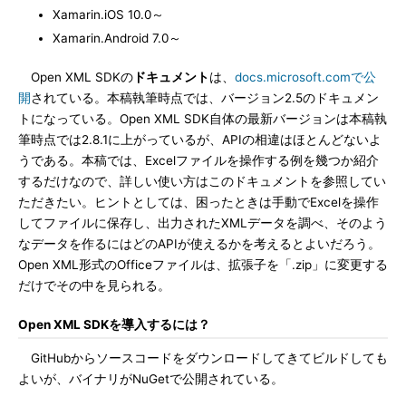
Xamarin.iOS 10.0～
Xamarin.Android 7.0～
Open XML SDKの
ドキュメント
は、
docs.microsoft.comで公
開
されている。本稿執筆時点では、バージョン2.5のドキュメン
トになっている。Open XML SDK自体の最新バージョンは本稿執
筆時点では2.8.1に上がっているが、APIの相違はほとんどないよ
うである。本稿では、Excelファイルを操作する例を幾つか紹介
するだけなので、詳しい使い方はこのドキュメントを参照してい
ただきたい。ヒントとしては、困ったときは手動でExcelを操作
してファイルに保存し、出力されたXMLデータを調べ、そのよう
なデータを作るにはどのAPIが使えるかを考えるとよいだろう。
Open XML形式のOfficeファイルは、拡張子を「.zip」に変更する
だけでその中を見られる。
Open XML SDKを導入するには？
GitHubからソースコードをダウンロードしてきてビルドしても
よいが、バイナリがNuGetで公開されている。