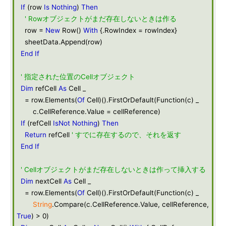
If
(row
Is
Nothing
)
Then
' Rowオブジェクトがまだ存在しないときは作る
row =
New
Row()
With
{.RowIndex = rowIndex}
sheetData.Append(row)
End
If
' 指定された位置のCellオブジェクト
Dim
refCell
As
Cell _
= row.Elements(
Of
Cell)().FirstOrDefault(Function(c) _
c.CellReference.Value = cellReference)
If
(refCell
IsNot
Nothing
)
Then
Return
refCell
' すでに存在するので、それを返す
End
If
' Cellオブジェクトがまだ存在しないときは作って挿入する
Dim
nextCell
As
Cell _
= row.Elements(
Of
Cell)().FirstOrDefault(Function(c) _
String
.Compare(c.CellReference.Value, cellReference,
True
) > 0)