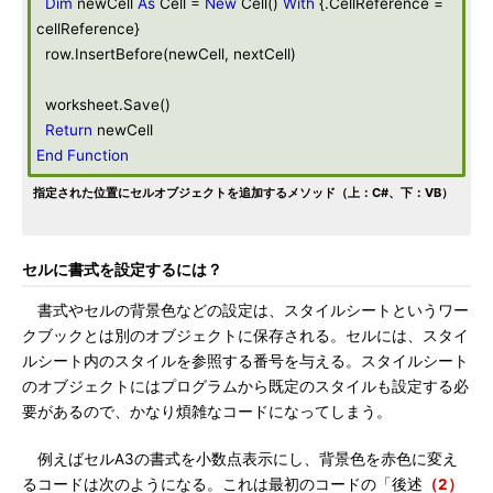
Dim
newCell
As
Cell =
New
Cell()
With
{.CellReference =
cellReference}
row.InsertBefore(newCell, nextCell)
worksheet.Save()
Return
newCell
End
Function
指定された位置にセルオブジェクトを追加するメソッド（上：C#、下：VB）
セルに書式を設定するには？
書式やセルの背景色などの設定は、スタイルシートというワー
クブックとは別のオブジェクトに保存される。セルには、スタイ
ルシート内のスタイルを参照する番号を与える。スタイルシート
のオブジェクトにはプログラムから既定のスタイルも設定する必
要があるので、かなり煩雑なコードになってしまう。
例えばセルA3の書式を小数点表示にし、背景色を赤色に変え
るコードは次のようになる。これは最初のコードの「後述
（2）