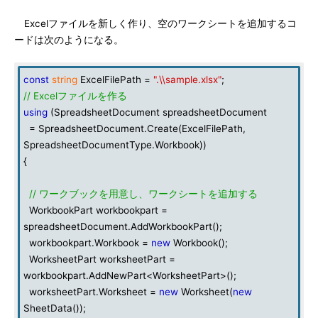
Excelファイルを新しく作り、空のワークシートを追加するコ
ードは次のようになる。
const
string
ExcelFilePath =
".\\sample.xlsx"
;
// Excelファイルを作る
using
(SpreadsheetDocument spreadsheetDocument
= SpreadsheetDocument.Create(ExcelFilePath,
SpreadsheetDocumentType.Workbook))
{
// ワークブックを用意し、ワークシートを追加する
WorkbookPart workbookpart =
spreadsheetDocument.AddWorkbookPart();
workbookpart.Workbook =
new
Workbook();
WorksheetPart worksheetPart =
workbookpart.AddNewPart<WorksheetPart>();
worksheetPart.Worksheet =
new
Worksheet(
new
SheetData());