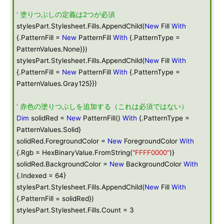
' 塗りつぶしの定義は2つが必須
stylesPart.Stylesheet.Fills.AppendChild(
New
Fill
With
{.PatternFill =
New
PatternFill
With
{.PatternType =
PatternValues.None}})
stylesPart.Stylesheet.Fills.AppendChild(
New
Fill
With
{.PatternFill =
New
PatternFill
With
{.PatternType =
PatternValues.Gray125}})
' 赤色の塗りつぶしを追加する（これは必須ではない）
Dim
solidRed =
New
PatternFill()
With
{.PatternType =
PatternValues.Solid}
solidRed.ForegroundColor =
New
ForegroundColor
With
{.Rgb = HexBinaryValue.FromString(
"FFFF0000"
)}
solidRed.BackgroundColor =
New
BackgroundColor
With
{.Indexed = 64}
stylesPart.Stylesheet.Fills.AppendChild(
New
Fill
With
{.PatternFill = solidRed})
stylesPart.Stylesheet.Fills.Count = 3