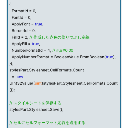
{
FormatId = 0,
FontId = 0,
ApplyFont =
true
,
BorderId = 0,
FillId = 2,
// 作成した赤色の塗りつぶし定義
ApplyFill =
true
,
NumberFormatId = 4,
// #,##0.00
ApplyNumberFormat = BooleanValue.FromBoolean(
true
),
});
stylesPart.Stylesheet.CellFormats.Count
=
new
UInt32Value((
uint
)stylesPart.Stylesheet.CellFormats.Count
());
// スタイルシートを保存する
stylesPart.Stylesheet.Save();
// セルにセルフォーマット定義を適用する