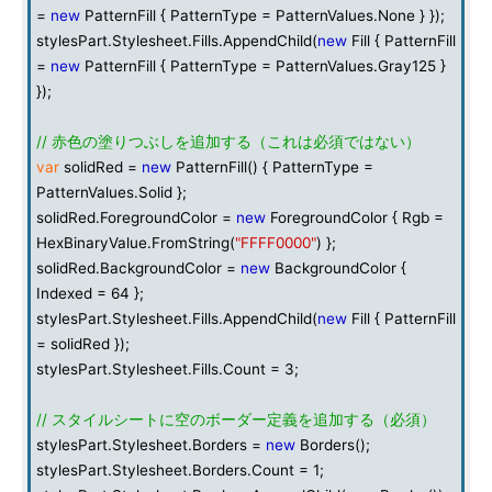
=
new
PatternFill { PatternType = PatternValues.None } });
stylesPart.Stylesheet.Fills.AppendChild(
new
Fill { PatternFill
=
new
PatternFill { PatternType = PatternValues.Gray125 }
});
// 赤色の塗りつぶしを追加する（これは必須ではない）
var
solidRed =
new
PatternFill() { PatternType =
PatternValues.Solid };
solidRed.ForegroundColor =
new
ForegroundColor { Rgb =
HexBinaryValue.FromString(
"FFFF0000"
) };
solidRed.BackgroundColor =
new
BackgroundColor {
Indexed = 64 };
stylesPart.Stylesheet.Fills.AppendChild(
new
Fill { PatternFill
= solidRed });
stylesPart.Stylesheet.Fills.Count = 3;
// スタイルシートに空のボーダー定義を追加する（必須）
stylesPart.Stylesheet.Borders =
new
Borders();
stylesPart.Stylesheet.Borders.Count = 1;