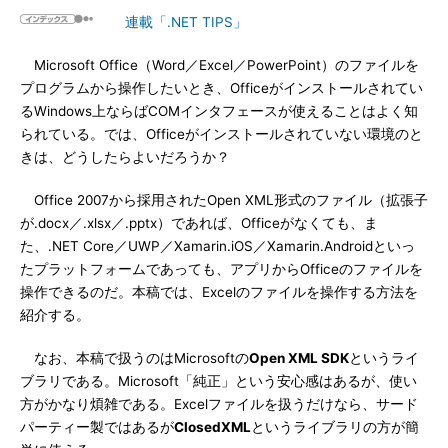
連載「.NET TIPS」
Microsoft Office（Word／Excel／PowerPoint）のファイルを
プログラムから操作したいとき、Officeがインストールされてい
るWindows上ならばCOMインタフェースが使えることはよく知
られている。では、Officeがインストールされていない環境のと
きは、どうしたらよいだろうか？
Office 2007から採用されたOpen XML形式のファイル（拡張子
が.docx／.xlsx／.pptx）であれば、Officeがなくても、ま
た、.NET Core／UWP／Xamarin.iOS／Xamarin.Androidといっ
たプラットフォームであっても、アプリからOfficeのファイルを
操作できるのだ。本稿では、Excelのファイルを操作する方法を
紹介する。
なお、本稿で扱うのはMicrosoftの
Open XML SDK
というライ
ブラリである。Microsoft「純正」という安心感はあるが、使い
方がかなり煩雑である。Excelファイルを扱うだけなら、サード
パーティー製ではあるが
ClosedXML
というライブラリの方が簡