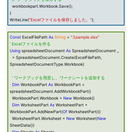
workbookpart.Workbook.Save();
}
WriteLine(
"Excelファイルを保存しました。"
);
Const
ExcelFilePath
As
String
=
".\\sample.xlsx"
' Excelファイルを作る
Using
spreadsheetDocument
As
SpreadsheetDocument _
= SpreadsheetDocument.Create(ExcelFilePath,
SpreadsheetDocumentType.Workbook)
' ワークブックを用意し、ワークシートを追加する
Dim
WorkbookPart
As
WorkbookPart =
spreadsheetDocument.AddWorkbookPart()
WorkbookPart.Workbook =
New
Workbook()
Dim
WorksheetPart
As
WorksheetPart =
WorkbookPart.AddNewPart(
Of
WorksheetPart)()
WorksheetPart.Worksheet =
New
Worksheet(
New
SheetData())