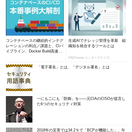
コンテナベースの継続的インテグ
生成AIでナレッジ管理を革新 組
レーションの利点／課題と、CIパ
織知を統合するツールとは
イプライン、Docker Build高速化
のコツ (1/2...
PR(ITmedia エンタープライズ)
「電子署名」とは、「デジタル署名」とは
一にも二にも「防御」を――元CIAのCISOが提言し
た6つのセキュリティ対策
2018年の災害では34.2％で「BCPが機能した」、N