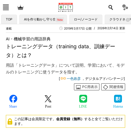
TOP
AIを作り動かし守り生かす
ロー/ノーコード
クラウドネイ
2026年2月14日 更新
連載
2019年3月17日 公開
AI・機械学習の用語辞典
トレーニングデータ（training data、訓練デー
タ）とは？
用語「トレーニングデータ」について説明。学習において、モデ
ルのトレーニングに使うデータを指す。
[
一色政彦
，デジタルアドバンテージ]
PC用表示
関連情報
Share
Post
LINE
Hatena
この記事は会員限定です。
会員登録（無料）
すると全てご覧いただけ
ます。