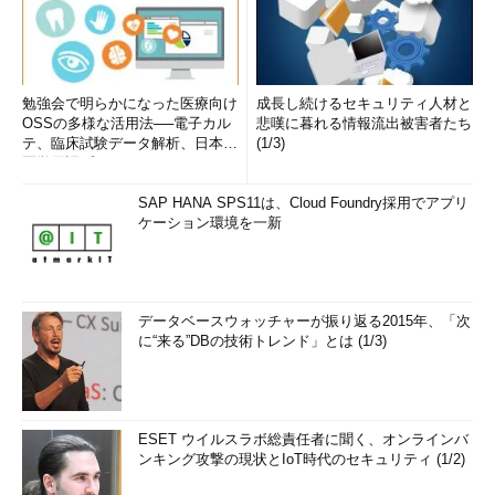
勉強会で明らかになった医療向け
成長し続けるセキュリティ人材と
OSSの多様な活用法──電子カル
悲嘆に暮れる情報流出被害者たち
テ、臨床試験データ解析、日本語
(1/3)
医学用語プラットフォーム、画...
SAP HANA SPS11は、Cloud Foundry採用でアプリ
ケーション環境を一新
データベースウォッチャーが振り返る2015年、「次
に“来る”DBの技術トレンド」とは (1/3)
ESET ウイルスラボ総責任者に聞く、オンラインバ
ンキング攻撃の現状とIoT時代のセキュリティ (1/2)