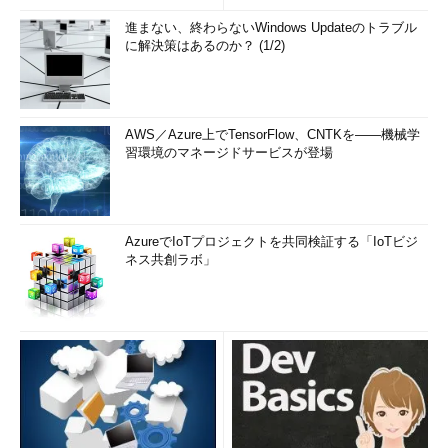
進まない、終わらないWindows Updateのトラブル
に解決策はあるのか？ (1/2)
AWS／Azure上でTensorFlow、CNTKを――機械学
習環境のマネージドサービスが登場
AzureでIoTプロジェクトを共同検証する「IoTビジ
ネス共創ラボ」