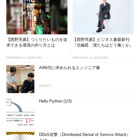
【西野亮廣】つくりたいものを追
【西野亮廣】ビジネス書最新刊
求できる環境の作り方とは
『北極星 僕たちはどう働くか』
PR(FINCHI on GOETHE)
PR(FINCHI on GOETHE)
AI時代に求められるエンジニア像
PR(＠IT)
Hello Python (1/3)
DDoS攻撃（Distributed Denial of Service Attack）