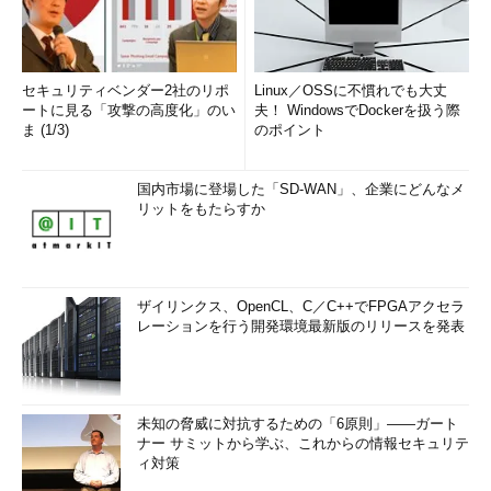
セキュリティベンダー2社のリポ
Linux／OSSに不慣れでも大丈
ートに見る「攻撃の高度化」のい
夫！ WindowsでDockerを扱う際
ま (1/3)
のポイント
国内市場に登場した「SD-WAN」、企業にどんなメ
リットをもたらすか
ザイリンクス、OpenCL、C／C++でFPGAアクセラ
レーションを行う開発環境最新版のリリースを発表
未知の脅威に対抗するための「6原則」――ガート
ナー サミットから学ぶ、これからの情報セキュリテ
ィ対策