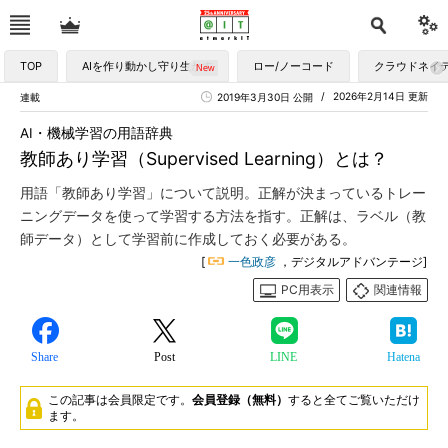
TOP
AIを作り動かし守り生かす
ロー/ノーコード
クラウドネイ
2026年2月14日 更新
連載
2019年3月30日 公開
AI・機械学習の用語辞典
教師あり学習（Supervised Learning）とは？
用語「教師あり学習」について説明。正解が決まっているトレー
ニングデータを使って学習する方法を指す。正解は、ラベル（教
師データ）として学習前に作成しておく必要がある。
[
一色政彦
，デジタルアドバンテージ]
PC用表示
関連情報
Share
Post
LINE
Hatena
この記事は会員限定です。
会員登録（無料）
すると全てご覧いただけ
ます。